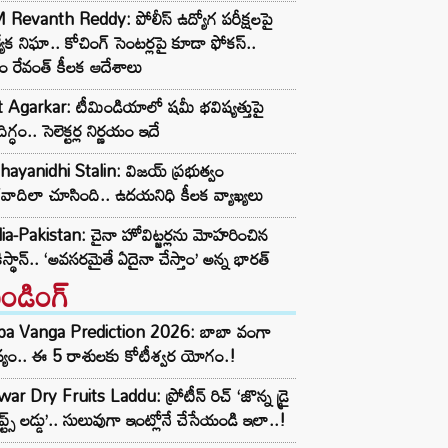
Revanth Reddy: పోలీస్ ఉద్యోగ పరీక్షలపై
త్యేక నిఘా.. కోచింగ్ సెంటర్లపై కూడా ఫోకస్..
ం రేవంత్ కీలక ఆదేశాలు
t Agarkar: టీమిండియాలో షమీ భవిష్యత్తుపై
ిగ్ధం.. సెలెక్టర్ల నిర్ణయం ఇదే
ayanidhi Stalin: విజయ్ ప్రభుత్వం
రవాదిలా చూసింది.. ఉదయనిధి కీలక వ్యాఖ్యలు
ia-Pakistan: చైనా హోవిట్జర్లను మోహరించిన
ిస్థాన్.. ‘అవసరమైతే ఏదైనా చేస్తాం’ అన్న భారత్
రెండింగ్‌
ba Vanga Prediction 2026: బాబా వంగా
్యం.. ఈ 5 రాశులకు కోటీశ్వర యోగం.!
ar Dry Fruits Laddu: ప్రోటీన్ రిచ్ ‘జొన్న డ్రై
ూప్ట్స్ లడ్డు’.. సులువుగా ఇంట్లోనే చేసేయండి ఇలా..!