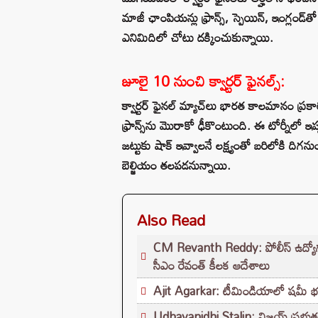
మాజీ ఛాంపియన్లు ఫ్రాన్స్‌, స్పెయిన్‌, ఇంగ్లండ్‌త
ఎనిమిదిలో చోటు దక్కించుకున్నాయి.
జూలై 10 నుంచి క్వార్టర్‌ ఫైనల్స్:
క్వార్టర్‌ ఫైనల్ మ్యాచ్‌లు భారత కాలమానం ప్
ఫ్రాన్స్‌ను మొరాకో ఢీకొంటుంది. ఈ టోర్నీల
జట్టుకు షాక్ ఇవ్వాలనే లక్ష్యంతో బరిలోకి దిగ
బెల్జియం తలపడనున్నాయి.
Also Read
CM Revanth Reddy: పోలీస్ ఉద్యోగ పరీ
సీఎం రేవంత్ కీలక ఆదేశాలు
Ajit Agarkar: టీమిండియాలో షమీ భవిష్యత
Udhayanidhi Stalin: విజయ్ ప్రభుత్వ