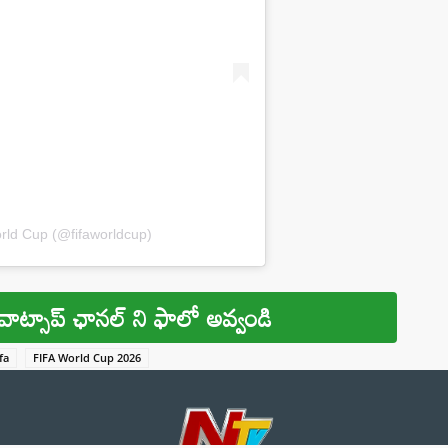
rld Cup (@fifaworldcup)
వాట్సాప్ ఛానల్ ని ఫాలో అవ్వండి
ifa
FIFA World Cup 2026