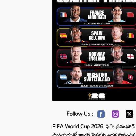
Follow Us :
FIFA World Cup 2026: ఫిఫా ప్రపంచకప్ 2026
ముగియడంతో క్వార్టర్‌ ఫైనల్‌కు అర్హత సాధించి