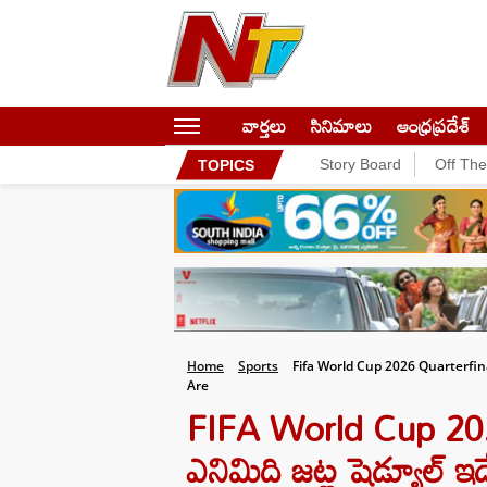
వార్తలు
సినిమాలు
ఆంధ్రప్రదేశ్
Story Board
Off Th
TOPICS
Home
Sports
Fifa World Cup 2026 Quarterfin
Are
FIFA World Cup 202
ఎనిమిది జట్ల షెడ్యూల్ ఇద