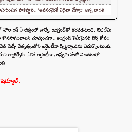
హరించిన పాకిస్థాన్.. ‘అవసరమైతే ఏదైనా చేస్తాం’ అన్న భారత్
లింగ్ హాలాండ్ సారథ్యంలో నార్వే, ఇంగ్లండ్‌తో తలపడనుంది. బ్రెజిల్‌ను
 కొనసాగించాలని చూస్తుండగా.. ఇంగ్లండ్ సెమీఫైనల్ బెర్త్ కోసం
ల్ మెస్సీ నేతృత్వంలోని అర్జెంటీనా స్విట్జర్లాండ్‌ను ఎదుర్కొంటుంది.
ని క్వార్టర్స్‌కు చేరిన అర్జెంటీనా, ఇప్పుడు మరో విజయంతో
ంది.
 షెడ్యూల్: