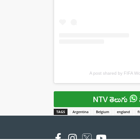
A post shared by FIFA Wo
NTV తెలుగు
TAGS
Argentina
Belgium
england
f