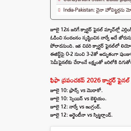
India-Pakistan: చైనా హోవిట్జర్లను మో
జూలై 12న జరిగే క్వార్టర్‌ ఫైనల్ మ్యాచ్‌ల్లో ఎర్
ఓడించి సంచలనం సృష్టించిన నార్వే అదే జోరును
పోరాడనుంది. ఇక చివరి క్వార్టర్‌ ఫైనల్‌లో లియోనె
ఈజిప్ట్‌పై 0-2 నుంచి 3-2తో అద్భుతంగా పుంజుకు
సెమీఫైనల్‌కు చేరాలనే లక్ష్యంతో బరిలోకి దిగుతో
ఫిఫా ప్రపంచకప్ 2026 క్వార్టర్‌ ఫైనల్
జూలై 10: ఫ్రాన్స్ vs మొరాకో.
జూలై 10: స్పెయిన్ vs బెల్జియం.
జూలై 12: నార్వే vs ఇంగ్లండ్.
జూలై 12: అర్జెంటీనా vs స్విట్జర్లాండ్.