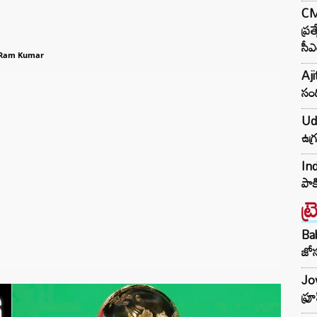
CM 
ప్ర
సీఎ
 Ram Kumar
Aji
సంద
Udh
ఉగ్
Ind
పాక
ట్
Ba
జోస
Jow
ఫ్ర