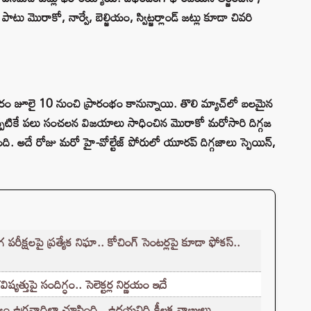
ో పాటు మొరాకో, నార్వే, బెల్జియం, స్విట్జర్లాండ్ జట్లు కూడా చివరి
రకారం జూలై 10 నుంచి ప్రారంభం కానున్నాయి. తొలి మ్యాచ్‌లో బలమైన
ో ఇప్పటికే పలు సంచలన విజయాలు సాధించిన మొరాకో మరోసారి దిగ్గజ
నుంది. అదే రోజు మరో హై-వోల్టేజ్ పోరులో యూరప్ దిగ్గజాలు స్పెయిన్,
క్షలపై ప్రత్యేక నిఘా.. కోచింగ్ సెంటర్లపై కూడా ఫోకస్..
్తుపై సందిగ్ధం.. సెలెక్టర్ల నిర్ణయం ఇదే
ం ఉగ్రవాదిలా చూసింది.. ఉదయనిధి కీలక వ్యాఖ్యలు