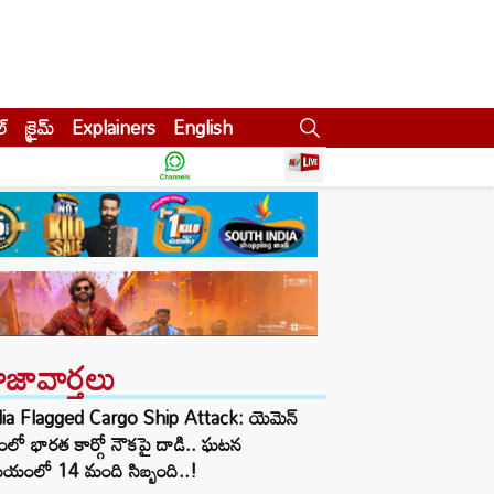
ల్
క్రైమ్
Explainers
English
ాజావార్తలు
dia Flagged Cargo Ship Attack: యెమెన్
ంలో భారత కార్గో నౌకపై దాడి.. ఘటన
యంలో 14 మంది సిబ్బంది..!