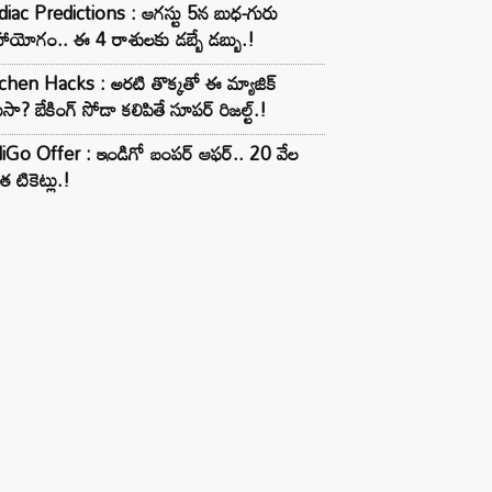
iac Predictions : ఆగస్టు 5న బుధ-గురు
ాయోగం.. ఈ 4 రాశులకు డబ్బే డబ్బు.!
chen Hacks : అరటి తొక్కతో ఈ మ్యాజిక్
ుసా? బేకింగ్ సోడా కలిపితే సూపర్ రిజల్ట్.!
iGo Offer : ఇండిగో బంపర్ ఆఫర్.. 20 వేల
త టికెట్లు.!