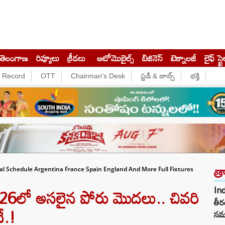
తెలంగాణ
రివ్యూలు
క్రీడలు
ఆటోమొబైల్స్
బిజినెస్‌
టెక్నాలజీ
లైఫ్ స్టై
e Record
OTT
Chairman's Desk
స్టడీ & జాబ్స్
భక్తి
త
al Schedule Argentina France Spain England And More Full Fixtures
6లో అసలైన పోరు మొదలు.. చివరి
In
తీర
ే.!
సమ