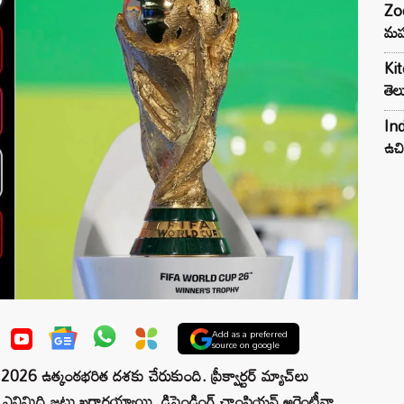
Zod
మహ
Kit
తెల
Ind
ఉచి
Add as a preferred
source on google
 ఉత్కంఠభరిత దశకు చేరుకుంది. ప్రీక్వార్టర్ మ్యాచ్‌లు
న ఎనిమిది జట్లు ఖరారయ్యాయి. డిఫెండింగ్ ఛాంపియన్ అర్జెంటీనా,