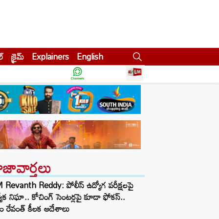
ల్
క్రైమ్
Explainers
English
ాజావార్తలు
Revanth Reddy: పోలీస్ ఉద్యోగ పరీక్షలపై
త్యేక నిఘా.. కోచింగ్ సెంటర్లపై కూడా ఫోకస్..
ం రేవంత్ కీలక ఆదేశాలు