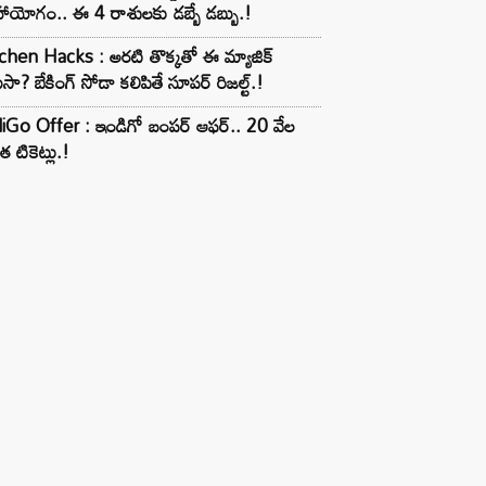
ాయోగం.. ఈ 4 రాశులకు డబ్బే డబ్బు.!
chen Hacks : అరటి తొక్కతో ఈ మ్యాజిక్
ుసా? బేకింగ్ సోడా కలిపితే సూపర్ రిజల్ట్.!
iGo Offer : ఇండిగో బంపర్ ఆఫర్.. 20 వేల
త టికెట్లు.!