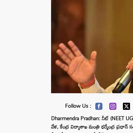
Follow Us :
Dharmendra Pradhan: నీట్ (NEET UG) పరీక్
వేళ, కేంద్ర విద్యాశాఖ మంత్రి ధర్మేంద్ర ప్రధాన