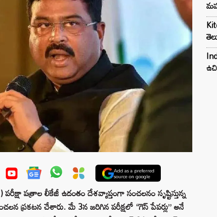
మహ
Kit
తెల
Ind
ఉచి
Add as a preferred
source on google
షా పత్రాల లీకేజీ ఉదంతం దేశవ్యాప్తంగా సంచలనం సృష్టిస్తున్న
్ సంచలన ప్రకటన చేశారు. మే 3న జరిగిన పరీక్షలో “గెస్ పేపర్లు” అనే