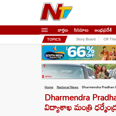
వార్తలు
సినిమాలు
ఆంధ్రప్రదేశ్
Story Board
Off Th
TOPICS
Home
National News
Dharmendra Pradhan B
Dharmendra Pradhan: నీ
విద్యాశాఖ మంత్రి ధర్మేం