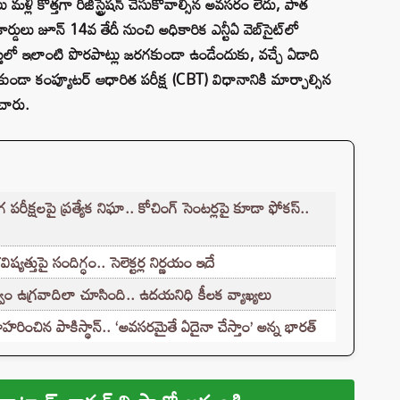
 మళ్లీ కొత్తగా రిజిస్ట్రేషన్ చేసుకోవాల్సిన అవసరం లేదు, పాత
ిట్ కార్డులు జూన్ 14వ తేదీ నుంచి అధికారిక ఎన్టీఏ వెబ్‌సైట్‌లో
ులో ఇలాంటి పొరపాట్లు జరగకుండా ఉండేందుకు, వచ్చే ఏడాది
 కాకుండా కంప్యూటర్ ఆధారిత పరీక్ష (CBT) విధానానికి మార్చాల్సిన
చారు.
క్షలపై ప్రత్యేక నిఘా.. కోచింగ్ సెంటర్లపై కూడా ఫోకస్..
్తుపై సందిగ్ధం.. సెలెక్టర్ల నిర్ణయం ఇదే
ం ఉగ్రవాదిలా చూసింది.. ఉదయనిధి కీలక వ్యాఖ్యలు
హరించిన పాకిస్థాన్.. ‘అవసరమైతే ఏదైనా చేస్తాం’ అన్న భారత్