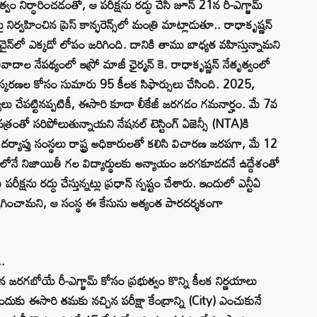
్వం నిర్ధారించడంతో, ఆ పరీక్షను రద్దు చేసి జూన్ 21న రీ-ఎగ్జామ్
నిర్వహించిన ప్రెస్ కాన్ఫరెన్స్‌లో మంత్రి మాట్లాడుతూ.. రాధాకృష్ణన్
ైన్‌లో ఎక్కడో లోపం జరిగింది. దానికి తాము బాధ్యత వహిస్తున్నామని
ాదాల నేపథ్యంలో ఇస్రో మాజీ ఛైర్మన్ కె. రాధాకృష్ణన్ నేతృత్వంలో
సంస్కరణల కోసం సుమారు 95 కీలక సిఫార్సులు చేసింది. 2025,
ర్యలు చేపట్టినప్పటికీ, ఈసారి కూడా లీకేజీ జరగడం గమనార్హం. మే 7వ
్నపత్రంతో సరిపోలుతున్నాయని నేషనల్ టెస్టింగ్ ఏజెన్సీ (NTA)కి
 దర్యాప్తు సంస్థలు రాష్ట్ర అధికారులతో కలిసి విచారణ జరపగా, మే 12
్యంలోనే నిజాయితీ గల విద్యార్థులకు అన్యాయం జరగకూడదనే ఉద్దేశంతో
పరీక్షను రద్దు చేస్తున్నట్లు ప్రధాన్ స్పష్టం చేశారు. ఇందులో ఎన్టీఏ
పగించామని, ఆ సంస్థ ఈ కేసును అత్యంత పారదర్శకంగా
..
1న జరగబోయే రీ-ఎగ్జామ్ కోసం ప్రభుత్వం కొన్ని కీలక నిర్ణయాలు
చేందుకు ఈసారి తమకు నచ్చిన పరీక్షా కేంద్రాన్ని (City) ఎంచుకునే