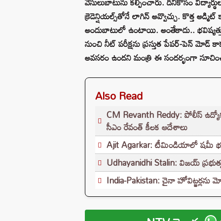
వెసులుబాటును కల్పించారు. దీనికోసం విద్యార్థులు
క్రెడెన్షియల్స్‌తోనే లాగిన్ అవ్వొచ్చు. కొత్త అడ్మ
అందుబాటులో ఉంటాయి. అంతేకాదు.. భవిష్యత్త
నుంచి నీట్ పరీక్షను ప్రస్తుత పేపర్-పెన్ మోడ్
అవసరం ఉందని మంత్రి ఈ సందర్భంగా సూచిం
Also Read
CM Revanth Reddy: పోలీస్ ఉద్యోగ పరీ
సీఎం రేవంత్ కీలక ఆదేశాలు
Ajit Agarkar: టీమిండియాలో షమీ భవిష్యత
Udhayanidhi Stalin: విజయ్ ప్రభుత్వ
India-Pakistan: చైనా హోవిట్జర్లను మో