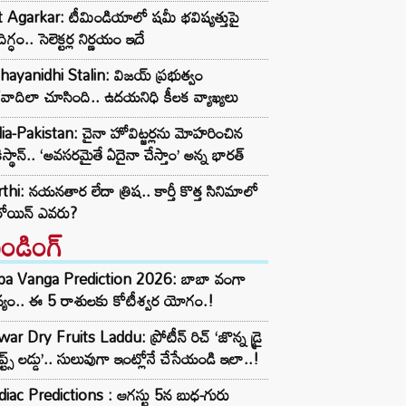
t Agarkar: టీమిండియాలో షమీ భవిష్యత్తుపై
ిగ్ధం.. సెలెక్టర్ల నిర్ణయం ఇదే
ayanidhi Stalin: విజయ్ ప్రభుత్వం
రవాదిలా చూసింది.. ఉదయనిధి కీలక వ్యాఖ్యలు
ia-Pakistan: చైనా హోవిట్జర్లను మోహరించిన
ిస్థాన్.. ‘అవసరమైతే ఏదైనా చేస్తాం’ అన్న భారత్
thi: నయనతార లేదా త్రిష.. కార్తీ కొత్త సినిమాలో
రోయిన్ ఎవరు?
రెండింగ్‌
ba Vanga Prediction 2026: బాబా వంగా
్యం.. ఈ 5 రాశులకు కోటీశ్వర యోగం.!
ar Dry Fruits Laddu: ప్రోటీన్ రిచ్ ‘జొన్న డ్రై
ూప్ట్స్ లడ్డు’.. సులువుగా ఇంట్లోనే చేసేయండి ఇలా..!
iac Predictions : ఆగస్టు 5న బుధ-గురు