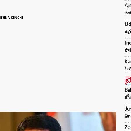
Aji
సంద
ISHNA KENCHE
Udh
ఉగ్
Ind
పాక
Kar
హీ
ట్
Ba
జోస
Jow
ఫ్ర
Zod