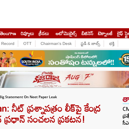
తెలంగాణ
రివ్యూలు
క్రీడలు
ఆటోమొబైల్స్
బిజినెస్‌
టెక్నాలజీ
లైఫ్ స్టై
e Record
OTT
Chairman's Desk
స్టడీ & జాబ్స్
భక్తి
త
ig Statement On Neet Paper Leak
ట్ ప్రశ్నాపత్రం లీక్‌పై కేంద్ర
CM 
ద్ర ప్రధాన్ సంచలన ప్రకటన!
ప్ర
సీఎ