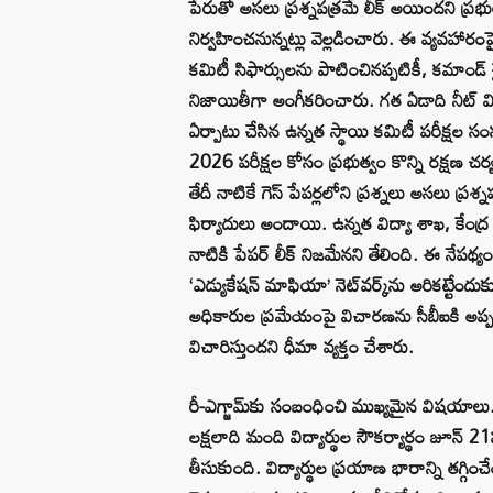
పేరుతో అసలు ప్రశ్నపత్రమే లీక్ అయిందని ప్రభుత
నిర్వహించనున్నట్లు వెల్లడించారు. ఈ వ్యవహారంపై 
కమిటీ సిఫార్సులను పాటించినప్పటికీ, కమాండ్ చ
నిజాయితీగా అంగీకరించారు. గత ఏడాది నీట్ వివ
ఏర్పాటు చేసిన ఉన్నత స్థాయి కమిటీ పరీక్షల 
2026 పరీక్షల కోసం ప్రభుత్వం కొన్ని రక్షణ చ
తేదీ నాటికే గెస్ పేపర్లలోని ప్రశ్నలు అసలు ప్రశ
ఫిర్యాదులు అందాయి. ఉన్నత విద్యా శాఖ, కేంద్ర
నాటికి పేపర్ లీక్ నిజమేనని తేలింది. ఈ నేపథ
‘ఎడ్యుకేషన్ మాఫియా’ నెట్‌వర్క్‌ను అరికట్టేందుకు 
అధికారుల ప్రమేయంపై విచారణను సీబీఐకి అప్
విచారిస్తుందని ధీమా వ్యక్తం చేశారు.
రీ-ఎగ్జామ్‌కు సంబంధించి ముఖ్యమైన విషయాలు
లక్షలాది మంది విద్యార్థుల సౌకర్యార్థం జూన్ 2
తీసుకుంది. విద్యార్థుల ప్రయాణ భారాన్ని తగ్గిం