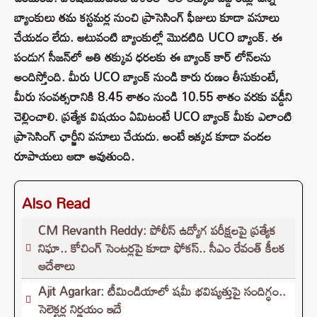
బ్యాంకులు తమ కస్టమర్ల నుంచి ప్రాసెసింగ్ ఫీజులు కూడా వసూలు
చేయడం లేదు. అటువంటి బ్యాంకుల్లో మొదటిది UCO బ్యాంక్. ఈ
పండుగ సీజన్‌లో అతి తక్కువ ధరలకు ఈ బ్యాంక్ కార్ లోన్‌లను
అందిస్తోంది. మీరు UCO బ్యాంక్ నుండి కారు రుణం తీసుకుంటే,
మీరు సంవత్సరానికి 8.45 శాతం నుండి 10.55 శాతం వరకు వడ్డీని
చెల్లించాలి. ప్రత్యేక విషయం ఏమిటంటే UCO బ్యాంక్ మీకు ఎలాంటి
ప్రాసెసింగ్ ఛార్జీని వసూలు చేయదు. అంటే ఇక్కడ కూడా వందల
రూపాయలు ఆదా అవుతుంది.
Also Read
CM Revanth Reddy: పోలీస్ ఉద్యోగ పరీక్షలపై ప్రత్యేక
నిఘా.. కోచింగ్ సెంటర్లపై కూడా ఫోకస్.. సీఎం రేవంత్ కీలక
ఆదేశాలు
Ajit Agarkar: టీమిండియాలో షమీ భవిష్యత్తుపై సందిగ్ధం..
సెలెక్టర్ల నిర్ణయం ఇదే