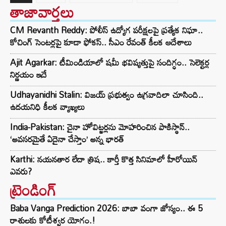
తాజావార్తలు
CM Revanth Reddy: పోలీస్ ఉద్యోగ పరీక్షలపై ప్రత్యేక నిఘా..
కోచింగ్ సెంటర్లపై కూడా ఫోకస్.. సీఎం రేవంత్ కీలక ఆదేశాలు
Ajit Agarkar: టీమిండియాలో షమీ భవిష్యత్తుపై సందిగ్ధం.. సెలెక్టర్ల
నిర్ణయం ఇదే
Udhayanidhi Stalin: విజయ్ ప్రభుత్వం ఉగ్రవాదిలా చూసింది..
ఉదయనిధి కీలక వ్యాఖ్యలు
India-Pakistan: చైనా హోవిట్జర్లను మోహరించిన పాకిస్థాన్..
‘అవసరమైతే ఏదైనా చేస్తాం’ అన్న భారత్
Karthi: నయనతార లేదా త్రిష.. కార్తీ కొత్త సినిమాలో హీరోయిన్
ఎవరు?
ట్రెండింగ్‌
Baba Vanga Prediction 2026: బాబా వంగా జోస్యం.. ఈ 5
రాశులకు కోటీశ్వర యోగం.!