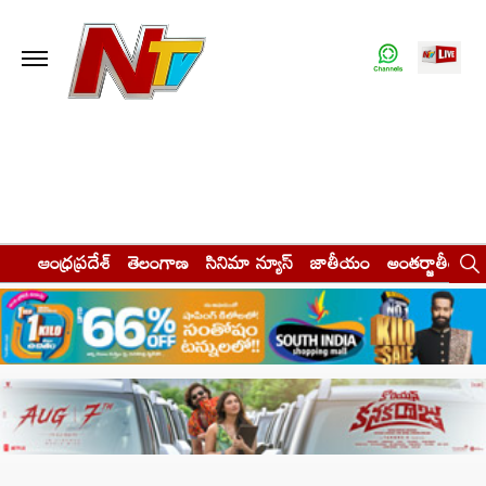
ఆంధ్రప్రదేశ్
తెలంగాణ
సినిమా న్యూస్
జాతీయం
అంతర్జాతీయం