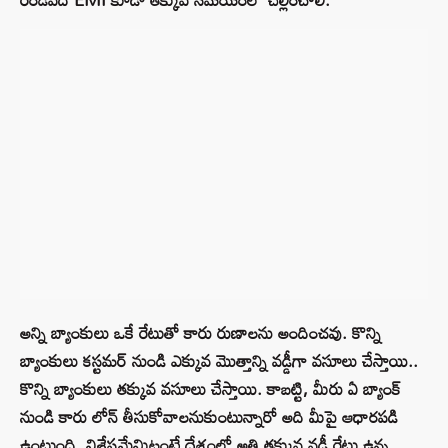
అన్ని బ్యాంకులు ఒకే రేటుతో కారు రుణాలను అందించవు. కొన్ని
బ్యాంకులు కస్టమర్ నుండి ఎక్కువ మొత్తాన్ని వడ్డీగా వసూలు చేస్తాయి..
కొన్ని బ్యాంకులు తక్కువ వసూలు చేస్తాయి. కాబట్టి, మీరు ఏ బ్యాంక్
నుండి కారు లోన్ తీసుకోవాలనుకుంటున్నారో అది మీపై ఆధారపడి
ఉంటుంది. విశేషమేమిటంటే దేశంలో అతి తక్కువ వడ్డీ రేట్లు ఉన్న