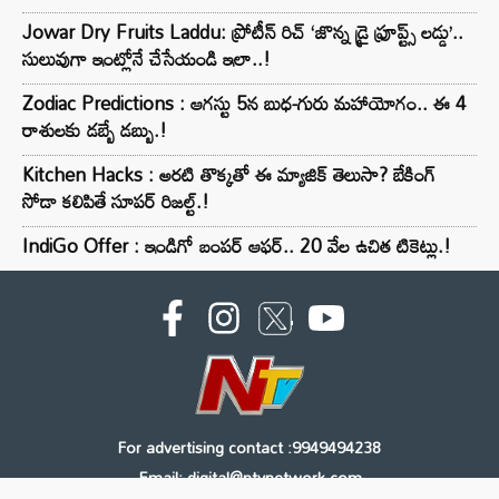
Jowar Dry Fruits Laddu: ప్రోటీన్ రిచ్ ‘జొన్న డ్రై ఫ్రూప్ట్స్ లడ్డు’..
సులువుగా ఇంట్లోనే చేసేయండి ఇలా..!
Zodiac Predictions : ఆగస్టు 5న బుధ-గురు మహాయోగం.. ఈ 4
రాశులకు డబ్బే డబ్బు.!
Kitchen Hacks : అరటి తొక్కతో ఈ మ్యాజిక్ తెలుసా? బేకింగ్
సోడా కలిపితే సూపర్ రిజల్ట్.!
IndiGo Offer : ఇండిగో బంపర్ ఆఫర్.. 20 వేల ఉచిత టికెట్లు.!
For advertising contact :9949494238
Email: digital@ntvnetwork.com