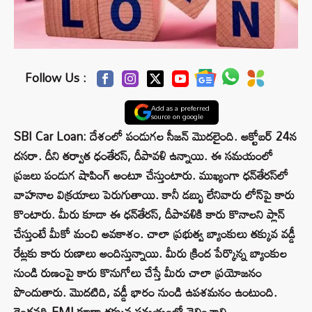
Follow Us :
Add as a preferred
source on google
SBI Car Loan: దేశంలో పండుగల సీజన్ మొదలైంది. అక్టోబర్ 24న
దసరా. దీని తర్వాత ధంతేరస్, దీపావళి ఉన్నాయి. ఈ సమయంలో
ప్రజలు పండుగ షాపింగ్ అంటూ చేస్తుంటారు. ముఖ్యంగా ధన్‌తేరస్‌లో
వాహనాల విక్రయాలు పెరుగుతాయి. కానీ డబ్బు లేనివారు లోన్‌పై కారు
కొంటారు. మీరు కూడా ఈ ధన్‌తేరస్, దీపావళికి కారు కొనాలని ప్లాన్
చేస్తుంటే మీకో మంచి అవకాశం. చాలా ప్రభుత్వ బ్యాంకులు తక్కువ వడ్డీ
రేట్లకు కారు రుణాలు అందిస్తున్నాయి. మీరు క్రింద పేర్కొన్న బ్యాంకుల
నుండి రుణంపై కారు కొనుగోలు చేస్తే మీరు చాలా ప్రయోజనం
పొందుతారు. మొదటిది, వడ్డీ భారం నుండి ఉపశమనం ఉంటుంది.
రెండవది EMI కూడా తక్కువ సమయంలో చెల్లించాలి.