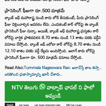
ప్రాసెసింగ్ ఫీజుగా రూ.500 మాత్రమే
బ్యాంక్ ఆఫ్ మహారాష్ట్ర నుండి కారు లోన్ తీసుకుంటే, మీరు ప్రాసెసింగ్
ఫీజు చెల్లించాల్సిన అవసరం లేదు. ఎందుకంటే కార్ లోన్‌పై ఈ బ్యాంక్
ప్రాసెసింగ్ ఫీజు సున్నా. అయితే, బ్యాంక్ ఆఫ్ మహారాష్ట్ర ప్రస్తుతం కార్
లోన్‌పై వార్షిక ప్రాతిపదికన 8.70 శాతం నుండి 13 శాతం వరకు వడ్డీని
వసూలు చేస్తోంది. బ్యాంక్ ఆఫ్ బరోడా కార్ లోన్‌పై 8.70 శాతం నుండి
12.10 శాతం వరకు వడ్డీ రేట్లను అందిస్తోంది. అలాగే కారు లోన్‌పై
ప్రాసెసింగ్ ఫీజుగా రూ. 500 మాత్రమే వసూలు చేస్తోంది.
Read Also:
Tummala Nageswara Rao: అలాచేస్తే తాట తిస్తా..
బరితెగించి ప్రజాస్వామ్యాన్ని ఖూనీ చేశారు..
NTV తెలుగు
వాట్సాప్ ఛానల్ ని ఫాలో
అవ్వండి
TAGS
car loan
car loan interest rate
SBI Car Loan