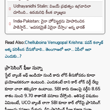
Udhayanidhi Stalin: విజయ్ ప్రభుత్వం ఉగ్రవాదిలా
చూసింది.. ఉదయనిధి కీలక వ్యాఖ్యలు
India-Pakistan: చైనా హోవిట్జర్లను మోహరించిన
పాకిస్థాన్.. ‘అవసరమైతే ఏదైనా చేస్తాం’ అన్న భారత్
Read Also:
Chelluboina Venugopal Krishna: పవన్ కల్యాణ్‌
ఆత్మ పరిశీలన చేసుకోవాలి.. తెలంగాణలో అలా.. ఏపీలో ఇలా
ఎందుకు..?
ప్రాసెసింగ్ ఫీజు సున్నా
స్టేట్ బ్యాంక్ ఆఫ్ ఇండియా నుండి కారు లోన్ తీసుకోవడం కూడా
ప్రయోజనకరంగా ఉంటుంది. ఎందుకంటే దాని కార్ లోన్ వడ్డీ రేట్లు
కూడా చాలా తక్కువగా ఉంటాయి. SBI కారు రుణంపై వడ్డీని 8.65
శాతం నుంచి 9.70 శాతానికి వసూలు చేస్తోంది. అతిపెద్ద విషయం
ఏమిటంటే, UCO బ్యాంక్ లాగా SBI కూడా కార్ లోన్‌పై ప్రాసెసింగ్
ఫీజులను వసూలు చేయదు. దీని ప్రాసెసింగ్ ఫీజు కూడా సున్నా.