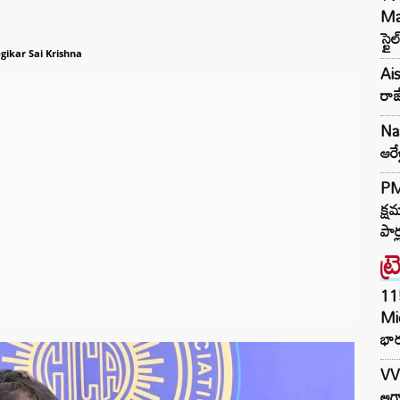
Mar
స్టై
gikar Sai Krishna
Ais
రాజ
Naa
ఆరే
PM 
క్ష
పార
ట్
11
Mi
భార
VV
అగా