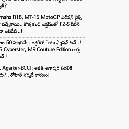
్మణ్?
maha R15, MT-15 MotoGP ఎడిషన్ బైక్స్
లీ వచ్చేశాయి.. కొత్త కలర్ ఆప్షన్‌లతో FZ-S సిరీస్
ా అప్‌డేట్..!
లం 50 మాత్రమే.. లగ్జరీతో పాటు ఫ్యాషన్ టచ్..!
 Cyberster, M9 Couture Edition కార్లు
చ్.!
t Agarkar-BCCI: అజిత్ అగార్కర్ పదవికి
ు?.. రోహిత్ శర్మనే కారణం!