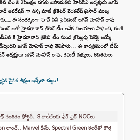
ికెట్ టీం కి 25లక్షల నగతు బహుమతిని హెచ్‌సీఏ అధ్యక్షుడు జగన్
డ్ ఆపరేషన్ గా ఉన్న మాజీ క్రికెటర్ వెంకటేష్ ప్రసాద్ ముఖ్య
ారు… ఈ సందర్భంగా హెచ్ సిఏ ప్రెసిడెంట్ జగన్ మోహన్ రావు
నమెంట్ లలో హైదరాబాద్ క్రికెట్ టీం అనేక విజయాలు సాధించి, రంజీ
 కి హైదరాబాద్ క్రికెట్ టీం నుండి క్రిసెట్లర్లు సెలెక్ట్ అయ్యే
ిచేస్తుందని జగన్ మోహన్ రావు తెలిపారు… ఈ కార్యక్రమంలో టీమ్
షన్ అధ్యక్షులు జగన్ మోహన్ రావు, కమిటీ సభ్యులు, తదితరులు
థికి సైనిక శిక్షణ ఇచ్చేలా చట్టం!
 సంతకం ఫోర్జరీ.. 8 కాలేజీలకు ఫేక్ ఫైర్ NOCలు
లాంచ్.. Marvel థీమ్, Spectral Green కలర్‌తో కొత్త