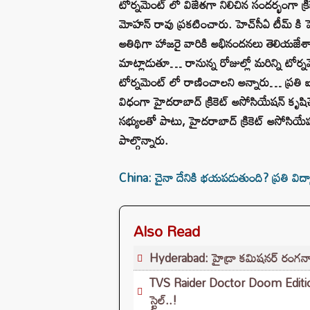
టోర్నమెంట్ లో విజేతగా నిలిచిన సందర్భంగా క్ర
మోహన్ రావు ప్రకటించారు. హెచ్‌సీఏ టీమ్ కి హె
అతిథిగా హాజరై వారికి అభినందనలు తెలియజేశ
మాట్లాడుతూ… రానున్న రోజుల్లో మరిన్ని టోర్
టోర్నమెంట్ లో రాణించాలని అన్నారు… ప్రతి ఐపీఎల్
విధంగా హైదరాబాద్ క్రికెట్ అసోసియేషన్ కృష
సభ్యులతో పాటు, హైదరాబాద్ క్రికెట్ అసోసియే
పాల్గొన్నారు.
China: చైనా దేనికి భయపడుతుంది? ప్రతి విద్యార్
Also Read
Hyderabad: హైడ్రా కమిషనర్ రంగనాథ్
TVS Raider Doctor Doom Edition 
స్టైల్..!