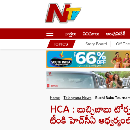
వార్తలు
సినిమాలు
ఆంధ్రప్రదేశ్
Story Board
Off Th
TOPICS
Home
Telangana News
Buchi Babu Tournam
HCA : బుచ్చిబాబు టోర్నమ
టీంకి హెచ్‌సీఏ ఆధ్వర్యం