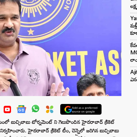
లక్ష
Ya
మళ్
కూడ
కేవ
MG
లాం
Aji
ఎసర
Add as a preferred
source on google
ేడియంలో బుచ్చిబాబు టోర్నమెంట్ ని గెలుపొందిన హైదరాబాద్ క్రికెట్
నిర్వహించారు. హైదరాబాద్ క్రికెట్ టీం, చెన్నైలో జరిగిన బుచ్చిబాబు