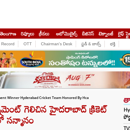
తెలంగాణ
రివ్యూలు
క్రీడలు
ఆటోమొబైల్స్
బిజినెస్‌
టెక్నాలజీ
లైఫ్ స్టై
e Record
OTT
Chairman's Desk
స్టడీ & జాబ్స్
భక్తి
త
ent Winner Hyderabad Cricket Team Honored By Hca
ెంట్‌ గెలిచిన హైదరాబాద్ క్రికెట్
Hy
లో సన్మానం
ఫోర
TV