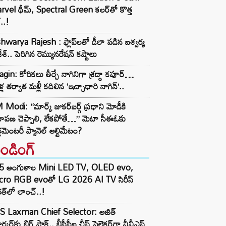
vel థీమ్, Spectral Green కలర్‌తో కొత్త
ల్..!
hwarya Rajesh : ఫ్లాప్‌లతో డీలా పడిన ఐశ్వర్య
ేశ్.. పెరిగిన రెమ్యునరేషన్‌ కష్టాలు
gin: కోరికలు తీర్చే నాగినిగా శ్రద్ధా కపూర్…
ళ్ల తర్వాత మళ్లీ కదిలిన ‘ఇచ్ఛాధారి నాగిన్’..
Modi: “మార్క్ జుకర్‌బర్గ్ ప్రధాని మోడీకి
మాపణ చెప్పాలి, లేకపోతే…” మెటా సీఈఓకు
్లమెంటరీ ప్యానెల్ అల్టిమేటం?
రెండింగ్‌
5 అంగుళాల Mini LED TV, OLED evo,
cro RGB evoతో LG 2026 AI TV సిరీస్
త్‌లో లాంచ్..!
S Laxman Chief Selector: అజిత్
ర్కర్‌కు బిగ్ షాక్.. బీసీసీఐ చీఫ్ సెలెక్టర్‌గా వీవీఎస్