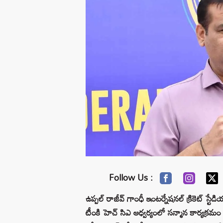
Follow Us :
ఉప్పల్ రాజీవ్ గాంధీ ఇంటర్నేషనల్ క్రికెట్ స్ట
టీంకి హెచ్ సిఎ ఆధ్వర్యంలో సన్మాన కార్యక్రమం 