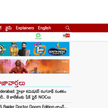
ల్
క్రైమ్
Explainers
English
ాజావార్తలు
derabad: హైడ్రా కమిషనర్ రంగనాథ్ సంతకం
్జరీ.. 8 కాలేజీలకు ఫేక్ ఫైర్ NOCలు
S Raider Doctor Doom Edition లాంచ్..