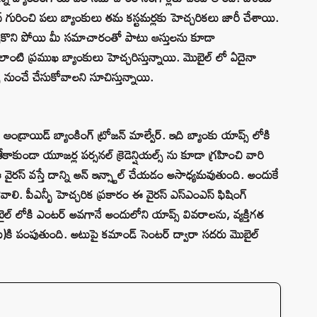
 వైరస్ గురించి పలు బ్యాంకులు తమ కస్టమర్లకు హెచ్చరికలు జారీ చేశాయి.
చ్చుకొని పోయి మీ సమాచారంతో పాటు ఆస్తులను కూడా
్ లాంటి ప్రముఖ బ్యాంకులు హెచ్చరిస్తున్నాయి. మొబైల్ లో ఏదైనా
 నుంచే చేసుకోవాలని సూచిస్తున్నాయి.
డ్రాయిడ్ బ్యాంకింగ్ ట్రోజన్ మాల్వేర్. ఇది బ్యాంకు యాప్స్ లోకి
ాకుండా యూజర్ల పర్సనల్ క్రెడెన్షియల్స్ ను కూడా గ్రహించి వారి
వైరస్ వస్తే దాన్ని అన్ ఇన్స్టాల్ చేయడం అసాధ్యమవుతుంది. అందుకే
ి. పీఎన్బీ హెచ్చరిక ప్రకారం ఈ వైరస్ ఎస్ఎంఎస్ ఫిషింగ్
ల్ లోకి ఎంటర్ అవగానే అందులోని యాప్స్ వివరాలను, వ్యక్తిగత
ు)కి పంపుతుంది. అటుపై కమాండ్ సెంటర్ ద్వారా సదరు మొబైల్