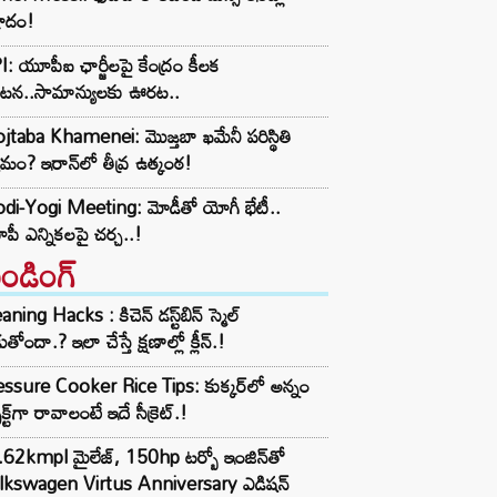
షాదం!
: యూపీఐ ఛార్జీలపై కేంద్రం కీలక
రకటన..సామాన్యులకు ఊరట..
taba Khamenei: మొజ్తబా ఖమేనీ పరిస్థితి
మం? ఇరాన్‌లో తీవ్ర ఉత్కంఠ!
di-Yogi Meeting: మోడీతో యోగీ భేటీ..
ీ ఎన్నికలపై చర్చ..!
రెండింగ్‌
aning Hacks : కిచెన్ డస్ట్‌బిన్ స్మెల్
ుతోందా.? ఇలా చేస్తే క్షణాల్లో క్లీన్.!
ssure Cooker Rice Tips: కుక్కర్‌లో అన్నం
ెక్ట్‌గా రావాలంటే ఇదే సీక్రెట్.!
62kmpl మైలేజ్, 150hp టర్బో ఇంజిన్‌తో
lkswagen Virtus Anniversary ఎడిషన్