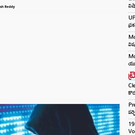
వి
sh Reddy
UPI
ప్
Moj
విష
Mo
యూప
ట్
Cle
కొడ
Pre
పర్ఫ
19.
Vo