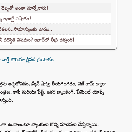
క్క దెబ్బతో అంతా మార్చేశారు!
సీ ఇంట్లో విషాదం!
 ప్రకటన..సామాన్యులకు ఊరట..
రిస్థితి విషమం? ఇరాన్‌లో తీవ్ర ఉత్కంఠ!
ర్త్ కొరియా క్షిపణి ప్రయోగం
కెన్లను అడ్డుకోవడం, స్క్రీన్ షాట్లు తీయగలగడం, వెబ్ కామ్ ద్వారా
్ల నియంత్రణ, కాపీ మరియు పేస్ట్, ఇతర బ్యాంకింగ్, పేమెంట్ యాప్స్
్తుంది.
గా ఉండాలంటూ బ్యాంకులు కొన్ని సూచనలు చేస్తున్నాయి.