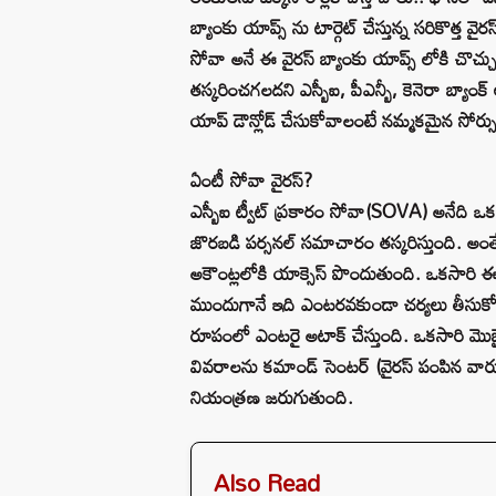
బ్యాంకు యాప్స్ ను టార్గెట్ చేస్తున్న సరికొత్త
సోవా అనే ఈ వైరస్ బ్యాంకు యాప్స్ లోకి చొ
తస్కరించగలదని ఎస్బీఐ, పీఎన్బీ, కెనెరా బ్యాంక
యాప్ డౌన్లోడ్ చేసుకోవాలంటే నమ్మకమైన సోర్సు
ఏంటీ సోవా వైరస్?
ఎస్బీఐ ట్వీట్ ప్రకారం సోవా(SOVA) అనేది ఒక ఆం
జొరబడి పర్సనల్ సమాచారం తస్కరిస్తుంది. అంతేక
అకౌంట్లలోకి యాక్సెస్ పొందుతుంది. ఒకసారి ఈ 
ముందుగానే ఇది ఎంటరవకుండా చర్యలు తీసుకోవాల
రూపంలో ఎంటరై అటాక్ చేస్తుంది. ఒకసారి మొబై
వివరాలను కమాండ్ సెంటర్ (వైరస్ పంపిన వార
నియంత్రణ జరుగుతుంది.
Also Read