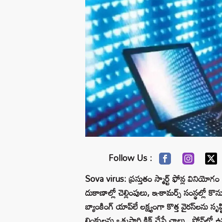
Follow Us :
Sova virus: ప్రస్తుతం స్మార్ట్ ఫోన్ల వినియ
దుకాణాల్లో చెల్లింపులు, ఇ-కామర్స్‌ సంస్థల్లో క
బ్యాంకింగ్‌ యాప్‌లే లక్ష్యంగా కొత్త వైరస్‌లను సృ
లింకులను ఒక్కసారి క్లిక్‌ చేస్తే చాలు.. ఫోన్‌