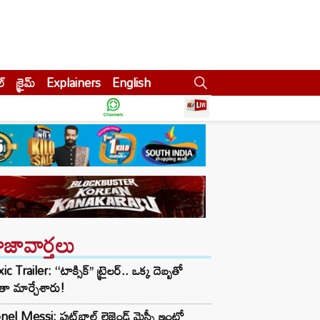
ల్
క్రైమ్
Explainers
English
ాజావార్తలు
ic Trailer: ‘‘టాక్సిక్’’ ట్రైలర్.. ఒక్క దెబ్బతో
ా మార్చేశారు!
nel Messi: ఫుట్‌బాల్ లెజెండ్ మెస్సీ ఇంట్లో