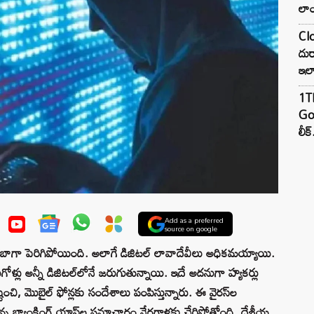
లాం
Clo
దుర
ఇల
1TB
Goo
లీక్
Add as a preferred
source on google
ోగం బాగా పెరిగిపోయింది. అలాగే డిజిటల్‌ లావాదేవీలు అధికమయ్యాయి.
ొనుగోళ్లు అన్నీ డిజిటల్‌లోనే జరుగుతున్నాయి. ఇదే అదనుగా హ్యకర్లు
ష్టించి, మొబైల్‌ ఫోన్లకు సందేశాలు పంపిస్తున్నారు. ఈ వైరస్‌ల
లో ఉన్న బ్యాంకింగ్‌ యాప్‌ల సమాచారం నేరగాళ్లకు చేరిపోతోంది. దేశీయ