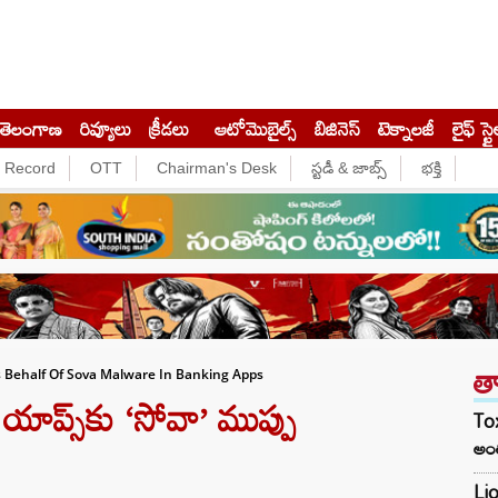
తెలంగాణ
రివ్యూలు
క్రీడలు
ఆటోమొబైల్స్
బిజినెస్‌
టెక్నాలజీ
లైఫ్ స్టై
e Record
OTT
Chairman's Desk
స్టడీ & జాబ్స్
భక్తి
త
 Behalf Of Sova Malware In Banking Apps
యాప్స్‎కు ‘సోవా’ ముప్పు
Tox
అంత
Lio