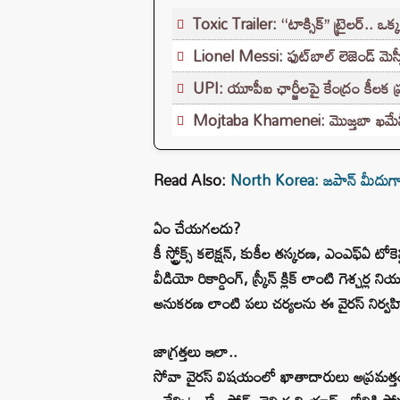
Toxic Trailer: ‘‘టాక్సిక్’’ ట్రైలర్.. ఒ
Lionel Messi: ఫుట్‌బాల్ లెజెండ్ మెస్
UPI: యూపీఐ ఛార్జీలపై కేంద్రం కీలక
Mojtaba Khamenei: మొజ్తబా ఖమేనీ ప
Read Also:
North Korea: జపాన్ మీదుగా నా
ఏం చేయగలదు?
కీ స్ట్రోక్స్ కలెక్షన్, కుకీల తస్కరణ, ఎంఎఫ్ఏ టో
వీడియో రికార్డింగ్, స్క్రీన్ క్లిక్ లాంటి గెశ్చర
అనుకరణ లాంటి పలు చర్యలను ఈ వైరస్ నిర్వహిస
జాగ్రత్తలు ఇలా..
సోవా వైరస్‌ విషయంలో ఖాతాదారులు అప్రమత్తం