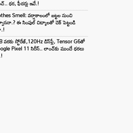
చ్.. ధర, ఫీచర్లు ఇవే.!
thes Smell: వర్షాకాలంలో బట్టల నుంచి
్వాసనా.? ఈ సింపుల్ చిట్కాలతో చెక్ పెట్టండి
ా.!
 వరకు స్టోరేజ్,120Hz డిస్‌ప్లే, Tensor G6తో
gle Pixel 11 సిరీస్.. లాంచ్⁭కు ముందే ధరలు
.!