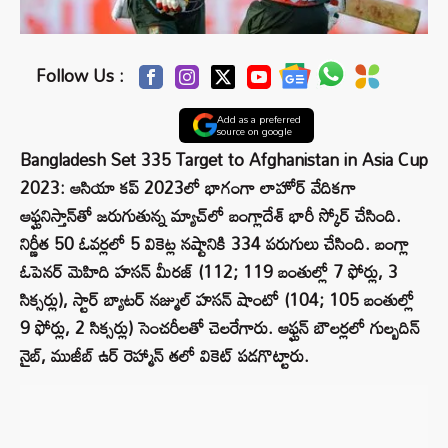
Follow Us :
Add as a preferred
source on google
Bangladesh Set 335 Target to Afghanistan in Asia Cup
2023: ఆసియా కప్‌ 2023లో భాగంగా లాహోర్‌ వేదికగా
ఆఫ్ఘనిస్తాన్‌తో జరుగుతున్న మ్యాచ్‌లో బంగ్లాదేశ్‌ భారీ స్కోర్ చేసింది.
నిర్ణీత 50 ఓవర్లలో 5 వికెట్ల నష్టానికి 334 పరుగులు చేసింది. బంగ్లా
ఓపెనర్ మెహిది హసన్‌ మీరజ్‌ (112; 119 బంతుల్లో 7 ఫోర్లు, 3
సిక్సర్లు), స్టార్ బ్యాటర్ నజ్ముల్‌ హసన్‌ షాంటో (104; 105 బంతుల్లో
9 ఫోర్లు, 2 సిక్సర్లు) సెంచరీలతో చెలరేగారు. ఆఫ్ఘన్‌ బౌలర్లలో గుల్బదిన్‌
నైబ్‌, ముజీబ్‌ ఉర్‌ రెహ్మాన్‌ తలో వికెట్‌ పడగొట్టారు.