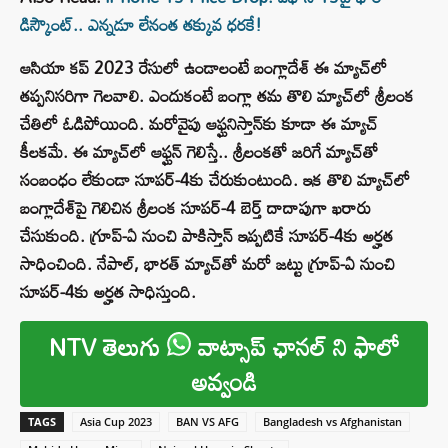
డిస్కౌంట్‌.. ఎన్నడూ లేనంత తక్కువ ధరకే!
ఆసియా కప్‌ 2023 రేసులో ఉండాలంటే బంగ్లాదేశ్‌ ఈ మ్యాచ్‌లో
తప్పనిసరిగా గెలవాలి. ఎందుకంటే బంగ్లా తమ తొలి మ్యాచ్‌లో శ్రీలంక
చేతిలో ఓడిపోయింది. మరోవైపు ఆఫ్ఘనిస్తాన్‌కు కూడా ఈ మ్యాచ్‌
కీలకమే. ఈ మ్యాచ్‌లో ఆఫ్ఘన్ గెలిస్తే.. శ్రీలంకతో జరిగే మ్యాచ్‌తో
సంబంధం లేకుండా సూపర్‌-4కు చేరుకుంటుంది. ఇక తొలి మ్యాచ్‌లో
బంగ్లాదేశ్‌పై గెలిచిన శ్రీలంక సూపర్‌-4 బెర్త్‌ దాదాపుగా ఖరారు
చేసుకుంది. గ్రూప్‌-ఏ నుంచి పాకిస్తాన్‌ ఇప్పటికే సూపర్‌-4కు అర్హత
సాధించింది. నేపాల్, భారత్ మ్యాచ్‌తో మరో జట్టు గ్రూప్‌-ఏ నుంచి
సూపర్‌-4కు అర్హత సాధిస్తుంది.
NTV తెలుగు
వాట్సాప్ ఛానల్ ని ఫాలో
అవ్వండి
TAGS
Asia Cup 2023
BAN VS AFG
Bangladesh vs Afghanistan