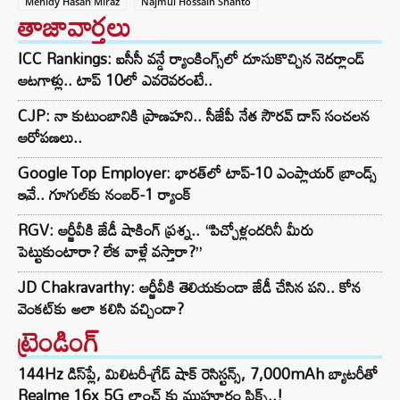
Mehidy Hasan Miraz
Najmul Hossain Shanto
తాజావార్తలు
ICC Rankings: ఐసీసీ వన్డే ర్యాంకింగ్స్‌లో దూసుకొచ్చిన నెదర్లాండ్
ఆటగాళ్లు.. టాప్ 10లో ఎవరెవరంటే..
CJP: నా కుటుంబానికి ప్రాణహని.. సీజేపీ నేత సౌరవ్ దాస్ సంచలన
ఆరోపణలు..
Google Top Employer: భారత్‌లో టాప్-10 ఎంప్లాయర్ బ్రాండ్స్
ఇవే.. గూగుల్‌కు నంబర్-1 ర్యాంక్
RGV: ఆర్జీవీకి జేడీ షాకింగ్ ప్రశ్న.. “పిచ్చోళ్లందరినీ మీరు
పెట్టుకుంటారా? లేక వాళ్లే వస్తారా?”
JD Chakravarthy: ఆర్జీవీకి తెలియకుండా జేడీ చేసిన పని.. కోన
వెంకట్‌కు అలా కలిసి వచ్చిందా?
ట్రెండింగ్‌
144Hz డిస్‌ప్లే, మిలిటరీ-గ్రేడ్ షాక్ రెసిస్టన్స్, 7,000mAh బ్యాటరీతో
Realme 16x 5G లాంచ్ కు ముహూర్తం ఫిక్స్..!