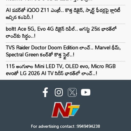
AI పవర్‌తో iQOO Z11 ఎంట్రీ.. కొత్త డిజైన్, స్మార్ట్ ఫీచర్లపై క్లారిటీ
ఇచ్చిన కంపెనీ.!
boltt Ace 5G, Evo 4G డిజైన్ రివీల్.. ఆగస్టు 25న భారత్‌లో
లాంచ్‌కు సిద్ధం..!
TVS Raider Doctor Doom Edition లాంచ్.. Marvel థీమ్,
Spectral Green కలర్‌తో కొత్త స్టైల్..!
115 అంగుళాల Mini LED TV, OLED evo, Micro RGB
evoతో LG 2026 AI TV సిరీస్ భారత్‌లో లాంచ్..!
For advertising contact :9949494238