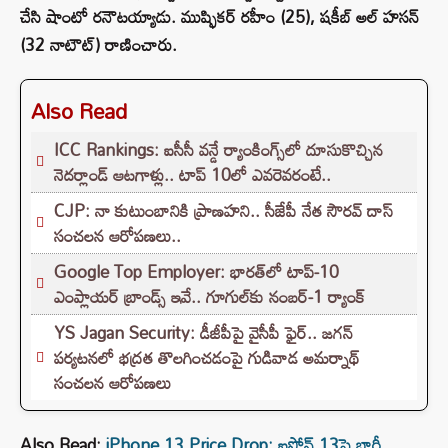
చేసి షాంటో రనౌటయ్యాడు. ముష్ఫికర్‌ రహీం (25), షకీబ్‌ అల్‌ హసన్‌
(32 నాటౌట్‌) రాణించారు.
Also Read
ICC Rankings: ఐసీసీ వన్డే ర్యాంకింగ్స్‌లో దూసుకొచ్చిన
నెదర్లాండ్ ఆటగాళ్లు.. టాప్ 10లో ఎవరెవరంటే..
CJP: నా కుటుంబానికి ప్రాణహని.. సీజేపీ నేత సౌరవ్ దాస్
సంచలన ఆరోపణలు..
Google Top Employer: భారత్‌లో టాప్-10
ఎంప్లాయర్ బ్రాండ్స్ ఇవే.. గూగుల్‌కు నంబర్-1 ర్యాంక్
YS Jagan Security: డీజీపీపై వైసీపీ ఫైర్.. జగన్
పర్యటనలో భద్రత తొలగించడంపై గుడివాడ అమర్నాథ్
సంచలన ఆరోపణలు
Also Read:
iPhone 13 Price Drop: ఐఫోన్‌ 13పై భారీ