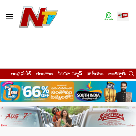
ఆంధ్రప్రదేశ్
తెలంగాణ
సినిమా న్యూస్
జాతీయం
అంతర్జాతీయం