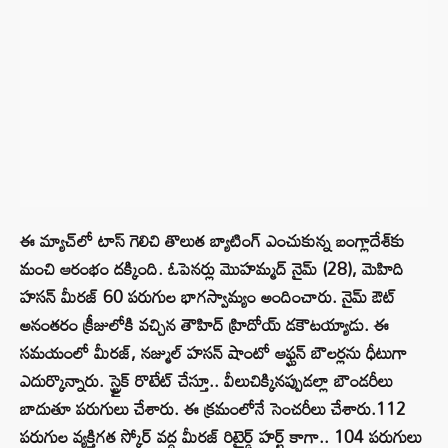
ఈ మ్యాచ్‌లో టాస్‌ గెలిచి తొలుత బ్యాటింగ్‌ ఎంచుకున్న బంగ్లాదేశ్‌కు
మంచి ఆరంభం దక్కింది. ఓపెనర్లు మొహమ్మద్‌ నైమ్‌ (28), మెహిది
హసన్‌ మీరజ్‌ 60 పరుగుల భాగస్వామ్యం అందించారు. నైమ్‌ ఔట్
అనంతరం క్రీజులోకి వచ్చిన తౌహిద్‌ హ్రిదోయ్‌ డకౌటయ్యాడు. ఈ
సమయంలో మీరజ్‌, నజ్ముల్‌ హసన్‌ షాంటో ఆఫ్ఘన్‌ బౌలర్లను ధీటుగా
ఎదుర్కొన్నారు. స్ట్రైక్ రొటేట్ చేస్తూ.. వీలుచిక్కినప్పుడల్లా బౌండరీలు
బాదుతూ పరుగులు చేశారు. ఈ క్రమంలోనే సెంచరీలు చేశారు.112
పరుగుల వ్యక్తిగత స్కోర్‌ వద్ద మీరజ్‌ రిటైర్డ్‌ హర్ట్‌ కాగా.. 104 పరుగులు