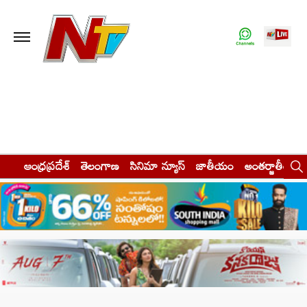
ఆంధ్రప్రదేశ్
తెలంగాణ
సినిమా న్యూస్
జాతీయం
అంతర్జాతీయం