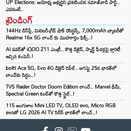
UP Elections: అయోధ్య అభ్యర్థిని ప్రకటించిన సమాజ్‌వాదీ పార్టీ..
ఎవరంటే..
ట్రెండింగ్‌
144Hz డిస్‌ప్లే, మిలిటరీ-గ్రేడ్ షాక్ రెసిస్టన్స్, 7,000mAh బ్యాటరీతో
Realme 16x 5G లాంచ్ కు ముహూర్తం ఫిక్స్..!
AI పవర్‌తో iQOO Z11 ఎంట్రీ.. కొత్త డిజైన్, స్మార్ట్ ఫీచర్లపై క్లారిటీ
ఇచ్చిన కంపెనీ.!
boltt Ace 5G, Evo 4G డిజైన్ రివీల్.. ఆగస్టు 25న భారత్‌లో
లాంచ్‌కు సిద్ధం..!
TVS Raider Doctor Doom Edition లాంచ్.. Marvel థీమ్,
Spectral Green కలర్‌తో కొత్త స్టైల్..!
115 అంగుళాల Mini LED TV, OLED evo, Micro RGB
evoతో LG 2026 AI TV సిరీస్ భారత్‌లో లాంచ్..!