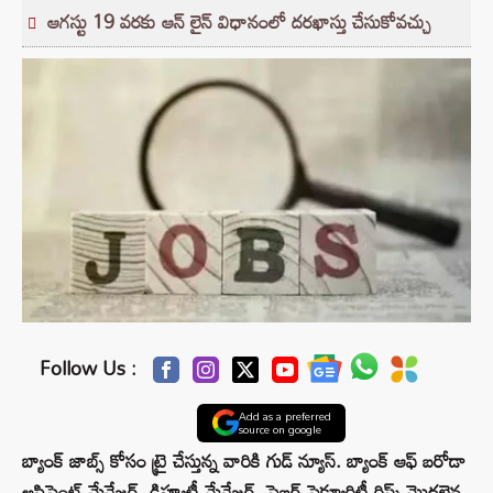
ఆగస్టు 19 వరకు ఆన్ లైన్ విధానంలో దరఖాస్తు చేసుకోవచ్చు
Follow Us :
Add as a preferred
source on google
బ్యాంక్ జాబ్స్ కోసం ట్రై చేస్తున్న వారికి గుడ్ న్యూస్. బ్యాంక్ ఆఫ్ బరోడా
అసిస్టెంట్ మేనేజర్, డిప్యూటీ మేనేజర్, సైబర్ సెక్యూరిటీ రిస్క్ మొదలైన