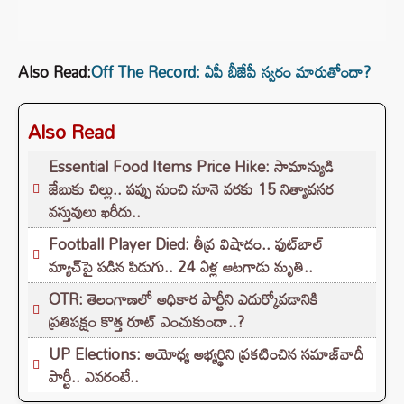
Also Read:
Off The Record: ఏపీ బీజేపీ స్వరం మారుతోందా?
Also Read
Essential Food Items Price Hike: సామాన్యుడి
జేబుకు చిల్లు.. పప్పు నుంచి నూనె వరకు 15 నిత్యావసర
వస్తువులు ఖరీదు..
Football Player Died: తీవ్ర విషాదం.. ఫుట్‌బాల్
మ్యాచ్‌పై పడిన పిడుగు.. 24 ఏళ్ల ఆటగాడు మృతి..
OTR: తెలంగాణలో అధికార పార్టీని ఎదుర్కోవడానికి
ప్రతిపక్షం కొత్త రూట్‌ ఎంచుకుందా..?
UP Elections: అయోధ్య అభ్యర్థిని ప్రకటించిన సమాజ్‌వాదీ
పార్టీ.. ఎవరంటే..