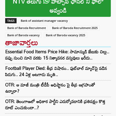
NTV తెలుగు
వాట్సాప్ ఛానల్ ని ఫాలో
అవ్వండి
TAGS
Bank of assistant manager vacancy
Bank of Baroda Recruitment
Bank of Baroda Recruitment 2025
Bank of Baroda vacancy
Bank of Baroda vacancy 2025
తాజావార్తలు
Essential Food Items Price Hike: సామాన్యుడి జేబుకు చిల్లు..
పప్పు నుంచి నూనె వరకు 15 నిత్యావసర వస్తువులు ఖరీదు..
Football Player Died: తీవ్ర విషాదం.. ఫుట్‌బాల్ మ్యాచ్‌పై పడిన
పిడుగు.. 24 ఏళ్ల ఆటగాడు మృతి..
OTR: ఆ మాజీ మంత్రి టీడీపీ అధిష్టానం పై తీవ్ర ఆగ్రహంతో
ఉన్నారా?
OTR: తెలంగాణలో అధికార పార్టీని ఎదుర్కోవడానికి ప్రతిపక్షం కొత్త
రూట్‌ ఎంచుకుందా..?