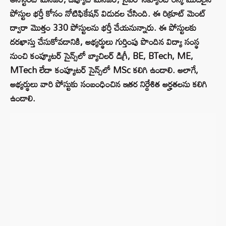
పోస్టుల భర్తీ కోసం నోటిఫికేషన్ విడుదల చేసింది. ఈ రిక్రూట్ మెంట్
ద్వారా మొత్తం 330 పోస్టులను భర్తీ చేయనున్నారు. ఈ పోస్టులకు
దరఖాస్తు చేసుకోవడానికి, అభ్యర్థులు గుర్తింపు పొందిన విద్యా సంస్థ
నుంచి కంప్యూటర్ సైన్స్‌లో బ్యాచిలర్ డిగ్రీ, BE, BTech, ME,
MTech లేదా కంప్యూటర్ సైన్స్‌లో MSc కలిగి ఉండాలి. అలాగే,
అభ్యర్థులు వారి పోస్టుకు సంబంధించిన ఇతర నిర్దేశిత అర్హతలను కలిగి
ఉండాలి.