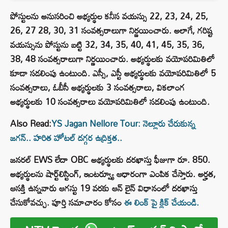
పోస్టులను అనుసరించి అభ్యర్థుల కనీస వయస్సు 22, 23, 24, 25,
26, 27 28, 30, 31 సంవత్సరాలుగా నిర్ణయించారు. అలాగే, గరిష్ట
వయస్సును పోస్టును బట్టి 32, 34, 35, 40, 41, 45, 35, 36,
38, 48 సంవత్సరాలుగా నిర్ణయించారు. అభ్యర్థులకు వయోపరిమితిలో
కూడా సడలింపు ఉంటుంది. ఎస్సీ, ఎస్టీ అభ్యర్థులకు వయోపరిమితిలో 5
సంవత్సరాలు, ఓబీసీ అభ్యర్థులకు 3 సంవత్సరాలు, వికలాంగ
అభ్యర్థులకు 10 సంవత్సరాలు వయోపరిమితిలో సడలింపు ఉంటుంది.
Also Read:
YS Jagan Nellore Tour: నెల్లూరు చేరుకున్న
జగన్‌.. హరిత హోటల్‌ దగ్గర ఉద్రిక్తత..
జనరల్ EWS లేదా OBC అభ్యర్థులకు దరఖాస్తు ఫీజుగా రూ. 850.
అభ్యర్థులను షార్ట్‌లిస్టింగ్, ఇంటర్వ్యూ ఆధారంగా ఎంపిక చేస్తారు. అర్హత,
ఆసక్తి ఉన్నవారు ఆగస్టు 19 వరకు ఆన్ లైన్ విధానంలో దరఖాస్తు
చేసుకోవచ్చు. పూర్తి సమాచారం కోసం
ఈ లింక్ పై క్లిక్ చేయండి.