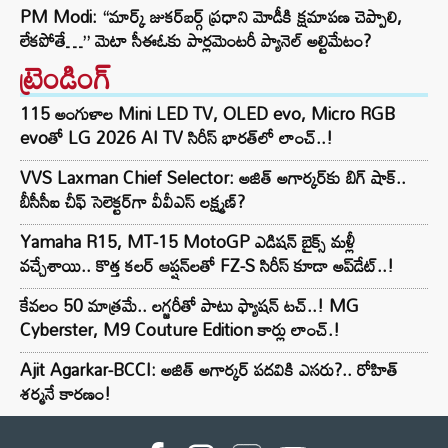
PM Modi: “మార్క్ జుకర్‌బర్గ్ ప్రధాని మోడీకి క్షమాపణ చెప్పాలి,
లేకపోతే…” మెటా సీఈఓకు పార్లమెంటరీ ప్యానెల్ అల్టిమేటం?
ట్రెండింగ్‌
115 అంగుళాల Mini LED TV, OLED evo, Micro RGB
evoతో LG 2026 AI TV సిరీస్ భారత్‌లో లాంచ్..!
VVS Laxman Chief Selector: అజిత్ అగార్కర్‌కు బిగ్ షాక్..
బీసీసీఐ చీఫ్ సెలెక్టర్‌గా వీవీఎస్ లక్ష్మణ్?
Yamaha R15, MT-15 MotoGP ఎడిషన్ బైక్స్ మళ్లీ
వచ్చేశాయి.. కొత్త కలర్ ఆప్షన్‌లతో FZ-S సిరీస్ కూడా అప్‌డేట్..!
కేవలం 50 మాత్రమే.. లగ్జరీతో పాటు ఫ్యాషన్ టచ్..! MG
Cyberster, M9 Couture Edition కార్లు లాంచ్.!
Ajit Agarkar-BCCI: అజిత్ అగార్కర్ పదవికి ఎసరు?.. రోహిత్
శర్మనే కారణం!