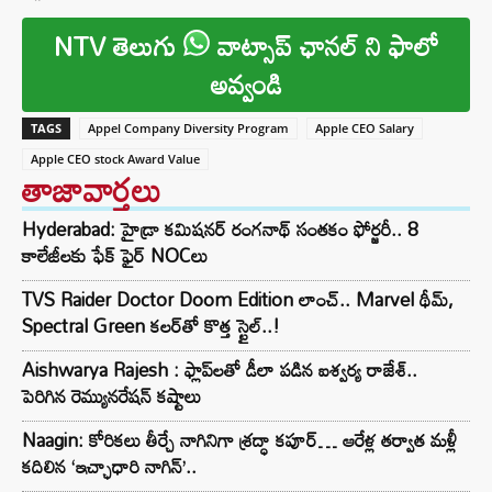
NTV తెలుగు
వాట్సాప్ ఛానల్ ని ఫాలో
అవ్వండి
TAGS
Appel Company Diversity Program
Apple CEO Salary
Apple CEO stock Award Value
తాజావార్తలు
Hyderabad: హైడ్రా కమిషనర్ రంగనాథ్ సంతకం ఫోర్జరీ.. 8
కాలేజీలకు ఫేక్ ఫైర్ NOCలు
TVS Raider Doctor Doom Edition లాంచ్.. Marvel థీమ్,
Spectral Green కలర్‌తో కొత్త స్టైల్..!
Aishwarya Rajesh : ఫ్లాప్‌లతో డీలా పడిన ఐశ్వర్య రాజేశ్..
పెరిగిన రెమ్యునరేషన్‌ కష్టాలు
Naagin: కోరికలు తీర్చే నాగినిగా శ్రద్ధా కపూర్… ఆరేళ్ల తర్వాత మళ్లీ
కదిలిన ‘ఇచ్ఛాధారి నాగిన్’..