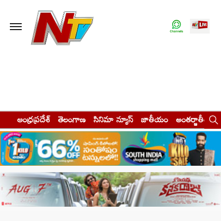
ఆంధ్రప్రదేశ్
తెలంగాణ
సినిమా న్యూస్
జాతీయం
అంతర్జాతీయం