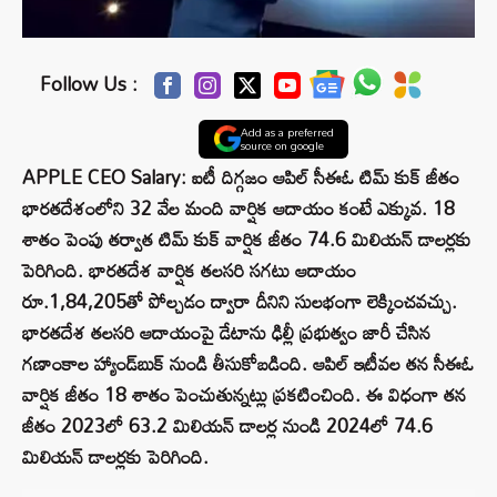
Follow Us :
Add as a preferred
source on google
APPLE CEO Salary: ఐటీ దిగ్గజం ఆపిల్ సీఈఓ టిమ్ కుక్ జీతం
భారతదేశంలోని 32 వేల మంది వార్షిక ఆదాయం కంటే ఎక్కువ. 18
శాతం పెంపు తర్వాత టిమ్ కుక్ వార్షిక జీతం 74.6 మిలియన్ డాలర్లకు
పెరిగింది. భారతదేశ వార్షిక తలసరి సగటు ఆదాయం
రూ.1,84,205తో పోల్చడం ద్వారా దీనిని సులభంగా లెక్కించవచ్చు.
భారతదేశ తలసరి ఆదాయంపై డేటాను ఢిల్లీ ప్రభుత్వం జారీ చేసిన
గణాంకాల హ్యాండ్‌బుక్ నుండి తీసుకోబడింది. ఆపిల్ ఇటీవల తన సీఈఓ
వార్షిక జీతం 18 శాతం పెంచుతున్నట్లు ప్రకటించింది. ఈ విధంగా తన
జీతం 2023లో 63.2 మిలియన్ డాలర్ల నుండి 2024లో 74.6
మిలియన్ డాలర్లకు పెరిగింది.