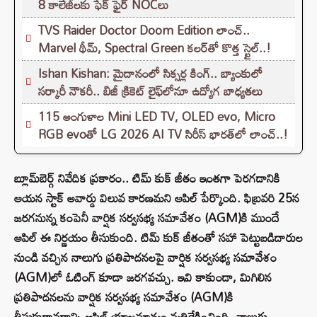
8 కాలేజీలకు ఫేక్ ఫైర్ NOCలు
TVS Raider Doctor Doom Edition లాంచ్..
Marvel థీమ్, Spectral Green కలర్‌తో కొత్త స్టైల్..!
Ishan Kishan: మైదానంలో సిక్సర్ల కింగ్.. బ్యాంకులో
సర్కారీ నౌకరీ.. బిజీ క్రికెట్ లైఫ్‌లోనూ ఉద్యోగ బాధ్యతలు
115 అంగుళాల Mini LED TV, OLED evo, Micro
RGB evoతో LG 2026 AI TV సిరీస్ భారత్‌లో లాంచ్..!
బ్లూమ్‌బెర్గ్ నివేదిక ప్రకారం.. టిమ్ కుక్ జీతం ఇంతగా పెరగడానికి
ఆయన స్టాక్ అవార్డు విలువ కారణమని ఆపిల్ పేర్కొంది. ఫిబ్రవరి 25న
జరగనున్న కంపెనీ వార్షిక సర్వసభ్య సమావేశం (AGM)కి ముందే
ఆపిల్ ఈ నిర్ణయం తీసుకుంది. టిమ్ కుక్ జీతంతో సహా పెట్టుబడిదారుల
నుండి వచ్చిన నాలుగు ప్రతిపాదనలపై వార్షిక సర్వసభ్య సమావేశం
(AGM)లో ఓటింగ్ కూడా జరగవచ్చు. ఇవి కాకుండా, మిగిలిన
ప్రతిపాదనలను వార్షిక సర్వసభ్య సమావేశం (AGM)కి
తీసుకురావడాన్ని ఆపిల్ యాజమాన్యం వ్యతిరేకించింది. నాలుగు