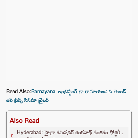
Read Also:
Ramayana: ఇంట్రెస్టింగ్ గా రామాయణ: ది లెజండ్
ఆఫ్ ప్రిన్స్ సినిమా ట్రైలర్
Also Read
Hyderabad: హైడ్రా కమిషనర్ రంగనాథ్ సంతకం ఫోర్జరీ..