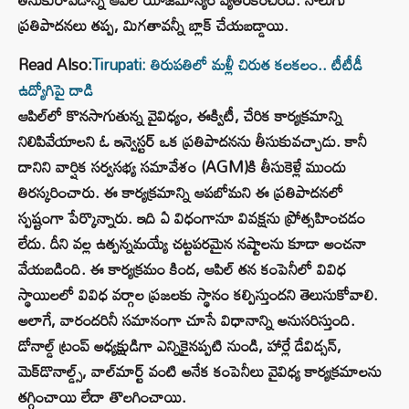
ప్రతిపాదనలు తప్ప, మిగతావన్నీ బ్లాక్ చేయబడ్డాయి.
Read Also:
Tirupati: తిరుపతిలో మళ్లీ చిరుత కలకలం.. టీటీడీ
ఉద్యోగిపై దాడి
ఆపిల్‌లో కొనసాగుతున్న వైవిధ్యం, ఈక్విటీ, చేరిక కార్యక్రమాన్ని
నిలిపివేయాలని ఓ ఇన్వెస్టర్ ఒక ప్రతిపాదనను తీసుకువచ్చాడు. కానీ
దానిని వార్షిక సర్వసభ్య సమావేశం (AGM)కి తీసుకెళ్లే ముందు
తిరస్కరించారు. ఈ కార్యక్రమాన్ని ఆపబోమని ఈ ప్రతిపాదనలో
స్పష్టంగా పేర్కొన్నారు. ఇది ఏ విధంగానూ వివక్షను ప్రోత్సహించడం
లేదు. దీని వల్ల ఉత్పన్నమయ్యే చట్టపరమైన నష్టాలను కూడా అంచనా
వేయబడింది. ఈ కార్యక్రమం కింద, ఆపిల్ తన కంపెనీలో వివిధ
స్థాయిలలో వివిధ వర్గాల ప్రజలకు స్థానం కల్పిస్తుందని తెలుసుకోవాలి.
అలాగే, వారందరినీ సమానంగా చూసే విధానాన్ని అనుసరిస్తుంది.
డోనాల్డ్ ట్రంప్ అధ్యక్షుడిగా ఎన్నికైనప్పటి నుండి, హార్లే డేవిడ్సన్,
మెక్‌డొనాల్డ్స్, వాల్‌మార్ట్ వంటి అనేక కంపెనీలు వైవిధ్య కార్యక్రమాలను
తగ్గించాయి లేదా తొలగించాయి.