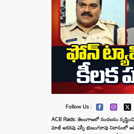
Follow Us :
ACB Raids: తెలంగాణలో సంచలనం సృష్టించిన
మాజీ అదనపు ఎస్పీ భుజంగరావు నివాసంలో అవి