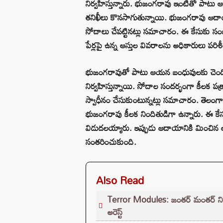
నిర్వహిస్తున్నారు. భుజంగరావు ఇంటితో పాటు
తనిఖీలు కొనసాగుతున్నాయి. భుజంగరావు ఆదాయ
సోదాలు చేపట్టినట్లు సమాచారం. ఈ కేసుకు సం
పేర్లపై ఉన్న ఆస్తుల వివరాలను అధికారులు పరిశీలిస్
భుజంగరావుతో పాటు ఆయన బంధువులకు చెందిన ఇ
నిర్వహిస్తున్నాయి. సోదాల సందర్భంగా కీలక ప
స్వాధీనం చేసుకుంటున్నట్లు సమాచారం. తెలంగా
భుజంగరావు కీలక నిందితుడిగా ఉన్నారు. ఈ కేస
విడుదలయ్యారు. ఇప్పుడు ఆదాయానికి మించిన ఆస
సంతరించుకుంది.
Also Read
Terror Modules: జంతర్ మంతర్ నిరసనల్
అరెస్ట్