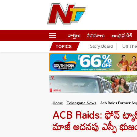
వార్తలు
సినిమాలు
ఆంధ్రప్రదేశ్
Story Board
Off Th
TOPICS
Home
Telangana News
Acb Raids Former As
ACB Raids: ఫోన్ ట్యాప
మాజీ అదనపు ఎస్పీ భుజం