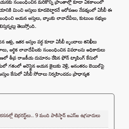
 ఆయనకు సంబంధించిన మరికొన్ని ప్రాంతాల్లో కూడా ఏకకాలంలో
ానికి మించి ఆస్తులు కూడబెట్టారనే ఆరోపణల నేపథ్యంలో ఏసీబీ ఈ
బంధించి ఆయన ఆస్తులు, బ్యాంకు లావాదేవీలు, కుటుంబ సభ్యుల
తున్నట్లు తెలుస్తోంది.
ళ్లు, ఇతర ఆస్తుల వద్ద కూడా ఏసీబీ బృందాలు తనిఖీలు
త్రాలు, ఆర్థిక లావాదేవీలకు సంబంధించిన వివరాలను అధికారులు
ణలో తీవ్ర రాజకీయ దుమారం రేపిన ఫోన్ ట్యాపింగ్ కేసులో
ులో గతంలో అరెస్టైన ఆయన జైలుకు వెళ్లి, అనంతరం బెయిల్‌పై
్తుల కేసులో ఏసీబీ సోదాలు నిర్వహించడం ప్రాధాన్యత
లో టెర్రరిస్ట్‌లు.. 9 మంది పాకిస్థాన్ ఐఎస్ఐ ఉగ్రవాదులు