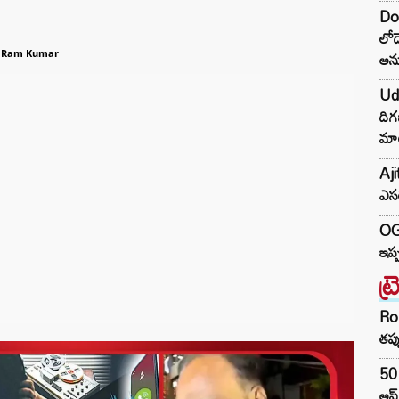
Don
లోడ
అన
 Ram Kumar
Ud
దిగ
మాట
Aji
ఎసర
OG 
ఇప్ప
ట్
Ro
తప్
50 
అప