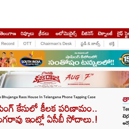
తెలంగాణ
రివ్యూలు
క్రీడలు
ఆటోమొబైల్స్
బిజినెస్‌
టెక్నాలజీ
లైఫ్ స్టై
e Record
OTT
Chairman's Desk
స్టడీ & జాబ్స్
భక్తి
త
p Bhujanga Raos House In Telangana Phone Tapping Case
ింగ్ కేసులో కీలక పరిణామం..
Te
గరావు ఇంట్లో ఏసీబీ సోదాలు.!
టెర
అరెస్