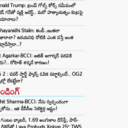
ald Trump: ట్రంప్ గోల్ఫ్ కోర్స్ సమీపంలో
ెడ్ గన్‌తో వ్యక్తి అరెస్ట్.. మరో హత్యాయత్నం కుట్రపై
ుమానాలు?
hayanidhi Stalin: తంబీ..ఇంతలా
జారాలా? ఉదయనిధి నోటికి ఎంత వస్తే అంత
్లాడేస్తాడా..?
t Agarkar-BCCI: అజిత్ అగార్కర్ పదవికి
ు?.. రోహిత్ శర్మనే కారణం!
2 : పవర్ స్టార్ట్ ఫ్యాన్స్ ఓపిక పట్టాల్సిందే.. OG2
ట్లో లేనట్టేనా?
రెండింగ్‌
hit Sharma-BCCI: నేను స్వచ్ఛందంగా
పుకోను.. ఇక బీసీసీఐ సెలెక్టర్ల ఇష్టం!
గంటల బ్యాటరీ, 1.69 అంగుళాల డిస్‌ప్లే, పాప్-
్ డిజైన్‌తో Lava Probuds Xplore 25° TWS