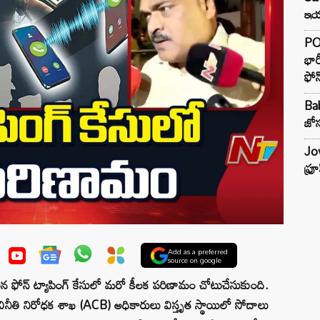
ఇయర
PO
భార
ఫోన
Ba
జోస
Jow
ఫ్ర
Add as a preferred
source on google
 ఫోన్ ట్యాపింగ్ కేసులో మరో కీలక పరిణామం చోటుచేసుకుంది.
నీతి నిరోధక శాఖ (ACB) అధికారులు విస్తృత స్థాయిలో సోదాలు