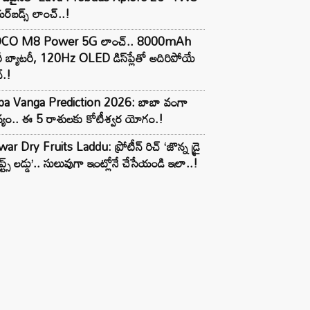
్‌బడ్స్ లాంచ్..!
CO M8 Power 5G లాంచ్.. 8000mAh
ీ బ్యాటరీ, 120Hz OLED డిస్‌ప్లేతో అదిరిపోయే
్.!
ba Vanga Prediction 2026: బాబా వంగా
్యం.. ఈ 5 రాశులకు కోటీశ్వర యోగం.!
ar Dry Fruits Laddu: ప్రోటీన్ రిచ్ ‘జొన్న డ్రై
ూప్ట్స్ లడ్డు’.. సులువుగా ఇంట్లోనే చేసేయండి ఇలా..!