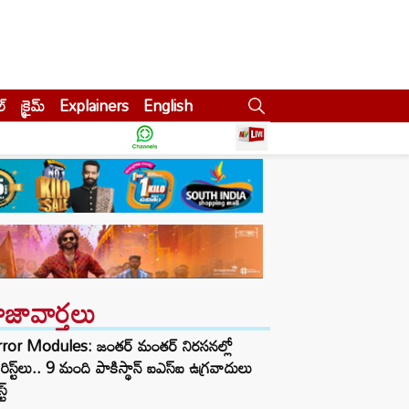
ల్
క్రైమ్
Explainers
English
ాజావార్తలు
rror Modules: జంతర్ మంతర్ నిరసనల్లో
్రరిస్ట్‌లు.. 9 మంది పాకిస్థాన్ ఐఎస్ఐ ఉగ్రవాదులు
ట్