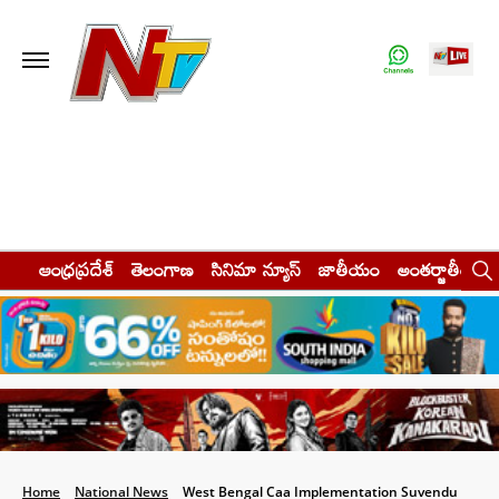
ఆంధ్రప్రదేశ్
తెలంగాణ
సినిమా న్యూస్
జాతీయం
అంతర్జాతీయం
Home
National News
West Bengal Caa Implementation Suvendu