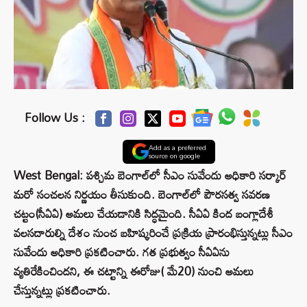
Follow Us :
Add as a preferred
source on google
West Bengal: పశ్చిమ బెంగాల్‌లో సీఎం సువేందు అధికారి సర్కార్
మరో సంచలన నిర్ణయం తీసుకుంది. బెంగాల్‌లో పౌరసత్వ సవరణ
చట్టం(సీఏఏ) అమలు చేయడానికి సిద్ధమైంది. సీఏఏ కింద బంగ్లాదేశీ
వలసదారుల్ని దేశం నుంచ బహిష్కరించే ప్రక్రియ ప్రారంభిస్తున్నట్లు సీఎం
సువేందు అధికారి ప్రకటించారు. గత ప్రభుత్వం సీఏఏను
వ్యతిరేకించిందని, ఈ చట్టాన్ని ఈరోజు( మే20) నుంచి అమలు
చేస్తున్నట్లు ప్రకటించారు.