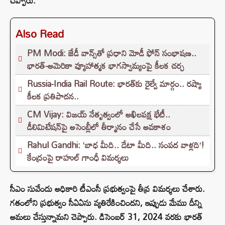
చెప్పారు.
Also Read
PM Modi: జేడీ వాన్స్‌తో ప్రధాని మోడీ ఫోన్ సంభాషణ..
భారత్-అమెరికా వ్యూహాత్మక భాగస్వామ్యంపై కీలక చర్చ
Russia-India Rail Route: భారత్‌కు రైల్వే మార్గం.. రష్యా
కీలక ప్రతిపాదన..
CM Vijay: విజయ్ నేతృత్వంలో అఖిలపక్ష భేటీ..
డీలిమిటేషన్‌పై అసెంబ్లీలో తీర్మానం చేసే అవకాశం
Rahul Gandhi: ‘బాధ మీది.. డేటా మీది.. సంపద వాళ్లది’!
కేంద్రంపై రాహుల్ గాంధీ విమర్శలు
సీఎం సువేందు అధికారి టీఎంసీ ప్రభుత్వంపై తీవ్ర విమర్శలు చేశారు.
గతంలోని ప్రభుత్వం సీఏఏను వ్యతిరేకించిందని, ఇప్పుడు మేము దీన్ని
అమలు చేస్తున్నామని చెప్పారు. డిసెంబర్ 31, 2024 వరకు భారత్