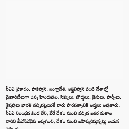
సీఏఏ ప్రకారం, పాకిస్తాన్, బంగ్లాదేశ్, ఆఫ్ఘనిస్తాన్ వంటి దేశాల్లో
మైనారిటీలుగా ఉన్న హిందువుల, సిక్కులు, బౌద్ధులు, జైనులు, పార్సీలు,
క్రైస్తవులు భారత్ వచ్చినట్లయితే వారు పౌరసత్వానికి అర్హులు అవుతారు.
సీఏఏ నిబంధన కింద లేని, వేరే దేశం నుంచి వచ్చిన ఇతర మతాల
వారిని బీఎస్ఎఫ్‌కు అప్పగించి, దేశం నుంచి బహిష్కరిస్తున్నట్లు ఆయన