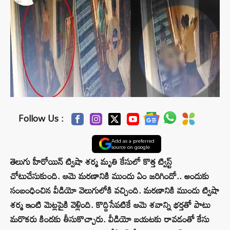
Follow Us :
Add as a preferred
source on google
తెలుగు హీరోయిన్ ట్విషా శర్మ మృతి కేసులో కొత్త ట్విస్ట్
చోటుచేసుకుంది. ఆమె మరణానికి ముందు ఏం జరిగిందో.. అందుకు
సంబంధించిన వీడియో వెలుగులోకి వచ్చింది. మరణానికి ముందు ట్విషా
శర్మ ఇంటి మెట్లపైకి వెళ్లింది. కొద్దిసేపటికే ఆమె శవాన్ని భర్తతో పాటు
మరొకరు కిందకు తీసుకొచ్చారు. వీడియో బయటకు రావడంతో కేసు