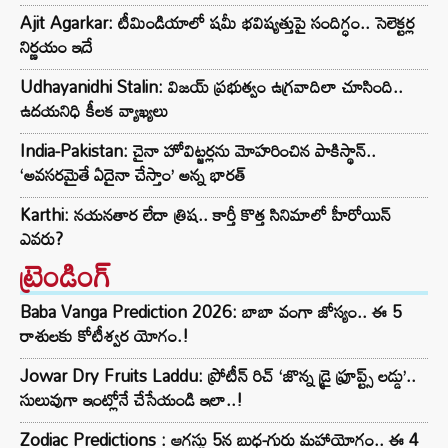
Ajit Agarkar: టీమిండియాలో షమీ భవిష్యత్తుపై సందిగ్ధం.. సెలెక్టర్ల
నిర్ణయం ఇదే
Udhayanidhi Stalin: విజయ్ ప్రభుత్వం ఉగ్రవాదిలా చూసింది..
ఉదయనిధి కీలక వ్యాఖ్యలు
India-Pakistan: చైనా హోవిట్జర్లను మోహరించిన పాకిస్థాన్..
‘అవసరమైతే ఏదైనా చేస్తాం’ అన్న భారత్
Karthi: నయనతార లేదా త్రిష.. కార్తీ కొత్త సినిమాలో హీరోయిన్
ఎవరు?
ట్రెండింగ్‌
Baba Vanga Prediction 2026: బాబా వంగా జోస్యం.. ఈ 5
రాశులకు కోటీశ్వర యోగం.!
Jowar Dry Fruits Laddu: ప్రోటీన్ రిచ్ ‘జొన్న డ్రై ఫ్రూప్ట్స్ లడ్డు’..
సులువుగా ఇంట్లోనే చేసేయండి ఇలా..!
Zodiac Predictions : ఆగస్టు 5న బుధ-గురు మహాయోగం.. ఈ 4