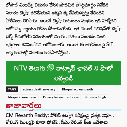
భోపాల్ ఎయిమ్స్ విడుదల చేసిన ప్రాథమిక పోస్టుమార్టం నివేదిక
ప్రకారం ట్విషా ఉరివేసుకుని ఆత్మహత్య చేసుకున్నట్లు తేలిందని
పోలీసులు తెలిపారు. అయితే ట్విషా కుటుంబం మాత్రం ఇది హత్యేనని
ఆరోపిస్తూ న్యాయం కోసం పోరాడుతోంది. ఇక బెయిల్ పిటిషన్‌లో ట్విషా
డ్రగ్స్ తీసుకోలేని సమయంలో చిరాకు, చేతులు వణకడం వంటి
లక్షణాలు కనిపించేవని ఆరోపించారు. అయితే ఈ ఆరోపణలపై SIT
అన్ని కోణాల్లో విచారణ కొనసాగిస్తోంది.
NTV తెలుగు
వాట్సాప్ ఛానల్ ని ఫాలో
అవ్వండి
TAGS
actress death mystery
Bhopal actress death
bhopal crime news
Dowry harassment case
Giribala Singh
తాజావార్తలు
CM Revanth Reddy: పోలీస్ ఉద్యోగ పరీక్షలపై ప్రత్యేక నిఘా..
కోచింగ్ సెంటర్లపై కూడా ఫోకస్.. సీఎం రేవంత్ కీలక ఆదేశాలు