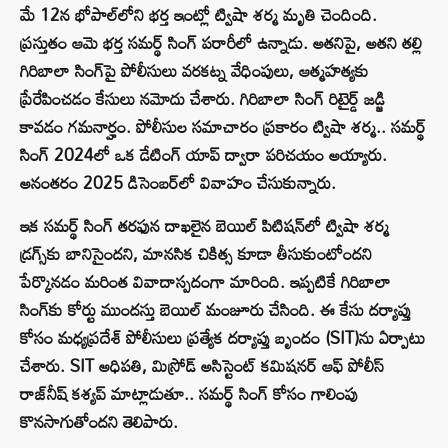
మే 12న భోపాల్‌లోని భర్త ఇంట్లో ట్విషా శర్మ మృతి చెందింది.
ప్రస్తుతం ఆమె భర్త సమర్థ్ సింగ్ పరారీలో ఉన్నాడు. అతనిపై, అతని తల్లి
గిరిబాలా సింగ్‌పై పోలీసులు వరకట్న వేధింపులు, ఆత్మహత్యకు
ప్రేరేపించడం కేసులు నమోదు చేశారు. గిరిబాలా సింగ్ రిటైర్డ్ జడ్జి
కావడం గమనార్హం. పోలీసుల సమాచారం ప్రకారం ట్విషా శర్మ.. సమర్థ్
సింగ్ 2024లో ఒక డేటింగ్ యాప్ ద్వారా పరిచయం అయ్యారు.
అనంతరం 2025 డిసెంబర్‌లో వివాహం చేసుకున్నారు.
ఇక సమర్థ్ సింగ్ తరఫున దాఖలైన బెయిల్ పిటిషన్‌లో ట్విషా శర్మ
డ్రగ్స్‌కు బానిసైందని, మానసిక చికిత్స కూడా తీసుకుంటోందని
పేర్కొనడం మరింత వివాదాస్పదంగా మారింది. ఇప్పటికే గిరిబాలా
సింగ్‌కు కోర్టు ముందస్తు బెయిల్ మంజూరు చేసింది. ఈ కేసు దర్యాప్తు
కోసం మధ్యప్రదేశ్ పోలీసులు ప్రత్యేక దర్యాప్తు బృందం (SIT)ను ఏర్పాటు
చేశారు. SIT అధిపతి, మిస్రోడ్ అసిస్టెంట్ కమిషనర్ ఆఫ్ పోలీస్
రాజ్‌నీష్ కశ్యప్ మాట్లాడుతూ.. సమర్థ్ సింగ్ కోసం గాలింపు
కొనసాగుతోందని తెలిపారు.