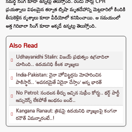
సమర్థ్ సింగ్ కూడా ఉన్నట్లు తెలుస్తోంది. రెండు సార్లు CPR
ప్రయత్నాలు విఫలమైన తర్వాత ట్విషా మృతదేహాన్ని మెట్లదారిలో కిందికి
తీసుకెళ్లిన దృశ్యాలు కూడా వీడియోలో కనిపించాయి. ఆ సమయంలో
అత్త గిరిబాలా సింగ్ కూడా అక్కడే ఉన్నట్లు తెలుస్తోంది.
Also Read
Udhayanidhi Stalin: విజయ్ ప్రభుత్వం ఉగ్రవాదిలా
చూసింది.. ఉదయనిధి కీలక వ్యాఖ్యలు
India-Pakistan: చైనా హోవిట్జర్లను మోహరించిన
పాకిస్థాన్.. ‘అవసరమైతే ఏదైనా చేస్తాం’ అన్న భారత్
No Petrol: సంచలన తీర్పు ఇచ్చిన సుప్రీం కోర్టు.. థర్డ్ పార్టీ
ఇన్సురెన్స్ లేకపోతే ఇంధనం బంద్..
Kangana Ranaut: త్రిషపై ఉదయనిధి వ్యాఖ్యలపై కంగనా
రనౌత్ ఏమన్నారంటే..!