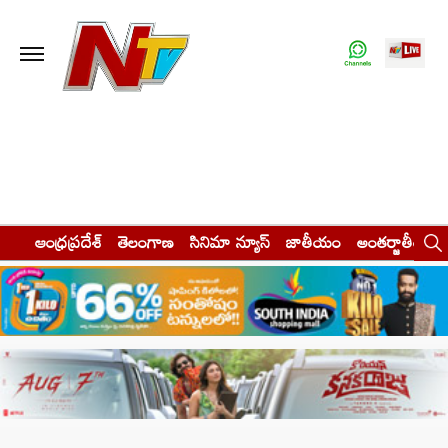
ఆంధ్రప్రదేశ్
తెలంగాణ
సినిమా న్యూస్
జాతీయం
అంతర్జాతీయం