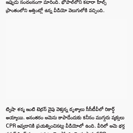
ఇప్పుడు సంచలనంగా మారింది. భోపాల్‌లోని కటారా హిల్స్
ప్రాంతంలోని అత్తింట్లో ఉన్న వీడియో వెలుగులోకి వచ్చింది.
ట్విషా శర్మ ఇంటి టెర్రస్ వైపు వెళ్తున్న దృశ్యాలు సీసీటీవీలో రికార్డ్
అయ్యాయి. అనంతరం ఆమెను కాపాడేందుకు కనీసం ముగ్గురు వ్యక్తులు
CPR ఇవ్వడానికి ప్రయత్నించినట్లు వీడియోలో ఉంది. వీరిలో ఆమె భర్త