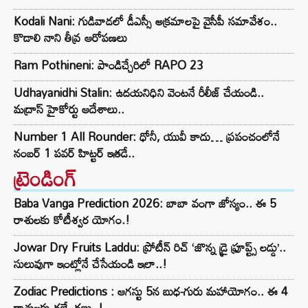
Kodali Nani: గుడివాడలో డీఎస్సీ అక్రమాలపై వైసీపీ సమావేశం..
కొడాలి నాని తీవ్ర ఆరోపణలు
Ram Pothineni: పాండిచ్చేరిలో RAPO 23
Udhayanidhi Stalin: ఉదయనిధిని వెంటనే రీలీజ్ చేయండి..
మద్రాస్ హైకోర్టు ఆదేశాలు..
Number 1 All Rounder: ధోనీ, యువీ కాదు… ప్రపంచంలోనే
నంబర్ 1 పవర్ హిట్టర్ ఇతడే..
ట్రెండింగ్‌
Baba Vanga Prediction 2026: బాబా వంగా జోస్యం.. ఈ 5
రాశులకు కోటీశ్వర యోగం.!
Jowar Dry Fruits Laddu: ప్రోటీన్ రిచ్ ‘జొన్న డ్రై ఫ్రూప్ట్స్ లడ్డు’..
సులువుగా ఇంట్లోనే చేసేయండి ఇలా..!
Zodiac Predictions : ఆగస్టు 5న బుధ-గురు మహాయోగం.. ఈ 4
రాశులకు డబ్బే డబ్బు.!