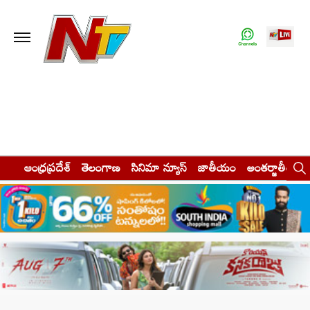
ఆంధ్రప్రదేశ్
తెలంగాణ
సినిమా న్యూస్
జాతీయం
అంతర్జాతీయం