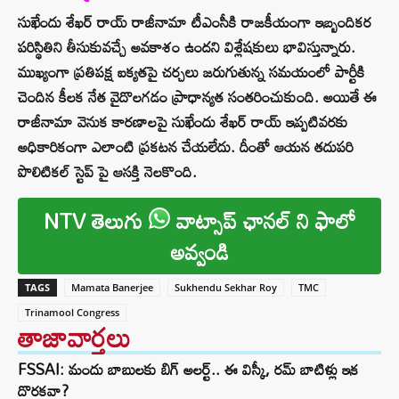
సుఖేందు శేఖర్ రాయ్ రాజీనామా టీఎంసీకి రాజకీయంగా ఇబ్బందికర
పరిస్థితిని తీసుకువచ్చే అవకాశం ఉందని విశ్లేషకులు భావిస్తున్నారు.
ముఖ్యంగా ప్రతిపక్ష ఐక్యతపై చర్చలు జరుగుతున్న సమయంలో పార్టీకి
చెందిన కీలక నేత వైదొలగడం ప్రాధాన్యత సంతరించుకుంది. అయితే ఈ
రాజీనామా వెనుక కారణాలపై సుఖేందు శేఖర్ రాయ్ ఇప్పటివరకు
అధికారికంగా ఎలాంటి ప్రకటన చేయలేదు. దీంతో ఆయన తదుపరి
పొలిటికల్ స్టెప్ పై ఆసక్తి నెలకొంది.
NTV తెలుగు
వాట్సాప్ ఛానల్ ని ఫాలో
అవ్వండి
TAGS
Mamata Banerjee
Sukhendu Sekhar Roy
TMC
Trinamool Congress
తాజావార్తలు
FSSAI: మందు బాబులకు బిగ్ అలర్ట్.. ఈ విస్కీ, రమ్ బాటిళ్లు ఇక
దొరకవా?