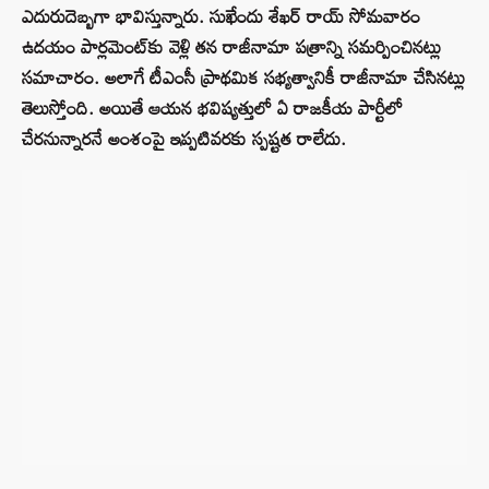
ఎదురుదెబ్బగా భావిస్తున్నారు. సుఖేందు శేఖర్ రాయ్ సోమవారం
ఉదయం పార్లమెంట్‌కు వెళ్లి తన రాజీనామా పత్రాన్ని సమర్పించినట్లు
సమాచారం. అలాగే టీఎంసీ ప్రాథమిక సభ్యత్వానికీ రాజీనామా చేసినట్లు
తెలుస్తోంది. అయితే ఆయన భవిష్యత్తులో ఏ రాజకీయ పార్టీలో
చేరనున్నారనే అంశంపై ఇప్పటివరకు స్పష్టత రాలేదు.