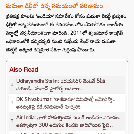
మమతా ఢిల్లీలో ఉన్న సమయంలో పరిణామం
ప్రతిపక్ష కూటమి ‘ఇండియా’ సమావేశం కోసం మమతా బెనర్జీ ప్రస్తుతం
ఢిల్లీలో ఉన్న సమయంలో ఈ పరిణామం చోటుచేసుకోవడం రాజకీయ
వర్గాల్లో చర్చనీయాంశంగా మారింది. 2011లో తృణమూల్ కాంగ్రెస్
అధికారంలోకి వచ్చినప్పటి నుంచి సుఖేందు శేఖర్ రాయ్ మమతా
బెనర్జీకి అత్యంత సన్నిహిత నేతగా గుర్తింపు పొందారు.
Also Read
Udhayanidhi Stalin: ఉదయనిధిని వెంటనే రీలీజ్
చేయండి.. మద్రాస్ హైకోర్టు ఆదేశాలు..
DK Shivakumar: ‘రాజీనామా’ నిమిషాల్లో ఆమోదిస్తా..
అసమ్మతిపై డీకే.శివకుమార్ హెచ్చరిక
Air India: గాల్లో హడలెత్తించిన ఎయిర్ ఇండియా విమానం..
అకస్మాత్తుగా 300 అడుగుల కిందకు జారిపోయిన ఫ్లైట్..