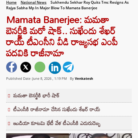
Home
National News
Sukhendu Sekhar Roy Quits Tmc Resigns As
Rajya Sabha Mp In Major Blow To Mamata Banerjee
Mamata Banerjee: మమతా
బెనర్జీకి మరో షాక్.. సుఖేందు శేఖర్
రాయ్ టీఎంసీని వీడి రాజ్యసభ ఎంపీ
పదవికి రాజీనామా
Published Date :June 8, 2026 ,
1:19 PM
By
Venkatesh
మమతా బెనర్జీకి భారీ షాక్
టీఎంసీకి రాజీనామా చేసిన సుఖేందు శేఖర్ రాయ్
ఇండియా కూటమి భేటీ వేళ టీఎంసీకి ఎదురుదెబ్బ