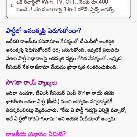
ఒకే రీఛార్జ్‌లో Wi-Fi, TV, OTT.. నెలకు రూ.400
నుంచే..! Jio నుంచి కొత్త 3-in-1 హోమ్ ప్లాన్స్ అదుర్స్..
పార్టీలో అసంతృప్తి పెరుగుతోందా?
ఇటీవలి రాజకీయ పరిణామాల నేపథ్యంలో టీఎంసీలో అంతర్గత
అసంతృప్తి పెరుగుతోందనే చర్చ జరుగుతోంది. ఇప్పటికే పలువురు
నేతలు పార్టీ విధానాలపై అసమ్మతి వ్యక్తం చేసిన నేపథ్యంలో, ఇప్పుడు
సీనియర్ నేత రాజీనామా చేయడం ప్రాధాన్యత సంతరించుకుంది.
సౌగతా రాయ్ వ్యాఖ్యలు
ఇదిలా ఉండగా, టీఎంసీ సీనియర్ ఎంపీ సౌగతా రాయ్ తనకు
భారతీయ జనతా పార్టీ (బీజేపీ) నుంచి ఆహ్వానం వచ్చినప్పటికీ
తిరస్కరించినట్లు వెల్లడించారు. “నేను ఏ పార్టీ గుర్తుపై ఎన్నికై వచ్చానో,
అదే పార్టీలో కొనసాగుతాను” అని ఆయన మీడియాతో అన్నారు.
రాజకీయ ప్రభావం ఏమిటి?