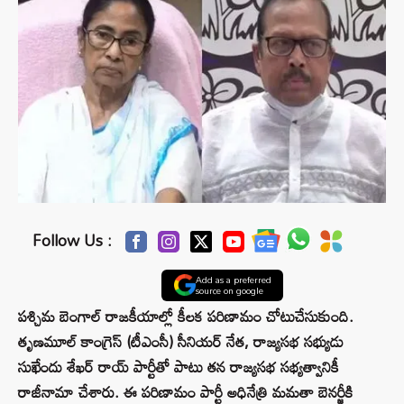
Follow Us :
Add as a preferred
source on google
పశ్చిమ బెంగాల్ రాజకీయాల్లో కీలక పరిణామం చోటుచేసుకుంది.
తృణమూల్ కాంగ్రెస్ (టీఎంసీ) సీనియర్ నేత, రాజ్యసభ సభ్యుడు
సుఖేందు శేఖర్ రాయ్ పార్టీతో పాటు తన రాజ్యసభ సభ్యత్వానికీ
రాజీనామా చేశారు. ఈ పరిణామం పార్టీ అధినేత్రి మమతా బెనర్జీకి