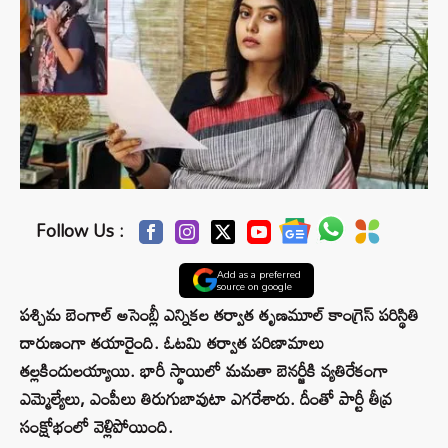
Follow Us :
Add as a preferred
source on google
పశ్చిమ బెంగాల్ అసెంబ్లీ ఎన్నికల తర్వాత తృణమూల్ కాంగ్రెస్ పరిస్థితి
దారుణంగా తయారైంది. ఓటమి తర్వాత పరిణామాలు
తల్లకిందులయ్యాయి. భారీ స్థాయిలో మమతా బెనర్జీకి వ్యతిరేకంగా
ఎమ్మెల్యేలు, ఎంపీలు తిరుగుబావుటా ఎగరేశారు. దీంతో పార్టీ తీవ్ర
సంక్షోభంలో వెళ్లిపోయింది.