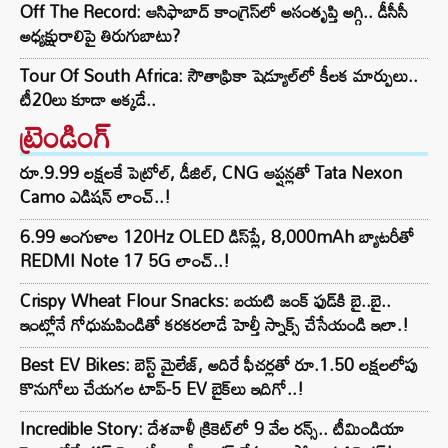
Off The Record: ఆసిఫాబాద్ కాంగ్రెస్‌లో అసంతృప్తి అగ్గి.. డీసీసీ
అధ్యక్షురాలిపై తిరుగుబాటు?
Tour Of South Africa: సౌతాఫ్రికా షెడ్యూల్‌లో కీలక మార్పులు..
టీ20లు కూడా అక్కడే..
ట్రెండింగ్‌
రూ.9.99 లక్షలకే పెట్రోల్, డీజిల్, CNG ఆప్షన్లతో Tata Nexon
Camo ఎడిషన్ లాంచ్..!
6.99 అంగుళాల 120Hz OLED డిస్‌ప్లే, 8,000mAh బ్యాటరీతో
REDMI Note 17 5G లాంచ్..!
Crispy Wheat Flour Snacks: బయటి జంక్ ఫుడ్‌కి బై..బై..
ఇంట్లోనే గోధుమపిండితో కరకరలాడే హెల్తీ స్నాక్స్ చేసేయండి ఇలా.!
Best EV Bikes: బెస్ట్ మైలేజ్, అదిరే ఫీచర్లతో రూ.1.50 లక్షలలోపు
కొనుగోలు చేయగల టాప్-5 EV బైక్‌లు ఇదిగో..!
Incredible Story: దేశవాళీ క్రికెట్‌లో 9 వేల రన్స్.. టీమిండియా