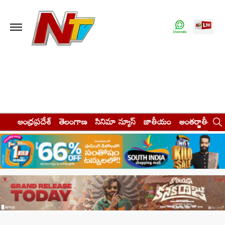
ఆంధ్రప్రదేశ్
తెలంగాణ
సినిమా న్యూస్
జాతీయం
అంతర్జాతీయం