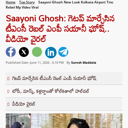
Home
Top Story
Saayoni Ghosh New Look Kolkata Airport Tmc
Rebel Mp Video Viral
Saayoni Ghosh: గెటప్ మార్చేసిన
టీఎంసీ రెబల్ ఎంపీ సయానీ ఘోష్..
వీడియో వైరల్
Published Date :June 11, 2026 ,
6:10 PM
By
Suresh Maddala
గెటప్ మార్చేసిన టీఎంసీ రెబల్ ఎంపీ సయానీ ఘోష్
టోపీ, మాస్క్, కళ్లద్దాలతో కోల్‌కతాలో హల్‌చల్
వీడియో వైరల్