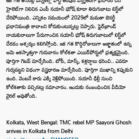
ఇక గత అసెంబ్లీ ఎన్నికల్లో పార్టీ తరపున విస్తృతంగా ప్రచారం చేసి
హైలెట్‌గా నిలిచిన ఎంపీ సయానీ ఘోష్ కూడా తిరుగుబాటు లిస్ట్‌లో
చేరిపోయింది. ఎన్నికల సమయంలో 2029లో మమతా బెనర్జీ
ప్రధానిమంత్రి కావాలని కోరుకుంటున్నట్లు చెప్పారు. ఫైర్‌బ్రాండ్
నాయకురాలుగా పేరుగాంచిన సయానీ ఘోష్ తిరుగుబాటులో లిస్ట్‌‌లో
చేరడం ఆశ్చర్యం కలిగిస్తోంది. ఇక గత కొద్దిరోజులుగా అజ్ఞాతంలో ఉన్న
ఆమె అకస్మాత్తుగా గురువారం కోల్‌కతా ఎయిర్‌పోర్టులో ప్రత్యక్షమైంది.
పూర్తిగా గెటప్ మార్చేసింది. టోపీ, మాస్క్, కళ్లద్దాలు ధరించి.. ఎవరూ
గుర్తుపట్టని విధంగా వస్త్రధారణ మార్చేసింది. పూర్తిగా ముఖాన్ని కప్పుకుని
ఉంది. వెంటనే కారు ఎక్కి వెళ్లిపోయింది. సయానీ ఢిల్లీ నుంచి
కోల్‌కతాకు వచ్చినట్లు సమాచారం. ఇందుకు సంబంధించిన వీడియో
వైరల్ అవుతోంది.
Kolkata, West Bengal: TMC rebel MP Saayoni Ghosh
arrives in Kolkata from Delhi