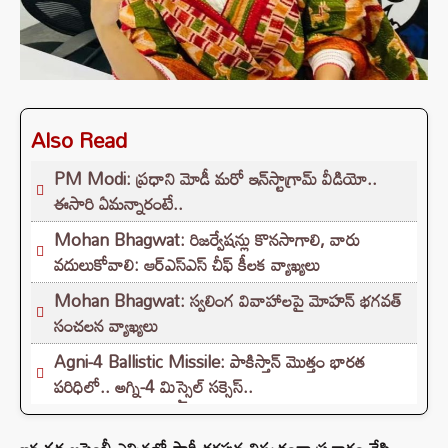
Also Read
PM Modi: ప్రధాని మోడీ మరో ఇన్‌స్టాగ్రామ్ వీడియో..
ఈసారి ఏమన్నారంటే..
Mohan Bhagwat: రిజర్వేషన్లు కొనసాగాలి, వారు
వదులుకోవాలి: ఆర్ఎస్ఎస్ చీఫ్ కీలక వ్యాఖ్యలు
Mohan Bhagwat: స్వలింగ వివాహాలపై మోహన్ భగవత్
సంచలన వ్యాఖ్యలు
Agni-4 Ballistic Missile: పాకిస్తాన్ మొత్తం భారత
పరిధిలో.. అగ్ని-4 మిస్సైల్ సక్సెస్..