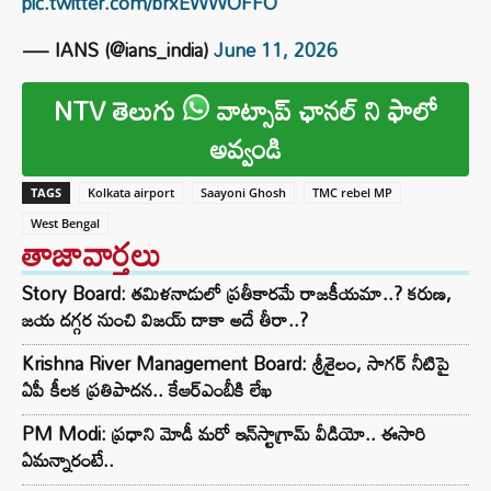
pic.twitter.com/brxEWWOFFO
— IANS (@ians_india)
June 11, 2026
NTV తెలుగు
వాట్సాప్ ఛానల్ ని ఫాలో
అవ్వండి
TAGS
Kolkata airport
Saayoni Ghosh
TMC rebel MP
West Bengal
తాజావార్తలు
Story Board: తమిళనాడులో ప్రతీకారమే రాజకీయమా..? కరుణ,
జయ దగ్గర నుంచి విజయ్ దాకా అదే తీరా..?
Krishna River Management Board: శ్రీశైలం, సాగర్ నీటిపై
ఏపీ కీలక ప్రతిపాదన.. కేఆర్ఎంబీకి లేఖ
PM Modi: ప్రధాని మోడీ మరో ఇన్‌స్టాగ్రామ్ వీడియో.. ఈసారి
ఏమన్నారంటే..