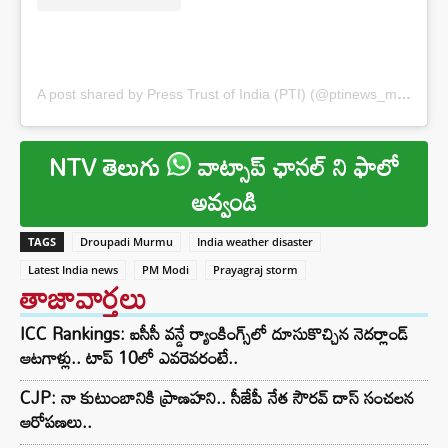
A post shared by Press Trust of India (PTI) (@ptinews_multimedia)
NTV తెలుగు
వాట్సాప్ ఛానల్ ని ఫాలో
అవ్వండి
TAGS
Droupadi Murmu
India weather disaster
Latest India news
PM Modi
Prayagraj storm
తాజావార్తలు
ICC Rankings: ఐసీసీ వన్డే ర్యాంకింగ్స్‌లో దూసుకొచ్చిన నెదర్లాండ్
ఆటగాళ్లు.. టాప్ 10లో ఎవరెవరంటే..
CJP: నా కుటుంబానికి ప్రాణహని.. సీజేపీ నేత సౌరవ్ దాస్ సంచలన
ఆరోపణలు..