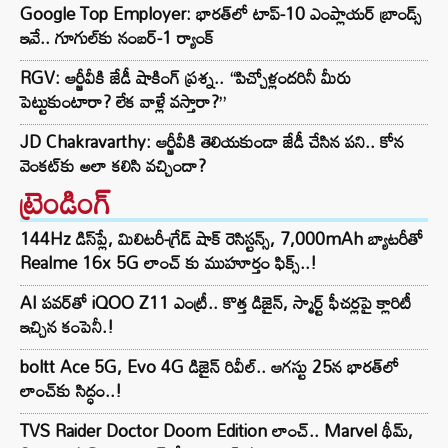
Google Top Employer: భారత్‌లో టాప్-10 ఎంప్లాయర్ బ్రాండ్స్
ఇవే.. గూగుల్‌కు నంబర్-1 ర్యాంక్
RGV: ఆర్జీవీకి జేడీ షాకింగ్ ప్రశ్న.. “పిచ్చోళ్లందరినీ మీరు
పెట్టుకుంటారా? లేక వాళ్లే వస్తారా?”
JD Chakravarthy: ఆర్జీవీకి తెలియకుండా జేడీ చేసిన పని.. కోన
వెంకట్‌కు అలా కలిసి వచ్చిందా?
ట్రెండింగ్‌
144Hz డిస్‌ప్లే, మిలిటరీ-గ్రేడ్ షాక్ రెసిస్టన్స్, 7,000mAh బ్యాటరీతో
Realme 16x 5G లాంచ్ కు ముహూర్తం ఫిక్స్..!
AI పవర్‌తో iQOO Z11 ఎంట్రీ.. కొత్త డిజైన్, స్మార్ట్ ఫీచర్లపై క్లారిటీ
ఇచ్చిన కంపెనీ.!
boltt Ace 5G, Evo 4G డిజైన్ రివీల్.. ఆగస్టు 25న భారత్‌లో
లాంచ్‌కు సిద్ధం..!
TVS Raider Doctor Doom Edition లాంచ్.. Marvel థీమ్,