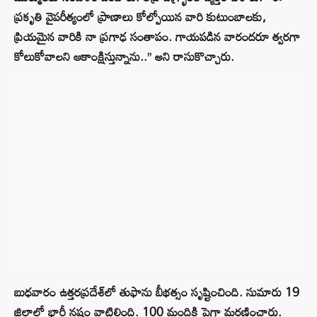
ప్రకృతి వైపరీత్యంలో ప్రాణాలు కోల్పోయిన వారి కుటుంబాలకు,
ప్రియమైన వారికి నా ప్రగాఢ సంతాపం. గాయపడిన వారందరూ త్వరగా
కోలుకోవాలని ఆకాంక్షిస్తున్నాను..’’ అని రాసుకొచ్చారు.
బుధవారం ఉత్తరప్రదేశ్‌లో తుఫాను బీభత్సం సృష్టించింది. సుమారు 19
జిల్లాల్లో భారీ నష్టం వాటిల్లింది. 100 మందికి పైగా మరణించారు.