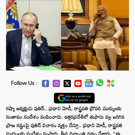
Follow Us :
Add as a preferred
source on google
రష్యా అధ్యక్షుడు పుతిన్.. ప్రధాని మోడీ, రాష్ట్రపతి ద్రౌపది ముర్ములకు
సంతాపం సందేశం పంపించారు. ఉత్తరప్రదేశ్‌లో తుఫాను వల్ల జరిగిన
ప్రాణ నష్టంపై పుతిన్ విచారం వ్యక్తం చేస్తూ.. ప్రధాని మోడీ, రాష్ట్రపతి
ముర్ములకు సందేశం పంపారు. తీవ్ర దిగ్భ్రాంతి వ్యక్తం చేశారు. ‘‘ఈ