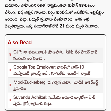
బుధవారం ఊహించని రీతిలో రాష్ట్రమంతటా తుఫాన్ కకావికలం
చేసింది. పెద్ద ఎత్తున గాలులు, వర్షం కురవడంతో జనజీవనం అస్తవ్యస్థం
అయింది. చెట్లు, విద్యుత్ స్తంభాలు నేలకూలాయి. అనేక ఇళ్లు
దెబ్బతిన్నాయి. ఒక్క ప్రయాగ్‌రాజ్‌లోనే 21 మంది మృతి చెందారు.
Also Read
CJP: నా కుటుంబానికి ప్రాణహని.. సీజేపీ నేత సౌరవ్ దాస్
సంచలన ఆరోపణలు..
Google Top Employer: భారత్‌లో టాప్-10
ఎంప్లాయర్ బ్రాండ్స్ ఇవే.. గూగుల్‌కు నంబర్-1 ర్యాంక్
Modi-Zuckerberg: దిగొచ్చిన మెటా.. మోడీకి జుకర్‌బర్గ్
క్షమాపణ
Suvendu Adhikari: సువేందు అధికారి టార్గెట్‌గా పాక్
ప్లాన్.. జైషే ఉగ్రవాది కుట్ర..