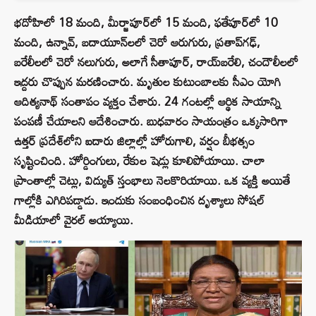
భదోహిలో 18 మంది, మీర్జాపూర్‌లో 15 మంది, ఫతేపూర్‌లో 10
మంది, ఉన్నావ్, బదాయూన్‌లలో చెరో ఆరుగురు, ప్రతాప్‌గఢ్,
బరేలీలలో చెరో నలుగురు, అలాగే సీతాపూర్, రాయ్‌బరేలి, చందౌలీలలో
ఇద్దరు చొప్పున మరణించారు. మృతుల కుటుంబాలకు సీఎం యోగి
ఆదిత్యనాథ్ సంతాపం వ్యక్తం చేశారు. 24 గంటల్లో ఆర్థిక సాయాన్ని
పంపణీ చేయాలని ఆదేశించారు. బుధవారం సాయంత్రం ఒక్కసారిగా
ఉత్తర్ ప్రదేశ్‌లోని ఐదారు జిల్లాల్లో హోరుగాలి, వర్షం బీభత్సం
సృష్టించింది. హోర్డింగులు, రేకుల షెడ్లు కూలిపోయాయి. చాలా
ప్రాంతాల్లో చెట్లు, విద్యుత్ స్తంభాలు నెలకొరియాయి. ఒక వ్యక్తి అయితే
గాల్లోకి ఎగిరిపడ్డాడు. ఇందుకు సంబంధించిన దృశ్యాలు సోషల్
మీడియాలో వైరల్ అయ్యాయి.