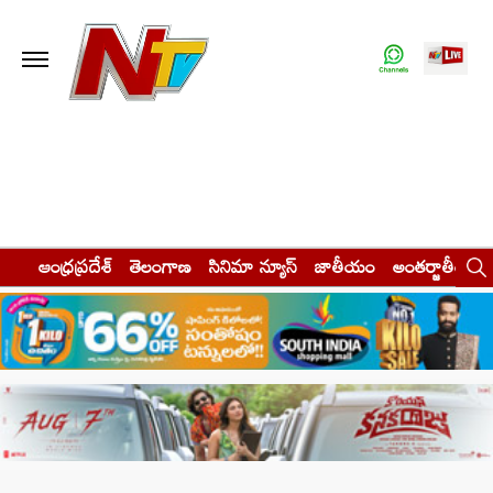
ఆంధ్రప్రదేశ్
తెలంగాణ
సినిమా న్యూస్
జాతీయం
అంతర్జాతీయం