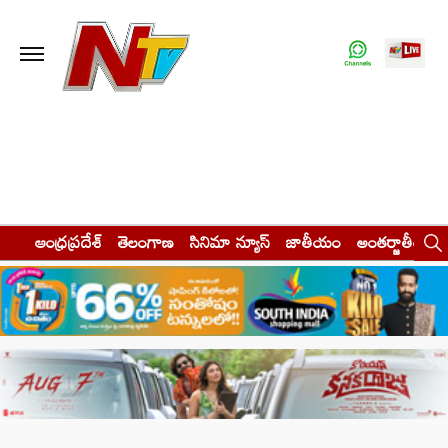
ఆంధ్రప్రదేశ్
తెలంగాణ
సినిమా న్యూస్
జాతీయం
అంతర్జాతీయం