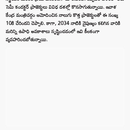
సెమీ కండక్టర్‌ ప్రాజెక్టులు వివిధ దశల్లో కొనసాగుతున్నాయి. ఇవాళ
కేంద్ర మంత్రివర్గం ఆమోదించిన నాలుగు కొత్త ప్రాజెక్టులతో ఈ సంఖ్య
10కి చేరిందని చెప్పాలి. కాగా, 2034 నాటికి నైపుణ్యం కలిగిన వారికి
మరిన్ని ఉపాధి అవకాశాలు సృష్టించడంలో ఇవి కీలకంగా
వ్యవహరించబోతున్నాయి.