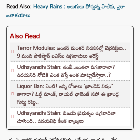
Read Also:
Heavy Rains : అలుగులు పోస్తున్న పాలేరు, వైరా
జలాశయాలు
Also Read
Terror Modules: జంతర్ మంతర్ నిరసనల్లో టెర్రరిస్ట్‌లు..
9 మంది పాకిస్థాన్ ఐఎస్ఐ ఉగ్రవాదులు అరెస్ట్
Udhayanidhi Stalin: తంబీ..ఇంతలా దిగజారాలా?
ఉదయనిధి నోటికి ఎంత వస్తే అంత మాట్లాడేస్తాడా..?
Liquor Ban: ఏంటి! ఇన్ని రోజులు "బ్రాండెడ్ విషం"
తాగారా? ఓల్డ్ మాంక్, రాయల్ ఛాలెంజ్‌ సహా ఈ బ్రాండ్ల
గుట్టు రట్టు..
Udhayanidhi Stalin: విజయ్ ప్రభుత్వం ఉగ్రవాదిలా
చూసింది.. ఉదయనిధి కీలక వ్యాఖ్యలు