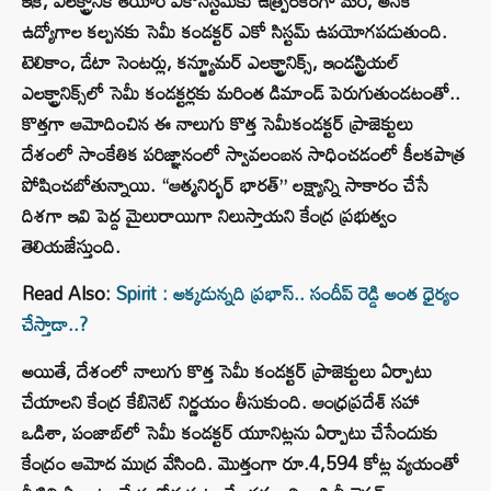
ఇక, ఎలక్ట్రానిక్‌ తయారీ ఎకోసిస్టమ్‌కు ఉత్ప్రేరకంగా మరి, అనేక
ఉద్యోగాల కల్పనకు సెమీ కండక్టర్ ఎకో సిస్టమ్‌ ఉపయోగపడుతుంది.
టెలికాం, డేటా సెంటర్లు, కన్జ్యూమర్‌ ఎలక్ట్రానిక్స్, ఇండస్ట్రియల్
ఎలక్ట్రానిక్స్‌లో సెమీ కండక్టర్లకు మరింత డిమాండ్ పెరుగుతుండటంతో..
కొత్తగా ఆమోదించిన ఈ నాలుగు కొత్త సెమీకండక్టర్ ప్రాజెక్టులు
దేశంలో సాంకేతిక పరిజ్ఞానంలో స్వావలంబన సాధించడంలో కీలకపాత్ర
పోషించబోతున్నాయి. “ఆత్మనిర్భర్ భారత్” లక్ష్యాన్ని సాకారం చేసే
దిశగా ఇవి పెద్ద మైలురాయిగా నిలుస్తాయని కేంద్ర ప్రభుత్వం
తెలియజేస్తుంది.
Read Also:
Spirit : అక్కడున్నది ప్రభాస్.. సందీప్ రెడ్డి అంత ధైర్యం
చేస్తాడా..?
అయితే, దేశంలో నాలుగు కొత్త సెమీ కండక్టర్‌ ప్రాజెక్టులు ఏర్పాటు
చేయాలని కేంద్ర కేబినెట్ నిర్ణయం తీసుకుంది. ఆంధ్రప్రదేశ్ సహా
ఒడిశా, పంజాబ్‌లో సెమీ కండక్టర్‌ యూనిట్లను ఏర్పాటు చేసేందుకు
కేంద్రం ఆమోద ముద్ర వేసింది. మొత్తంగా రూ.4,594 కోట్ల వ్యయంతో