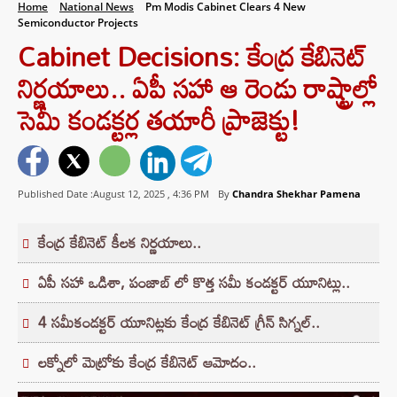
Home
National News
Pm Modis Cabinet Clears 4 New
Semiconductor Projects
Cabinet Decisions: కేంద్ర కేబినెట్
నిర్ణయాలు.. ఏపీ సహా ఆ రెండు రాష్ట్రాల్లో
సెమీ కండక్టర్ల తయారీ ప్రాజెక్టు!
Published Date :August 12, 2025 ,
4:36 PM
By
Chandra Shekhar Pamena
కేంద్ర కేబినెట్ కీలక నిర్ణయాలు..
ఏపీ సహా ఒడిశా, పంజాబ్ లో కొత్త సమీ కండక్టర్ యూనిట్లు..
4 సమీకండక్టర్ యూనిట్లకు కేంద్ర కేబినెట్ గ్రీన్ సిగ్నల్..
లక్నోలో మెట్రోకు కేంద్ర కేబినెట్ ఆమోదం..