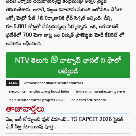
వీటిని ఏర్పాటు చేయబోతున్నట్లు కేంద్రమంత్రి అశ్వినీ వైష్ణవ్‌
తెలియజేశారు. అలాగే, పట్టణ రవాణాను మరింత బలోపేతం చేసేలా
లక్నో మెట్రో ఫేజ్‌ 1బీ నిర్మాణానికి గ్రీన్ సిగ్నల్ ఇచ్చింది. దీన్ని
రూ.5,801 కోట్లతో చేపట్టనున్నట్లు పేర్కొన్నారు. ఇక, అరుణాచల్‌
ప్రదేశ్‌లో 700 మెగా వాట్ల జల విద్యుత్‌ ప్రాజెక్టుకు మోడీ కేబినెట్ లో
ఆమోదం లభించింది.
NTV తెలుగు
వాట్సాప్ ఛానల్ ని ఫాలో
అవ్వండి
TAGS
Atmanirbhar Bharat semiconductors
electronics manufacturing boost India
India chip manufacturing news
India semiconductor projects 2025
India tech self-reliance
తాజావార్తలు
ఏఐ, ఐటీ కోర్సులకు ఫుల్ డిమాండ్.. TG EAPCET 2026 ఫైనల్
ఫేజ్ సీట్ల కేటాయింపు పూర్తి..