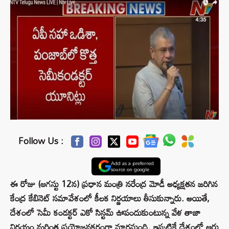
Follow Us :
Add as a preferred
source on google
ఈ రోజు (ఆగస్టు 12న) ప్రధాన మంత్రి నరేంద్ర మోడీ అధ్యక్షతన జరిగిన
కేంద్ర కేబినెట్ సమావేశంలో కీలక నిర్ణయాలు తీసుకున్నారు. అయితే,
దేశంలో సెమీ కండక్టర్ ఎకో సిస్టమ్‌ ఊపందుకుంటున్న వేళ తాజా
నిర్ణయం మరింత ప్రయోజనకరంగా మారనుంది. ఇప్పటికే దేశంలో ఆరు