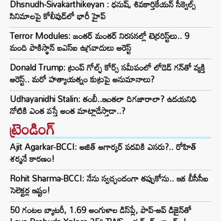
Dhsnudh-Sivakarthikeyan : ధనుష్, శివకార్తికేయన్ సీక్వెల్స్
సినిమాలపై కోలీవుడ్‌లో భారీ హైప్
Terror Modules: జంతర్ మంతర్ నిరసనల్లో టెర్రరిస్ట్‌లు.. 9
మంది పాకిస్థాన్ ఐఎస్ఐ ఉగ్రవాదులు అరెస్ట్
Donald Trump: ట్రంప్ గోల్ఫ్ కోర్స్ సమీపంలో లోడెడ్ గన్‌తో వ్యక్తి
అరెస్ట్.. మరో హత్యాయత్నం కుట్రపై అనుమానాలు?
Udhayanidhi Stalin: తంబీ..ఇంతలా దిగజారాలా? ఉదయనిధి
నోటికి ఎంత వస్తే అంత మాట్లాడేస్తాడా..?
ట్రెండింగ్‌
Ajit Agarkar-BCCI: అజిత్ అగార్కర్ పదవికి ఎసరు?.. రోహిత్
శర్మనే కారణం!
Rohit Sharma-BCCI: నేను స్వచ్ఛందంగా తప్పుకోను.. ఇక బీసీసీఐ
సెలెక్టర్ల ఇష్టం!
50 గంటల బ్యాటరీ, 1.69 అంగుళాల డిస్‌ప్లే, పాప్-అప్ డిజైన్‌తో