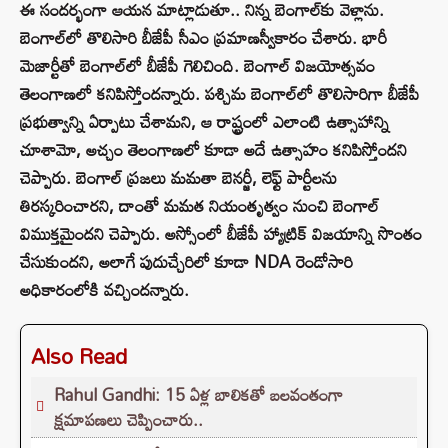
ఈ సందర్భంగా ఆయన మాట్లాడుతూ.. నిన్న బెంగాల్‌కు వెళ్లాను.
బెంగాల్‌లో తొలిసారి బీజేపీ సీఎం ప్రమాణస్వీకారం చేశారు. భారీ
మెజార్టీతో బెంగాల్‌లో బీజేపీ గెలిచింది. బెంగాల్‌ విజయోత్సవం
తెలంగాణలో కనిపిస్తోందన్నారు. పశ్చిమ బెంగాల్‌లో తొలిసారిగా బీజేపీ
ప్రభుత్వాన్ని ఏర్పాటు చేశామని, ఆ రాష్ట్రంలో ఎలాంటి ఉత్సాహాన్ని
చూశామో, అచ్చం తెలంగాణలో కూడా అదే ఉత్సాహం కనిపిస్తోందని
చెప్పారు. బెంగాల్ ప్రజలు మమతా బెనర్జీ, లెఫ్ట్ పార్టీలను
తిరస్కరించారని, దాంతో మమత నియంతృత్వం నుంచి బెంగాల్
విముక్తమైందని చెప్పారు. అస్సోంలో బీజేపీ హ్యాట్రిక్‌ విజయాన్ని సొంతం
చేసుకుందని, అలాగే పుదుచ్చేరిలో కూడా NDA రెండోసారి
అధికారంలోకి వచ్చిందన్నారు.
Also Read
Rahul Gandhi: 15 ఏళ్ల బాలికతో బలవంతంగా
క్షమాపణలు చెప్పించారు..