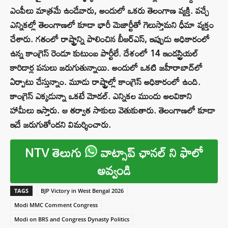
ఎంపీలు మాత్రమే ఉండేవారు, అందులో ఒకరు తెలంగాణ వ్యక్తి. వచ్చే
ఎన్నికల్లో తెలంగాణలో కూడా భారీ మెజార్టీతో గెలుస్తామని ధీమా వ్యక్తం
చేశారు. గతంలో రాష్ట్రాన్ని పాలించిన బీఆర్‌ఎస్‌, ఇప్పుడు అధికారంలో
ఉన్న కాంగ్రెస్‌ రెండూ కుటుంబ పార్టీలే. దేశంలో 14 ఇండస్ట్రియల్‌
కారిడార్ల పనులు జరుగుతున్నాయి. అందులో ఒకటి జహీరాబాద్‌లో
ఏర్పాటు చేస్తున్నాం. మూడు రాష్ట్రాల్లో కాంగ్రెస్‌ అధికారంలో ఉంది.
కాంగ్రెస్‌ ఎక్కడున్నా ఒకటే మోడల్‌. ఎన్నికల ముందు అలవికాని
హామీలు ఇస్తారు. ఆ తర్వాత సాకులు వెతుకుతారు. తెలంగాణలో కూడా
ఇదే జరుగుతోందని విమర్శించారు.
NTV తెలుగు
వాట్సాప్ ఛానల్ ని ఫాలో
అవ్వండి
TAGS
BJP Victory in West Bengal 2026
Modi MMC Comment Congress
Modi on BRS and Congress Dynasty Politics