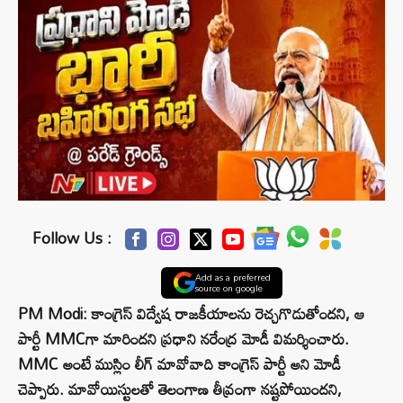
Follow Us :
Add as a preferred
source on google
PM Modi: కాంగ్రెస్‌ విద్వేష రాజకీయాలను రెచ్చగొడుతోందని, ఆ
పార్టీ MMCగా మారిందని ప్రధాని నరేంద్ర మోడీ విమర్శించారు.
MMC అంటే ముస్లిం లీగ్‌ మావోవాది కాంగ్రెస్‌ పార్టీ అని మోడీ
చెప్పారు. మావోయిస్టులతో తెలంగాణ తీవ్రంగా నష్టపోయిందని,