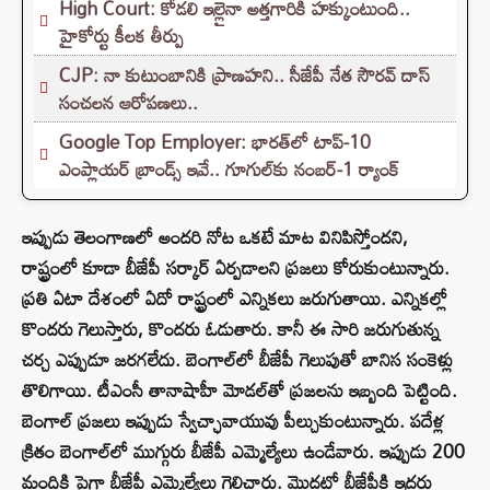
High Court: కోడలి ఇల్లైనా అత్తగారికి హక్కుంటుంది..
హైకోర్టు కీలక తీర్పు
CJP: నా కుటుంబానికి ప్రాణహని.. సీజేపీ నేత సౌరవ్ దాస్
సంచలన ఆరోపణలు..
Google Top Employer: భారత్‌లో టాప్-10
ఎంప్లాయర్ బ్రాండ్స్ ఇవే.. గూగుల్‌కు నంబర్-1 ర్యాంక్
ఇప్పుడు తెలంగాణలో అందరి నోట ఒకటే మాట వినిపిస్తోందని,
రాష్ట్రంలో కూడా బీజేపీ సర్కార్‌ ఏర్పడాలని ప్రజలు కోరుకుంటున్నారు.
ప్రతి ఏటా దేశంలో ఏదో రాష్ట్రంలో ఎన్నికలు జరుగుతాయి. ఎన్నికల్లో
కొందరు గెలుస్తారు, కొందరు ఓడుతారు. కానీ ఈ సారి జరుగుతున్న
చర్చ ఎప్పుడూ జరగలేదు. బెంగాల్‌లో బీజేపీ గెలుపుతో బానిస సంకెళ్లు
తొలిగాయి. టీఎంసీ తానాషాహీ మోడల్‌తో ప్రజలను ఇబ్బంది పెట్టింది.
బెంగాల్‌ ప్రజలు ఇప్పుడు స్వేచ్ఛావాయువు పీల్చుకుంటున్నారు. పదేళ్ల
క్రితం బెంగాల్‌లో ముగ్గురు బీజేపీ ఎమ్మెల్యేలు ఉండేవారు. ఇప్పుడు 200
మందికి పైగా బీజేపీ ఎమ్మెల్యేలు గెలిచారు. మొదట్లో బీజేపీకి ఇద్దరు