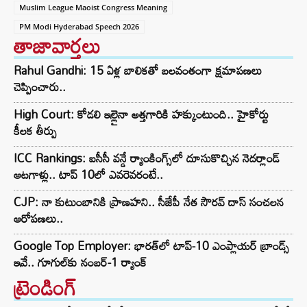
Muslim League Maoist Congress Meaning
PM Modi Hyderabad Speech 2026
తాజావార్తలు
Rahul Gandhi: 15 ఏళ్ల బాలికతో బలవంతంగా క్షమాపణలు
చెప్పించారు..
High Court: కోడలి ఇల్లైనా అత్తగారికి హక్కుంటుంది.. హైకోర్టు
కీలక తీర్పు
ICC Rankings: ఐసీసీ వన్డే ర్యాంకింగ్స్‌లో దూసుకొచ్చిన నెదర్లాండ్
ఆటగాళ్లు.. టాప్ 10లో ఎవరెవరంటే..
CJP: నా కుటుంబానికి ప్రాణహని.. సీజేపీ నేత సౌరవ్ దాస్ సంచలన
ఆరోపణలు..
Google Top Employer: భారత్‌లో టాప్-10 ఎంప్లాయర్ బ్రాండ్స్
ఇవే.. గూగుల్‌కు నంబర్-1 ర్యాంక్
ట్రెండింగ్‌