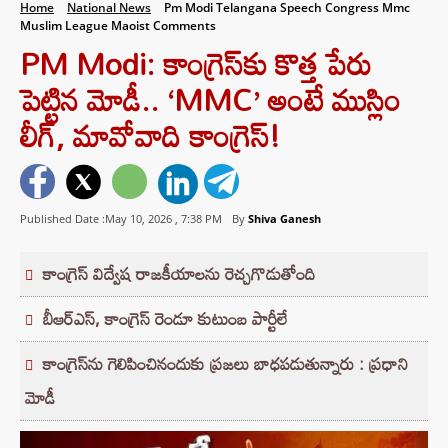
Home
National News
Pm Modi Telangana Speech Congress Mmc
Muslim League Maoist Comments
PM Modi: కాంగ్రెస్‌కు కొత్త పేరు
పెట్టిన మోడీ.. ‘MMC’ అంటే ముస్లిం
లీగ్, మావోవాది కాంగ్రెస్!
Published Date :May 10, 2026 ,
7:38 PM
By
Shiva Ganesh
కాంగ్రెస్‌ విద్వేష రాజకీయాలను రెచ్చగొడుతోంది
బీఆర్‌ఎస్‌, కాంగ్రెస్‌ రెండూ కుటుంబ పార్టీలే
కాంగ్రెస్‌ను గెలిపించినందుకు ప్రజలు బాధపడుతున్నారు : ప్రధాని
మోడీ