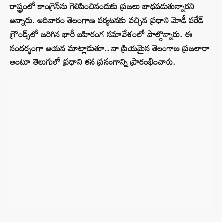
రాష్ట్రంలో కాంగ్రెస్‌ను గెలిపించినందుకు ప్రజలు బాధపడుతున్నారని
అన్నారు. ఆదివారం తెలంగాణ పర్యటనకు వచ్చిన ప్రధాని మోడీ పరేడ్
గ్రౌండ్స్‌లో జరిగిన భారీ బహిరంగ సమావేశంలో పాల్గొన్నారు. ఈ
సందర్భంగా ఆయన మాట్లాడుతూ.. నా ప్రియమైన తెలంగాణ ప్రజలారా
అంటూ తెలుగులో ప్రధాని తన ప్రసంగాన్ని ప్రారంభించారు.