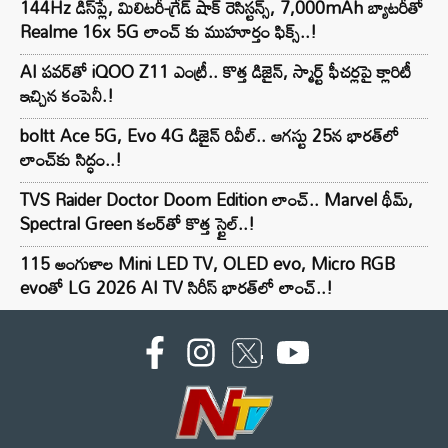
144Hz డిస్‌ప్లే, మిలిటరీ-గ్రేడ్ షాక్ రెసిస్టన్స్, 7,000mAh బ్యాటరీతో
Realme 16x 5G లాంచ్ కు ముహూర్తం ఫిక్స్..!
AI పవర్‌తో iQOO Z11 ఎంట్రీ.. కొత్త డిజైన్, స్మార్ట్ ఫీచర్లపై క్లారిటీ
ఇచ్చిన కంపెనీ.!
boltt Ace 5G, Evo 4G డిజైన్ రివీల్.. ఆగస్టు 25న భారత్‌లో
లాంచ్‌కు సిద్ధం..!
TVS Raider Doctor Doom Edition లాంచ్.. Marvel థీమ్,
Spectral Green కలర్‌తో కొత్త స్టైల్..!
115 అంగుళాల Mini LED TV, OLED evo, Micro RGB
evoతో LG 2026 AI TV సిరీస్ భారత్‌లో లాంచ్..!