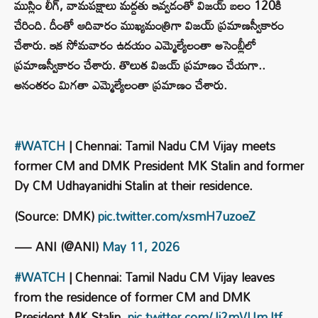
ముస్లిం లీగ్, వామపక్షాలు మద్దతు ఇవ్వడంతో విజయ్ బలం 120కి
చేరింది. దీంతో ఆదివారం ముఖ్యమంత్రిగా విజయ్ ప్రమాణస్వీకారం
చేశారు. ఇక సోమవారం ఉదయం ఎమ్మెల్యేలంతా అసెంబ్లీలో
ప్రమాణస్వీకారం చేశారు. తొలుత విజయ్ ప్రమాణం చేయగా..
అనంతరం మిగతా ఎమ్మెల్యేలంతా ప్రమాణం చేశారు.
#WATCH
| Chennai: Tamil Nadu CM Vijay meets
former CM and DMK President MK Stalin and former
Dy CM Udhayanidhi Stalin at their residence.
(Source: DMK)
pic.twitter.com/xsmH7uzoeZ
— ANI (@ANI)
May 11, 2026
#WATCH
| Chennai: Tamil Nadu CM Vijay leaves
from the residence of former CM and DMK
President MK Stalin.
pic.twitter.com/Ji2mVUmJtf