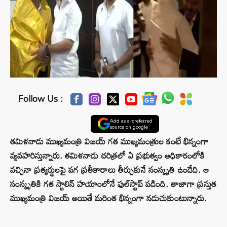
Follow Us :
Add as a preferred
source on google
తమిళనాడు ముఖ్యమంత్రి విజయ్ గత ముఖ్యమంత్రుల కంటే భిన్నంగా
వ్యవహరిస్తున్నారు. తమిళనాడు చరిత్రలో ఏ ప్రభుత్వం అధికారంలోకి
వచ్చినా ప్రత్యర్థులపై పగ ప్రతీకారాలు తీర్చుకునే సంస్కృతి ఉండేది. ఆ
సంస్కృతికి గత స్టాలిన్ హయాంలోనే ఫుల్‌స్టాప్ పడింది. తాజాగా ప్రస్తుత
ముఖ్యమంత్రి విజయ్ అయితే మరింత భిన్నంగా నడుచుకుంటున్నారు.