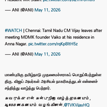
— ANI (@ANI)
May 11, 2026
#WATCH
| Chennai: Tamil Nadu CM Vijay leaves after
meeting MDMK founder Vaiko at his residence in
Anna Nagar.
pic.twitter.com/rqKp8ItH5z
— ANI (@ANI)
May 11, 2026
மாண்புமிகு தமிழ்நாடு முதலமைச்சராகப் பொறுப்பேற்றுள்ள
திரு. விஜய் அவர்கள் அரசியல் நாகரிகத்துடன் என்னைச்
சந்தித்து வாழ்த்து பெற்றார்.
அவருக்கு என் அன்புநிறை வாழ்த்துகளையும்,
ஆலோசனைகளையும் வழங்கினேன்.
@TVKVijayHQ