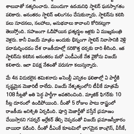
శాలువాతో సత్కరించారు. ముందుగా ఉదయనిధి స్టాలిన్ ఘనస్వాగతం
పలికారు. అనంతరం స్టాలిన్ ఆలింగనం చేసుకున్నారు. స్టాలిన్‌ను కలిసి
పలు సూచనలు, సలహాలు, అనుభవాలు కావాలని కోరినట్లుగా
తెలుస్తోంది. సహజంగా ఓడిపోయిన ప్రత్యర్థుల ఇళ్లకు ఏ ముఖ్యమంత్రి
వెళ్లరు. కానీ విజయ్ మాత్రం అందుకు భిన్నంగా స్టాలిన్ నివాసానికి వెళ్లి
పరామర్శించడం దేశ రాజకీయాల్లో సరికొత్త చర్చకు దారి తీసింది. ఇక
స్టాలిన్‌ను కలిసిన అనంతరం మరో ఎండీఎంకే నేత వైకోను విజయ్
కలిశారు. ఇలా విపక్ష నేతలతో వరుసగా కలుస్తున్నారు.
మే 4న విడుదలైన తమిళనాడు అసెంబ్లీ ఎన్నికల ఫలితాల్లో ఏ పార్టీకి
స్పష్టమైన మెజారిటీ రాలేదు. విజయ్ నేతృత్వంలోని టీవీకే మాత్రమే
108 సీట్లతో అతి పెద్ద పార్టీగా అవతరించింది. మ్యాజిక్ ఫిగర్‌కు 10
సీట్ల దూరంలో ఉండిపోయింది. దీంతో 5 రోజుల పాటు రాష్ట్రంలో
రాజకీయ అనిశ్చితి ఏర్పడింది. పూర్తి మెజార్టీతో వస్తేనే ప్రమాణం
చేయిస్తానని గవర్నర్ అర్లేకర్ తేల్చి చెప్పడంతో విజయ్ ప్రమాణస్వీకారం
వాయిదా పడింది. దీంతో డీఎంకే కూటమిలో భాగమైన కాంగ్రెస్, వీసీకే,