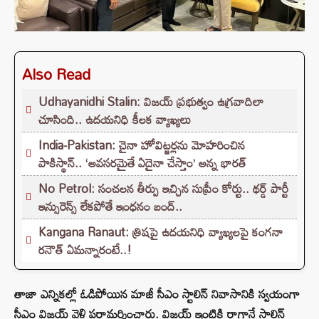
Also Read
Udhayanidhi Stalin: విజయ్ ప్రభుత్వం ఉగ్రవాదిలా
చూసింది.. ఉదయనిధి కీలక వ్యాఖ్యలు
India-Pakistan: చైనా హోవిట్జర్లను మోహరించిన
పాకిస్థాన్.. ‘అవసరమైతే ఏదైనా చేస్తాం’ అన్న భారత్
No Petrol: సంచలన తీర్పు ఇచ్చిన సుప్రీం కోర్టు.. థర్డ్ పార్టీ
ఇన్సురెన్స్ లేకపోతే ఇంధనం బంద్..
Kangana Ranaut: త్రిషపై ఉదయనిధి వ్యాఖ్యలపై కంగనా
రనౌత్ ఏమన్నారంటే..!
తాజా ఎన్నికల్లో ఓడిపోయిన మాజీ సీఎం స్టాలిన్ నివాసానికి స్వయంగా
సీఎం విజయ్ వెళ్లి పరామర్శించారు. విజయ్ ఇంటికి రాగానే స్టాలిన్