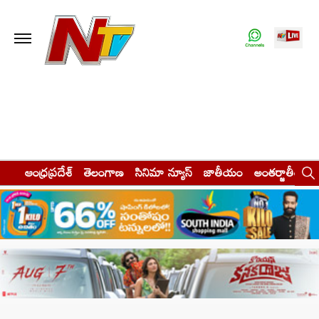
ఆంధ్రప్రదేశ్
తెలంగాణ
సినిమా న్యూస్
జాతీయం
అంతర్జాతీయం