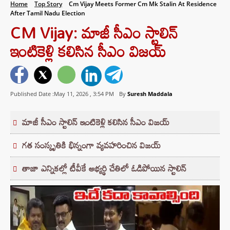
Home
Top Story
Cm Vijay Meets Former Cm Mk Stalin At Residence
After Tamil Nadu Election
CM Vijay: మాజీ సీఎం స్టాలిన్
ఇంటికెళ్లి కలిసిన సీఎం విజయ్
Published Date :May 11, 2026 ,
3:54 PM
By
Suresh Maddala
మాజీ సీఎం స్టాలిన్ ఇంటికెళ్లి కలిసిన సీఎం విజయ్
గత సంస్కృతికి భిన్నంగా వ్యవహరించిన విజయ్
తాజా ఎన్నికల్లో టీవీకే అభ్యర్థి చేతిలో ఓడిపోయిన స్టాలిన్