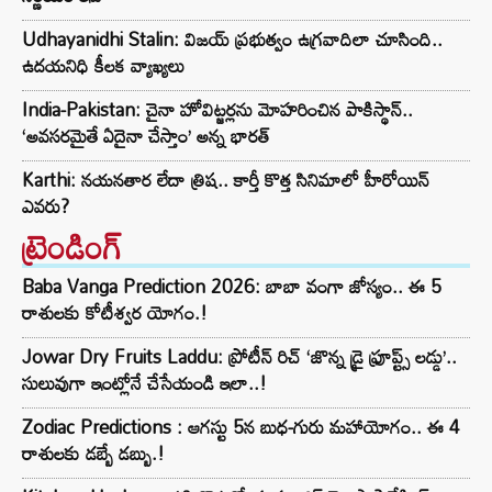
Udhayanidhi Stalin: విజయ్ ప్రభుత్వం ఉగ్రవాదిలా చూసింది..
ఉదయనిధి కీలక వ్యాఖ్యలు
India-Pakistan: చైనా హోవిట్జర్లను మోహరించిన పాకిస్థాన్..
‘అవసరమైతే ఏదైనా చేస్తాం’ అన్న భారత్
Karthi: నయనతార లేదా త్రిష.. కార్తీ కొత్త సినిమాలో హీరోయిన్
ఎవరు?
ట్రెండింగ్‌
Baba Vanga Prediction 2026: బాబా వంగా జోస్యం.. ఈ 5
రాశులకు కోటీశ్వర యోగం.!
Jowar Dry Fruits Laddu: ప్రోటీన్ రిచ్ ‘జొన్న డ్రై ఫ్రూప్ట్స్ లడ్డు’..
సులువుగా ఇంట్లోనే చేసేయండి ఇలా..!
Zodiac Predictions : ఆగస్టు 5న బుధ-గురు మహాయోగం.. ఈ 4
రాశులకు డబ్బే డబ్బు.!