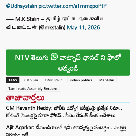
@Udhaystalin
pic.twitter.com/aTmmqpoPtP
— M.K.Stalin – தமிழ்நாட்டை தலைகுனிய
விடமாட்டேன் (@mkstalin)
May 11, 2026
NTV తెలుగు
వాట్సాప్ ఛానల్ ని ఫాలో
అవ్వండి
TAGS
CM Vijay
DMK Stalin
indian politics
MK Stalin
Tamil nadu Assembly Elections
తాజావార్తలు
CM Revanth Reddy: పోలీస్ ఉద్యోగ పరీక్షలపై ప్రత్యేక నిఘా..
కోచింగ్ సెంటర్లపై కూడా ఫోకస్.. సీఎం రేవంత్ కీలక ఆదేశాలు
Ajit Agarkar: టీమిండియాలో షమీ భవిష్యత్తుపై సందిగ్ధం.. సెలెక్టర్ల
నిర్ణయం ఇదే