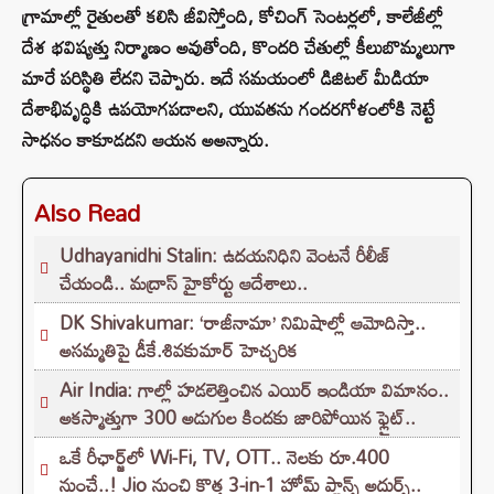
గ్రామాల్లో రైతులతో కలిసి జీవిస్తోంది, కోచింగ్ సెంటర్లలో, కాలేజీల్లో
దేశ భవిష్యత్తు నిర్మాణం అవుతోంది, కొందరి చేతుల్లో కీలుబొమ్మలుగా
మారే పరిస్థితి లేదని చెప్పారు. ఇదే సమయంలో డిజిటల్ మీడియా
దేశాభివృద్ధికి ఉపయోగపడాలని, యువతను గందరగోళంలోకి నెట్టే
సాధనం కాకూడదని ఆయన అఅన్నారు.
Also Read
Udhayanidhi Stalin: ఉదయనిధిని వెంటనే రీలీజ్
చేయండి.. మద్రాస్ హైకోర్టు ఆదేశాలు..
DK Shivakumar: ‘రాజీనామా’ నిమిషాల్లో ఆమోదిస్తా..
అసమ్మతిపై డీకే.శివకుమార్ హెచ్చరిక
Air India: గాల్లో హడలెత్తించిన ఎయిర్ ఇండియా విమానం..
అకస్మాత్తుగా 300 అడుగుల కిందకు జారిపోయిన ఫ్లైట్..
ఒకే రీఛార్జ్‌లో Wi-Fi, TV, OTT.. నెలకు రూ.400
నుంచే..! Jio నుంచి కొత్త 3-in-1 హోమ్ ప్లాన్స్ అదుర్స్..