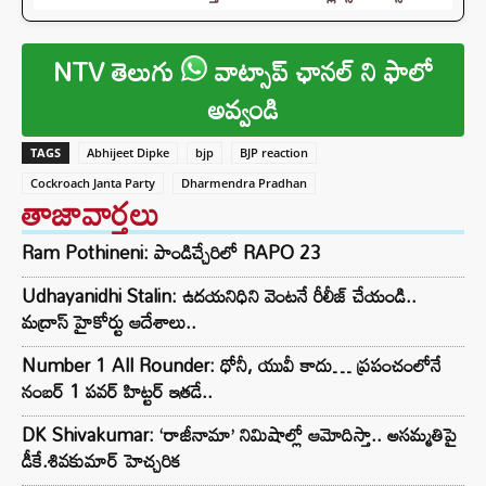
NTV తెలుగు
వాట్సాప్ ఛానల్ ని ఫాలో
అవ్వండి
TAGS
Abhijeet Dipke
bjp
BJP reaction
Cockroach Janta Party
Dharmendra Pradhan
తాజావార్తలు
Ram Pothineni: పాండిచ్చేరిలో RAPO 23
Udhayanidhi Stalin: ఉదయనిధిని వెంటనే రీలీజ్ చేయండి..
మద్రాస్ హైకోర్టు ఆదేశాలు..
Number 1 All Rounder: ధోనీ, యువీ కాదు… ప్రపంచంలోనే
నంబర్ 1 పవర్ హిట్టర్ ఇతడే..
DK Shivakumar: ‘రాజీనామా’ నిమిషాల్లో ఆమోదిస్తా.. అసమ్మతిపై
డీకే.శివకుమార్ హెచ్చరిక