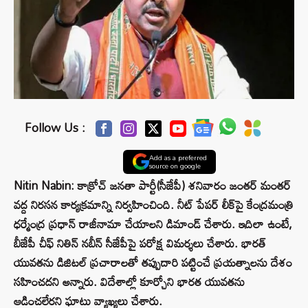
Follow Us :
Add as a preferred
source on google
Nitin Nabin: కాక్రోచ్ జనతా పార్టీ(సీజేపీ) శనివారం జంతర్ మంతర్
వద్ద నిరసన కార్యక్రమాన్ని నిర్వహించింది. నీట్ పేపర్ లీక్‌పై కేంద్రమంత్రి
ధర్మేంద్ర ప్రధాన్ రాజీనామా చేయాలని డిమాండ్ చేశారు. ఇదిలా ఉంటే,
బీజేపీ చీఫ్ నితిన్ నబీన్ సీజేపీపై పరోక్ష విమర్శలు చేశారు. భారత్
యువతను డిజిటల్ ప్రచారాలతో తప్పుదారి పట్టించే ప్రయత్నాలను దేశం
సహించదని అన్నారు. విదేశాల్లో కూర్చోని భారత యువతను
ఆడించలేరని ఘాటు వ్యాఖ్యలు చేశారు.