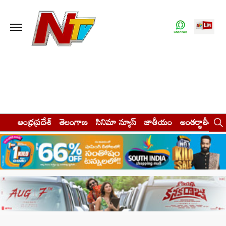
ఆంధ్రప్రదేశ్
తెలంగాణ
సినిమా న్యూస్
జాతీయం
అంతర్జాతీయం