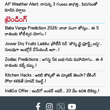
AP Weather Alert: రానున్న 3 గంటలు జాగ్రత్త.. పిడుగులతో
కూడిన వర్షాలు
ట్రెండింగ్‌
Baba Vanga Prediction 2026: బాబా వంగా జోస్యం.. ఈ 5
రాశులకు కోటీశ్వర యోగం.!
Jowar Dry Fruits Laddu: ప్రోటీన్ రిచ్ ‘జొన్న డ్రై ఫ్రూప్ట్స్ లడ్డు’..
సులువుగా ఇంట్లోనే చేసేయండి ఇలా..!
Zodiac Predictions : ఆగస్టు 5న బుధ-గురు మహాయోగం.. ఈ 4
రాశులకు డబ్బే డబ్బు.!
Kitchen Hacks : అరటి తొక్కతో ఈ మ్యాజిక్ తెలుసా? బేకింగ్
సోడా కలిపితే సూపర్ రిజల్ట్.!
IndiGo Offer : ఇండిగో బంపర్ ఆఫర్.. 20 వేల ఉచిత టికెట్లు.!