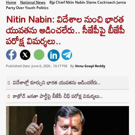
Home
National News
Bjp Chief Nitin Nabin Slams Cockroach Janta
Party Over Youth Politics
Nitin Nabin: విదేశాల నుంచి భారత
యువతను ఆడించలేరు.. సీజేపీపై బీజేపీ
పరోక్ష విమర్శలు..
Published Date :June 6, 2026 ,
10:17 PM
By
Venu Goapl Reddy
విదేశాల్లో కూర్చుని భారత యువతను ఆడించలేరు..
కాక్రోచ్ జనతా పార్టీపై బీజేపీ చీఫ్ పరోక్ష విమర్శలు..