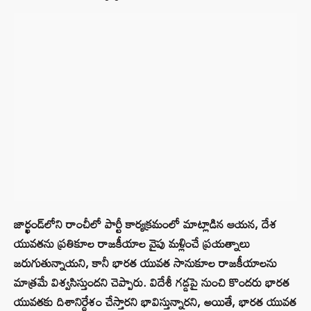
జార్ఖండ్‌లోని రాంచీలో పార్టీ కార్యక్రమంలో మాట్లాడిన ఆయన, దేశ
యువతను ప్రతికూల రాజకీయాల వైపు మళ్లించే ప్రయత్నాలు
జరుగుతున్నాయని, కానీ భారత యువత సానుకూల రాజకీయాలను
మాత్రమే విశ్వసిస్తుందని చెప్పారు. విదేశీ గడ్డపై నుంచి కొందరు భారత
యువతకు దిశానిర్దేశం చేస్తారని భావిస్తున్నారని, అయితే, భారత యువత