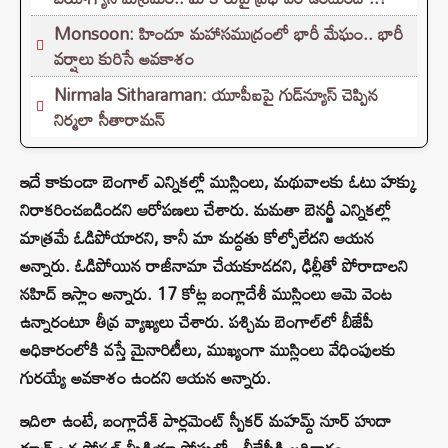
Monsoon: హిందూ మహాసముద్రంలో భారీ మేఘం.. భారీ
వర్షాలు కురిసే అవకాశం
Nirmala Sitharaman: యూపీఐపై గుడ్‌న్యూస్ చెప్పిన
నిర్మలా సీతారామన్
ఇదే కాకుండా బెంగాల్ ఎన్నికల్లో ముస్లింలు, మథువాలకు ఓటు హక్కు
నిరాకరించబడిందని ఆరోపణలు చేశారు. మమతా బెనర్జీ ఎన్నికల్లో
మాత్రమే ఓడిపోయారని, కానీ మా మద్దతు కోల్పోలేదని ఆయన
అన్నారు. ఓడిపోయిన రాజీనామా చేయకూడదని, ఢిల్లీతో పోరాడాలని
నహిద్ ఇస్లాం అన్నారు. 17 కోట్ల బంగ్లాదేశీ ముస్లింలు ఆమె వెంట
ఉన్నారంటూ తీవ్ర వ్యాఖ్యలు చేశారు. పశ్చిమ బెంగాల్‌లో బీజేపీ
అధికారంలోకి వస్తే మైనారిటీలు, ముఖ్యంగా ముస్లింలు వేధింపులకు
గురయ్యే అవకాశం ఉందని ఆయన అన్నారు.
ఇదిలా ఉంటే, బంగ్లాదేశ్ పార్లమెంట్ స్పీకర్ మహమ్ద్ నూర్ హుదా