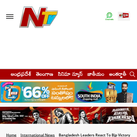
ఆంధ్రప్రదేశ్
తెలంగాణ
సినిమా న్యూస్
జాతీయం
అంతర్జాతీయం
Home
International News
Bangladesh Leaders React To Bjp Victory