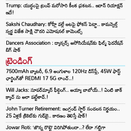
Trump: యుద్ధంపై ట్రంప్ మరోసారి కీలక ప్రకటన.. ఇరాన్‌ రియాక్షన్
ఇదే!
Sakshi Chaudhary: కోహ్లీ వల్లే ఆటపై ఫోకస్‌ పెట్టా.. కామన్వెల్త్
స్వర్ణ విజేత సాక్షి చౌదరి ఎమోషనల్ కామెంట్స్
Dancers Association : డ్యాన్సర్స్ అసోసియేషన్‌కు ఫిల్మ్ ఫెడరేషన్
బిగ్ షాక్
ట్రెండింగ్‌
7500mAh బ్యాటరీ, 6.9 అంగుళాల 120Hz డిస్‌ప్లే, 45W ఫాస్ట్
ఛార్జింగ్‌తో REDMI 17 5G లాంచ్..!
Will Jacks: సూపర్‌మ్యాన్ ఫీల్డింగ్.. అయ్యా బాబోయ్..! ఏంటి జాక్
క్యాచ్ ను అలా పట్టేశావ్.!
John Turner Retirement: ఇంగ్లండ్ స్టార్ సంచలన నిర్ణయం..
25 ఏళ్లకే క్రికెట్‌కు గుడ్‌బై.. కారణం తెలిస్తే షాక్!
Jowar Roti: ‘జొన్న రొట్టె’ విరిగిపోతుందా..? లేదా గట్టిగా