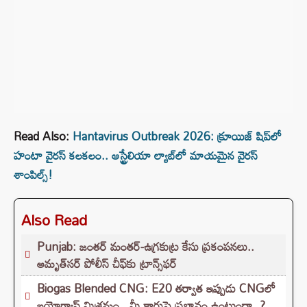
Read Also:
Hantavirus Outbreak 2026: క్రూయిజ్ షిప్‌లో
హంటా వైరస్ కలకలం.. ఆస్ట్రేలియా ల్యాబ్‌లో మాయమైన వైరస్
శాంపిల్స్!
Also Read
Punjab: జంతర్ మంతర్-ఉగ్రకుట్ర కేసు ప్రకంపనలు..
అమృత్‌సర్ పోలీస్ చీఫ్‌కు ట్రాన్స్‌ఫర్
Biogas Blended CNG: E20 తర్వాత ఇప్పుడు CNGలో
బయోగ్యాస్ మిశ్రమం.. మీ కారుపై ప్రభావం ఉంటుందా..?