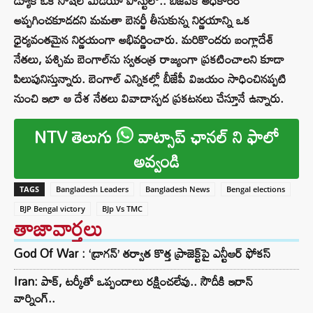
డ్యూక్ ఒక సోషల్ మీడియా పోస్టులో.. బీజేపీకి అధికారం
అప్పగించకూడదని మమతా బెనర్జీ తీసుకున్న నిర్ణయాన్ని ఒక
ధైర్యవంతమైన నిర్ణయంగా అభివర్ణించారు. మరికొందరు బంగ్లాదేశ్
నేతలు, పశ్చిమ బెంగాల్‌ను స్వతంత్ర రాజ్యంగా ప్రకటించాలని కూడా
పిలుపునిస్తున్నారు. బెంగాల్ ఎన్నికల్లో బీజేపీ విజయం సాధించినప్పటి
నుంచి ఇలా ఆ దేశ నేతలు వివాదాస్పద ప్రకటనలు చేస్తూనే ఉన్నారు.
NTV తెలుగు
వాట్సాప్ ఛానల్ ని ఫాలో
అవ్వండి
TAGS
Bangladesh Leaders
Bangladesh News
Bengal elections
BJP Bengal victory
BJp Vs TMC
తాజావార్తలు
God Of War : ‘డ్రాగన్’ తర్వాత కొత్త ప్రాజెక్ట్‌పై ఎన్టీఆర్ ఫోకస్
Iran: పాక్, టర్కీతో ఒప్పందాలు రక్షించలేవు.. సౌదీకి ఇరాన్
వార్నింగ్..