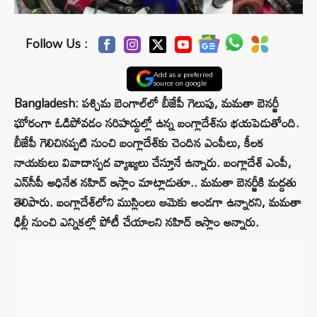
Follow Us :
Add as a preferred
source on google
Bangladesh: పశ్చిమ బెంగాల్‌లో బీజేపీ గెలుపు, మమతా బెనర్జీ
ఘోరంగా ఓడిపోవడం సరిహద్దుల్లో ఉన్న బంగ్లాదేశ్‌ను భయపెడుతోంది.
బీజేపీ గెలిచినప్పటి నుంచి బంగ్లాదేశ్‌కు చెందిన ఎంపీలు, కీలక
నాయకులు వివాదాస్పద వ్యాఖ్యలు చేస్తూనే ఉన్నారు. బంగ్లాదేశ్ ఎంపీ,
ఎన్‌సీపీ అధినేత నహిద్ ఇస్లాం మాట్లాడుతూ.. మమతా బెనర్జీకి మద్దతు
తెలిపారు. బంగ్లాదేశ్‌లోని ముస్లింలు ఆమెకు అండగా ఉన్నారని, మమతా
ఢిల్లీ నుంచి ఎన్నికల్లో పోటీ చేయాలని నహిద్ ఇస్లాం అన్నారు.