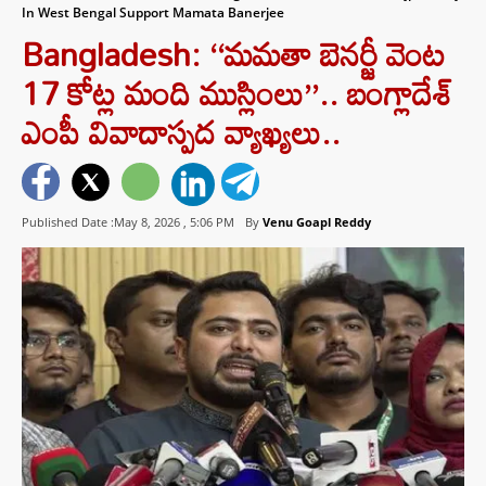
In West Bengal Support Mamata Banerjee
Bangladesh: ‘‘మమతా బెనర్జీ వెంట
17 కోట్ల మంది ముస్లింలు’’.. బంగ్లాదేశ్
ఎంపీ వివాదాస్పద వ్యాఖ్యలు..
Published Date :May 8, 2026 ,
5:06 PM
By
Venu Goapl Reddy