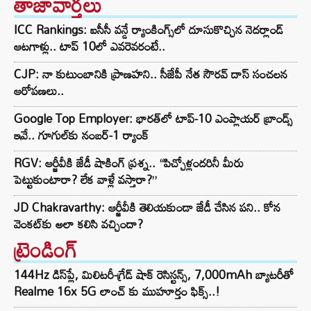
తాజావార్తలు
ICC Rankings: ఐసీసీ వన్డే ర్యాంకింగ్స్‌లో దూసుకొచ్చిన నెదర్లాండ్
ఆటగాళ్లు.. టాప్ 10లో ఎవరెవరంటే..
CJP: నా కుటుంబానికి ప్రాణహని.. సీజేపీ నేత సౌరవ్ దాస్ సంచలన
ఆరోపణలు..
Google Top Employer: భారత్‌లో టాప్-10 ఎంప్లాయర్ బ్రాండ్స్
ఇవే.. గూగుల్‌కు నంబర్-1 ర్యాంక్
RGV: ఆర్జీవీకి జేడీ షాకింగ్ ప్రశ్న.. “పిచ్చోళ్లందరినీ మీరు
పెట్టుకుంటారా? లేక వాళ్లే వస్తారా?”
JD Chakravarthy: ఆర్జీవీకి తెలియకుండా జేడీ చేసిన పని.. కోన
వెంకట్‌కు అలా కలిసి వచ్చిందా?
ట్రెండింగ్‌
144Hz డిస్‌ప్లే, మిలిటరీ-గ్రేడ్ షాక్ రెసిస్టన్స్, 7,000mAh బ్యాటరీతో
Realme 16x 5G లాంచ్ కు ముహూర్తం ఫిక్స్..!