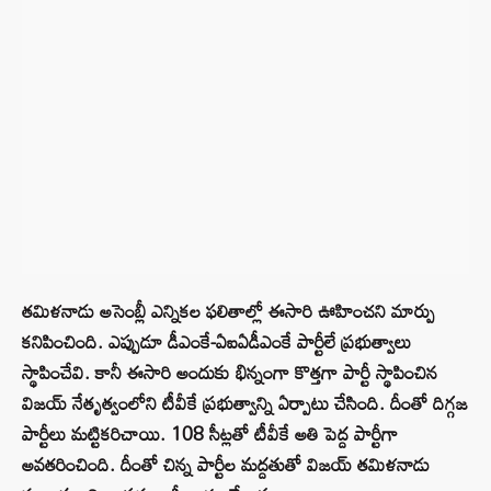
తమిళనాడు అసెంబ్లీ ఎన్నికల ఫలితాల్లో ఈసారి ఊహించని మార్పు
కనిపించింది. ఎప్పుడూ డీఎంకే-ఏఐఏడీఎంకే పార్టీలే ప్రభుత్వాలు
స్థాపించేవి. కానీ ఈసారి అందుకు భిన్నంగా కొత్తగా పార్టీ స్థాపించిన
విజయ్ నేతృత్వంలోని టీవీకే ప్రభుత్వాన్ని ఏర్పాటు చేసింది. దీంతో దిగ్గజ
పార్టీలు మట్టికరిచాయి. 108 సీట్లతో టీవీకే అతి పెద్ద పార్టీగా
అవతరించింది. దీంతో చిన్న పార్టీల మద్దతుతో విజయ్ తమిళనాడు