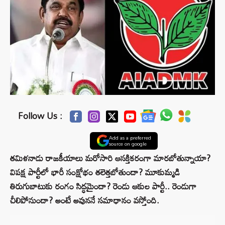
Follow Us :
Add as a preferred
source on google
తమిళనాడు రాజకీయాలు మరోసారి ఆసక్తికరంగా మారబోతున్నాయా?
విపక్ష పార్టీలో భారీ సంక్షోభం తలెత్తబోతుందా? మూకుమ్మడి
తిరుగుబాటుకు రంగం సిద్ధమైందా? రెండు ఆకుల పార్టీ.. రెండుగా
చీలిపోనుందా? అంటే అవుననే సమాధానం వస్తోంది.