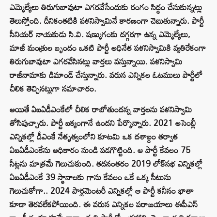
ఎమ్మెల్యేలు తిరుగుబావుటా ఎగరవేసేందుకు రంగం సిద్ధం చేసుకున్నట్లు
తెలుస్తోంది. దీనికంతటికి పళనిస్వామినే కారణంగా చెబుతున్నారు. పార్టీ
సీనియర్ నాయకుడు సి.వి. షణ్ముగంకు దగ్గరగా ఉన్న ఎమ్మెల్యేలు,
మాజీ మంత్రుల బృందం ఒకటి పార్టీ అధినేత పళనిస్వామికి వ్యతిరేకంగా
తిరుగుబావుటా ఎగరవేసినట్లు వార్తలు వస్తున్నాయి. పళనిస్వామి
రాజీనామాకు డిమాండ్ చేస్తున్నారు. వరుస ఎన్నికల ఓటములు పార్టీలో
చీలిక తెచ్చినట్లుగా సమాచారం.
అయితే ఏఐఏడీఎంకేలో చీలిక రాబోతుందన్న వార్తలను పళనిస్వామి
తోసిపుచ్చారు. పార్టీ ఐక్యంగానే ఉందని పేర్కొన్నారు. 2021 అసెంబ్లీ
ఎన్నికల్లో డీఎంకే నేతృత్వంలోని కూటమి ఒక దశాబ్దం తర్వాత
ఏఐఏడీఎంకేను అధికారం నుండి పడగొట్టింది. ఆ పార్టీ కేవలం 75
సీట్లను మాత్రమే గెలుచుకుంది. తదనంతరం 2019 లోక్‌సభ ఎన్నికల్లో
ఏఐఏడీఎంకే 39 స్థానాలకు గాను కేవలం ఒకే ఒక్క సీటును
గెలుచుకోగా.. 2024 పార్లమెంటరీ ఎన్నికల్లో ఆ పార్టీ కనీసం ఖాతా
కూడా తెరవలేకపోయింది. ఈ వరుస ఎన్నికల పరాజయాలు ఈపీఎస్