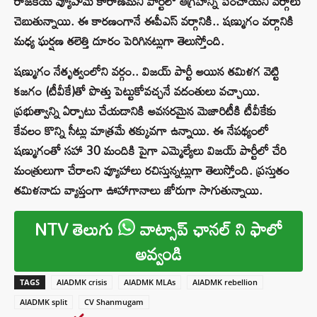
రాజకీయ వ్యూహమే కారాణమని పార్టీలో ఆగ్రహాన్ని పెంచాయని వర్గాలు
చెబుతున్నాయి. ఈ కారణంగానే ఈపీఎస్ వర్గానికి.. షణ్ముగం వర్గానికి
మధ్య ఘర్షణ తలెత్తి దూరం పెరిగినట్లుగా తెలుస్తోంది.
షణ్ముగం నేతృత్వంలోని వర్గం.. విజయ్ పార్టీ అయిన తమిళగ వెట్టి
కజగం (టీవీకే)తో పొత్తు పెట్టుకోవచ్చనే వదంతులు వచ్చాయి.
ప్రభుత్వాన్ని ఏర్పాటు చేయడానికి అవసరమైన మెజారిటీకి టీవీకేకు
కేవలం కొన్ని సీట్లు మాత్రమే తక్కువగా ఉన్నాయి. ఈ నేపథ్యంలో
షణ్ముగంతో సహా 30 మందికి పైగా ఎమ్మెల్యేలు విజయ్ పార్టీలో చేరి
మంత్రులుగా చేరాలని వ్యూహాలు రచిస్తున్నట్లుగా తెలుస్తోంది. ప్రస్తుతం
తమిళనాడు వ్యాప్తంగా ఊహాగానాలు జోరుగా సాగుతున్నాయి.
NTV తెలుగు
వాట్సాప్ ఛానల్ ని ఫాలో
అవ్వండి
TAGS
AIADMK crisis
AIADMK MLAs
AIADMK rebellion
AIADMK split
CV Shanmugam