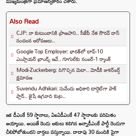
ముఖ్యమంత్రిగా ప్రమాణస్వీకారం చేశారు.
Also Read
CJP: నా కుటుంబానికి ప్రాణహని.. సీజేపీ నేత సౌరవ్ దాస్
సంచలన ఆరోపణలు..
Google Top Employer: భారత్‌లో టాప్-10
ఎంప్లాయర్ బ్రాండ్స్ ఇవే.. గూగుల్‌కు నంబర్-1 ర్యాంక్
Modi-Zuckerberg: దిగొచ్చిన మెటా.. మోడీకి జుకర్‌బర్గ్
క్షమాపణ
Suvendu Adhikari: సువేందు అధికారి టార్గెట్‌గా పాక్
ప్లాన్.. జైషే ఉగ్రవాది కుట్ర..
ఇక డీఎంకే 59 స్థానాలు, ఏఐఏడీఎంకే 47 స్థానాలకు పరిమితం
అయ్యాయి. అయితే రెండు ఆకులు కలిగిన అన్నాడీఎంకే పార్టీ రెండుగా
చీలిపోబోతుందని వార్తలు వస్తున్నాయి. దాదాపు 30 మందికి పైగా