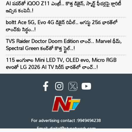
AI పవర్‌తో iQOO Z11 ఎంట్రీ.. కొత్త డిజైన్, స్మార్ట్ ఫీచర్లపై క్లారిటీ
ఇచ్చిన కంపెనీ.!
boltt Ace 5G, Evo 4G డిజైన్ రివీల్.. ఆగస్టు 25న భారత్‌లో
లాంచ్‌కు సిద్ధం..!
TVS Raider Doctor Doom Edition లాంచ్.. Marvel థీమ్,
Spectral Green కలర్‌తో కొత్త స్టైల్..!
115 అంగుళాల Mini LED TV, OLED evo, Micro RGB
evoతో LG 2026 AI TV సిరీస్ భారత్‌లో లాంచ్..!
For advertising contact :9949494238
Email: digital@ntvnetwork.com