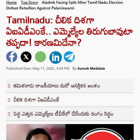
Home
Top Story
Aiadmk Facing Split After Tamil Nadu Election
Defeat Rebellion Against Palaniswami
Tamilnadu: చీలిక దిశగా
ఏఐఏడీఎంకే.. ఎమ్మెల్యేల తిరుగుబావుటా
తప్పదా! కారణమిదేనా?
Published Date :May 11, 2026 ,
6:43 PM
By
Suresh Maddala
తమిళనాడు రాజకీయాలు మరో ఆసక్తికర అంశం
చీలిక దిశగా ఏఐఏడీఎంకే
పెద్ద ఎత్తున ఎమ్మెల్యేలు టీవీకేలో చేరేందుకు రంగం సిద్ధం