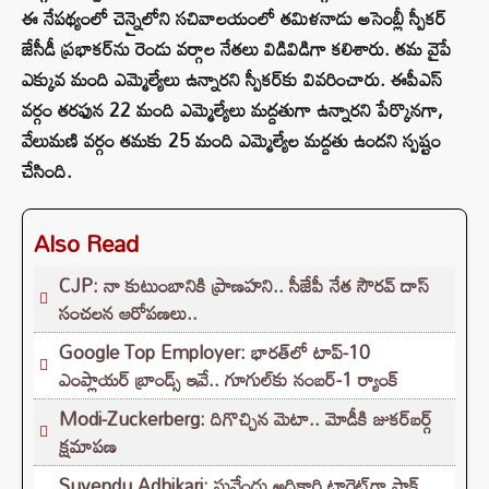
ఈ నేపథ్యంలో చెన్నైలోని సచివాలయంలో తమిళనాడు అసెంబ్లీ స్పీకర్
జేసీడీ ప్రభాకర్‌ను రెండు వర్గాల నేతలు విడివిడిగా కలిశారు. తమ వైపే
ఎక్కువ మంది ఎమ్మెల్యేలు ఉన్నారని స్పీకర్‌కు వివరించారు. ఈపీఎస్
వర్గం తరఫున 22 మంది ఎమ్మెల్యేలు మద్దతుగా ఉన్నారని పేర్కొనగా,
వేలుమణి వర్గం తమకు 25 మంది ఎమ్మెల్యేల మద్దతు ఉందని స్పష్టం
చేసింది.
Also Read
CJP: నా కుటుంబానికి ప్రాణహని.. సీజేపీ నేత సౌరవ్ దాస్
సంచలన ఆరోపణలు..
Google Top Employer: భారత్‌లో టాప్-10
ఎంప్లాయర్ బ్రాండ్స్ ఇవే.. గూగుల్‌కు నంబర్-1 ర్యాంక్
Modi-Zuckerberg: దిగొచ్చిన మెటా.. మోడీకి జుకర్‌బర్గ్
క్షమాపణ
Suvendu Adhikari: సువేందు అధికారి టార్గెట్‌గా పాక్