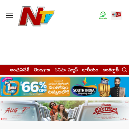
ఆంధ్రప్రదేశ్
తెలంగాణ
సినిమా న్యూస్
జాతీయం
అంతర్జాతీయం