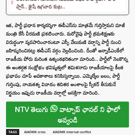
ప్లాన్.. జైషే ఉగ్రవాది కుట్ర..
ఇక, పార్టీ ప్రధాన కార్యదర్శిగా ఈపీఎస్‌ను మాత్రమే గుర్తిస్తామని మాజీ
మంత్రి కేసీ వీరమణి ప్రకటించారు. మరోవైపు పార్టీ క్రమశిక్షణకు
విరుద్ధంగా వ్యవహరించారంటూ ఎస్పీ వేలుమణి వర్గాన్ని పార్టీ నుంచి
బహిష్కరించినట్లు ఈపీఎస్ వర్గం వెల్లడించింది. దీంతో అన్నాడీఎంకేలో
రాజకీయ పోరు మరింత ఉత్కంఠభరితంగా మారింది.. పార్టీలో నెలకొన్న
ఈ అంతర్గత సంక్షోభం భవిష్యత్తులో తమిళనాడు రాజకీయాలపై కీలక
ప్రభావం చూపే అవకాశాలు కనిపిస్తున్నాయి. ఎమ్మెల్యేల బలం, పార్టీ
గుర్తింపు, నాయకత్వ వివాదం తదితర అంశాలపై స్పీకర్ తీసుకునే
నిర్ణయం ఇప్పుడు రాజకీయ వర్గాల్లో ఆసక్తిగా మారింది.
NTV తెలుగు
వాట్సాప్ ఛానల్ ని ఫాలో
అవ్వండి
TAGS
AIADMK crisis
AIADMK internal conflict