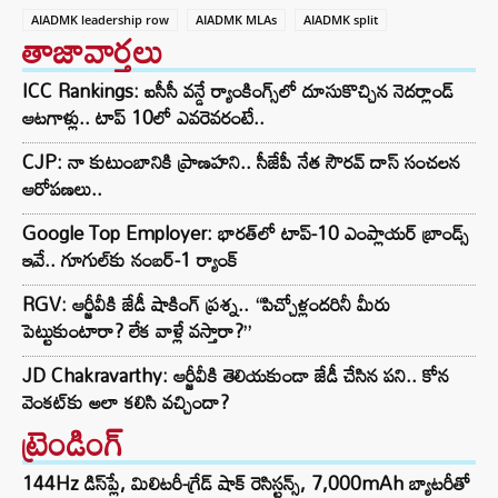
AIADMK leadership row
AIADMK MLAs
AIADMK split
తాజావార్తలు
ICC Rankings: ఐసీసీ వన్డే ర్యాంకింగ్స్‌లో దూసుకొచ్చిన నెదర్లాండ్
ఆటగాళ్లు.. టాప్ 10లో ఎవరెవరంటే..
CJP: నా కుటుంబానికి ప్రాణహని.. సీజేపీ నేత సౌరవ్ దాస్ సంచలన
ఆరోపణలు..
Google Top Employer: భారత్‌లో టాప్-10 ఎంప్లాయర్ బ్రాండ్స్
ఇవే.. గూగుల్‌కు నంబర్-1 ర్యాంక్
RGV: ఆర్జీవీకి జేడీ షాకింగ్ ప్రశ్న.. “పిచ్చోళ్లందరినీ మీరు
పెట్టుకుంటారా? లేక వాళ్లే వస్తారా?”
JD Chakravarthy: ఆర్జీవీకి తెలియకుండా జేడీ చేసిన పని.. కోన
వెంకట్‌కు అలా కలిసి వచ్చిందా?
ట్రెండింగ్‌
144Hz డిస్‌ప్లే, మిలిటరీ-గ్రేడ్ షాక్ రెసిస్టన్స్, 7,000mAh బ్యాటరీతో