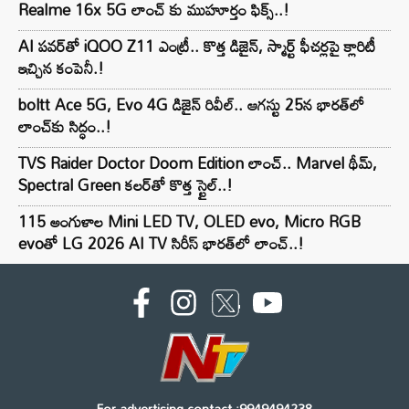
Realme 16x 5G లాంచ్ కు ముహూర్తం ఫిక్స్..!
AI పవర్‌తో iQOO Z11 ఎంట్రీ.. కొత్త డిజైన్, స్మార్ట్ ఫీచర్లపై క్లారిటీ
ఇచ్చిన కంపెనీ.!
boltt Ace 5G, Evo 4G డిజైన్ రివీల్.. ఆగస్టు 25న భారత్‌లో
లాంచ్‌కు సిద్ధం..!
TVS Raider Doctor Doom Edition లాంచ్.. Marvel థీమ్,
Spectral Green కలర్‌తో కొత్త స్టైల్..!
115 అంగుళాల Mini LED TV, OLED evo, Micro RGB
evoతో LG 2026 AI TV సిరీస్ భారత్‌లో లాంచ్..!
For advertising contact :9949494238