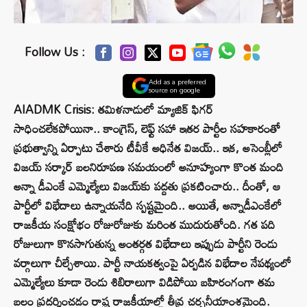
Follow Us :
Add as a preferred
source on google
AIADMK Crisis: తమిళనాడులో మ్యాజిక్‌ ఫిగర్‌
సాధించలేకపోయినా.. కాంగ్రెస్‌, లెఫ్ట్‌ సహా ఇతర పార్టీల సహకారంతో
ప్రభుత్వాన్ని ఏర్పాటు చేశారు టీవీకే అధినేత విజయ్‌.. ఇక, అసెంబ్లీలో
విజయ్‌ సర్కార్‌ బలనిరూపణ సమయంలో అనూహ్యంగా కొంత మంది
అన్నా డీఎంకే ఎమ్మెల్యేలు విజయ్‌కు పద్దతు ప్రకటించారు.. దీంతో, ఆ
పార్టీలో విభేదాలు ఉన్నాయనేది స్పష్టమైంది.. అయితే, అన్నాడీఎంకేలో
రాజకీయ సంక్షోభం రోజురోజుకు మరింత ముదురుతోంది. గత పది
రోజులుగా కొనసాగుతున్న అంతర్గత విభేదాలు ఇప్పుడు పార్టీని రెండు
వర్గాలుగా చీల్చేశాయి. పార్టీ నాయకత్వంపై ఏర్పడిన విభేదాల నేపథ్యంలో
ఎమ్మెల్యేలు కూడా రెండు శిబిరాలుగా విడిపోయి బహిరంగంగా తమ
బలం ప్రదర్శించడం రాష్ట్ర రాజకీయాల్లో తీవ్ర చర్చనీయాంశమైంది.