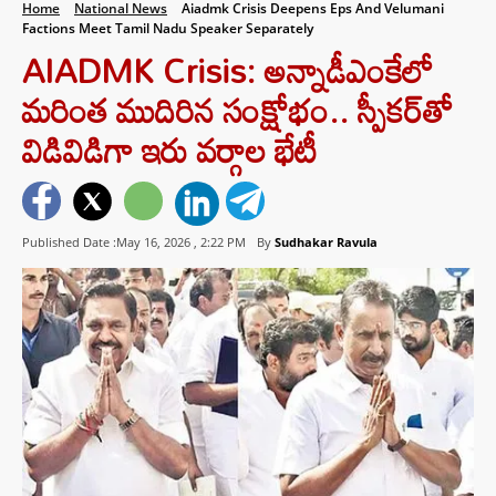
Home
National News
Aiadmk Crisis Deepens Eps And Velumani
Factions Meet Tamil Nadu Speaker Separately
AIADMK Crisis: అన్నాడీఎంకేలో
మరింత ముదిరిన సంక్షోభం.. ​స్పీకర్‌తో
విడివిడిగా ఇరు వర్గాల భేటీ
Published Date :May 16, 2026 ,
2:22 PM
By
Sudhakar Ravula