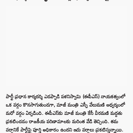
పార్టీ ప్రధాన కార్యదర్శి ఎడప్పాడి పళనిస్వామి (ఈపీఎస్) నాయకత్వంలో
ఒక వర్గం కొనసాగుతుండగా, మాజీ మంత్రి ఎస్పీ వేలుమణి ఆధ్వర్యంలో
మరో వర్గం ఏర్పడింది. ఈపీఎస్‌కు మాజీ మంత్రి కేసీ వీరమణి మద్దతు
ప్రకటించడం రాజకీయ పరిణామాలకు మరింత వేడి తెచ్చింది. తమ
వర్గానికే పార్టీపై పూర్తి అధికారం ఉందని ఇరు వర్గాలు ప్రకటిస్తున్నాయి.