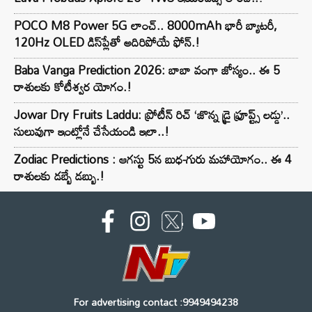
POCO M8 Power 5G లాంచ్.. 8000mAh భారీ బ్యాటరీ,
120Hz OLED డిస్‌ప్లేతో అదిరిపోయే ఫోన్.!
Baba Vanga Prediction 2026: బాబా వంగా జోస్యం.. ఈ 5
రాశులకు కోటీశ్వర యోగం.!
Jowar Dry Fruits Laddu: ప్రోటీన్ రిచ్ ‘జొన్న డ్రై ఫ్రూప్ట్స్ లడ్డు’..
సులువుగా ఇంట్లోనే చేసేయండి ఇలా..!
Zodiac Predictions : ఆగస్టు 5న బుధ-గురు మహాయోగం.. ఈ 4
రాశులకు డబ్బే డబ్బు.!
For advertising contact :9949494238