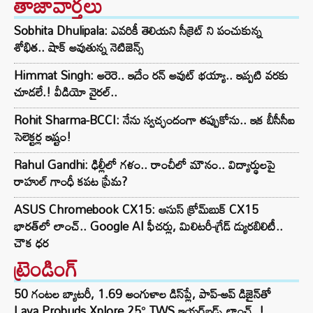
తాజావార్తలు
Sobhita Dhulipala: ఎవరికీ తెలియని సీక్రెట్ ని పంచుకున్న
శోభిత.. షాక్ అవుతున్న నెటిజెన్స్
Himmat Singh: అరెరె.. ఇదేం రన్ అవుట్ భయ్యా.. ఇప్పటి వరకు
చూడలే.! వీడియో వైరల్..
Rohit Sharma-BCCI: నేను స్వచ్ఛందంగా తప్పుకోను.. ఇక బీసీసీఐ
సెలెక్టర్ల ఇష్టం!
Rahul Gandhi: ఢిల్లీలో గళం.. రాంచీలో మౌనం.. విద్యార్థులపై
రాహుల్ గాంధీ కపట ప్రేమ?
ASUS Chromebook CX15: ఆసుస్ క్రోమ్‌బుక్ CX15
భారత్‌లో లాంచ్.. Google AI ఫీచర్లు, మిలిటరీ-గ్రేడ్ డ్యురబిలిటీ..
చౌక ధర
ట్రెండింగ్‌
50 గంటల బ్యాటరీ, 1.69 అంగుళాల డిస్‌ప్లే, పాప్-అప్ డిజైన్‌తో
Lava Probuds Xplore 25° TWS ఇయర్‌బడ్స్ లాంచ్..!