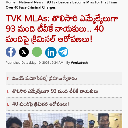
Home
National News
93 Tvk Leaders Become Mlas For First Time
Over 40 Face Criminal Charges
TVK MLAs: తొలిసారి ఎమ్మేల్యేలుగా
93 మంది టీవీకే నాయకులు.. 40
మందిపై క్రిమినల్ ఆరోపణలు!
Published Date :May 10, 2026 ,
9:24 AM
By
Venkatesh
విజయ్ మరికాసేపట్లో ప్రమాణ స్వీకారం
తొలిసారి ఎమ్మేల్యేలుగా 93 మంది టీవీకే నాయకులు
40 మందిపై క్రిమినల్ ఆరోపణలు!