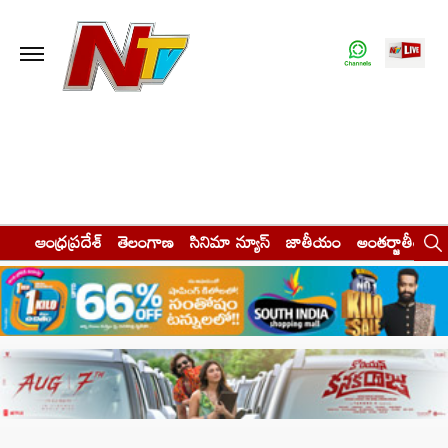
ఆంధ్రప్రదేశ్
తెలంగాణ
సినిమా న్యూస్
జాతీయం
అంతర్జాతీయం