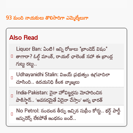
93 మంది నాయకులు తొలిసారిగా ఎమ్మెల్యేలుగా
Also Read
Liquor Ban: ఏంటి! ఇన్ని రోజులు "బ్రాండెడ్ విషం"
తాగారా? ఓల్డ్ మాంక్, రాయల్ ఛాలెంజ్‌ సహా ఈ బ్రాండ్ల
గుట్టు రట్టు..
Udhayanidhi Stalin: విజయ్ ప్రభుత్వం ఉగ్రవాదిలా
చూసింది.. ఉదయనిధి కీలక వ్యాఖ్యలు
India-Pakistan: చైనా హోవిట్జర్లను మోహరించిన
పాకిస్థాన్.. ‘అవసరమైతే ఏదైనా చేస్తాం’ అన్న భారత్
No Petrol: సంచలన తీర్పు ఇచ్చిన సుప్రీం కోర్టు.. థర్డ్ పార్టీ
ఇన్సురెన్స్ లేకపోతే ఇంధనం బంద్..