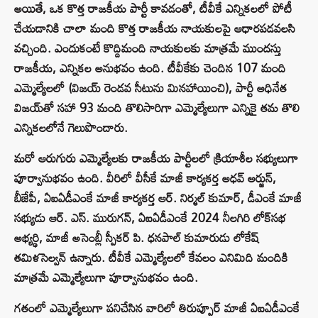
అయితే, ఒక కొత్త రాజకీయ పార్టీ కావడంతో, టీవీకే ఎన్నికలలో పోటీ
చేయడానికి చాలా మంది కొత్త రాజకీయ నాయకులపై ఆధారపడవలసి
వచ్చింది. ఎందుకంటే కొద్దిమంది నాయకులకు మాత్రమే ముందస్తు
రాజకీయ, ఎన్నికల అనుభవం ఉంది. టీవీకేకు చెందిన 107 మంది
ఎమ్మెల్యేలలో (విజయ్ రెండవ సీటును మినహాయించి), పార్టీ అధినేత
విజయ్‌తో సహా 93 మంది తొలిసారిగా ఎమ్మెల్యేలుగా ఎన్నికై తమ తొలి
ఎన్నికలలోనే గెలుపొందారు.
మరో ఆరుగురు ఎమ్మెల్యేలకు రాజకీయ పార్టీలలో క్రియాశీల సభ్యులుగా
పూర్వానుభవం ఉంది. వీరిలో వీసీకే మాజీ కార్యకర్త అధవ్ అర్జున్,
బీజేపీ, ఏఐఏడీఎంకే మాజీ కార్యకర్త ఆర్. నిర్మల్ కుమార్, డీఎంకే మాజీ
సభ్యుడు ఆర్. ఎస్. మురుగన్, ఏఐఏడీఎంకే 2024 నీలగిరి లోక్‌సభ
అభ్యర్థి, మాజీ అసెంబ్లీ స్పీకర్ పి. ధనపాల్ కుమారుడు లోకేష్
తమిళసెల్వన్ ఉన్నారు. టీవీకే ఎమ్మెల్యేలలో కేవలం ఎనిమిది మందికి
మాత్రమే ఎమ్మెల్యేలుగా పూర్వానుభవం ఉంది.
గతంలో ఎమ్మెల్యేలుగా పనిచేసిన వారిలో తిరుప్పూర్ మాజీ ఏఐఏడీఎంకే