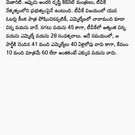
మెజారిటీ. ఇప్పుడు అందరి దృష్టి కేబినెట్ మంత్రులు, టీవీకే
నేతృత్వంలోని ప్రభుత్వంపైనే ఉంటుంది. టీవీకే విజయంలో యువ
ఓటర్లు కీలక పాత్ర పోషించినప్పటికీ, ఎమ్మెల్యేలలో చాలామంది కూడా
చిన్న వయసు వారే. సగటు వయసు 45 కాగా, టీవీకేలో అత్యంత చిన్న
వయసు ఎమ్మెల్యే వయసు 28 సంవత్సరాలు. అదే సమయంలో, ఆ
పార్టీకి చెందిన 41 మంది ఎమ్మెల్యేలు 40 ఏళ్లలోపు వారు కాగా, కేవలం
10 మంది మాత్రమే 60 లేదా అంతకంటే ఎక్కువ వయసు వారు.