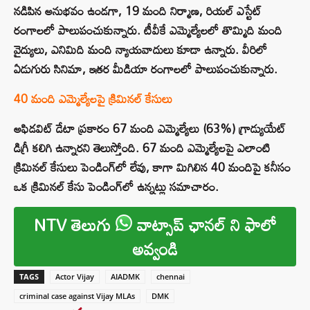
నడిపిన అనుభవం ఉండగా, 19 మంది నిర్మాణ, రియల్ ఎస్టేట్
రంగాలలో పాలుపంచుకున్నారు. టీవీకే ఎమ్మెల్యేలలో తొమ్మిది మంది
వైద్యులు, ఎనిమిది మంది న్యాయవాదులు కూడా ఉన్నారు. వీరిలో
ఏడుగురు సినిమా, ఇతర మీడియా రంగాలలో పాలుపంచుకున్నారు.
40 మంది ఎమ్మెల్యేలపై క్రిమినల్ కేసులు
అఫిడవిట్ డేటా ప్రకారం 67 మంది ఎమ్మెల్యేలు (63%) గ్రాడ్యుయేట్
డిగ్రీ కలిగి ఉన్నారని తెలుస్తోంది. 67 మంది ఎమ్మెల్యేలపై ఎలాంటి
క్రిమినల్ కేసులు పెండింగ్‌లో లేవు, కాగా మిగిలిన 40 మందిపై కనీసం
ఒక క్రిమినల్ కేసు పెండింగ్‌లో ఉన్నట్లు సమాచారం.
NTV తెలుగు
వాట్సాప్ ఛానల్ ని ఫాలో
అవ్వండి
TAGS
Actor Vijay
AIADMK
chennai
criminal case against Vijay MLAs
DMK