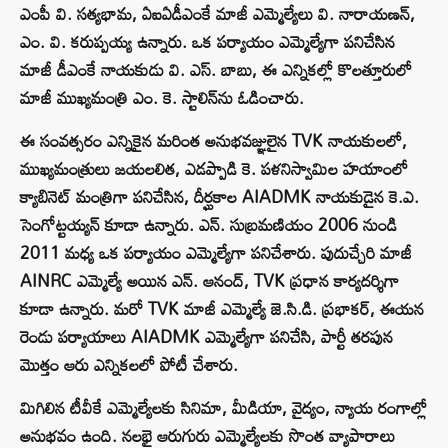
ఎంపీ వి. సత్యభామ, ఏఐఏడీఎంకే మాజీ ఎమ్మెల్యేలు వి. నారాయణన్,
ఎం. వి. కరుప్పయ్య ఉన్నారు. ఒక పర్యాయం ఎమ్మెల్యేగా పనిచేసిన
మాజీ డీఎంకే నాయకుడు వి. ఎస్. బాబు, ఈ ఎన్నికల్లో కొలత్తూరులో
మాజీ ముఖ్యమంత్రి ఎం. కె. స్టాలిన్‌ను ఓడించారు.
ఈ సంవత్సరం ఎన్నికైన మరింత అనుభవజ్ఞులైన TVK నాయకులలో,
ముఖ్యమంత్రులు జయలలిత, ఎడప్పాడి కె. పళనిస్వామిల హయాంలో
క్యాబినెట్ మంత్రిగా పనిచేసిన, దీర్ఘకాల AIADMK నాయకుడైన కె.ఎ.
సెంగోట్టయ్యన్ కూడా ఉన్నారు. ఎన్. సుబ్రమణియం 2006 నుండి
2011 మధ్య ఒక పర్యాయం ఎమ్మెల్యేగా పనిచేశారు. పుదుచ్చేరి మాజీ
AINRC ఎమ్మెల్యే అయిన ఎన్. ఆనంద్, TVK ప్రధాన కార్యదర్శిగా
కూడా ఉన్నారు. మరో TVK మాజీ ఎమ్మెల్యే జె.సి.డి. ప్రభాకర్, ఈయన
రెండు పర్యాయాలు AIADMK ఎమ్మెల్యేగా పనిచేసి, పార్టీ తరపున
మొత్తం ఆరు ఎన్నికలలో పోటీ చేశారు.
మిగిలిన టీవీకే ఎమ్మెల్యేలకు సినిమా, మీడియా, వైద్యం, న్యాయ రంగాల్లో
అనుభవం ఉంది. నలభై ఆరుగురు ఎమ్మెల్యేలకు సొంత వ్యాపారాలు