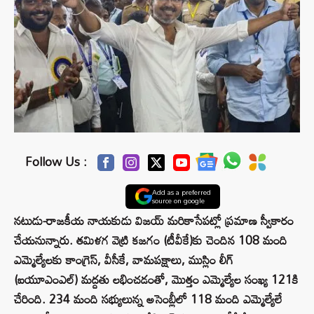
Follow Us :
Add as a preferred
source on google
నటుడు-రాజకీయ నాయకుడు విజయ్ మరికాసేపట్లో ప్రమాణ స్వీకారం
చేయనున్నారు. తమిళగ వెట్రి కజగం (టీవీకే)కు చెందిన 108 మంది
ఎమ్మెల్యేలకు కాంగ్రెస్, వీసీకే, వామపక్షాలు, ముస్లిం లీగ్
(ఐయూఎంఎల్) మద్దతు లభించడంతో, మొత్తం ఎమ్మెల్యేల సంఖ్య 121కి
చేరింది. 234 మంది సభ్యులున్న అసెంబ్లీలో 118 మంది ఎమ్మెల్యేలే