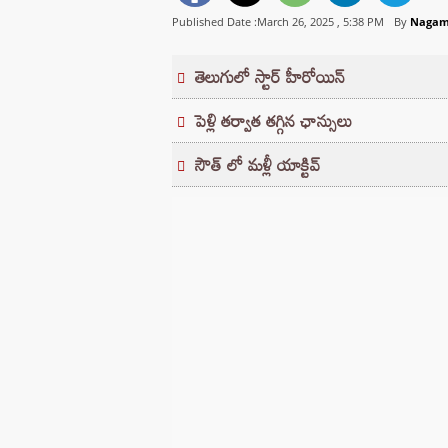
Published Date :March 26, 2025 ,
5:38 PM
By
Nagam
తెలుగులో స్టార్ హీరోయిన్
పెళ్లి తర్వాత తగ్గిన ఛాన్సులు
సౌత్ లో మళ్లీ యాక్టివ్