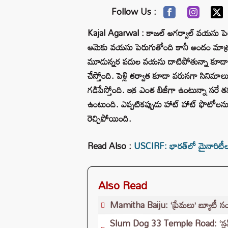
Follow Us :
Kajal Agarwal : కాజల్ అగర్వాల్ వయసు పెరుగ
ఆమెకు వయసు పెరుగుతోంది కానీ అందం మాత్రం 
మూడున్నర పదుల వయసు దాటిపోతున్నా కూడా కు
చేస్తోంది. పెళ్లి తర్వాత కూడా వరుసగా సినిమాలు
గడిపేస్తోంది. ఇక ఎంత బిజీగా ఉంటున్నా సరే
ఉంటుంది. ఎప్పటికప్పుడు హాట్ హాట్ ఫొటోలన
రెచ్చిపోయింది.
Read Also :
USCIRF: భారత్‌లో మైనారిటీల పరి
Also Read
Mamitha Baiju: ‘ప్రేమలు’ బ్యూటీ సం
Slum Dog 33 Temple Road: ‘స్లమ్ డాగ్’