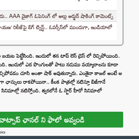
.. AAA వైజాగ్ ఓపెనింగ్ లో అల్లు అర్జున్ షాకింగ్ కామెంట్స్
ిలీజ్‌పై బిగ్ ట్విస్ట్.. ఓవర్సీస్‌లో ముందుగా, ఇండియాలో
పెట్టేసింది. ఇందులో తన టాప్ లెస్ డ్రెస్ లో రెచ్చిపోయింది.
తోంది. ఇందులో ఎద పొంగులతో పాటు నడుము వయ్యారాలను కూడా
ో రెచ్చిపోవడం చూసి అంతా షాక్ అవుతున్నారు. ఎంతైనా కాజల్ అంటే ఆ
గా ఛాన్సులు రాకపోయినా.. కీలక పాత్రల్లో నటిస్తూ బిజీగానే
నిమాల్లో నటిస్తోంది. త్వరలోనే ఓ స్టార్ హీరో సినిమాలో
వాట్సాప్ ఛానల్ ని ఫాలో అవ్వండి
pics