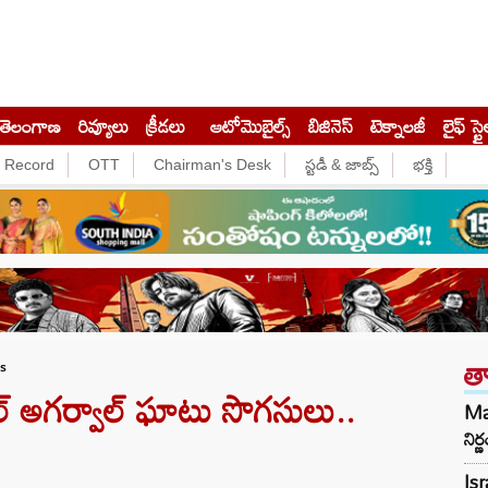
తెలంగాణ
రివ్యూలు
క్రీడలు
ఆటోమొబైల్స్
బిజినెస్‌
టెక్నాలజీ
లైఫ్ స్టై
e Record
OTT
Chairman's Desk
స్టడీ & జాబ్స్
భక్తి
త
cs
్ అగర్వాల్ ఘాటు సొగసులు..
Mam
నిర
Isr