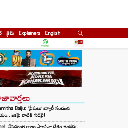
ల్
క్రైమ్
Explainers
English
ాజావార్తలు
itha Baiju: ‘ప్రేమలు’ బ్యూటీ సంచలన
్ణయం.. ఇకపై వాటికి గుడ్‌బై!
ael: నేనున్నంత కాలం పాలస్తీనా దేశం ఉండదు: