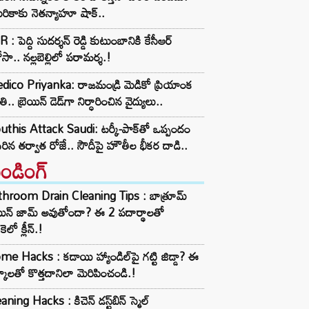
రికాకు నెతన్యాహూ షాక్..
 : పెద్ది సుదర్శన్ రెడ్డి కుటుంబానికి కేసీఆర్
సా.. నల్లబెల్లిలో పరామర్శ.!
ico Priyanka: రాజమండ్రి మెడికో ప్రియాంక
ి.. బ్రెయిన్ డెడ్‌గా నిర్ధారించిన వైద్యులు..
this Attack Saudi: టర్కీ-పాక్‌తో ఒప్పందం
ిరిన తర్వాత రోజే.. సౌదీపై హౌతీల భీకర దాడి..
రెండింగ్‌
throom Drain Cleaning Tips : బాత్రూమ్
ెయిన్ జామ్ అవుతోందా? ఈ 2 పదార్థాలతో
కెలో క్లీన్.!
e Hacks : కడాయి హ్యాండిల్‌పై గట్టి జిడ్డా? ఈ
్కాలతో కొత్తదానిలా మెరిపించండి.!
aning Hacks : కిచెన్ డస్ట్‌బిన్ స్మెల్