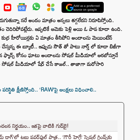
Add as a preferred
source on google
ుతున్నా సరే అందం మాత్రం అస్సలు తగ్గలేదని నిరూపిస్తోంది.
చెదిరిపోవట్లేదు. ఇప్పటికే ఆమెకు పెళ్లి అయి ఓ పాప కూడా ఉంది.
ర్ర హీరోయిన్లకు ఏ మాత్రం తీసిపోని అందాలను మెయింటేన్
 చేస్తున్న ఈ బ్యూటీ.. ఇప్పుడు సౌత్ తో పాటు నార్త్ లో కూడా బిజీగా
 తన ఫ్యాన్స్ కోసం ఘాటు అందాలను సోషల్ మీడియాలో ఆరబోస్తూనే
ు సోషల్ మీడియాలో షేర్ చేసే కాజల్.. తాజాగా మరోసారి
స్థితి క్షీణిస్తోంది.. ‘RAW’పై ఆంక్షలు విధించాలి..
చలన నిర్ణయం.. ఇకపై వాటికి గుడ్‌బై!
లో టబు పవర్‌ఫుల్ పాత్ర.. ‘గౌరీ హెగ్డే’ స్పెషల్ గ్లింప్స్‌కు