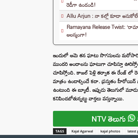
రెడీగా ఉండండి!
Allu Arjun : నా కల్లో కూడా అనుకోలేదు
Ramayana Release Twist: ‘రామాయణ’ ర
ఆలస్యంగా!
ఇందులో ఆమె తన ఘాటు సొగసులను మరోసారి బయట 
ముందరి అందాలను ఘాటుగా చూపిస్తూ ఊరిస్
చూపిస్తోంది. కాజల్ పెళ్లి తర్వాత ఈ రేంజ్ ల
మాత్రం ఉండాల్సిందే కదా. ప్రస్తుతం హీరోయిన్ 
ఉంటుంది ఈ బ్యూటీ. ఇప్పుడు తెలుగులో మూడు సి
కనిపించబోతున్నట్టు వార్తలు వస్తున్నాయి.
NTV తెలుగు
TAGS
Kajal Agarwal
kajal photos
latest 