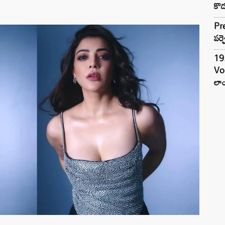
కొడ
Pre
పర్ఫ
19.
Vo
లాం