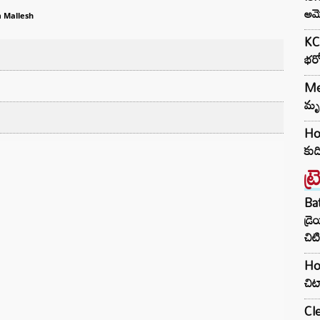
అమె
 Mallesh
KCR
భరో
Med
మృత
Hou
కుద
ట్
Ba
డ్ర
చిటి
Hom
చిట
Cle