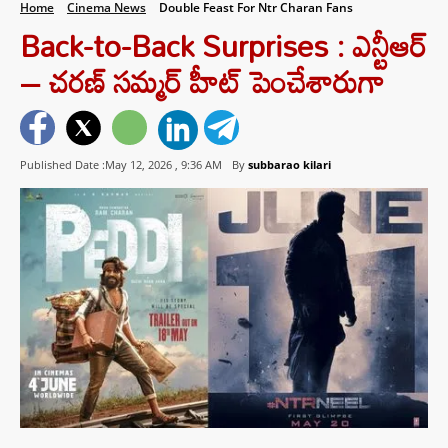
Home
Cinema News
Double Feast For Ntr Charan Fans
Back-to-Back Surprises : ఎన్టీఆర్
– చరణ్ సమ్మర్ హీట్ పెంచేశారుగా
Published Date :May 12, 2026 ,
9:36 AM
By
subbarao kilari