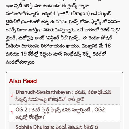
ఇంటెన్సిటీ కలిస్తే ఎలా ఉంటుందో ఈ గ్లింప్స్ ద్వారా
చూపించబోతున్నారు. ఇప్పటికే ‘డ్రాగన్’ (Dragon) అనే వర్కింగ్
టైటిల్‌తో ప్రచారంలో ఉన్న ఈ సినిమా గ్లింప్స్ కోసం ఫ్యాన్స్ తో సినిమా
లవర్స్ కూడా ఆసక్తిగా ఎదురుచూస్తున్నారు. ఒకే వారంలో చరణ్ ‘పెద్ది’
ట్రైలర్, మరోవైపు తారక్ ‘ఎన్టీఆర్-నీల్’ గ్లింప్స్.. ఈ రెండూ సోషల్
మీడియా రికార్డులను తిరగరాయడం ఖాయం. మొత్తానికి మే 18
మరియు 19 తేదీల్లో నెట్టింట మాస్ సెలబ్రేషన్స్ నెక్స్ట్ లెవల్‌లో
ఉండబోతున్నాయి
Also Read
Dhsnudh-Sivakarthikeyan : ధనుష్, శివకార్తికేయన్
సీక్వెల్స్ సినిమాలపై కోలీవుడ్‌లో భారీ హైప్
OG 2 : పవర్ స్టార్ట్ ఫ్యాన్స్ ఓపిక పట్టాల్సిందే.. OG2
ఇప్పట్లో లేనట్టేనా?
Sobhita Dhulipala: ఎవరికీ తెలియని సీక్రెట్ ని