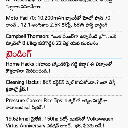
వర్షాకాల సమావేశాలు
Moto Pad 70: 10,200mAh బ్యాటరీతో మోటో ప్యాడ్ 70
లాంచ్.. 12.1-అంగుళాల 2.5K డిస్‌ప్లే, 68W ఫాస్ట్ ఛార్జింగ్
Campbell Thomson: “ఇంత డేంజర్‌గా ఉన్నావేంటి బ్రో”.. ఒకే
మ్యాచ్‌లో 8 వికెట్లు పడగొట్టిన 22 ఏళ్ల యువ సంచలనం
ట్రెండింగ్‌
Home Hacks : కడాయి హ్యాండిల్‌పై గట్టి జిడ్డా? ఈ చిట్కాలతో
కొత్తదానిలా మెరిపించండి.!
Cleaning Hacks : కిచెన్ డస్ట్‌బిన్ స్మెల్ కొడుతోందా.? ఇలా చేస్తే
క్షణాల్లో క్లీన్.!
Pressure Cooker Rice Tips: కుక్కర్‌లో అన్నం పర్ఫెక్ట్‌గా
రావాలంటే ఇదే సీక్రెట్.!
19.62kmpl మైలేజ్, 150hp టర్బో ఇంజిన్‌తో Volkswagen
Virtus Anniversary ఎడిషన్ లాంచ్.. ధర, ఫీచర్లు ఇవే.!