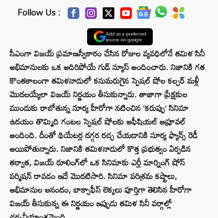
Follow Us :
Add as a preferred
source on google
సీఎంగా విజయ్ ప్రమాణస్వీకారం చేసిన రోజుల వ్యవధిలోనే తమిళ సినీ
అభిమానులకు ఒక అదిరిపోయే గుడ్ న్యూస్ అందించారు. నిజానికి గత
కొంతకాలంగా తమిళనాడులో కనుమరుగైన స్పెషల్ షోల కల్చర్ మళ్లీ
మొదలయ్యేలా విజయ్ నిర్ణయం తీసుకున్నారు. తాజాగా ప్రేక్షకుల
ముందుకు రాబోతున్న సూర్య హీరోగా నటించిన ‘కరుప్పు’ సినిమా
ఉదయం తొమ్మిది గంటల స్పెషల్ షోలకు అఫీషియల్ అప్రూవల్
అందింది. దీంతో థియేటర్ల దగ్గర రచ్చ చేయడానికి సూర్య ఫ్యాన్స్ రెడీ
అయిపోతున్నారు. నిజానికి తమిళనాడులో కొత్త ప్రభుత్వం ఏర్పడిన
తర్వాత, విజయ్ రూలింగ్‌లో ఒక సినిమాకు ఎర్లీ మార్నింగ్ షోస్
పర్మిషన్ రావడం ఇదే మొదటిసారి. సినిమా పరిశ్రమ కష్టాలు,
అభిమానుల ఆనందం, బాక్సాఫీస్ లెక్కలు పూర్తిగా తెలిసిన హీరోగా
విజయ్ తీసుకున్న ఈ నిర్ణయం ఇప్పుడు తమిళ సినీ వర్గాల్లో
చర్చనీయాంశమైంది.