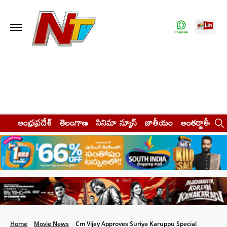
ఆంధ్రప్రదేశ్
తెలంగాణ
సినిమా న్యూస్
జాతీయం
అంతర్జాతీయం
Home
Movie News
Cm Vijay Approves Suriya Karuppu Special