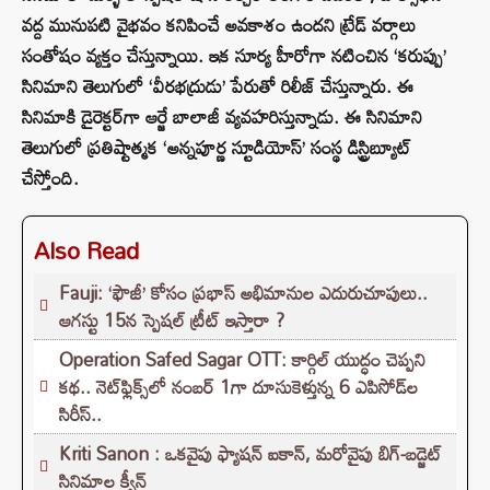
వద్ద మునుపటి వైభవం కనిపించే అవకాశం ఉందని ట్రేడ్ వర్గాలు
సంతోషం వ్యక్తం చేస్తున్నాయి. ఇక సూర్య హీరోగా నటించిన ‘కరుప్పు’
సినిమాని తెలుగులో ‘వీరభద్రుడు’ పేరుతో రిలీజ్ చేస్తున్నారు. ఈ
సినిమాకి డైరెక్టర్‌గా ఆర్జే బాలాజీ వ్యవహరిస్తున్నాడు. ఈ సినిమాని
తెలుగులో ప్రతిష్టాత్మక ‘అన్నపూర్ణ స్టూడియోస్’ సంస్థ డిస్ట్రిబ్యూట్
చేస్తోంది.
Also Read
Fauji: ‘ఫౌజీ’ కోసం ప్రభాస్ అభిమానుల ఎదురుచూపులు..
ఆగస్టు 15న స్పెషల్ ట్రీట్ ఇస్తారా ?
Operation Safed Sagar OTT: కార్గిల్ యుద్ధం చెప్పని
కథ.. నెట్‌ఫ్లిక్స్‌లో నంబర్ 1గా దూసుకెళ్తున్న 6 ఎపిసోడ్‌ల
సిరీస్..
Kriti Sanon : ఒకవైపు ఫ్యాషన్ ఐకాన్, మరోవైపు బిగ్-బడ్జెట్
సినిమాల క్వీన్