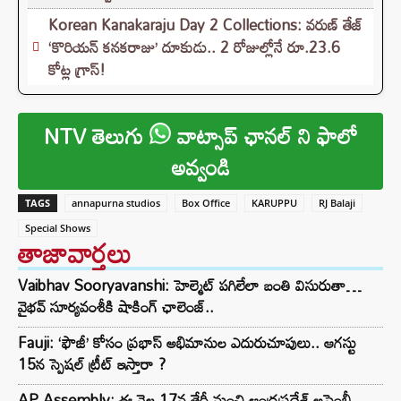
Korean Kanakaraju Day 2 Collections: వరుణ్ తేజ్
‘కొరియన్ కనకరాజు’ దూకుడు.. 2 రోజుల్లోనే రూ.23.6
కోట్ల గ్రాస్!
NTV తెలుగు
వాట్సాప్ ఛానల్ ని ఫాలో
అవ్వండి
TAGS
annapurna studios
Box Office
KARUPPU
RJ Balaji
Special Shows
తాజావార్తలు
Vaibhav Sooryavanshi: హెల్మెట్ పగిలేలా బంతి విసురుతా…
వైభవ్ సూర్యవంశీకి షాకింగ్ ఛాలెంజ్..
Fauji: ‘ఫౌజీ’ కోసం ప్రభాస్ అభిమానుల ఎదురుచూపులు.. ఆగస్టు
15న స్పెషల్ ట్రీట్ ఇస్తారా ?
AP Assembly: ఈ నెల 17వ తేదీ నుంచి ఆంధ్రప్రదేశ్ అసెంబ్లీ