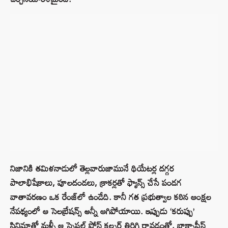
నిజానికి తమిళనాడులో తెల్లవారుజామునే థియేటర్ల దగ్గర
పాలాభిషేకాలు, పూలదండలు, క్రాకర్లతో ఫ్యాన్స్ చేసే పండగ
వాతావరణం ఒక రేంజ్‌లో ఉండేది. కానీ గత ప్రభుత్వాల కఠిన ఆంక్షల
నేపథ్యంలో ఆ సెలబ్రేషన్స్ అన్నీ ఆగిపోయాయి. ఇప్పుడు ‘కరుప్పు’
సినిమాతో మళ్ళీ ఆ స్పెషల్ షోస్ కల్చర్ తిరిగి రావడంతో, బాక్సాఫీస్