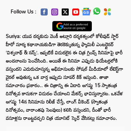
Follow Us :
Add as a preferred
source on google
Suriya: యువ దర్శకుడు వెంకీ అట్లూరి దర్శకత్వంలో కోలీవుడ్ స్టార్
హీరో సూర్య కథానాయకుడిగా తెరకెక్కుతున్న ఫ్యామిలీ ఎంటర్టైనర్
‘విశ్వనాథ్ & సన్స్’. ఇప్పటికే విడుదలైన ఈ చిత్ర గ్లింప్స్ సినిమాపై భారీ
అంచనాలను పెంచేసింది. అయితే ఈ సినిమా ఎప్పుడు థియేటర్లలోకి
వస్తుందని ఎదురుచూస్తున్న అభిమానులకు సోషల్ మీడియాలో లేటెస్ట్‌గా
వైరల్ అవుతున్న ఒక వార్త ఇప్పుడు సూపర్ కిక్ ఇస్తుంది. తాజా
సమాచారం ప్రకారం.. ఈ చిత్రాన్ని ఈ ఏడాది ఆగష్టు 15 స్వాతంత్ర
దినోత్సవ కానుకగా విడుదల చేయాలని మేకర్స్ భావిస్తున్నారట. ఒకవేళ
ఆగష్టు 14న సినిమాను రిలీజ్ చేస్తే, లాంగ్ వీకెండ్ (స్వాతంత్ర
దినోత్సవం, వారాంతపు సెలవులు) కలిసి వస్తుందని, దీంతో భారీ
వసూళ్లను రాబట్టవచ్చని చిత్ర యూనిట్ స్కెచ్ వేసినట్లు సమాచారం.