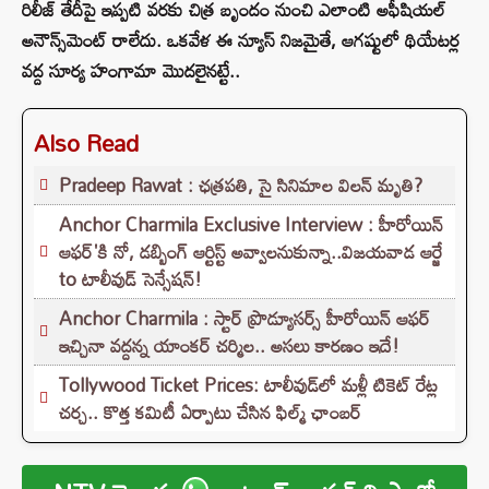
రిలీజ్ తేదీపై ఇప్పటి వరకు చిత్ర బృందం నుంచి ఎలాంటి అఫీషియల్
అనౌన్స్‌మెంట్ రాలేదు. ఒకవేళ ఈ న్యూస్ నిజమైతే, ఆగష్టులో థియేటర్ల
వద్ద సూర్య హంగామా మొదలైనట్టే..
Also Read
Pradeep Rawat : ఛత్రపతి, సై సినిమాల విలన్ మృతి?
Anchor Charmila Exclusive Interview : హీరోయిన్
ఆఫర్'కి నో, డబ్బింగ్ ఆర్టిస్ట్ అవ్వాలనుకున్నా..విజయవాడ ఆర్జే
to టాలీవుడ్ సెన్సేషన్!
Anchor Charmila : స్టార్ ప్రొడ్యూసర్స్ హీరోయిన్ ఆఫర్
ఇచ్చినా వద్దన్న యాంకర్ చర్మిల.. అసలు కారణం ఇదే!
Tollywood Ticket Prices: టాలీవుడ్‌లో మళ్లీ టికెట్‌ రేట్ల
చర్చ.. కొత్త కమిటీ ఏర్పాటు చేసిన ఫిల్మ్‌ ఛాంబర్‌