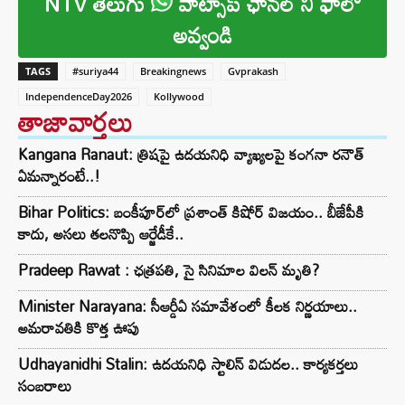
NTV తెలుగు
వాట్సాప్ ఛానల్ ని ఫాలో
అవ్వండి
TAGS
#suriya44
Breakingnews
Gvprakash
IndependenceDay2026
Kollywood
తాజావార్తలు
Kangana Ranaut: త్రిషపై ఉదయనిధి వ్యాఖ్యలపై కంగనా రనౌత్
ఏమన్నారంటే..!
Bihar Politics: బంకీపూర్‌లో ప్రశాంత్ కిషోర్ విజయం.. బీజేపీకి
కాదు, అసలు తలనొప్పి ఆర్జేడీకే..
Pradeep Rawat : ఛత్రపతి, సై సినిమాల విలన్ మృతి?
Minister Narayana: సీఆర్డీఏ సమావేశంలో కీలక నిర్ణయాలు..
అమరావతికి కొత్త ఊపు
Udhayanidhi Stalin: ఉదయనిధి స్టాలిన్ విడుదల.. కార్యకర్తలు
సంబరాలు