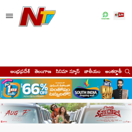
ఆంధ్రప్రదేశ్
తెలంగాణ
సినిమా న్యూస్
జాతీయం
అంతర్జాతీయం