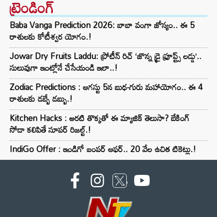
ట్రెండింగ్‌
Baba Vanga Prediction 2026: బాబా వంగా జోస్యం.. ఈ 5
రాశులకు కోటీశ్వర యోగం.!
Jowar Dry Fruits Laddu: ప్రోటీన్ రిచ్ ‘జొన్న డ్రై ఫ్రూప్ట్స్ లడ్డు’..
సులువుగా ఇంట్లోనే చేసేయండి ఇలా..!
Zodiac Predictions : ఆగస్టు 5న బుధ-గురు మహాయోగం.. ఈ 4
రాశులకు డబ్బే డబ్బు.!
Kitchen Hacks : అరటి తొక్కతో ఈ మ్యాజిక్ తెలుసా? బేకింగ్
సోడా కలిపితే సూపర్ రిజల్ట్.!
IndiGo Offer : ఇండిగో బంపర్ ఆఫర్.. 20 వేల ఉచిత టికెట్లు.!