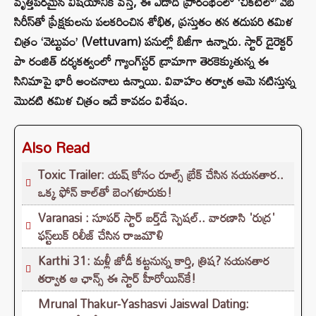
వృత్తిపరమైన విషయానికి వస్తే, ఈ ఏడాది ప్రారంభంలో ‘చీకటిలో’ వెబ్
సిరీస్‌తో ప్రేక్షకులను పలకరించిన శోభిత, ప్రస్తుతం తన తదుపరి తమిళ
చిత్రం ‘వెట్టువం’ (Vettuvam) పనుల్లో బిజీగా ఉన్నారు. స్టార్ డైరెక్టర్
పా రంజిత్ దర్శకత్వంలో గ్యాంగ్‌స్టర్ డ్రామాగా తెరకెక్కుతున్న ఈ
సినిమాపై భారీ అంచనాలు ఉన్నాయి. వివాహం తర్వాత ఆమె నటిస్తున్న
మొదటి తమిళ చిత్రం ఇదే కావడం విశేషం.
Also Read
Toxic Trailer: యష్ కోసం రూల్స్ బ్రేక్ చేసిన నయనతార..
ఒక్క ఫోన్ కాల్‌తో బెంగళూరుకు!
Varanasi : సూపర్ స్టార్ బర్త్‌డే స్పెషల్.. వారణాసి 'రుద్ర'
ఫస్ట్‌లుక్‌ రిలీజ్ చేసిన రాజమౌళి
Karthi 31: మళ్లీ జోడీ కట్టనున్న కార్తి, త్రిష? నయనతార
తర్వాత ఆ ఛాన్స్ ఈ స్టార్ హీరోయిన్‌కే!
Mrunal Thakur-Yashasvi Jaiswal Dating: