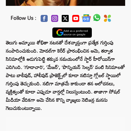
Follow Us :
Add as a preferred
source on google
తెలుగు అమ్మాయి శోభితా నటనతో దేశవ్యాప్తంగా ప్రత్యేక గుర్తింపు
సంపాదించుకుంది. మోడల్‌గా కెరీర్ ప్రారంభించిన ఆమె, తర్వాత
సినిమాల్లోకి అడుగుపెట్టి తక్కువ సమయంలోనే స్టార్ హీరోయిన్‌గా
ఎదిగింది. ‘గూడాచారి’, ‘మేజర్’, ‘పొన్నియన్ సెల్వన్’ వంటి సినిమాలతో
పాటు బాలీవుడ్, హాలీవుడ్ ప్రాజెక్ట్స్‌లో కూడా నటిస్తూ గ్లోబల్ స్థాయిలో
గుర్తింపు తెచ్చుకుంది. నటిగా మాత్రమే కాకుండా తన ఆలోచనలు,
వ్యక్తిత్వంతో కూడా ఎప్పుడూ వార్తల్లో నిలుస్తుంటుంది. తాజాగా సోషల్
మీడియా వేదికగా ఆమె చేసిన కొన్ని వ్యాఖ్యలు నెటిజన్ల మనసు
గెలుచుకుంటున్నాయి.