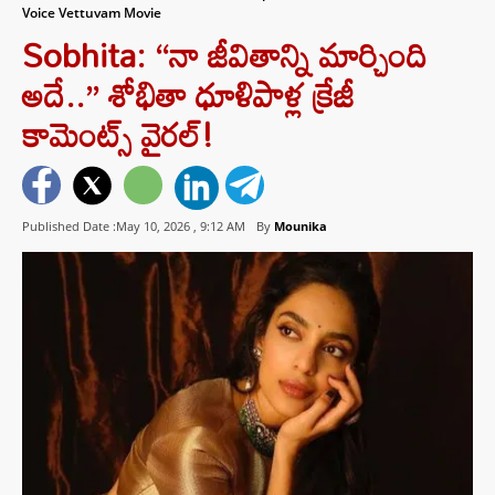
Voice Vettuvam Movie
Sobhita: “నా జీవితాన్ని మార్చింది
అదే..” శోభితా ధూళిపాళ్ల క్రేజీ
కామెంట్స్ వైరల్!
Published Date :May 10, 2026 ,
9:12 AM
By
Mounika