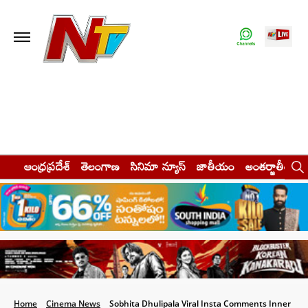
ఆంధ్రప్రదేశ్
తెలంగాణ
సినిమా న్యూస్
జాతీయం
అంతర్జాతీయం
Home
Cinema News
Sobhita Dhulipala Viral Insta Comments Inner