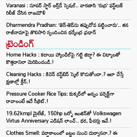
Varanasi : సూపర్ స్టార్ బర్త్‌డే స్పెషల్.. వారణాసి ‘రుద్ర’ ఫస్ట్‌లుక్‌
రిలీజ్ చేసిన రాజమౌళి
Dharmendra Pradhan: ‘జెన్-జెడ్‌ను తప్పుదోవ పట్టించారు’.. తన
రాజీనామాపై తొలిసారి స్పందించిన ధర్మేంద్ర ప్రధాన్
ట్రెండింగ్‌
Home Hacks : కడాయి హ్యాండిల్‌పై గట్టి జిడ్డా? ఈ చిట్కాలతో
కొత్తదానిలా మెరిపించండి.!
Cleaning Hacks : కిచెన్ డస్ట్‌బిన్ స్మెల్ కొడుతోందా.? ఇలా చేస్తే
క్షణాల్లో క్లీన్.!
Pressure Cooker Rice Tips: కుక్కర్‌లో అన్నం పర్ఫెక్ట్‌గా
రావాలంటే ఇదే సీక్రెట్.!
19.62kmpl మైలేజ్, 150hp టర్బో ఇంజిన్‌తో Volkswagen
Virtus Anniversary ఎడిషన్ లాంచ్.. ధర, ఫీచర్లు ఇవే.!
Clothes Smell: వర్షాకాలంలో బట్టల నుంచి దుర్వాసనా.? ఈ