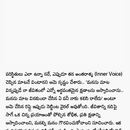
పరిస్థితులు ఎలా ఉన్నా సరే, ఎప్పుడూ తన అంతరాత్మ (Inner Voice)
చెప్పిన మాటనే వింటానని ఆమె స్పష్టం చేశారు.. ‘మనసు మాట
విన్నప్పుడే నా జీవితంలో ఎన్నో అర్థవంతమైన క్షణాలను ఆస్వాదించాను..
మనసు మాట వినకుండా చేసిన ఏ పనీ నాకు కలిసి రాలేదు’ అంటూ
ఆమె చేసిన రిప్లై ఇప్పుడు నెట్టింట వైరల్ అవుతోంది. జీవితాన్ని నదిపై
సాగే ఒక చిన్న ప్రయాణంతో పోల్చిన శోభిత, ప్రతి క్షణాన్ని
ఆస్వాదించాలని, మనల్ని మనం గౌరవించుకోవాలని సూచించారు. ఇక