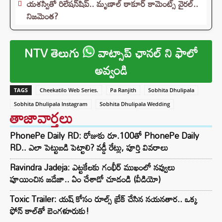
యశస్వితో రిలేషన్‌షిప్.. మృణాల్ ఠాకూర్ కామెంట్స్ వైరల్..
నిజమెంత?
NTV తెలుగు
వాట్సాప్ ఛానల్ ని ఫాలో
అవ్వండి
TAGS
Cheekatilo Web Series.
Pa Ranjith
Sobhita Dhulipala
Sobhita Dhulipala Instagram
Sobhita Dhulipala Wedding
తాజావార్తలు
PhonePe Daily RD: రోజుకు రూ.100తో PhonePe Daily
RD.. ఎలా పెట్టుబడి పెట్టాలి? వడ్డీ రేట్లు, పూర్తి వివరాలు
Ravindra Jadeja: ఎట్టకేలకు గంభీర్ ముఖంలో నవ్వులు
పూయించిన జడేజా.. ఏం చేశాడో చూడండి (వీడియో)
Toxic Trailer: యష్ కోసం రూల్స్ బ్రేక్ చేసిన నయనతార.. ఒక్క
ఫోన్ కాల్‌తో బెంగళూరుకు!