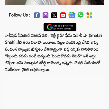
Follow Us :
Add as a preferred
source on google
బాలీవుడ్ సీనియర్ వెటరన్ నటి, ‘ఢిల్లీ క్రైమ్’ ఫేమ్ షెఫాలీ షా (Shefali
Shah) నేటి తరం వివాహ బంధాలు, పిల్లల పెంపకంపై చేసిన కొన్ని
సంచలన వ్యాఖ్యలు ప్రస్తుతం దేశవ్యాప్తంగా పెద్ద చర్చకు దారితీశాయి.
“పిల్లలను కనడం కంటే కుక్కలను పెంచుకోవడం బెటర్” అనే అర్థం
వచ్చేలా ఆమె మాట్లాడిన బోల్డ్ కామెంట్స్ ఇప్పుడు సోషల్ మీడియాలో
విపరీతంగా వైరల్ అవుతున్నాయి.