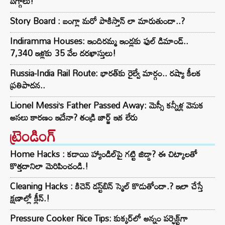
పగ్గాలు!
Story Board : బంగ్లా మరో పాకిస్తాన్ లా మారుతుందా..?
Indiramma Houses: ఇందిరమ్మ ఇండ్లకు ఫుల్ డిమాండ్..
7,340 ఇళ్లకు 35 వేల దరఖాస్తులు!
Russia-India Rail Route: భారత్‌కు రైల్వే మార్గం.. రష్యా కీలక
ప్రతిపాదన..
Lionel Messi’s Father Passed Away: మెస్సీ కన్నీళ్ల వెనుక
అసలు కారణం ఇదేనా? తండ్రి జార్జ్ ఇక లేరు
ట్రెండింగ్‌
Home Hacks : కడాయి హ్యాండిల్‌పై గట్టి జిడ్డా? ఈ చిట్కాలతో
కొత్తదానిలా మెరిపించండి.!
Cleaning Hacks : కిచెన్ డస్ట్‌బిన్ స్మెల్ కొడుతోందా.? ఇలా చేస్తే
క్షణాల్లో క్లీన్.!
Pressure Cooker Rice Tips: కుక్కర్‌లో అన్నం పర్ఫెక్ట్‌గా