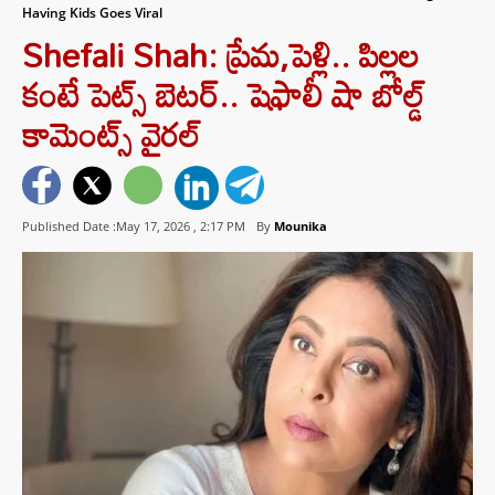
Having Kids Goes Viral
Shefali Shah: ప్రేమ,పెళ్లి.. పిల్లల
కంటే పెట్స్ బెటర్.. షెఫాలీ షా బోల్డ్
కామెంట్స్ వైరల్
Published Date :May 17, 2026 ,
2:17 PM
By
Mounika