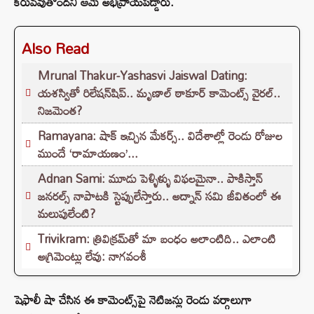
కరువవుతోందని ఆమె అభిప్రాయపడ్డారు.
Also Read
Mrunal Thakur-Yashasvi Jaiswal Dating:
యశస్వితో రిలేషన్‌షిప్.. మృణాల్ ఠాకూర్ కామెంట్స్ వైరల్..
నిజమెంత?
Ramayana: షాక్ ఇచ్చిన మేకర్స్.. విదేశాల్లో రెండు రోజుల
ముందే ‘రామాయణం’...
Adnan Sami: మూడు పెళ్ళిళ్ళు విఫలమైనా.. పాకిస్తాన్
జనరల్స్ నాపాటకి స్టెప్పులేస్తారు.. అద్నాన్ సమి జీవితంలో ఈ
మలుపులేంటి?
Trivikram: త్రివిక్రమ్‌తో మా బంధం అలాంటిది.. ఎలాంటి
అగ్రిమెంట్లు లేవు: నాగవంశీ
షెఫాలీ షా చేసిన ఈ కామెంట్స్‌పై నెటిజన్లు రెండు వర్గాలుగా