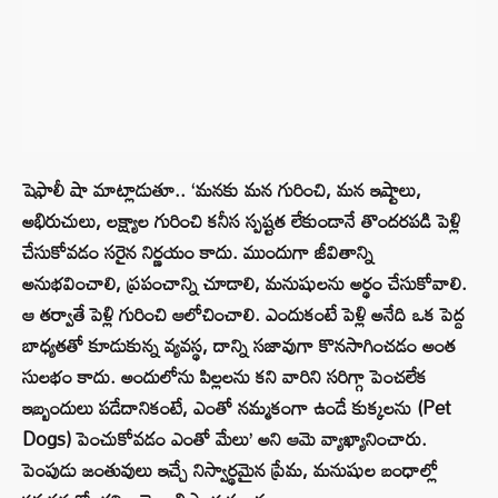
షెఫాలీ షా మాట్లాడుతూ.. ‘మనకు మన గురించి, మన ఇష్టాలు,
అభిరుచులు, లక్ష్యాల గురించి కనీస స్పష్టత లేకుండానే తొందరపడి పెళ్లి
చేసుకోవడం సరైన నిర్ణయం కాదు. ముందుగా జీవితాన్ని
అనుభవించాలి, ప్రపంచాన్ని చూడాలి, మనుషులను అర్థం చేసుకోవాలి.
ఆ తర్వాతే పెళ్లి గురించి ఆలోచించాలి. ఎందుకంటే పెళ్లి అనేది ఒక పెద్ద
బాధ్యతతో కూడుకున్న వ్యవస్థ, దాన్ని సజావుగా కొనసాగించడం అంత
సులభం కాదు. అందులోను పిల్లలను కని వారిని సరిగ్గా పెంచలేక
ఇబ్బందులు పడేదానికంటే, ఎంతో నమ్మకంగా ఉండే కుక్కలను (Pet
Dogs) పెంచుకోవడం ఎంతో మేలు’ అని ఆమె వ్యాఖ్యానించారు.
పెంపుడు జంతువులు ఇచ్చే నిస్వార్థమైన ప్రేమ, మనుషుల బంధాల్లో