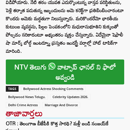
విడిపోయారు. నేటి తరం యువత ఎదుర్కొంటున్న వాస్తవ పరిస్థితులను,
పెళ్లి తర్వాత పడుతున్న ఇబ్బందులను ఆమె కరెక్ట్‌గా ప్రతిబింబించారంటూ
కొందరు ఆమెకు మద్దతుగా నిలుస్తున్నారు. మరికొందరేమో భారతీయ
కుటుంబ వ్యవస్థను, పిల్లల పెంపకంలోని మధురానుభూతిని కుక్కలతో
పోల్చడం సరికాదంటూ అభ్యంతరం వ్యక్తం చేస్తున్నారు. ఏదేమైనా షెఫాలీ
షా మార్క్ బోల్డ్ ఇంటర్వ్యూ ప్రస్తుతం ఇండస్ట్రీ వర్గాల్లో హాట్ టాపిక్‌గా
మారింది.
NTV తెలుగు
వాట్సాప్ ఛానల్ ని ఫాలో
అవ్వండి
TAGS
Bollywood Actress Shocking Comments
Bollywood News Telugu.
Celebrity Updates 2026.
Delhi Crime Actress
Marriage And Divorce
తాజావార్తలు
OTR : తెలంగాణ బీజేపీకి కొత్త సారథి? మళ్లీ బండి సంజయ్‌కే