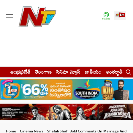
ఆంధ్రప్రదేశ్
తెలంగాణ
సినిమా న్యూస్
జాతీయం
అంతర్జాతీయం
Home
Cinema News
Shefali Shah Bold Comments On Marriage And