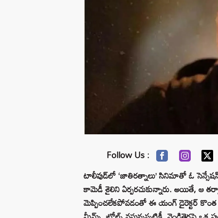
Follow Us :
టాలీవుడ్‌లో ‘జాతిరత్నాలు’ సినిమాతో ఓ సెన్సేష
కామెడీ శైలిని ఏర్పరచుకున్నారు. అయితే, ఆ తర్వాత 
మెప్పించలేకపోవడంతో ఈ యంగ్ డైరెక్టర్ కొంత
మీమ్స్, ట్రోల్స్ వస్తున్నప్పటికీ, వెండితెరపై