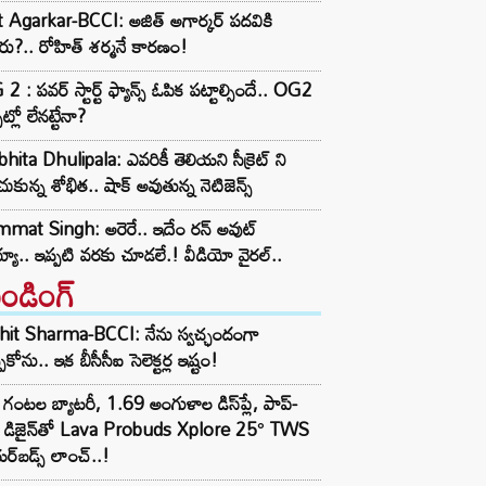
t Agarkar-BCCI: అజిత్ అగార్కర్ పదవికి
ు?.. రోహిత్ శర్మనే కారణం!
2 : పవర్ స్టార్ట్ ఫ్యాన్స్ ఓపిక పట్టాల్సిందే.. OG2
ట్లో లేనట్టేనా?
hita Dhulipala: ఎవరికీ తెలియని సీక్రెట్ ని
ుకున్న శోభిత.. షాక్ అవుతున్న నెటిజెన్స్
mat Singh: అరెరే.. ఇదేం రన్ అవుట్
యా.. ఇప్పటి వరకు చూడలే.! వీడియో వైరల్..
రెండింగ్‌
hit Sharma-BCCI: నేను స్వచ్ఛందంగా
పుకోను.. ఇక బీసీసీఐ సెలెక్టర్ల ఇష్టం!
గంటల బ్యాటరీ, 1.69 అంగుళాల డిస్‌ప్లే, పాప్-
్ డిజైన్‌తో Lava Probuds Xplore 25° TWS
్‌బడ్స్ లాంచ్..!