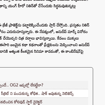
న్ని యంగ్ హీరో నితిన్‌తో చేసేందుకు సిద్ధమవుతున్నట్లు
జీ ప్రాజెక్ట్‌ను పట్టాలెక్కించేందుకు ప్లాన్ చేస్తోంది. ప్రస్తుతం నితిన్
ోసం ఎదురుచూస్తున్నారు. ఈ నేపథ్యంలో, అనుదీప్ మార్క్ వినోదం
ాజిక్ చేయొచ్చని చిత్ర వర్గాలు భావిస్తున్నాయి. కేవలం ముక్కలు
సారి బలమైన కథా కథనాలతో ప్రేక్షకులను మెప్పించాలని అనుదీప్
రావడానికి అత్యంత కీలకమైన సినిమా కావడంతో, ఈ కాంబినేషన్‌పై
ల్సిందే.. OG2 ఇప్పట్లో లేనట్టేనా?
్రెట్ ని పంచుకున్న శోభిత.. షాక్ అవుతున్న నెటిజెన్స్
టించిన కోలివుడ్ స్టార్ డైరెక్టర్