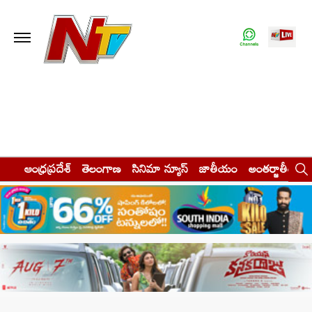
ఆంధ్రప్రదేశ్
తెలంగాణ
సినిమా న్యూస్
జాతీయం
అంతర్జాతీయం