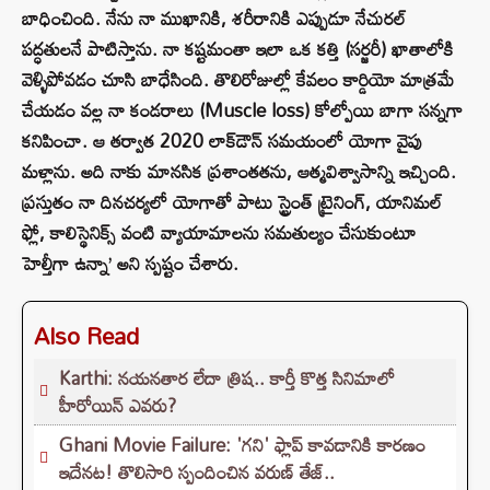
బాధించింది. నేను నా ముఖానికి, శరీరానికి ఎప్పుడూ నేచురల్
పద్ధతులనే పాటిస్తాను. నా కష్టమంతా ఇలా ఒక కత్తి (సర్జరీ) ఖాతాలోకి
వెళ్ళిపోవడం చూసి బాధేసింది. తొలిరోజుల్లో కేవలం కార్డియో మాత్రమే
చేయడం వల్ల నా కండరాలు (Muscle loss) కోల్పోయి బాగా సన్నగా
కనిపించా. ఆ తర్వాత 2020 లాక్‌డౌన్ సమయంలో యోగా వైపు
మళ్లాను. అది నాకు మానసిక ప్రశాంతతను, ఆత్మవిశ్వాసాన్ని ఇచ్చింది.
ప్రస్తుతం నా దినచర్యలో యోగాతో పాటు స్ట్రెంత్ ట్రైనింగ్, యానిమల్
ఫ్లో, కాలిస్థెనిక్స్ వంటి వ్యాయామాలను సమతుల్యం చేసుకుంటూ
హెల్తీగా ఉన్నా’ అని స్పష్టం చేశారు.
Also Read
Karthi: నయనతార లేదా త్రిష.. కార్తీ కొత్త సినిమాలో
హీరోయిన్ ఎవరు?
Ghani Movie Failure: 'గని' ఫ్లాప్‌ కావడానికి కారణం
ఇదేనట! తొలిసారి స్పందించిన వరుణ్ తేజ్..