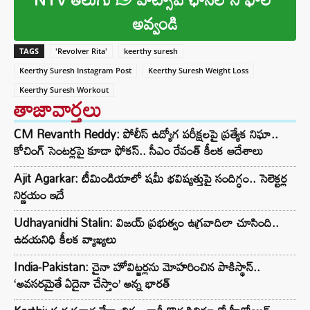
అవ్వండి
TAGS
'Revolver Rita'
keerthy suresh
Keerthy Suresh Instagram Post
Keerthy Suresh Weight Loss
Keerthy Suresh Workout
తాజావార్తలు
CM Revanth Reddy: పోలీస్ ఉద్యోగ పరీక్షలపై ప్రత్యేక నిఘా..
కోచింగ్ సెంటర్లపై కూడా ఫోకస్.. సీఎం రేవంత్ కీలక ఆదేశాలు
Ajit Agarkar: టీమిండియాలో షమీ భవిష్యత్తుపై సందిగ్ధం.. సెలెక్టర్ల
నిర్ణయం ఇదే
Udhayanidhi Stalin: విజయ్ ప్రభుత్వం ఉగ్రవాదిలా చూసింది..
ఉదయనిధి కీలక వ్యాఖ్యలు
India-Pakistan: చైనా హోవిట్జర్లను మోహరించిన పాకిస్థాన్..
‘అవసరమైతే ఏదైనా చేస్తాం’ అన్న భారత్