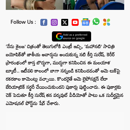
Follow Us :
Add as a preferred
source on google
‘నేను శైలజ’ చిత్రంతో తెలుగులోకి ఎంట్రీ ఇచ్చి, ‘మహానటి’ సావిత్రి
బయోపిక్‌తో జాతీయ అవార్డును అందుకున్న నటి కీర్తి సురేష్. కెరీర్
ప్రారంభంలో కాస్త బొద్దుగా, ముద్దుగా కనిపించిన ఈ మలయాళ
బ్యూటీ.. ఇటీవలి కాలంలో బాగా సన్నబడి కనిపించడంతో ఆమె లుక్‌పై
రకరకాల కామెంట్లు వచ్చాయి. కొందరైతే ఆమె లైపోసక్షన్ లేదా
బేరియాట్రిక్ సర్జరీ చేయించుకుందని పుకార్లు పుట్టించారు. ఈ పుకార్లకు
చెక్ పెడుతూ కీర్తి సురేష్ తన వర్కవుట్ వీడియోతో పాటు ఒక సుదీర్ఘమైన
ఎమోషనల్ పోస్ట్‌ను షేర్ చేశారు.