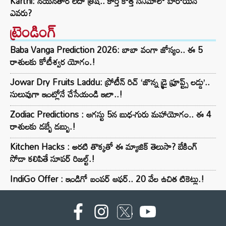
Karthi: నయనతార లేదా త్రిష.. కార్తీ కొత్త సినిమాలో హీరోయిన్
ఎవరు?
ట్రెండింగ్‌
Baba Vanga Prediction 2026: బాబా వంగా జోస్యం.. ఈ 5
రాశులకు కోటీశ్వర యోగం.!
Jowar Dry Fruits Laddu: ప్రోటీన్ రిచ్ ‘జొన్న డ్రై ఫ్రూప్ట్స్ లడ్డు’..
సులువుగా ఇంట్లోనే చేసేయండి ఇలా..!
Zodiac Predictions : ఆగస్టు 5న బుధ-గురు మహాయోగం.. ఈ 4
రాశులకు డబ్బే డబ్బు.!
Kitchen Hacks : అరటి తొక్కతో ఈ మ్యాజిక్ తెలుసా? బేకింగ్
సోడా కలిపితే సూపర్ రిజల్ట్.!
IndiGo Offer : ఇండిగో బంపర్ ఆఫర్.. 20 వేల ఉచిత టికెట్లు.!