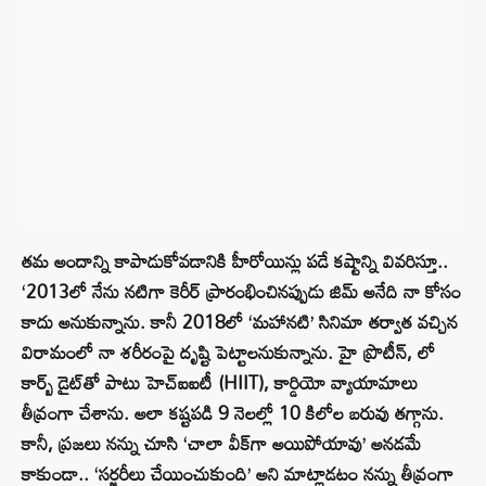
తమ అందాన్ని కాపాడుకోవడానికి హీరోయిన్లు పడే కష్టాన్ని వివరిస్తూ..
‘2013లో నేను నటిగా కెరీర్ ప్రారంభించినప్పుడు జిమ్ అనేది నా కోసం
కాదు అనుకున్నాను. కానీ 2018లో ‘మహానటి’ సినిమా తర్వాత వచ్చిన
విరామంలో నా శరీరంపై దృష్టి పెట్టాలనుకున్నాను. హై ప్రొటీన్, లో
కార్బ్ డైట్‌తో పాటు హెచ్ఐఐటీ (HIIT), కార్డియో వ్యాయామాలు
తీవ్రంగా చేశాను. అలా కష్టపడి 9 నెలల్లో 10 కిలోల బరువు తగ్గాను.
కానీ, ప్రజలు నన్ను చూసి ‘చాలా వీక్‌గా అయిపోయావు’ అనడమే
కాకుండా.. ‘సర్జరీలు చేయించుకుంది’ అని మాట్లాడటం నన్ను తీవ్రంగా