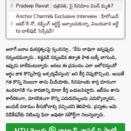
Pradeep Rawat : ఛత్రపతి, సై సినిమాల విలన్ మృతి?
Anchor Charmila Exclusive Interview : హీరోయిన్
ఆఫర్'కి నో, డబ్బింగ్ ఆర్టిస్ట్ అవ్వాలనుకున్నా..విజయవాడ ఆర్జే
to టాలీవుడ్ సెన్సేషన్!
అలాగే జనాల మనస్తత్వంపై స్పందిస్తూ.. ‘నేను లావుగా ఉన్నప్పుడు
సన్నబడమన్నారు.. కష్టపడి సన్నబడిన తర్వాత పాత లుక్కే బాగుంది,
ఇప్పుడు బాలేదంటున్నారు. అసలు ఈ ప్రపంచం ఎలా ఆలోచిస్తుందో
అర్థం కాక కొన్నిసార్లు ఆశ్చర్యమేస్తుంది’ అని కీర్తి చెప్పుకొచ్చింది. అయితే
గత కొన్ని నెలలుగా తాను మీడియాకు, సినిమాలకు కాస్త దూరంగా
ఉండటానికి గల కారణాన్ని కూడా కీర్తి బయటపెట్టారు. ఇటీవల తాను
శారీరకంగా, మానసికంగా కొన్ని ఎదురుదెబ్బలను ఎదుర్కొన్నానని,
అందుకే విరామం తీసుకోవాల్సి వచ్చిందని తెలిపారు. ప్రస్తుతం ఆమె
డెడికేషన్‌కు నెటిజన్లు ఫిదా అవుతూ సపోర్ట్‌గా నిలుస్తున్నారు.
NTV తెలుగు
వాట్సాప్ ఛానల్ ని ఫాలో