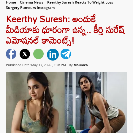
Home
Cinema News
Keerthy Suresh Reacts To Weight Loss
Surgery Rumours Instagram
Keerthy Suresh: అందుకే
మీడియాకు ధూరంగా ఉన్న.. కీర్తి సురేష్
ఎమోషనల్ కామెంట్స్!
Published Date :May 17, 2026 ,
1:28 PM
By
Mounika