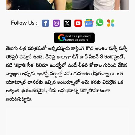
Follow Us :
Add as a preferred
source on google
తెలుగు చిత్ర పరిశ్రమలో అప్పుడప్పుడు కాస్టింగ్ కౌచ్ అంశం మళ్ళీ మళ్ళీ
తెరపైకి వస్తూనే ఉంది. దీనిపై తాజాగా బిగ్ బాస్ సీజన్ 8 కంటెస్టెంట్,
నటి ‘కిర్రాక్ సీత’ సినిమా ఇండస్ట్రీలో ఉండే చీకటి కోణాల గురించి చేసిన
వ్యాఖ్యలు ఇప్పుడు ఇండస్ట్రీ వర్గాల్లో పెను దుమారం రేపుతున్నాయి. ఒక
యూట్యూబ్ ఛానల్‌కు ఇచ్చిన ఇంటర్వ్యూలో ఆమె తనకు ఎదురైన ఒక
అత్యంత భయంకరమైన, చేదు అనుభవాన్ని నిర్మొహమాటంగా
బయటపెట్టారు.