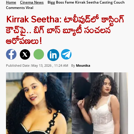
Home
Cinema News
Bigg Boss Fame Kirrak Seetha Casting Couch
Comments Viral
Kirrak Seetha: టాలీవుడ్‌లో కాస్టింగ్
కౌచ్‌పై.. బిగ్ బాస్ బ్యూటీ సంచలన
ఆరోపణలు!
Published Date :May 13, 2026 ,
11:24 AM
By
Mounika