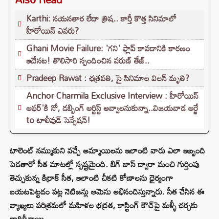
Karthi: నయనతార లేదా త్రిష.. కార్తీ కొత్త సినిమాలో
హీరోయిన్ ఎవరు?
Ghani Movie Failure: 'గని' ఫ్లాప్‌ కావడానికి కారణం
ఇదేనట! తొలిసారి స్పందించిన వరుణ్ తేజ్..
Pradeep Rawat : ఛత్రపతి, సై సినిమాల విలన్ మృతి?
Anchor Charmila Exclusive Interview : హీరోయిన్
ఆఫర్'కి నో, డబ్బింగ్ ఆర్టిస్ట్ అవ్వాలనుకున్నా..విజయవాడ ఆర్జే
to టాలీవుడ్ సెన్సేషన్!
టాలెంట్ నమ్ముకుని వచ్చే అమ్మాయిలను ఇలాంటి వారు ఎలా ఇబ్బంది
పెడతారో సీత మాటల్లో స్పష్టమైంది. బిగ్ బాస్ ద్వారా మంచి గుర్తింపు
తెచ్చుకున్న కిర్రాక్ సీత, ఇలాంటి చీకటి కోణాలను ధైర్యంగా
బయటపెట్టడం పట్ల నెటిజన్లు ఆమెను అభినందిస్తున్నారు. సీత చేసిన ఈ
వ్యాఖ్యలు పరిశ్రమలో మహిళల భద్రత, కాస్టింగ్ కౌచ్‌పై మళ్ళీ చర్చకు
దారితీశాయి.