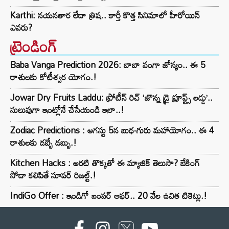
Karthi: నయనతార లేదా త్రిష.. కార్తీ కొత్త సినిమాలో హీరోయిన్
ఎవరు?
ట్రెండింగ్‌
Baba Vanga Prediction 2026: బాబా వంగా జోస్యం.. ఈ 5
రాశులకు కోటీశ్వర యోగం.!
Jowar Dry Fruits Laddu: ప్రోటీన్ రిచ్ ‘జొన్న డ్రై ఫ్రూప్ట్స్ లడ్డు’..
సులువుగా ఇంట్లోనే చేసేయండి ఇలా..!
Zodiac Predictions : ఆగస్టు 5న బుధ-గురు మహాయోగం.. ఈ 4
రాశులకు డబ్బే డబ్బు.!
Kitchen Hacks : అరటి తొక్కతో ఈ మ్యాజిక్ తెలుసా? బేకింగ్
సోడా కలిపితే సూపర్ రిజల్ట్.!
IndiGo Offer : ఇండిగో బంపర్ ఆఫర్.. 20 వేల ఉచిత టికెట్లు.!