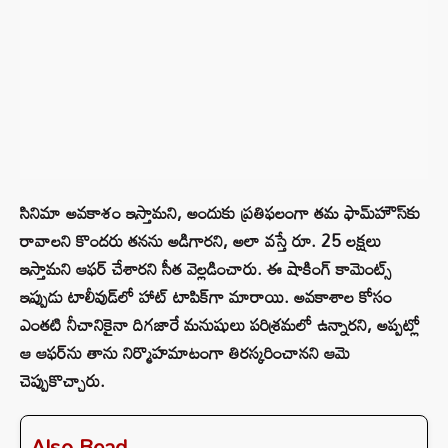
సినిమా అవకాశం ఇస్తామని, అందుకు ప్రతిఫలంగా తమ ఫామ్‌హౌస్‌కు
రావాలని కొందరు తనను అడిగారని, అలా వస్తే రూ. 25 లక్షలు
ఇస్తామని ఆఫర్ చేశారని సీత వెల్లడించారు. ఈ షాకింగ్ కామెంట్స్
ఇప్పుడు టాలీవుడ్‌లో హాట్ టాపిక్‌గా మారాయి. అవకాశాల కోసం
ఎంతటి నీచానికైనా దిగజారే మనుషులు పరిశ్రమలో ఉన్నారని, అప్పట్లో
ఆ ఆఫర్‌ను తాను నిర్మొహమాటంగా తిరస్కరించానని ఆమె
చెప్పుకొచ్చారు.
Also Read