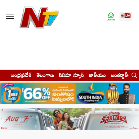
ఆంధ్రప్రదేశ్
తెలంగాణ
సినిమా న్యూస్
జాతీయం
అంతర్జాతీయం