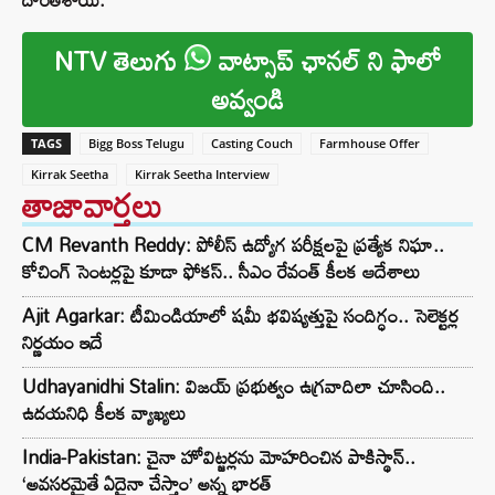
NTV తెలుగు
వాట్సాప్ ఛానల్ ని ఫాలో
అవ్వండి
TAGS
Bigg Boss Telugu
Casting Couch
Farmhouse Offer
Kirrak Seetha
Kirrak Seetha Interview
తాజావార్తలు
CM Revanth Reddy: పోలీస్ ఉద్యోగ పరీక్షలపై ప్రత్యేక నిఘా..
కోచింగ్ సెంటర్లపై కూడా ఫోకస్.. సీఎం రేవంత్ కీలక ఆదేశాలు
Ajit Agarkar: టీమిండియాలో షమీ భవిష్యత్తుపై సందిగ్ధం.. సెలెక్టర్ల
నిర్ణయం ఇదే
Udhayanidhi Stalin: విజయ్ ప్రభుత్వం ఉగ్రవాదిలా చూసింది..
ఉదయనిధి కీలక వ్యాఖ్యలు
India-Pakistan: చైనా హోవిట్జర్లను మోహరించిన పాకిస్థాన్..
‘అవసరమైతే ఏదైనా చేస్తాం’ అన్న భారత్