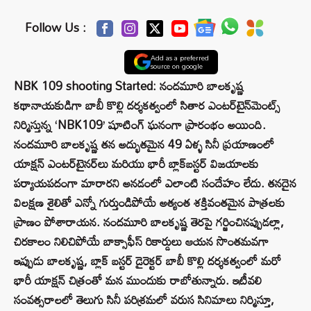
Follow Us :
Add as a preferred
source on google
NBK 109 shooting Started: నందమూరి బాలకృష్ణ
కథానాయకుడిగా బాబీ కొల్లి దర్శకత్వంలో సితార ఎంటర్‌టైన్‌మెంట్స్
నిర్మిస్తున్న ‘NBK109’ షూటింగ్ ఘనంగా ప్రారంభం అయింది.
నందమూరి బాలకృష్ణ తన అద్భుతమైన 49 ఏళ్ళ సినీ ప్రయాణంలో
యాక్షన్ ఎంటర్‌టైనర్‌లు మరియు భారీ బ్లాక్‌బస్టర్ విజయాలకు
పర్యాయపదంగా మారారని అనడంలో ఎలాంటి సందేహం లేదు. తనదైన
విలక్షణ శైలితో ఎన్నో గుర్తుండిపోయే అత్యంత శక్తివంతమైన పాత్రలకు
ప్రాణం పోశారాయన. నందమూరి బాలకృష్ణ తెరపై గర్జించినప్పుడల్లా,
చిరకాలం నిలిచిపోయే బాక్సాఫీస్ రికార్డులు ఆయన సొంతమవగా
ఇప్పుడు బాలకృష్ణ, బ్లాక్ బస్టర్ డైరెక్టర్ బాబీ కొల్లి దర్శకత్వంలో మరో
భారీ యాక్షన్ చిత్రంతో మన ముందుకు రాబోతున్నారు. ఇటీవలి
సంవత్సరాలలో తెలుగు సినీ పరిశ్రమలో వరుస సినిమాలు నిర్మిస్తూ,