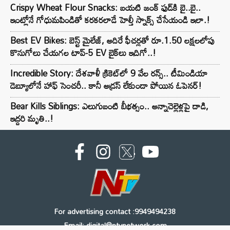
Crispy Wheat Flour Snacks: బయటి జంక్ ఫుడ్‌కి బై..బై..
ఇంట్లోనే గోధుమపిండితో కరకరలాడే హెల్తీ స్నాక్స్ చేసేయండి ఇలా.!
Best EV Bikes: బెస్ట్ మైలేజ్, అదిరే ఫీచర్లతో రూ.1.50 లక్షలలోపు
కొనుగోలు చేయగల టాప్-5 EV బైక్‌లు ఇదిగో..!
Incredible Story: దేశవాళీ క్రికెట్‌లో 9 వేల రన్స్.. టీమిండియా
డెబ్యూలోనే హాఫ్ సెంచరీ.. కానీ అడ్రస్ లేకుండా పోయిన ఓపెనర్!
Bear Kills Siblings: ఎలుగుబంటి బీభత్సం.. అన్నాచెల్లెళ్లపై దాడి,
ఇద్దరి మృతి..!
For advertising contact :9949494238
Email: digital@ntvnetwork.com