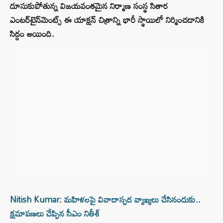
దూసుకుపోతున్న విజయవంతమైన నిర్మాణ సంస్థ సితార
ఎంటర్‌టైన్‌మెంట్స్ ఈ యాక్షన్ చిత్రాన్ని భారీ స్థాయిలో నిర్మించడానికి
సిద్దం అయింది.
Nitish Kumar: మహిళలపై వివాదాస్పద వ్యాఖ్యలు చేసినందుకు..
క్షమాపణలు చేప్పిన సీఎం నితీశ్