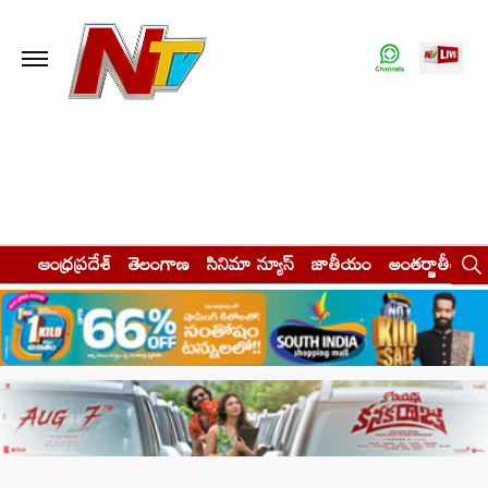
ఆంధ్రప్రదేశ్
తెలంగాణ
సినిమా న్యూస్
జాతీయం
అంతర్జాతీయం