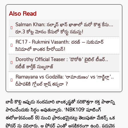
Also Read
Salman Khan: సల్మాన్ ఖాన్ ఖాతాలో మరో కొత్త కేసు...
రూ.3 కోట్ల మోసం కేసులో కోర్టు సమన్లు!
RC17 - Rukmini Vasanth: చరణ్ – సుకుమార్
సినిమాలో కాంతర హీరోయిన్!
Dorothy Official Teaser : 'డొరోతి' టైటిల్ టీజర్..
దటీజ్ కార్తీక్ సుబ్బరాజ్
Ramayana vs Godzilla: ‘రామాయణం’ vs ‘గాడ్జిల్లా'..
దీపావళికి గ్లోబల్ క్లాష్ తప్పదా ?
బాబీ కొల్లి ఇప్పుడు నందమూరి బాలకృష్ణతో సరికొత్తగా రక్త పాతాన్ని
పారించేందుకు సిద్దం అవుతున్నారు. ‘NBK109’ షూటింగ్
ఈరోజు(నవంబర్ 8) నుంచి ప్రారంభమైనట్లు తెలుపుతూ మేకర్స్ ఒక
పోస్టర్ ను వదిలారు. ఆ పోస్టర్ ఎంతో ఆసక్తికరంగా ఉంది. పదునైన