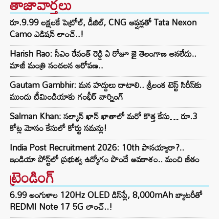
తాజావార్తలు
రూ.9.99 లక్షలకే పెట్రోల్, డీజిల్, CNG ఆప్షన్లతో Tata Nexon
Camo ఎడిషన్ లాంచ్..!
Harish Rao: సీఎం రేవంత్ రెడ్డి ఏ రోజూ జై తెలంగాణ అనలేదు..
మాజీ మంత్రి సంచలన ఆరోపణ..
Gautam Gambhir: మన హద్దులు దాటాలి.. శ్రీలంక టెస్ట్ సిరీస్‌కు
ముందు టీమిండియాకు గంభీర్ వార్నింగ్
Salman Khan: సల్మాన్ ఖాన్ ఖాతాలో మరో కొత్త కేసు… రూ.3
కోట్ల మోసం కేసులో కోర్టు సమన్లు!
India Post Recruitment 2026: 10th పాసయ్యారా?..
ఇండియా పోస్ట్‌లో ప్రభుత్వ ఉద్యోగం పొందే అవకాశం.. మంచి జీతం
ట్రెండింగ్‌
6.99 అంగుళాల 120Hz OLED డిస్‌ప్లే, 8,000mAh బ్యాటరీతో
REDMI Note 17 5G లాంచ్..!