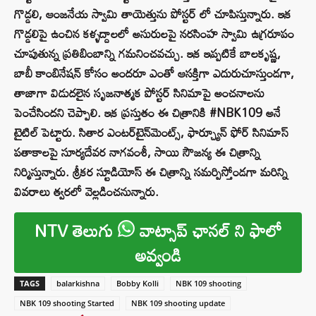
గొడ్డలి, ఆంజనేయ స్వామి తాయెత్తును పోస్టర్ లో చూపిస్తున్నారు. ఇక
గొడ్డలిపై ఉంచిన కళ్ళద్దాలలో అసురులపై నరసింహ స్వామి ఉగ్రరూపం
చూపుతున్న ప్రతిబింబాన్ని గమనించవచ్చు. ఇక ఇప్పటికే బాలకృష్ణ,
బాబీ కాంబినేషన్ కోసం అందరూ ఎంతో ఆసక్తిగా ఎదురుచూస్తుండగా,
తాజాగా విడుదలైన సృజనాత్మక పోస్టర్ సినిమాపై అంచనాలను
పెంచేసిందని చెప్పాలి. ఇక ప్రస్తుతం ఈ చిత్రానికి #NBK109 అనే
టైటిల్ పెట్టారు. సితార ఎంటర్‌టైన్‌మెంట్స్‌, ఫార్చ్యూన్‌ ఫోర్ సినిమాస్‌
పతాకాలపై సూర్యదేవర నాగవంశీ, సాయి సౌజన్య ఈ చిత్రాన్ని
నిర్మిస్తున్నారు. శ్రీకర స్టూడియోస్ ఈ చిత్రాన్ని సమర్పిస్తోండగా మరిన్ని
వివరాలు త్వరలో వెల్లడించనున్నారు.
NTV తెలుగు
వాట్సాప్ ఛానల్ ని ఫాలో
అవ్వండి
TAGS
balarkishna
Bobby Kolli
NBK 109 shooting
NBK 109 shooting Started
NBK 109 shooting update