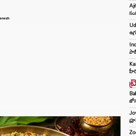
Aji
సంద
Ganesh
Udh
ఉగ్
Ind
పాక
Kar
హీ
ట్
Ba
జోస
Jow
ఫ్ర
Zod