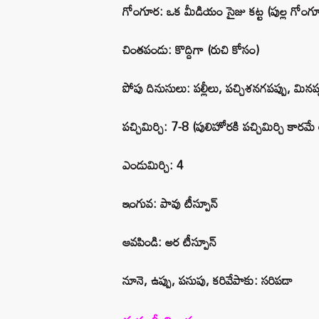
గోంగూర: ఒక మీడియం సైజు కట్ట (పుల్ల గోంగ
చింతపండు: కొద్దిగా (రుచి కోసం)
పోపు దినుసులు: పల్లీలు, పచ్చిశనగపప్పు, మినప
పచ్చిమిర్చి: 7-8 (పులిహోరకి పచ్చిమిర్చి కారమే 
ఎండుమిర్చి: 4
ఇంగువ: పావు టీస్పూన్
ఆవపిండి: అర టీస్పూన్
నూనె, ఉప్పు, పసుపు, కరివేపాకు: సరిపడా