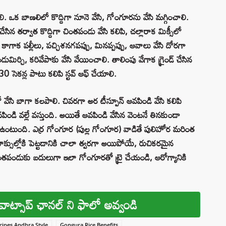
. ఒక బాణలిలో కొద్దిగా నూనె వేసి, గోంగూరను వేసి మగ్గించాలి.
సిన తర్వాత కొద్దిగా చింతపండు వేసి కలిపి, చల్లారాక మిక్సీలో
ి కాగాక పల్లీలు, పచ్చిశనగపప్పు, మినప్పప్పు, ఆవాలు వేసి దోరగా
ుమిర్చి, కరివేపాకు వేసి వేయించాలి. తాలింపు వేగాక గ్రైండ్ చేసిన
0 సెకన్ల పాటు కలిపి స్టవ్ ఆఫ్ చేయాలి.
 వేసి బాగా కలపాలి. చివరగా అర టీస్పూన్ ఆవపిండి వేసి కలిపి
పిండి వల్లే వస్తుంది. అయితే ఆవపిండి వేసిన వెంటనే తినకుండా
ా ఉంటుంది. ఎర్ర గోంగూర (పుల్ల గోంగూర) వాడితే పులిహోర మరింత
బాక్సుల్లోకి పెట్టడానికి చాలా త్వరగా అయిపోయే, రుచికరమైన
పండుకు బదులుగా ఇలా గోంగూరతో ట్రై చేయండి, ఆరోగ్యానికి
వాట్సాప్ ఛానల్ ని ఫాలో అవ్వండి
ipes Andhra Style
Gongura Rice Benefits