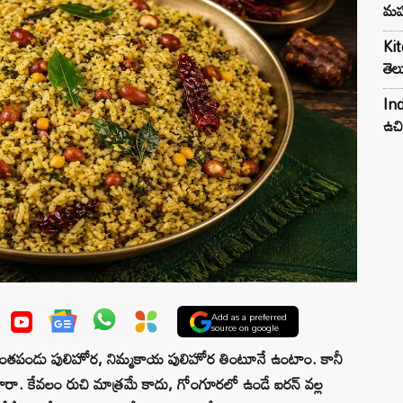
మహ
Kit
తెల
Ind
ఉచి
Add as a preferred
source on google
పండు పులిహోర, నిమ్మకాయ పులిహోర తింటూనే ఉంటాం. కానీ
ారా. కేవలం రుచి మాత్రమే కాదు, గోంగూరలో ఉండే ఐరన్ వల్ల