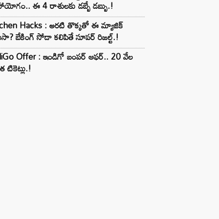
ాయోగం.. ఈ 4 రాశులకు డబ్బే డబ్బు.!
chen Hacks : అరటి తొక్కతో ఈ మ్యాజిక్
ుసా? బేకింగ్ సోడా కలిపితే సూపర్ రిజల్ట్.!
iGo Offer : ఇండిగో బంపర్ ఆఫర్.. 20 వేల
త టికెట్లు.!