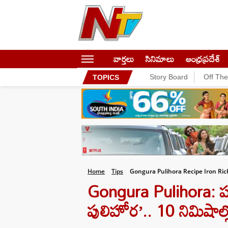
వార్తలు
సినిమాలు
ఆంధ్రప్రదేశ్
Story Board
Off Th
TOPICS
Home
Tips
Gongura Pulihora Recipe Iron Ri
Gongura Pulihora: పక్క
పులిహోర’.. 10 నిమిషాల్