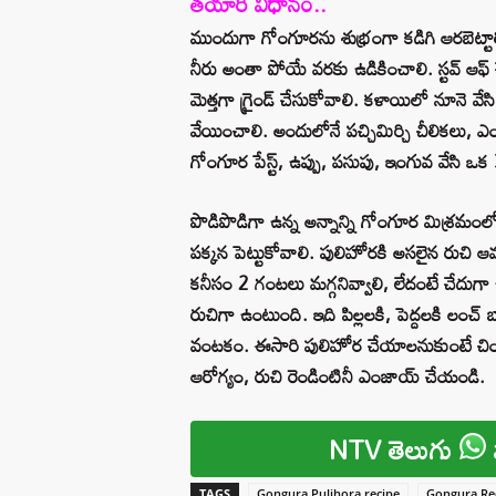
తయారీ విధానం..
ముందుగా గోంగూరను శుభ్రంగా కడిగి ఆరబెట్టాలి
నీరు అంతా పోయే వరకు ఉడికించాలి. స్టవ్ ఆఫ్ చే
మెత్తగా గ్రైండ్ చేసుకోవాలి. కళాయిలో నూనె వేస
వేయించాలి. అందులోనే పచ్చిమిర్చి చీలికలు, ఎండ
గోంగూర పేస్ట్, ఉప్పు, పసుపు, ఇంగువ వేసి ఒక 3
పొడిపొడిగా ఉన్న అన్నాన్ని గోంగూర మిశ్రమంలో
పక్కన పెట్టుకోవాలి. పులిహోరకి అసలైన రుచి ఆవ
కనీసం 2 గంటలు మగ్గనివ్వాలి, లేదంటే చేదుగ
రుచిగా ఉంటుంది. ఇది పిల్లలకి, పెద్దలకి లంచ్ 
వంటకం. ఈసారి పులిహోర చేయాలనుకుంటే చింత
ఆరోగ్యం, రుచి రెండింటినీ ఎంజాయ్ చేయండి.
NTV తెలుగు
TAGS
Gongura Pulihora recipe
Gongura Rec