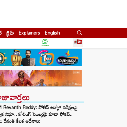
ల్
క్రైమ్
Explainers
English
ాజావార్తలు
Revanth Reddy: పోలీస్ ఉద్యోగ పరీక్షలపై
త్యేక నిఘా.. కోచింగ్ సెంటర్లపై కూడా ఫోకస్..
ం రేవంత్ కీలక ఆదేశాలు