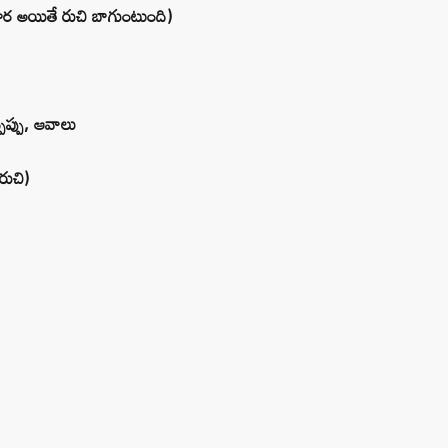
ూర అయితే రుచి బాగుంటుంది)
్పప్పు, ఆవాలు
రుచి)