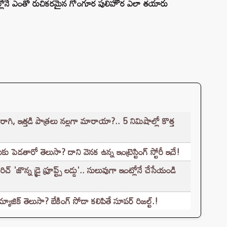
షాల్లోనే ఎంతో రుచికరమైన గోంగూర పులిహోర ఎలా తయారు
, ఇత్తడి పాత్రలు నల్లగా మారాయా?.. 5 నిమిషాల్లో కొత్త
కు పెడతారో తెలుసా? దాని వెనక ఉన్న ఇంట్రెస్టింగ్ స్టోరీ ఇదే!
'జొన్న డ్రై ఫ్రూప్ట్స్ లడ్డు'.. సులువుగా ఇంట్లోనే చేసేయండి
జిక్ తెలుసా? బేకింగ్ సోడా కలిపితే సూపర్ రిజల్ట్.!