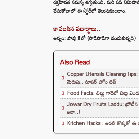
రక్తహీనత సమస్య తగ్గుతుంది. మరి పది నిమి
చేసుకోవాలో ఈ స్టోరీలో తెలుసుకుందాం.
కావలసిన పదార్థాలు..
అన్నం: పావు కిలో (పొడిపొడిగా వండుకున్నది)
Also Read
Copper Utensils Cleaning Tips: రాగి
మెరుపు.. సూపర్ హోం టిప్
Food Facts: చిల్లు గారెలో చిల్లు ఎందు
Jowar Dry Fruits Laddu: ప్రోటీన్ రిచ్ 
ఇలా..!
Kitchen Hacks : అరటి తొక్కతో ఈ మ్యా