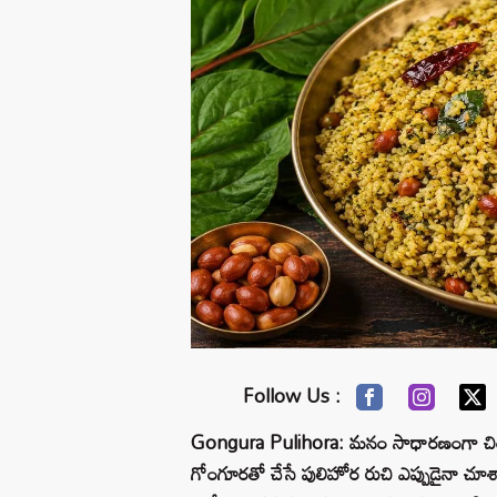
Follow Us :
Gongura Pulihora: మనం సాధారణంగా చింత
గోంగూరతో చేసే పులిహోర రుచి ఎప్పుడైనా చూశ