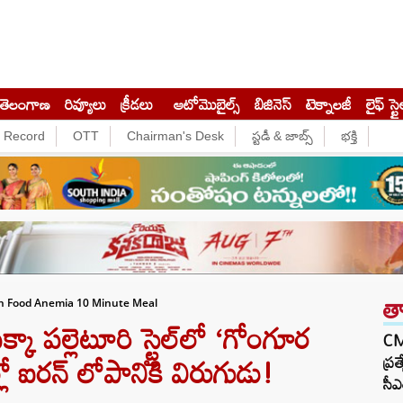
తెలంగాణ
రివ్యూలు
క్రీడలు
ఆటోమొబైల్స్
బిజినెస్‌
టెక్నాలజీ
లైఫ్ స్టై
e Record
OTT
Chairman's Desk
స్టడీ & జాబ్స్
భక్తి
త
ch Food Anemia 10 Minute Meal
ా పల్లెటూరి స్టైల్‌లో ‘గోంగూర
CM 
లో ఐరన్ లోపానికి విరుగుడు!
ప్ర
సీఎ