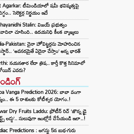
t Agarkar: టీమిండియాలో షమీ భవిష్యత్తుపై
ిగ్ధం.. సెలెక్టర్ల నిర్ణయం ఇదే
ayanidhi Stalin: విజయ్ ప్రభుత్వం
రవాదిలా చూసింది.. ఉదయనిధి కీలక వ్యాఖ్యలు
ia-Pakistan: చైనా హోవిట్జర్లను మోహరించిన
ిస్థాన్.. ‘అవసరమైతే ఏదైనా చేస్తాం’ అన్న భారత్
thi: నయనతార లేదా త్రిష.. కార్తీ కొత్త సినిమాలో
రోయిన్ ఎవరు?
రెండింగ్‌
ba Vanga Prediction 2026: బాబా వంగా
్యం.. ఈ 5 రాశులకు కోటీశ్వర యోగం.!
ar Dry Fruits Laddu: ప్రోటీన్ రిచ్ ‘జొన్న డ్రై
ూప్ట్స్ లడ్డు’.. సులువుగా ఇంట్లోనే చేసేయండి ఇలా..!
iac Predictions : ఆగస్టు 5న బుధ-గురు