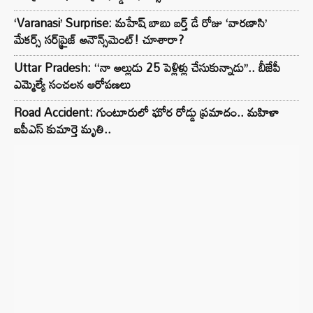
‘Varanasi’ Surprise: మహేష్ బాబు బర్త్ డే రోజు ‘వారణాసి’
మేకర్స్ సర్‌ప్రైజ్ అనౌన్స్‌మెంట్! చూశారా?
Uttar Pradesh: ‘‘నా అల్లుడు 25 పెళ్లిళ్లు చేసుకున్నాడు’’.. బీజేపీ
ఎమ్మెల్యే సంచలన ఆరోపణలు
Road Accident: గుంటూరులో ఘోర రోడ్డు ప్రమాదం.. మహిళా
ఐపీఎస్ కుమార్తె మృతి..