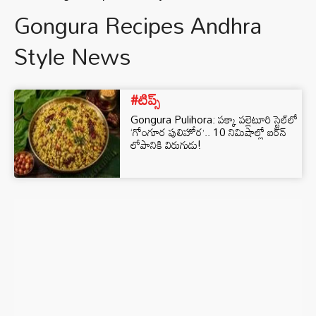
Gongura Recipes Andhra
Style News
#టిప్స్
Gongura Pulihora: పక్కా పల్లెటూరి స్టైల్‌లో
‘గోంగూర పులిహోర’.. 10 నిమిషాల్లో ఐరన్
లోపానికి విరుగుడు!