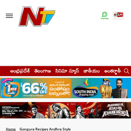
ఆంధ్రప్రదేశ్
తెలంగాణ
సినిమా న్యూస్
జాతీయం
అంతర్జాతీయం
Home
Gongura Recipes Andhra Style