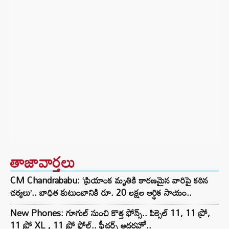
తాజావార్తలు
CM Chandrababu: ‘ప్రియాంక మృతికి కారణమైన వారిపై కఠిన
చర్యలు’.. బాధిత కుటుంబానికి రూ. 20 లక్షల ఆర్థిక సాయం..
New Phones: గూగుల్ నుంచి కొత్త ఫోన్స్.. పిక్సెల్ 11, 11 ప్రో,
11 ప్రో XL , 11 ప్రో ఫోల్డ్.. ఫీచర్స్ అదరహో..