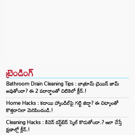
ట్రెండింగ్‌
Bathroom Drain Cleaning Tips : బాత్రూమ్ డ్రెయిన్ జామ్
అవుతోందా? ఈ 2 పదార్థాలతో చిటికెలో క్లీన్.!
Home Hacks : కడాయి హ్యాండిల్‌పై గట్టి జిడ్డా? ఈ చిట్కాలతో
కొత్తదానిలా మెరిపించండి.!
Cleaning Hacks : కిచెన్ డస్ట్‌బిన్ స్మెల్ కొడుతోందా.? ఇలా చేస్తే
క్షణాల్లో క్లీన్.!