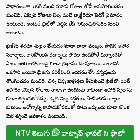
సాధారణంగా ఒకటి నుంచి మూడు రోజుల లోపే ఉపయోగించడం
మంచిది. ఎక్కువ రోజులు నిల్వ ఉంటే బ్యాక్టీరియా పెరిగే ప్రమాదం
ఉంటుంది. అందుకే ఫ్రిజ్‌లో పెట్టిన తేదీ గుర్తుంచుకోవడం మంచి
అలవాటు.
ఫ్రిజ్‌ను తరచూ శుభ్రం చేయడం కూడా చాలా ముఖ్యం. పాడైన ఆహార
పదార్థాలు, కారిపోయిన పదార్థాలు లోపల ఉండిపోతే దుర్వాసనతో
పాటు ఇతర ఆహారాలపై కూడా ప్రభావం చూపుతాయి. వారానికి
ఒకసారి అయినా ఫ్రిజ్‌ను పరిశీలించి అవసరం లేని వస్తువులను
తొలగించడం మంచిది. చిన్న చిన్న జాగ్రత్తలు తీసుకుంటే ఫ్రిజ్‌లో ఉంచే
ఆహారం ఎక్కువ రోజులు తాజాగా ఉండటమే కాకుండా ఆహార వృథాను
కూడా తగ్గించుకోవచ్చు. సరైన నిల్వ పద్ధతులు పాటించడం ద్వారా
కుటుంబ ఆరోగ్యాన్ని కాపాడుకోవడంతో పాటు ఖర్చులను కూడా కొంత
మేర తగ్గించే అవకాశం ఉంటుంది.
NTV తెలుగు
వాట్సాప్ ఛానల్ ని ఫాలో