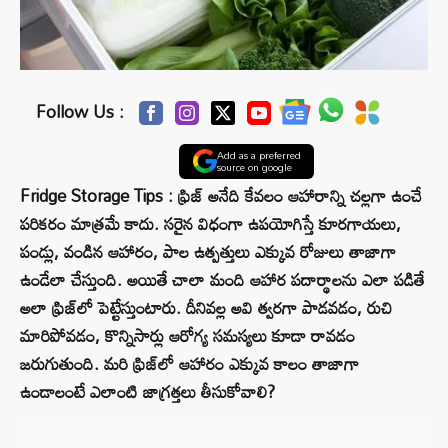
Follow Us :
Add as a preferred
source on google
Fridge Storage Tips : ఫ్రిజ్ అనేది కేవలం ఆహారాన్ని చల్లగా ఉంచే
పరికరం మాత్రమే కాదు. సరైన విధంగా ఉపయోగిస్తే కూరగాయలు,
పండ్లు, వండిన ఆహారం, పాల ఉత్పత్తులు ఎక్కువ రోజులు తాజాగా
ఉండేలా చేస్తుంది. అయితే చాలా మంది ఆహార పదార్థాలను ఎలా పడితే
అలా ఫ్రిజ్‌లో పెట్టేస్తుంటారు. దీనివల్ల అవి త్వరగా పాడవడం, రుచి
మారిపోవడం, కొన్నిసార్లు ఆరోగ్య సమస్యలు కూడా రావడం
జరుగుతుంది. మరి ఫ్రిజ్‌లో ఆహారం ఎక్కువ కాలం తాజాగా
ఉండాలంటే ఎలాంటి జాగ్రత్తలు తీసుకోవాలి?