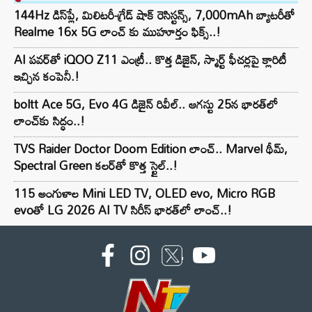
144Hz డిస్‌ప్లే, మిలిటరీ-గ్రేడ్ షాక్ రెసిస్టన్స్, 7,000mAh బ్యాటరీతో
Realme 16x 5G లాంచ్ కు ముహూర్తం ఫిక్స్..!
AI పవర్‌తో iQOO Z11 ఎంట్రీ.. కొత్త డిజైన్, స్మార్ట్ ఫీచర్లపై క్లారిటీ
ఇచ్చిన కంపెనీ.!
boltt Ace 5G, Evo 4G డిజైన్ రివీల్.. ఆగస్టు 25న భారత్‌లో
లాంచ్‌కు సిద్ధం..!
TVS Raider Doctor Doom Edition లాంచ్.. Marvel థీమ్,
Spectral Green కలర్‌తో కొత్త స్టైల్..!
115 అంగుళాల Mini LED TV, OLED evo, Micro RGB
evoతో LG 2026 AI TV సిరీస్ భారత్‌లో లాంచ్..!