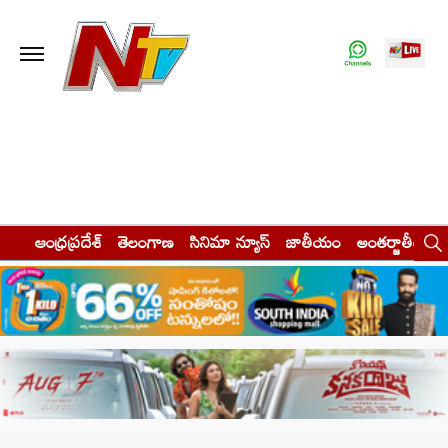
ఆంధ్రప్రదేశ్
తెలంగాణ
సినిమా న్యూస్
జాతీయం
అంతర్జాతీయం