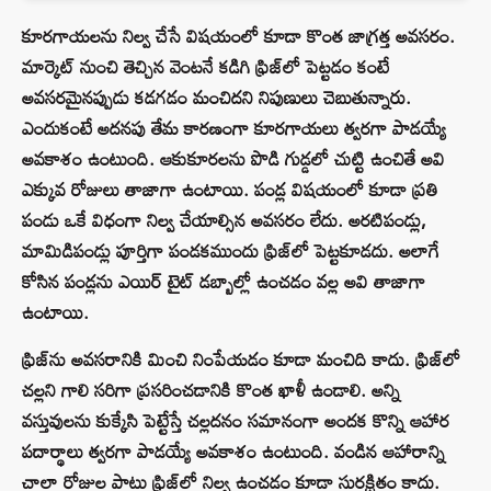
కూరగాయలను నిల్వ చేసే విషయంలో కూడా కొంత జాగ్రత్త అవసరం.
మార్కెట్ నుంచి తెచ్చిన వెంటనే కడిగి ఫ్రిజ్‌లో పెట్టడం కంటే
అవసరమైనప్పుడు కడగడం మంచిదని నిపుణులు చెబుతున్నారు.
ఎందుకంటే అదనపు తేమ కారణంగా కూరగాయలు త్వరగా పాడయ్యే
అవకాశం ఉంటుంది. ఆకుకూరలను పొడి గుడ్డలో చుట్టి ఉంచితే అవి
ఎక్కువ రోజులు తాజాగా ఉంటాయి. పండ్ల విషయంలో కూడా ప్రతి
పండు ఒకే విధంగా నిల్వ చేయాల్సిన అవసరం లేదు. అరటిపండ్లు,
మామిడిపండ్లు పూర్తిగా పండకముందు ఫ్రిజ్‌లో పెట్టకూడదు. అలాగే
కోసిన పండ్లను ఎయిర్ టైట్ డబ్బాల్లో ఉంచడం వల్ల అవి తాజాగా
ఉంటాయి.
ఫ్రిజ్‌ను అవసరానికి మించి నింపేయడం కూడా మంచిది కాదు. ఫ్రిజ్‌లో
చల్లని గాలి సరిగా ప్రసరించడానికి కొంత ఖాళీ ఉండాలి. అన్ని
వస్తువులను కుక్కేసి పెట్టేస్తే చల్లదనం సమానంగా అందక కొన్ని ఆహార
పదార్థాలు త్వరగా పాడయ్యే అవకాశం ఉంటుంది. వండిన ఆహారాన్ని
చాలా రోజుల పాటు ఫ్రిజ్‌లో నిల్వ ఉంచడం కూడా సురక్షితం కాదు.