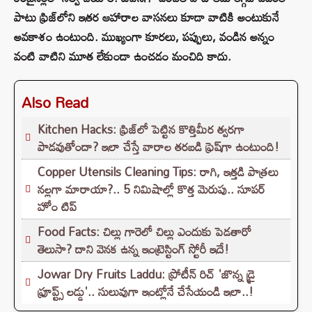
పాటు ఫ్రిజ్‌లోని ఇతర ఆహారాల వాసనలు కూడా వాటికి అంటుకునే
అవకాశం ఉంటుంది. ముఖ్యంగా కూరలు, పప్పులు, వండిన అన్నం
వంటి వాటిని మూత లేకుండా ఉంచడం మంచిది కాదు.
Also Read
Kitchen Hacks: ఫ్రిజ్‌లో పెట్టిన కొత్తిమీర త్వరగా
పాడవుతోందా? ఇలా చేస్తే వారాల తరబడి ఫ్రెష్‌గా ఉంటుంది!
Copper Utensils Cleaning Tips: రాగి, ఇత్తడి పాత్రలు
నల్లగా మారాయా?.. 5 నిమిషాల్లో కొత్త మెరుపు.. సూపర్
హోం టిప్
Food Facts: చిల్లు గారెలో చిల్లు ఎందుకు పెడతారో
తెలుసా? దాని వెనక ఉన్న ఇంట్రెస్టింగ్ స్టోరీ ఇదే!
Jowar Dry Fruits Laddu: ప్రోటీన్ రిచ్ 'జొన్న డ్రై
ఫ్రూప్ట్స్ లడ్డు'.. సులువుగా ఇంట్లోనే చేసేయండి ఇలా..!