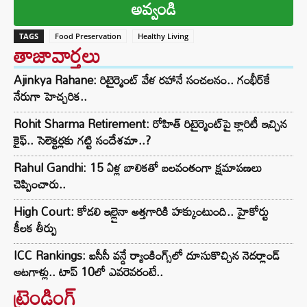
అవ్వండి
TAGS
Food Preservation
Healthy Living
తాజావార్తలు
Ajinkya Rahane: రిటైర్మెంట్ వేళ రహానే సంచలనం.. గంభీర్‌కే
నేరుగా హెచ్చరిక..
Rohit Sharma Retirement: రోహిత్ రిటైర్మెంట్‌పై క్లారిటీ ఇచ్చిన
కైఫ్.. సెలెక్టర్లకు గట్టి సందేశమా..?
Rahul Gandhi: 15 ఏళ్ల బాలికతో బలవంతంగా క్షమాపణలు
చెప్పించారు..
High Court: కోడలి ఇల్లైనా అత్తగారికి హక్కుంటుంది.. హైకోర్టు
కీలక తీర్పు
ICC Rankings: ఐసీసీ వన్డే ర్యాంకింగ్స్‌లో దూసుకొచ్చిన నెదర్లాండ్
ఆటగాళ్లు.. టాప్ 10లో ఎవరెవరంటే..
ట్రెండింగ్‌