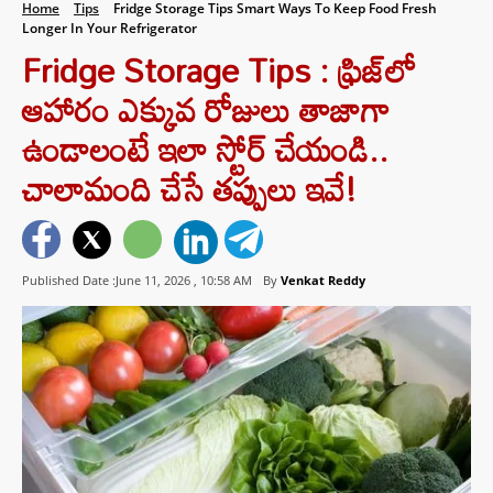
Home
Tips
Fridge Storage Tips Smart Ways To Keep Food Fresh
Longer In Your Refrigerator
Fridge Storage Tips : ఫ్రిజ్‌లో
ఆహారం ఎక్కువ రోజులు తాజాగా
ఉండాలంటే ఇలా స్టోర్ చేయండి..
చాలామంది చేసే తప్పులు ఇవే!
Published Date :June 11, 2026 ,
10:58 AM
By
Venkat Reddy