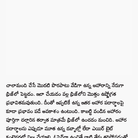
చాలామంది చేసే మొదటి పొరపాటు వేడిగా ఉన్న ఆహారాన్ని నేరుగా
ఫ్రిజ్‌లో పెట్టడం. ఇలా చేయడం వల్ల ఫ్రిజ్‌లోని మొత్తం ఉష్ణోగ్రత
ప్రభావితమవుతుంది. దీంతో ఇప్పటికే ఉన్న ఇతర ఆహార పదార్థాలపై
కూడా ప్రభావం పడే అవకాశం ఉంటుంది. కాబట్టి వండిన ఆహారం
పూర్తిగా చల్లారిన తర్వాత మాత్రమే ఫ్రిజ్‌లో ఉంచడం మంచిది. ఆహార
పదార్థాలను ఎప్పుడూ మూత ఉన్న డబ్బాల్లో లేదా ఎయిర్ టైట్
కంటైనర్లలో నిల్వ చేయాలి. ఓపెన్‌గా ఉంచితే వాటి తేమ తగ్గిపోవడంతో