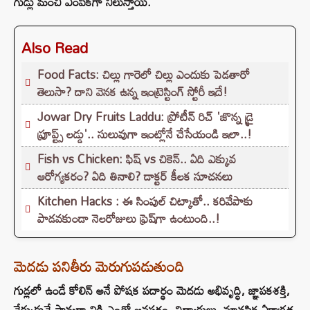
గుడ్లు మంచి ఎంపికగా నిలుస్తాయి.
Also Read
Food Facts: చిల్లు గారెలో చిల్లు ఎందుకు పెడతారో
తెలుసా? దాని వెనక ఉన్న ఇంట్రెస్టింగ్ స్టోరీ ఇదే!
Jowar Dry Fruits Laddu: ప్రోటీన్ రిచ్ 'జొన్న డ్రై
ఫ్రూప్ట్స్ లడ్డు'.. సులువుగా ఇంట్లోనే చేసేయండి ఇలా..!
Fish vs Chicken: ఫిష్ vs చికెన్.. ఏది ఎక్కువ
ఆరోగ్యకరం? ఏది తినాలి? డాక్టర్ కీలక సూచనలు
Kitchen Hacks : ఈ సింపుల్ చిట్కాతో.. కరివేపాకు
పాడవకుండా నెలరోజులు ఫ్రెష్‌గా ఉంటుంది..!
మెదడు పనితీరు మెరుగుపడుతుంది
గుడ్లలో ఉండే కోలిన్ అనే పోషక పదార్థం మెదడు అభివృద్ధి, జ్ఞాపకశక్తి,
నేర్చుకునే సామర్థ్యానికి ఎంతో అవసరం. విద్యార్థులు, మానసిక ఏకాగ్రత