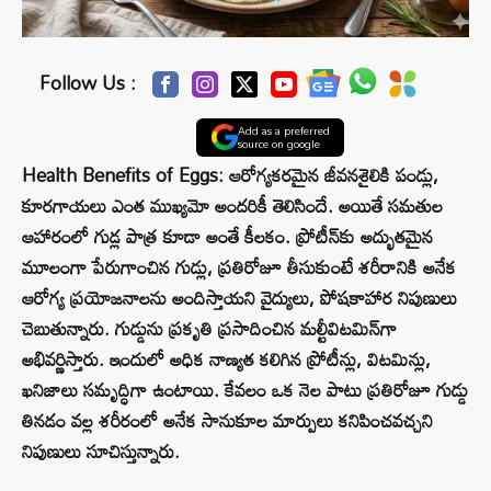
Follow Us :
Add as a preferred
source on google
Health Benefits of Eggs: ఆరోగ్యకరమైన జీవనశైలికి పండ్లు,
కూరగాయలు ఎంత ముఖ్యమో అందరికీ తెలిసిందే. అయితే సమతుల
ఆహారంలో గుడ్ల పాత్ర కూడా అంతే కీలకం. ప్రోటీన్‌కు అద్భుతమైన
మూలంగా పేరుగాంచిన గుడ్లు, ప్రతిరోజూ తీసుకుంటే శరీరానికి అనేక
ఆరోగ్య ప్రయోజనాలను అందిస్తాయని వైద్యులు, పోషకాహార నిపుణులు
చెబుతున్నారు. గుడ్డును ప్రకృతి ప్రసాదించిన మల్టీవిటమిన్‌గా
అభివర్ణిస్తారు. ఇందులో అధిక నాణ్యత కలిగిన ప్రోటీన్లు, విటమిన్లు,
ఖనిజాలు సమృద్ధిగా ఉంటాయి. కేవలం ఒక నెల పాటు ప్రతిరోజూ గుడ్డు
తినడం వల్ల శరీరంలో అనేక సానుకూల మార్పులు కనిపించవచ్చని
నిపుణులు సూచిస్తున్నారు.