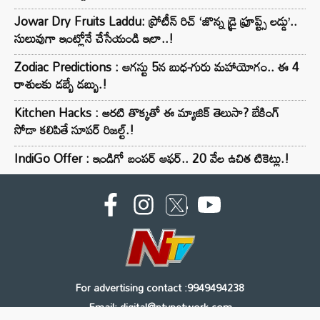
Jowar Dry Fruits Laddu: ప్రోటీన్ రిచ్ ‘జొన్న డ్రై ఫ్రూప్ట్స్ లడ్డు’..
సులువుగా ఇంట్లోనే చేసేయండి ఇలా..!
Zodiac Predictions : ఆగస్టు 5న బుధ-గురు మహాయోగం.. ఈ 4
రాశులకు డబ్బే డబ్బు.!
Kitchen Hacks : అరటి తొక్కతో ఈ మ్యాజిక్ తెలుసా? బేకింగ్
సోడా కలిపితే సూపర్ రిజల్ట్.!
IndiGo Offer : ఇండిగో బంపర్ ఆఫర్.. 20 వేల ఉచిత టికెట్లు.!
For advertising contact :9949494238
Email: digital@ntvnetwork.com