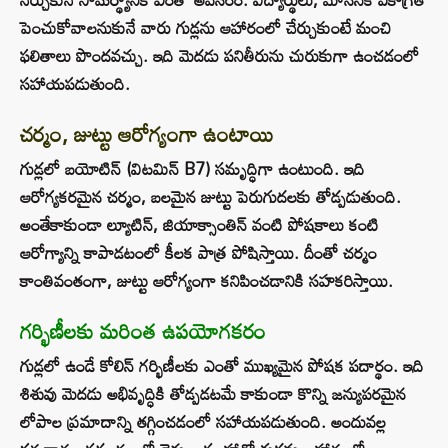
పెంచుకోవాలనుకునే వారు గుడ్లను ఆహారంలో చేర్చుకుంటే మంచి
ఫలితాలు పొందవచ్చు. ఇది మెదడు పనితీరును చురుకుగా ఉంచడంలో
సహాయపడుతుంది.
చర్మం, జుట్టు ఆరోగ్యంగా ఉంటాయి
గుడ్లలో బయోటిన్ (విటమిన్ B7) సమృద్ధిగా ఉంటుంది. ఇది
ఆరోగ్యకరమైన చర్మం, బలమైన జుట్టు పెరుగుదలకు తోడ్పడుతుంది.
అంతేకాకుండా ల్యూటిన్, జియాక్సాంతిన్ వంటి పోషకాలు కంటి
ఆరోగ్యాన్ని కాపాడటంలో కీలక పాత్ర పోషిస్తాయి. దీంతో చర్మం
కాంతివంతంగా, జుట్టు ఆరోగ్యంగా కనిపించడానికి సహకరిస్తాయి.
గర్భిణీలకు మరింత ఉపయోగకరం
గుడ్లలో ఉండే కోలిన్ గర్భిణీలకు ఎంతో ముఖ్యమైన పోషక పదార్థం. ఇది
శిశువు మెదడు అభివృద్ధికి తోడ్పడటమే కాకుండా కొన్ని జన్యుపరమైన
లోపాల ప్రమాదాన్ని తగ్గించడంలో సహాయపడుతుంది. అందువల్ల