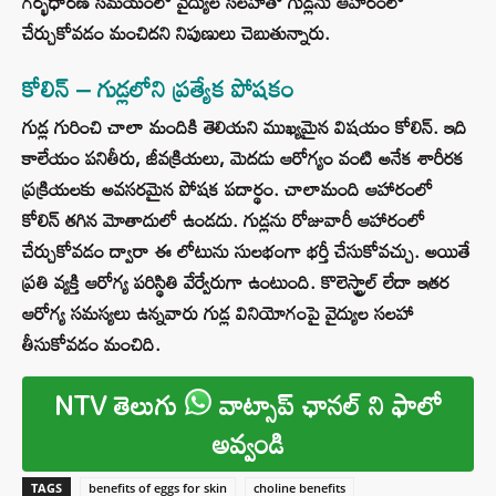
గర్భధారణ సమయంలో వైద్యుల సలహాతో గుడ్లను ఆహారంలో
చేర్చుకోవడం మంచిదని నిపుణులు చెబుతున్నారు.
కోలిన్‌ – గుడ్లలోని ప్రత్యేక పోషకం
గుడ్ల గురించి చాలా మందికి తెలియని ముఖ్యమైన విషయం కోలిన్. ఇది
కాలేయం పనితీరు, జీవక్రియలు, మెదడు ఆరోగ్యం వంటి అనేక శారీరక
ప్రక్రియలకు అవసరమైన పోషక పదార్థం. చాలామంది ఆహారంలో
కోలిన్ తగిన మోతాదులో ఉండదు. గుడ్లను రోజువారీ ఆహారంలో
చేర్చుకోవడం ద్వారా ఈ లోటును సులభంగా భర్తీ చేసుకోవచ్చు. అయితే
ప్రతి వ్యక్తి ఆరోగ్య పరిస్థితి వేర్వేరుగా ఉంటుంది. కొలెస్ట్రాల్ లేదా ఇతర
ఆరోగ్య సమస్యలు ఉన్నవారు గుడ్ల వినియోగంపై వైద్యుల సలహా
తీసుకోవడం మంచిది.
NTV తెలుగు
వాట్సాప్ ఛానల్ ని ఫాలో
అవ్వండి
TAGS
benefits of eggs for skin
choline benefits