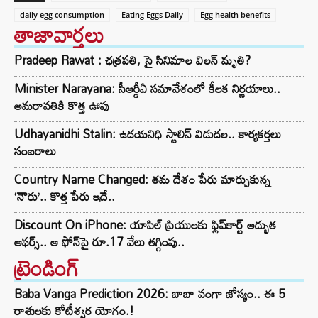
daily egg consumption
Eating Eggs Daily
Egg health benefits
తాజావార్తలు
Pradeep Rawat : ఛత్రపతి, సై సినిమాల విలన్ మృతి?
Minister Narayana: సీఆర్డీఏ సమావేశంలో కీలక నిర్ణయాలు..
అమరావతికి కొత్త ఊపు
Udhayanidhi Stalin: ఉదయనిధి స్టాలిన్ విడుదల.. కార్యకర్తలు
సంబరాలు
Country Name Changed: తమ దేశం పేరు మార్చుకున్న
‘నౌరు’.. కొత్త పేరు ఇదే..
Discount On iPhone: యాపిల్ ప్రియులకు ఫ్లిప్‌కార్ట్ అద్భుత
ఆఫర్స్.. ఆ ఫోన్‌పై రూ.17 వేలు తగ్గింపు..
ట్రెండింగ్‌
Baba Vanga Prediction 2026: బాబా వంగా జోస్యం.. ఈ 5
రాశులకు కోటీశ్వర యోగం.!