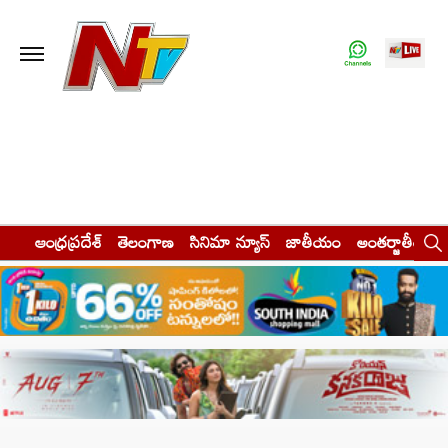
ఆంధ్రప్రదేశ్
తెలంగాణ
సినిమా న్యూస్
జాతీయం
అంతర్జాతీయం