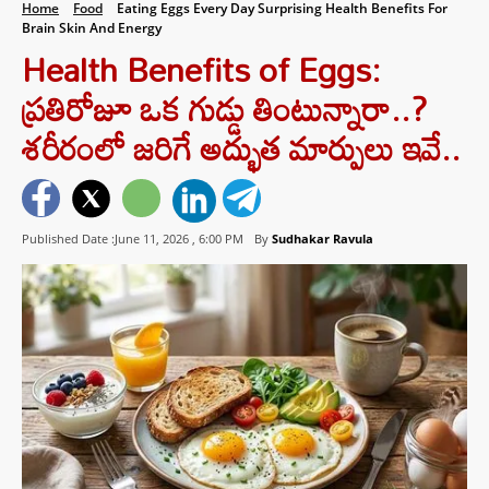
Home
Food
Eating Eggs Every Day Surprising Health Benefits For
Brain Skin And Energy
Health Benefits of Eggs:
ప్రతిరోజూ ఒక గుడ్డు తింటున్నారా..?
శరీరంలో జరిగే అద్భుత మార్పులు ఇవే..
Published Date :June 11, 2026 ,
6:00 PM
By
Sudhakar Ravula