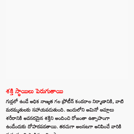
శక్తి స్థాయిలు పెరుగుతాయి
గుడ్లలో ఉండే అధిక నాణ్యత గల ప్రోటీన్ కండరాల నిర్మాణానికి, వాటి
మరమ్మతులకు సహాయపడుతుంది. ఇందులోని అమినో ఆమ్లాలు
శరీరానికి అవసరమైన శక్తిని అందించి రోజంతా ఉత్సాహంగా
ఉండేందుకు దోహదపడతాయి. తరచుగా అలసటగా అనిపించే వారికి