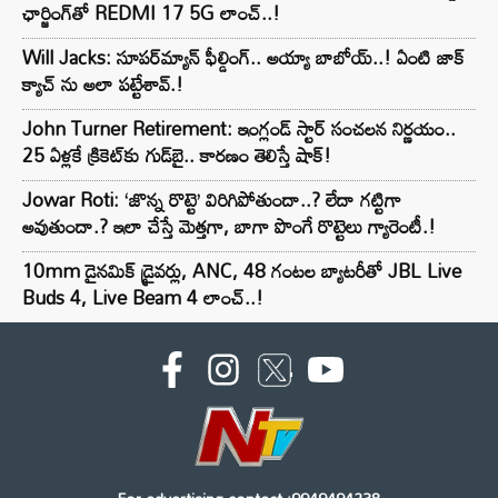
ఛార్జింగ్‌తో REDMI 17 5G లాంచ్..!
Will Jacks: సూపర్‌మ్యాన్ ఫీల్డింగ్.. అయ్యా బాబోయ్..! ఏంటి జాక్
క్యాచ్ ను అలా పట్టేశావ్.!
John Turner Retirement: ఇంగ్లండ్ స్టార్ సంచలన నిర్ణయం..
25 ఏళ్లకే క్రికెట్‌కు గుడ్‌బై.. కారణం తెలిస్తే షాక్!
Jowar Roti: ‘జొన్న రొట్టె’ విరిగిపోతుందా..? లేదా గట్టిగా
అవుతుందా.? ఇలా చేస్తే మెత్తగా, బాగా పొంగే రొట్టెలు గ్యారెంటీ.!
10mm డైనమిక్ డ్రైవర్లు, ANC, 48 గంటల బ్యాటరీతో JBL Live
Buds 4, Live Beam 4 లాంచ్..!