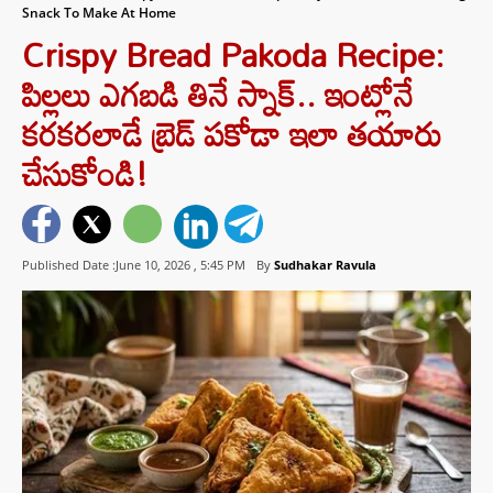
Snack To Make At Home
Crispy Bread Pakoda Recipe:
పిల్లలు ఎగబడి తినే స్నాక్.. ఇంట్లోనే
కరకరలాడే బ్రెడ్ పకోడా ఇలా తయారు
చేసుకోండి!
Published Date :June 10, 2026 ,
5:45 PM
By
Sudhakar Ravula