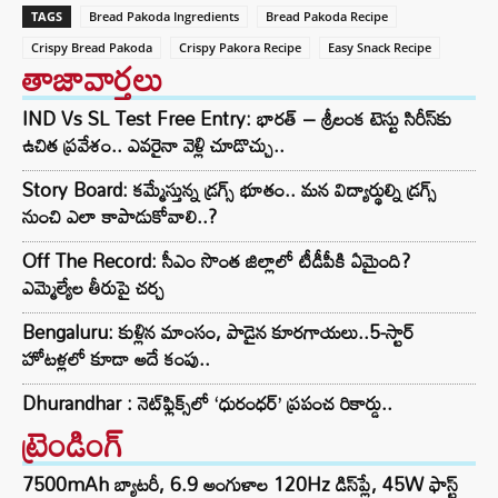
TAGS
Bread Pakoda Ingredients
Bread Pakoda Recipe
Crispy Bread Pakoda
Crispy Pakora Recipe
Easy Snack Recipe
తాజావార్తలు
IND Vs SL Test Free Entry: భారత్ – శ్రీలంక టెస్టు సిరీస్‌కు
ఉచిత ప్రవేశం.. ఎవరైనా వెళ్లి చూడొచ్చు..
Story Board: కమ్మేస్తున్న డ్రగ్స్ భూతం.. మన విద్యార్థుల్ని డ్రగ్స్
నుంచి ఎలా కాపాడుకోవాలి..?
Off The Record: సీఎం సొంత జిల్లాలో టీడీపీకి ఏమైంది?
ఎమ్మెల్యేల తీరుపై చర్చ
Bengaluru: కుళ్లిన మాంసం, పాడైన కూరగాయలు..5-స్టార్
హోటళ్లలో కూడా అదే కంపు..
Dhurandhar : నెట్‌ఫ్లిక్స్‌లో ‘ధురంధర్’ ప్రపంచ రికార్డు..
ట్రెండింగ్‌
7500mAh బ్యాటరీ, 6.9 అంగుళాల 120Hz డిస్‌ప్లే, 45W ఫాస్ట్