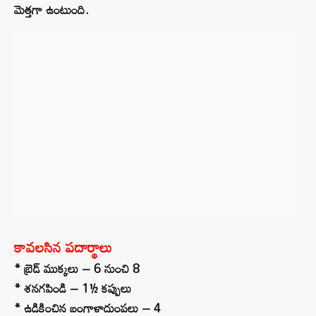
మెత్తగా ఉంటుంది.
కావలసిన పదార్థాలు
* బ్రెడ్ ముక్కలు – 6 నుంచి 8
* శనగపిండి – 1½ కప్పులు
* ఉడికించిన బంగాళాదుంపలు – 4