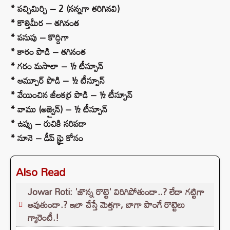
* పచ్చిమిర్చి – 2 (సన్నగా తరిగినవి)
* కొత్తిమీర – తగినంత
* పసుపు – కొద్దిగా
* కారం పొడి – తగినంత
* గరం మసాలా – ½ టీస్పూన్
* ఆమ్చూర్ పొడి – ½ టీస్పూన్
* వేయించిన జీలకర్ర పొడి – ½ టీస్పూన్
* వాము (అజ్వైన్) – ½ టీస్పూన్
* ఉప్పు – రుచికి సరిపడా
* నూనె – డీప్ ఫ్రై కోసం
Also Read
Jowar Roti: 'జొన్న రొట్టె' విరిగిపోతుందా..? లేదా గట్టిగా
అవుతుందా.? ఇలా చేస్తే మెత్తగా, బాగా పొంగే రొట్టెలు
గ్యారెంటీ.!