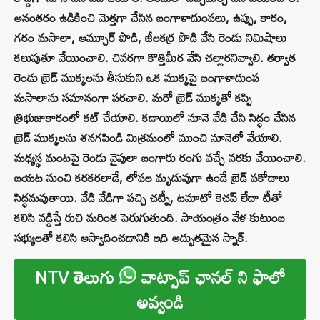
అనంతరం ఉడికించి మెత్తగా చేసిన బంగాళాదుంపలు, ఉప్పు, కారం,
గరం మసాలా, ఆమ్చూర్ పొడి, జీలకర్ర పొడి వేసి రెండు నిమిషాలు
కలుపుతూ వేయించాలి. చివరగా కొత్తిమీర వేసి చల్లారనివ్వాలి. తర్వాత
రెండు బ్రెడ్ ముక్కలను తీసుకుని ఒక ముక్కపై బంగాళాదుంప
మసాలాను సమానంగా పరచాలి. మరో బ్రెడ్ ముక్కతో కప్పి
త్రిభుజాకారంలో కట్ చేయాలి. కడాయిలో నూనె వేడి చేసి సిద్ధం చేసిన
బ్రెడ్ ముక్కలను శనగపిండి మిశ్రమంలో ముంచి నూనెలో వేయాలి.
మధ్యస్థ మంటపై రెండు వైపులా బంగారు రంగు వచ్చే వరకు వేయించాలి.
బయట నుంచి కరకరలాడే, లోపల మృదువుగా ఉండే బ్రెడ్ పకోడాలు
సిద్ధమవుతాయి. వేడి వేడిగా పచ్చి చట్నీ, టమాటో కెచప్ లేదా టీతో
కలిసి వడ్డిస్తే రుచి మరింత పెరుగుతుంది. సాయంత్రం వేళ కుటుంబ
సభ్యులతో కలిసి ఆస్వాదించడానికి ఇది అద్భుతమైన స్నాక్.
NTV తెలుగు
వాట్సాప్ ఛానల్ ని ఫాలో
అవ్వండి