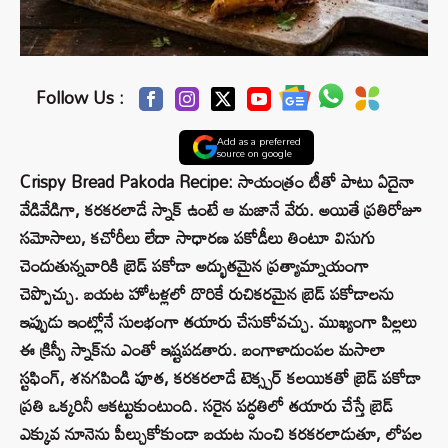
Follow Us :
Add as a preferred
source on google
Crispy Bread Pakoda Recipe: సాయంత్రం టీతో పాటు ఏదైనా
వేడివేడిగా, కరకరలాడే స్నాక్ ఉంటే ఆ మజానే వేరు. అయితే ప్రతిరోజూ
సమోసాలు, కచోరీలు లేదా సాధారణ పకోడీలు తింటూ విసుగు
చెందుతున్నవారికి బ్రెడ్ పకోడా అద్భుతమైన ప్రత్యామ్నాయంగా
చెప్పొచ్చు. బయట హోటళ్లలో దొరికే రుచికరమైన బ్రెడ్ పకోడాలను
ఇప్పుడు ఇంట్లోనే సులభంగా తయారు చేసుకోవచ్చు. ముఖ్యంగా పిల్లలు
ఈ క్రిస్పీ స్నాక్‌ను ఎంతో ఇష్టపడతారు. బంగాళాదుంపల మసాలా
స్టఫింగ్, శనగపిండి పూత, కరకరలాడే టెక్స్చర్ కలయికతో బ్రెడ్ పకోడా
ప్రతి ఒక్కరినీ ఆకట్టుకుంటుంది. సరైన పద్ధతిలో తయారు చేస్తే బ్రెడ్
ఎక్కువ నూనెను పీల్చుకోకుండా బయట నుంచి కరకరలాడుతూ, లోపల