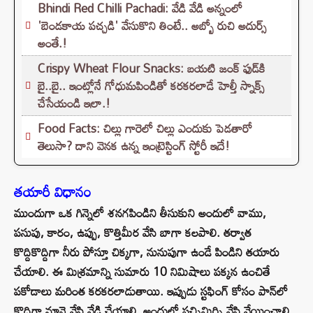
Bhindi Red Chilli Pachadi: వేడి వేడి అన్నంలో
'బెండకాయ పచ్చడి' వేసుకొని తింటే.. అబ్బో రుచి అదుర్స్
అంతే.!
Crispy Wheat Flour Snacks: బయటి జంక్ ఫుడ్‌కి
బై..బై.. ఇంట్లోనే గోధుమపిండితో కరకరలాడే హెల్తీ స్నాక్స్
చేసేయండి ఇలా.!
Food Facts: చిల్లు గారెలో చిల్లు ఎందుకు పెడతారో
తెలుసా? దాని వెనక ఉన్న ఇంట్రెస్టింగ్ స్టోరీ ఇదే!
తయారీ విధానం
ముందుగా ఒక గిన్నెలో శనగపిండిని తీసుకుని అందులో వాము,
పసుపు, కారం, ఉప్పు, కొత్తిమీర వేసి బాగా కలపాలి. తర్వాత
కొద్దికొద్దిగా నీరు పోస్తూ చిక్కగా, నునుపుగా ఉండే పిండిని తయారు
చేయాలి. ఈ మిశ్రమాన్ని సుమారు 10 నిమిషాలు పక్కన ఉంచితే
పకోడాలు మరింత కరకరలాడుతాయి. ఇప్పుడు స్టఫింగ్ కోసం పాన్‌లో
కొద్దిగా నూనె వేసి వేడి చేయాలి. అందులో పచ్చిమిర్చి వేసి వేయించాలి.