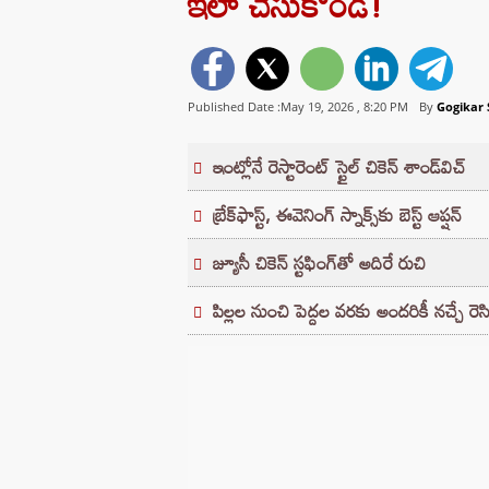
ఇలా చేసుకోండి!
Published Date :May 19, 2026 ,
8:20 PM
By
Gogikar 
ఇంట్లోనే రెస్టారెంట్ స్టైల్ చికెన్ శాండ్‌విచ్
బ్రేక్‌ఫాస్ట్, ఈవెనింగ్ స్నాక్స్‌కు బెస్ట్ ఆప్షన్
జ్యూసీ చికెన్ స్టఫింగ్‌తో అదిరే రుచి
పిల్లల నుంచి పెద్దల వరకు అందరికీ నచ్చే రెస