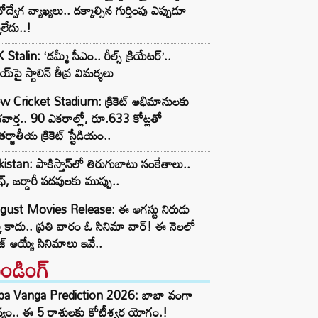
ోద్వేగ వ్యాఖ్యలు.. దక్కాల్సిన గుర్తింపు ఎప్పుడూ
కలేదు..!
Stalin: ‘డమ్మీ సీఎం.. రీల్స్ క్రియేటర్’..
య్‌పై స్టాలిన్ తీవ్ర విమర్శలు
w Cricket Stadium: క్రికెట్ అభిమానులకు
వార్త.. 90 ఎకరాల్లో, రూ.633 కోట్లతో
ర్జాతీయ క్రికెట్ స్టేడియం..
istan: పాకిస్తాన్‌లో తిరుగుబాటు సంకేతాలు..
ఫ్, జర్దారీ పదవులకు ముప్పు..
gust Movies Release: ఈ ఆగస్టు నిరుడు
్క కాదు.. ప్రతి వారం ఓ సినిమా వార్! ఈ నెలలో
ీజ్ అయ్యే సినిమాలు ఇవే..
రెండింగ్‌
ba Vanga Prediction 2026: బాబా వంగా
్యం.. ఈ 5 రాశులకు కోటీశ్వర యోగం.!