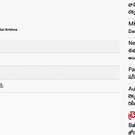
భావ
దక్
MK 
విజ
Sai Krishna
Ne
శుభ
అంత
Pak
షరీ
ిపీ
Au
లెక
రిల
ట్
Ba
జోస