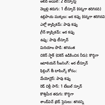
ఆలివ్ ఆయిల్: 2 టీస్పూన్లు
వెల్లుల్లి తరుగు: 1 టీస్పూన్ (సన్నగా తరిగినది)
ఉల్లిపాయ ముక్కలు: అర కప్పు (సన్నగా తరిగినవి
ఎల్లో క్యాప్సికమ్: పావు కప్పు
గ్రీన్ క్యాప్సికమ్: అర కప్పు
ఉప్పు: పావు టీస్పూన్
మిరియాల పొడి: తగినంత
చికెన్ స్టాక్ (చికెన్ ఉడికించిన నీరు): కొద్దిగా
ఇటాలియన్ సీజనింగ్: అర టీస్పూన్
ఫిల్లింగ్ & టాపింగ్స్ కోసం:
మేయోనైస్: పావు కప్పు
రెడ్ చిల్లీ సాస్: 1 టేబుల్ స్పూన్
కొత్తిమీర తరుగు: కొద్దిగా
శాండ్‌విచ్ బ్రెడ్ స్లైసులు: తగినన్ని