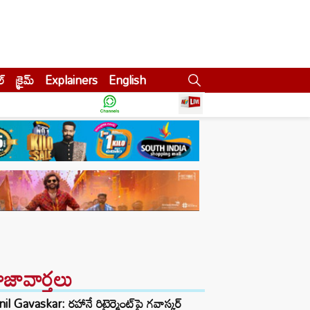
ల్
క్రైమ్
Explainers
English
ాజావార్తలు
il Gavaskar: రహానే రిటైర్మెంట్‌పై గవాస్కర్