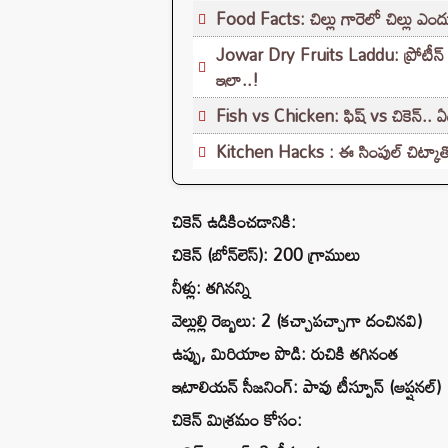
Food Facts: చిల్లు గారెలో చిల్లు ఎందు
Jowar Dry Fruits Laddu: ప్రోటీన్ రిచ్ 
ఇలా..!
Fish vs Chicken: ఫిష్ vs చికెన్.. ఏ
Kitchen Hacks : ఈ సింపుల్ చిట్కాతో
చికెన్ ఉడికించడానికి:
చికెన్ (బోన్‌లెస్): 200 గ్రాములు
నీళ్లు: తగినన్ని
వెల్లుల్లి రెబ్బలు: 2 (కచ్చాపచ్చాగా దంచినవి)
ఉప్పు, మిరియాల పొడి: రుచికి తగినంత
ఇటాలియన్ సీజనింగ్: పావు టీస్పూన్ (ఆప్షనల్)
చికెన్ మిశ్రమం కోసం: