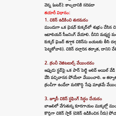
వెన్న (బటర్): కాల్చడానికి సరిపడా
తయారీ విధానం:
1. చికెన్ ఉడికించి తురమడం
ముందుగా ఒక ప్రెషర్ కుక్కర్‌లో శుభ్రం చేసిన చికె
ఇటాలియన్ సీజనింగ్ వేయాలి. దీనిని మధ్యస్థ
కుక్కర్ ప్రెజర్ తగ్గాక చికెన్‌ను బయటకు తీసి 
పెట్టుకోవాలి). చికెన్ చల్లారిన తర్వాత, దానిని చేత్త
2. క్రంచీ వెజిటబుల్స్ వేయించడం
ఇప్పుడు స్టవ్‌పై ఒక పాన్ పెట్టి ఆలివ్ ఆయిల్ వే
వేసి పచ్చివాసన పోయేలా వేయించాలి. ఆ తర్వాత అం
క్రంచీగా ఉండేలా మరికొద్ది సేపు మాత్రమే వేయి
3. జ్యూసీ చికెన్ స్టఫింగ్ సిద్ధం చేయడం
బాణలిలో వేగుతున్న కూరగాయల ముక్కల్లో ముందుగ
కొద్దిగా చికెన్ స్టాక్ (చికెన్ ఉడికించిన నీ