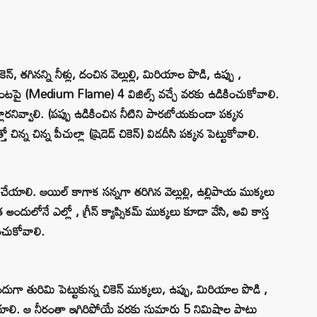
న్, తగినన్ని నీళ్లు, దంచిన వెల్లుల్లి, మిరియాల పొడి, ఉప్పు ,
 మంటపై (Medium Flame) 4 విజిల్స్ వచ్చే వరకు ఉడికించుకోవాలి.
చల్లారనివ్వాలి. (పప్పు ఉడికించిన నీటిని పారబోయకుండా పక్కన
ో చిన్న చిన్న పీచుల్లా (ష్రెడెడ్ చికెన్) విడదీసి పక్కన పెట్టుకోవాలి.
డి చేయాలి. ఆయిల్ కాగాక సన్నగా తరిగిన వెల్లుల్లి, ఉల్లిపాయ ముక్కలు
దులోనే ఎల్లో , గ్రీన్ క్యాప్సికమ్ ముక్కలు కూడా వేసి, అవి కాస్త
ంచుకోవాలి.
ా తురిమి పెట్టుకున్న చికెన్ ముక్కలు, ఉప్పు, మిరియాల పొడి ,
రు) పోయాలి. ఆ నీరంతా ఇగిరిపోయే వరకు సుమారు 5 నిమిషాల పాటు