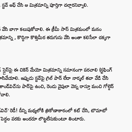
టవ్ ఆఫ్ చేసి ఆ మిశ్రమాన్ని పూర్తిగా చల్లారనివ్వాలి.
 సాస్ వేసి బాగా కలుపుకోవాలి. ఈ క్రీమీ సాస్ మిశ్రమంలో మనం
్రమాన్ని , కొద్దిగా కొత్తిమీర తరుగును వేసి అంతా కలిసేలా చక్కగా
రెడ్ స్లైస్‌పై ఈ చికెన్ మేయో మిశ్రమాన్ని సమానంగా పరచాలి (స్టఫింగ్
మూసివేయాలి. ఇప్పుడు స్టవ్‌పై గ్రిల్ పాన్ లేదా నార్మల్ తవా వేడి చేసి
శాండ్‌విచ్‌ను పాన్‌పై ఉంచి, రెండు వైపులా వెన్న రాస్తూ మంచి గోల్డెన్
ోవాలి.
డ్‌విచ్’ రెడీ! దీన్ని మధ్యలోకి త్రికోణాకారంలో కట్ చేసి, టొమాటో
 నుండి పెద్దల వరకు అందరూ లొట్టలేసుకుంటూ తింటారు.