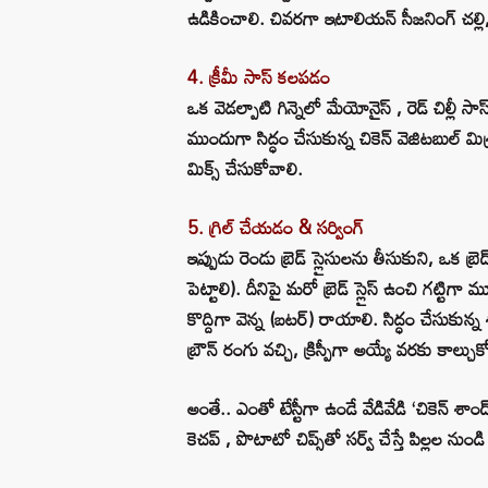
ఉడికించాలి. చివరగా ఇటాలియన్ సీజనింగ్ చల్లి, స్
4. క్రీమీ సాస్ కలపడం
ఒక వెడల్పాటి గిన్నెలో మేయోనైస్ , రెడ్ చిల్లీ
ముందుగా సిద్ధం చేసుకున్న చికెన్ వెజిటబుల్ మిశ
మిక్స్ చేసుకోవాలి.
5. గ్రిల్ చేయడం & సర్వింగ్
ఇప్పుడు రెండు బ్రెడ్ స్లైసులను తీసుకుని, ఒక బ్
పెట్టాలి). దీనిపై మరో బ్రెడ్ స్లైస్ ఉంచి గట్టిగా 
కొద్దిగా వెన్న (బటర్) రాయాలి. సిద్ధం చేసుకున్న 
బ్రౌన్ రంగు వచ్చి, క్రిస్పీగా అయ్యే వరకు కాల్చుక
అంతే.. ఎంతో టేస్టీగా ఉండే వేడివేడి ‘చికెన్ శాం
కెచప్ , పొటాటో చిప్స్‌తో సర్వ్ చేస్తే పిల్లల