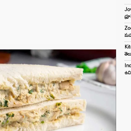
Jow
ఫ్ర
Zod
మహ
Kit
తెల
Ind
ఉచి