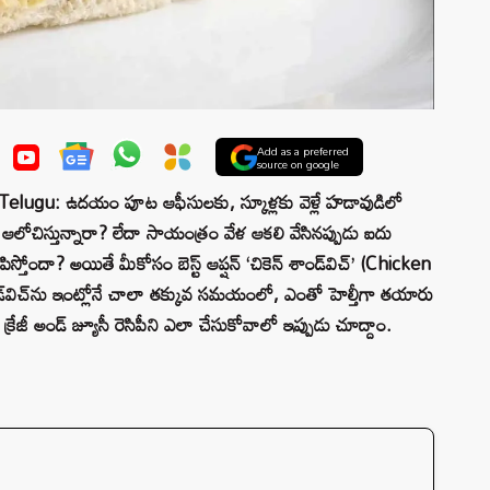
Add as a preferred
source on google
ugu: ఉదయం పూట ఆఫీసులకు, స్కూళ్లకు వెళ్లే హడావుడిలో
 ఆలోచిస్తున్నారా? లేదా సాయంత్రం వేళ ఆకలి వేసినప్పుడు ఐదు
నిపిస్తోందా? అయితే మీకోసం బెస్ట్ ఆప్షన్ ‘చికెన్ శాండ్‌విచ్’ (Chicken
ాండ్‌విచ్‌ను ఇంట్లోనే చాలా తక్కువ సమయంలో, ఎంతో హెల్తీగా తయారు
క్రేజీ అండ్ జ్యూసీ రెసిపీని ఎలా చేసుకోవాలో ఇప్పుడు చూద్దాం.