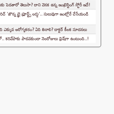
కు పెడతారో తెలుసా? దాని వెనక ఉన్న ఇంట్రెస్టింగ్ స్టోరీ ఇదే!
'జొన్న డ్రై ఫ్రూప్ట్స్ లడ్డు'.. సులువుగా ఇంట్లోనే చేసేయండి
ది ఎక్కువ ఆరోగ్యకరం? ఏది తినాలి? డాక్టర్ కీలక సూచనలు
.. కరివేపాకు పాడవకుండా నెలరోజులు ఫ్రెష్‌గా ఉంటుంది..!