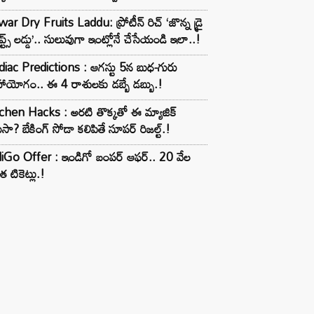
ar Dry Fruits Laddu: ప్రోటీన్ రిచ్ ‘జొన్న డ్రై
ూప్ట్స్ లడ్డు’.. సులువుగా ఇంట్లోనే చేసేయండి ఇలా..!
iac Predictions : ఆగస్టు 5న బుధ-గురు
ాయోగం.. ఈ 4 రాశులకు డబ్బే డబ్బు.!
chen Hacks : అరటి తొక్కతో ఈ మ్యాజిక్
ుసా? బేకింగ్ సోడా కలిపితే సూపర్ రిజల్ట్.!
iGo Offer : ఇండిగో బంపర్ ఆఫర్.. 20 వేల
త టికెట్లు.!