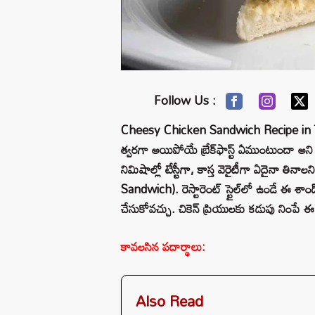
Follow Us :
Cheesy Chicken Sandwich Recipe in Tel
త్వరగా అయిపోయే బ్రేక్‌ఫాస్ట్ ఏముంటుందా అని
నిమిషాల్లో టేస్టీగా, కాస్త వెరైటీగా ఏదైనా తినాల
Sandwich). రెస్టారెంట్ స్టైల్‌లో ఉండే ఈ శ
చేసుకోవచ్చు. చికెన్ ప్రియులకు కడుపు నింపే ఈ 
కావలసిన పదార్థాలు:
Also Read