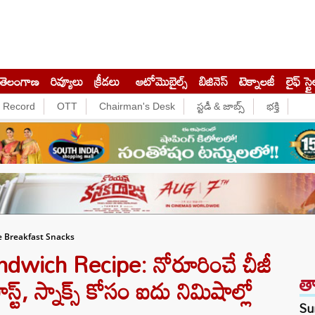
తెలంగాణ
రివ్యూలు
క్రీడలు
ఆటోమొబైల్స్
బిజినెస్‌
టెక్నాలజీ
లైఫ్ స్టై
e Record
OTT
Chairman's Desk
స్టడీ & జాబ్స్
భక్తి
 Breakfast Snacks
wich Recipe: నోరూరించే చీజీ
త
‌ఫాస్ట్, స్నాక్స్ కోసం ఐదు నిమిషాల్లో
Sun