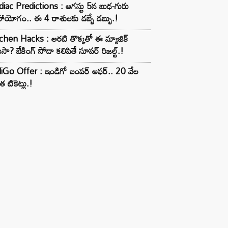
iac Predictions : ఆగస్టు 5న బుధ-గురు
ాయోగం.. ఈ 4 రాశులకు డబ్బే డబ్బు.!
chen Hacks : అరటి తొక్కతో ఈ మ్యాజిక్
ుసా? బేకింగ్ సోడా కలిపితే సూపర్ రిజల్ట్.!
iGo Offer : ఇండిగో బంపర్ ఆఫర్.. 20 వేల
త టికెట్లు.!