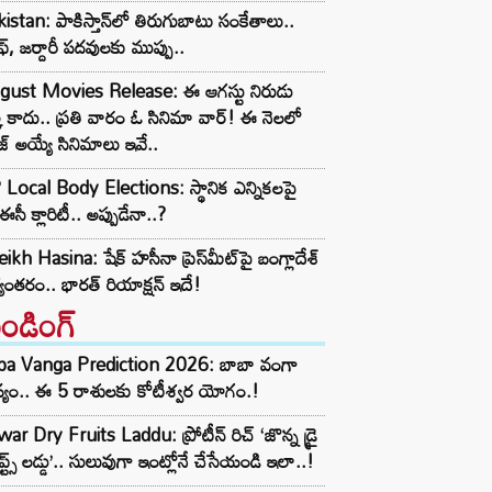
istan: పాకిస్తాన్‌లో తిరుగుబాటు సంకేతాలు..
ఫ్, జర్దారీ పదవులకు ముప్పు..
gust Movies Release: ఈ ఆగస్టు నిరుడు
్క కాదు.. ప్రతి వారం ఓ సినిమా వార్! ఈ నెలలో
ీజ్ అయ్యే సినిమాలు ఇవే..
Local Body Elections: స్థానిక ఎన్నికలపై
ఈసీ క్లారిటీ.. అప్పుడేనా..?
ikh Hasina: షేక్ హసీనా ప్రెస్‌మీట్‌పై బంగ్లాదేశ్
యంతరం.. భారత్ రియాక్షన్ ఇదే!
రెండింగ్‌
ba Vanga Prediction 2026: బాబా వంగా
్యం.. ఈ 5 రాశులకు కోటీశ్వర యోగం.!
ar Dry Fruits Laddu: ప్రోటీన్ రిచ్ ‘జొన్న డ్రై
ూప్ట్స్ లడ్డు’.. సులువుగా ఇంట్లోనే చేసేయండి ఇలా..!