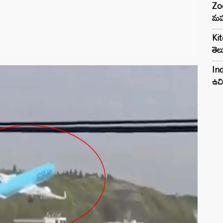
Zod
మహ
Kit
తెల
Ind
ఉచి