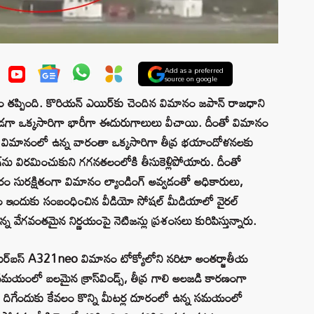
Add as a preferred
source on google
తప్పింది. కొరియన్ ఎయిర్‌కు చెందిన విమానం జపాన్ రాజధాని
పడుతుండగా ఒక్కసారిగా భారీగా ఈదురుగాలులు వీచాయి. దీంతో విమానం
ంతో విమానంలో ఉన్న వారంతా ఒక్కసారిగా తీవ్ర భయాందోళనలకు
గ్‌ను విరమించుకుని గగనతలంలోకి తీసుకెళ్లిపోయారు. దీంతో
రం సురక్షితంగా విమానం ల్యాండింగ్ అవ్వడంతో అధికారులు,
్తుతం ఇందుకు సంబంధించిన వీడియో సోషల్ మీడియాలో వైరల్
ున్న వేగవంతమైన నిర్ణయంపై నెటిజన్లు ప్రశంసలు కురిపిస్తున్నారు.
యిర్‌బస్ A321neo విమానం టోక్యోలోని నరిటా అంతర్జాతీయ
 సమయంలో బలమైన క్రాస్‌విండ్స్‌, తీవ్ర గాలి అలజడి కారణంగా
వేపై దిగేందుకు కేవలం కొన్ని మీటర్ల దూరంలో ఉన్న సమయంలో