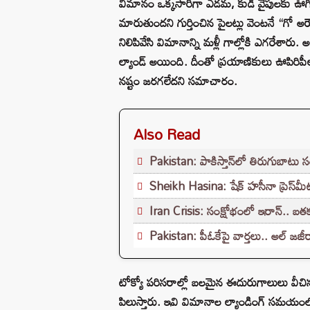
విమానం ఒక్కసారిగా ఎడమ, కుడి వైపులకు ఊగిపో
మారుతుందని గుర్తించిన పైలట్లు వెంటనే “గో అర
నిలిపివేసి విమానాన్ని మళ్లీ గాల్లోకి ఎగరేశ
ల్యాండ్ అయింది. దీంతో ప్రయాణికులు ఊపిరిప
నష్టం జరగలేదని సమాచారం.
Also Read
Pakistan: పాకిస్తాన్‌లో తిరుగుబాటు స
Sheikh Hasina: షేక్ హసీనా ప్రెస్‌మీట
Iran Crisis: సంక్షోభంలో ఇరాన్.. బతకడ
Pakistan: పీఓకేపై వార్తలు.. అల్ జజీరా
టోక్యో పరిసరాల్లో బలమైన ఈదురుగాలులు వీచినట్ల
పిలుస్తారు. ఇవి విమానాల ల్యాండింగ్ సమయంలో 