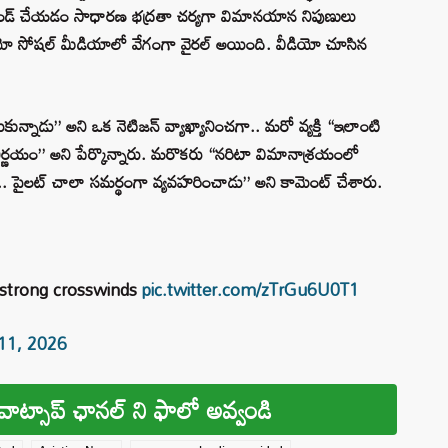
అరౌండ్ చేయడం సాధారణ భద్రతా చర్యగా విమానయాన నిపుణులు
యో సోషల్ మీడియాలో వేగంగా వైరల్ అయింది. వీడియో చూసిన
కున్నాడు” అని ఒక నెటిజన్ వ్యాఖ్యానించగా.. మరో వ్యక్తి “ఇలాంటి
తమ నిర్ణయం” అని పేర్కొన్నారు. మరొకరు “నరిటా విమానాశ్రయంలో
 పైలట్ చాలా సమర్థంగా వ్యవహరించాడు” అని కామెంట్ చేశారు.
o strong crosswinds
pic.twitter.com/zTrGu6U0T1
11, 2026
వాట్సాప్ ఛానల్ ని ఫాలో అవ్వండి