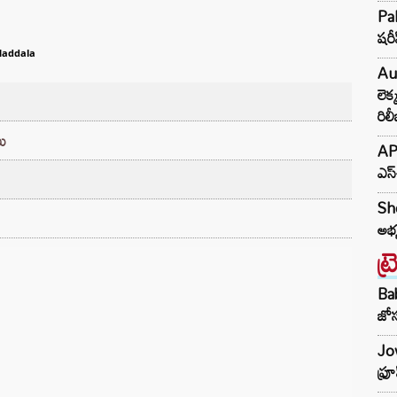
Pak
షరీ
Maddala
Au
లెక
రిల
ు
AP 
ఎస్
She
అభ్
ట్
Ba
జోస
Jow
ఫ్ర