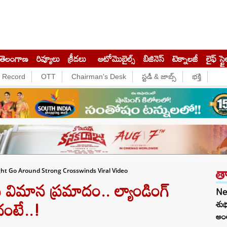
తెలంగాణ
రివ్యూలు
క్రీడలు
ఆటోమొబైల్స్
బిజినెస్‌
టెక్నాలజీ
లైఫ్ స్టై
e Record
OTT
Chairman's Desk
స్టడీ & జాబ్స్
భక్తి
త
ight Go Around Strong Crosswinds Viral Video
 విమాన ప్రమాదం.. ల్యాండింగ్
Ne
ంటే..!
శుభ
అంత