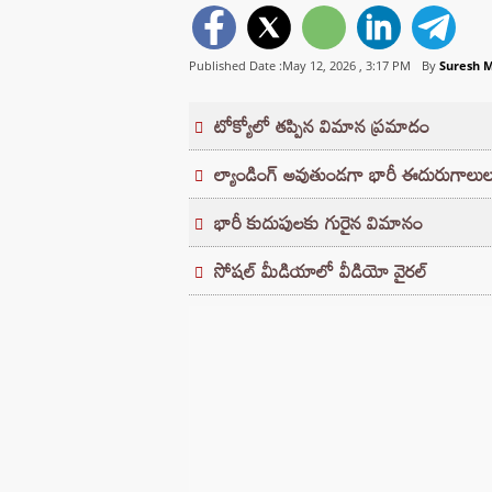
Published Date :May 12, 2026 ,
3:17 PM
By
Suresh 
టోక్యోలో తప్పిన విమాన ప్రమాదం
ల్యాండింగ్ అవుతుండగా భారీ ఈదురుగాలుల
భారీ కుదుపులకు గురైన విమానం
సోషల్ మీడియాలో వీడియో వైరల్