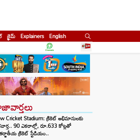
ల్
క్రైమ్
Explainers
English
ాజావార్తలు
w Cricket Stadium: క్రికెట్ అభిమానులకు
వార్త.. 90 ఎకరాల్లో, రూ.633 కోట్లతో
ర్జాతీయ క్రికెట్ స్టేడియం..