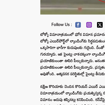
Follow Us :
టోక్యో విమానాశ్రయంలో ఘోర విమాన ప్రమాదం 
టోక్యో ఎయిర్‌పోర్ట్‌లో ల్యాండింగ్‌కు సిద్ధ
ఒక్కసారిగా భారీగా కుదుపులకు గురైంది. దీ
గురయ్యారు. ఇక పైలట్లు చాకచక్యంగా ల్యాండిం
ప్రయాణికులంతా ఊపిరి పీల్చుకున్నారు. అనంత
ప్రయాణికులంతా ఊపిరి పీల్చుకున్నారు. ప్రస
అవుతోంది. అత్యవసర పరిస్థితుల్లో పైలట్లు తీసుక
దక్షిణ కొరియాకు చెందిన కొరియన్ ఎయిర్ ఎ
విమానాశ్రయంలో ల్యాండింగ్‌కు ప్రయత్నిస్తున్న
విమానం అదుపు తప్పినట్లు కనిపించింది. రన్‌