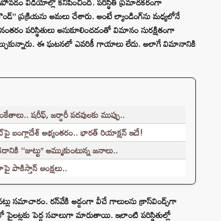
వడం వీడియోల్లో కనిపించింది. పరిస్థితి ప్రమాదకరంగా
ౌండ్” ప్రక్రియను అమలు చేశారు. అంటే ల్యాండింగ్‌ను మధ్యలోనే
ారు. అనంతరం పరిస్థితులు అనుకూలించడంతో విమానం సురక్షితంగా
ీల్చుకున్నారు. ఈ ఘటనలో ఎవరికీ గాయాలు లేదు. అలాగే విమానానికి
ంకేతాలు.. షరీఫ్, జర్దారీ పదవులకు ముప్పు..
్‌పై బంగ్లాదేశ్ అభ్యంతరం.. భారత్ రియాక్షన్ ఇదే!
ానికి ‘‘జుట్టు’’ అమ్ముకుంటున్న జనాలు..
పై పాకిస్తాన్ ఆంక్షలు..
ు సమాచారం. రన్‌వేకి అడ్డంగా వీచే గాలులను క్రాస్‌విండ్స్‌గా
పైలట్లకు పెద్ద సవాలుగా మారుతాయి. ఇలాంటి పరిస్థితుల్లో