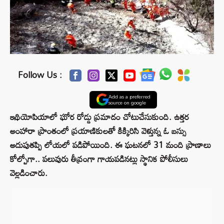
Follow Us :
Add as a preferred
source on google
ఇథియోపియాలో ఘోర రోడ్డు ప్రమాదం చోటుచేసుకుంది. ఉత్తర
అంహారా ప్రాంతంలో ప్రయాణికులతో కిక్కిరిసి వెళ్తున్న ఓ బస్సు
అదుపుతప్పి లోయలో పడిపోయింది. ఈ ఘటనలో 31 మంది ప్రాణాలు
కోల్పోగా.. పలువురు తీవ్రంగా గాయపడినట్లు స్థానిక పోలీసులు
వెల్లడించారు.