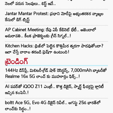
నెలలో వరుస సెలవులు.. లిస్ట్ ఇదే..
Jantar Mantar Protest: ప్రధాని మోదీపై అభ్యంతరకర వ్యాఖ్యల
కేసులో బిగ్ ట్విస్ట్
AP Cabinet Meeting: రేపు ఏపీ కేబినెట్ భేటీ.. అజెండాలో
అమరావతి.. కీలక ప్రాజెక్టులకు గ్రీన్ సిగ్నల్..!
Kitchen Hacks: ఫ్రిజ్‌లో పెట్టిన కొత్తిమీర త్వరగా పాడవుతోందా?
ఇలా చేస్తే వారాల తరబడి ఫ్రెష్‌గా ఉంటుంది!
ట్రెండింగ్‌
144Hz డిస్‌ప్లే, మిలిటరీ-గ్రేడ్ షాక్ రెసిస్టన్స్, 7,000mAh బ్యాటరీతో
Realme 16x 5G లాంచ్ కు ముహూర్తం ఫిక్స్..!
AI పవర్‌తో iQOO Z11 ఎంట్రీ.. కొత్త డిజైన్, స్మార్ట్ ఫీచర్లపై క్లారిటీ
ఇచ్చిన కంపెనీ.!
boltt Ace 5G, Evo 4G డిజైన్ రివీల్.. ఆగస్టు 25న భారత్‌లో
లాంచ్‌కు సిద్ధం..!