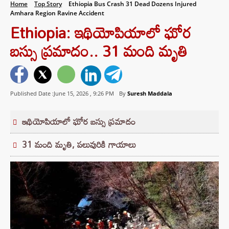
Home
Top Story
Ethiopia Bus Crash 31 Dead Dozens Injured
Amhara Region Ravine Accident
Ethiopia: ఇథియోపియాలో ఘోర
బస్సు ప్రమాదం.. 31 మంది మృతి
Published Date :June 15, 2026 ,
9:26 PM
By
Suresh Maddala
ఇథియోపియాలో ఘోర బస్సు ప్రమాదం
31 మంది మృతి, పలువురికి గాయాలు