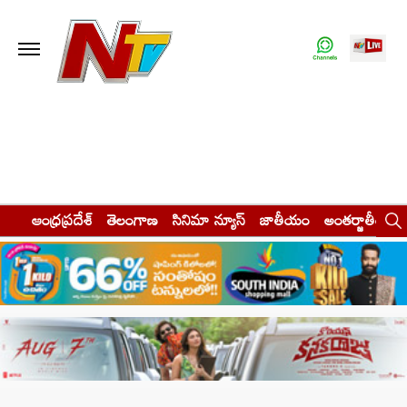
ఆంధ్రప్రదేశ్
తెలంగాణ
సినిమా న్యూస్
జాతీయం
అంతర్జాతీయం