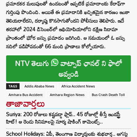
ప్రమాదకర మలుపులతో ఉండటంతో ఇప్పటికే ప్రమాదాలకు కేరాఫ్‌గా
గుర్తింపు పొందింది. అయితే ఈ ప్రమాదానికి ఖచ్చితమైన కారణం ఇంకా
తెలియరాలేదని, దర్యాప్తు కొనసాగుతోందని పోలీసులు తెలిపారు. ఇదే
తరహాలో 2024 డిసెంబర్‌లో ఇథియోపియాలోని దక్షిణ సిడామా
ప్రాంతంలో ఘోర బస్సు ప్రమాదం జరిగింది. ఆ సమయంలో ఓ బస్సు
నదిలో పడిపోవడంతో 66 మంది ప్రాణాలు కోల్పోయారు.
NTV తెలుగు
వాట్సాప్ ఛానల్ ని ఫాలో
అవ్వండి
TAGS
Addis Ababa News
Africa Accident News
Amhara Bus Accident
Amhara Region News
Bus Crash Death Toll
తాజావార్తలు
Suriya: 200 రోజులు కష్టపడ్డా ఫ్లాప్.. 45 రోజుల్లో తీస్తే ఇండస్ట్రీ
హిట్! ఆ రెండు సినిమాలపై సూర్య షాకింగ్ కామెంట్స్..
School Holidays: ఏపీ, తెలంగాణ విద్యార్థులకు శుభవార్త.. ఆగస్టు