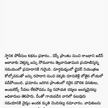
స్థానిక పోలీసుల కథనం ప్రకారం.. డెస్సీ ప్రాంతం నుంచి రాజధాని అడిస్
అబాబాకు వెళ్తున్న బస్సు సోమవారం తెల్లవారుజామున ప్రయాణిస్తున్న
సమయంలో ప్రమాదానికి గురైంది. మార్గమధ్యంలో డ్రైవర్ నియంత్రణ
కోల్పోవడంతో బస్సు రహదారి నుంచి పక్కకు దూసుకెళ్లి లోతైన లోయలో
పడిపోయింది. ప్రమాదం జరిగిన ప్రాంతంలో సరైన మౌలిక వసతులు,
అంబులెన్స్ సేవలు లేకపోవడం వల్ల సహాయక చర్యలు ఆలస్యమైనట్లు
అధికారులు తెలిపారు. దీంతో గాయపడిన వారిలో పలువురు
సమయానికి వైద్యం అందక మృతి చెందినట్లు సమాచారం. బాధితులను