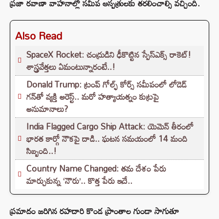
ప్రజా రవాణా వాహనాల్లో సమీప ఆస్పత్రులకు తరలించాల్సి వచ్చింది.
Also Read
SpaceX Rocket: చంద్రుడిని ఢీకొట్టిన స్పేస్‌ఎక్స్ రాకెట్!
శాస్త్రవేత్తలు ఏమంటున్నారంటే..!
Donald Trump: ట్రంప్ గోల్ఫ్ కోర్స్ సమీపంలో లోడెడ్
గన్‌తో వ్యక్తి అరెస్ట్.. మరో హత్యాయత్నం కుట్రపై
అనుమానాలు?
India Flagged Cargo Ship Attack: యెమెన్ తీరంలో
భారత కార్గో నౌకపై దాడి.. ఘటన సమయంలో 14 మంది
సిబ్బంది..!
Country Name Changed: తమ దేశం పేరు
మార్చుకున్న ‘నౌరు’.. కొత్త పేరు ఇదే..
ప్రమాదం జరిగిన రహదారి కొండ ప్రాంతాల గుండా సాగుతూ