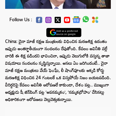
Follow Us :
Add as a preferred
source on google
China: చైనా మాజీ రక్షణ మంత్రులకు విధించిన మరణశిక్ష ఉదంతం
ఇప్పుడు అంతర్జాతీయంగా సంచలనం రేపుతోంది. కేవలం అవినీతి వల్లే
వారికి ఈ శిక్ష పడిందని భావించినా, ఇప్పుడు వెలుగులోకి వస్తున్న తాజా
విషయాలు సంచలనం సృష్టిస్తున్నాయి. అసలు ఏం జరిగిందంటే.. చైనా
మాజీ రక్షణ మంత్రులు వేయ్ ఫెంఘే, లీ షాంగ్‌ఫూలకు అక్కడి కోర్టు
మరణశిక్ష విధించిన 24 గంటలకే ఒక విస్తుపోయే నిజం బయటపడింది.
వీరిద్దరిపై కేవలం అవినీతి ఆరోపణలే కాకుండా, దేశం పట్ల.. ముఖ్యంగా
అధ్యక్షుడు షీ జిన్‌పింగ్ పట్ల ‘అపనమ్మకం’, ‘నమ్మకద్రోహం’ చేసినట్లు
అధికారికంగా ఆరోపణలు వెల్లువెత్తుతున్నాయి.