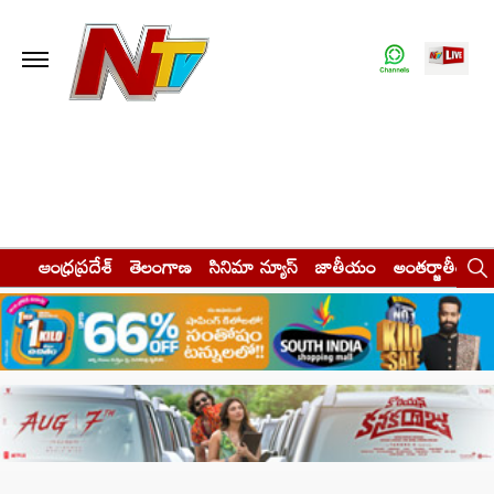
ఆంధ్రప్రదేశ్
తెలంగాణ
సినిమా న్యూస్
జాతీయం
అంతర్జాతీయం