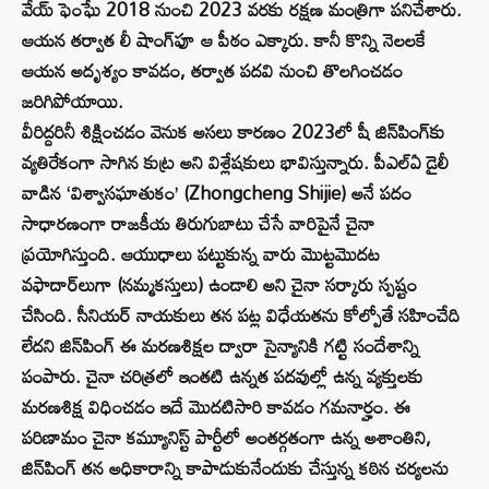
వేయ్ ఫెంఘే 2018 నుంచి 2023 వరకు రక్షణ మంత్రిగా పనిచేశారు.
ఆయన తర్వాత లీ షాంగ్‌ఫూ ఆ పీఠం ఎక్కారు. కానీ కొన్ని నెలలకే
ఆయన అదృశ్యం కావడం, తర్వాత పదవి నుంచి తొలగించడం
జరిగిపోయాయి.
వీరిద్దరినీ శిక్షించడం వెనుక అసలు కారణం 2023లో షీ జిన్‌పింగ్‌కు
వ్యతిరేకంగా సాగిన కుట్ర అని విశ్లేషకులు భావిస్తున్నారు. పీఎల్ఏ డైలీ
వాడిన ‘విశ్వాసఘాతుకం’ (Zhongcheng Shijie) అనే పదం
సాధారణంగా రాజకీయ తిరుగుబాటు చేసే వారిపైనే చైనా
ప్రయోగిస్తుంది. ఆయుధాలు పట్టుకున్న వారు మొట్టమొదట
వఫాదార్‌లుగా (నమ్మకస్తులు) ఉండాలి అని చైనా సర్కారు స్పష్టం
చేసింది. సీనియర్ నాయకులు తన పట్ల విధేయతను కోల్పోతే సహించేది
లేదని జిన్‌పింగ్ ఈ మరణశిక్షల ద్వారా సైన్యానికి గట్టి సందేశాన్ని
పంపారు. చైనా చరిత్రలో ఇంతటి ఉన్నత పదవుల్లో ఉన్న వ్యక్తులకు
మరణశిక్ష విధించడం ఇదే మొదటిసారి కావడం గమనార్హం. ఈ
పరిణామం చైనా కమ్యూనిస్ట్ పార్టీలో అంతర్గతంగా ఉన్న అశాంతిని,
జిన్‌పింగ్ తన అధికారాన్ని కాపాడుకునేందుకు చేస్తున్న కఠిన చర్యలను