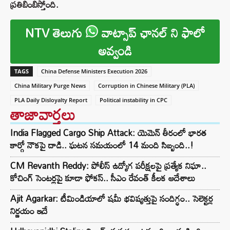
ప్రతిబింబిస్తోంది.
NTV తెలుగు
వాట్సాప్ ఛానల్ ని ఫాలో
అవ్వండి
TAGS
China Defense Ministers Execution 2026
China Military Purge News
Corruption in Chinese Military (PLA)
PLA Daily Disloyalty Report
Political instability in CPC
తాజావార్తలు
India Flagged Cargo Ship Attack: యెమెన్ తీరంలో భారత
కార్గో నౌకపై దాడి.. ఘటన సమయంలో 14 మంది సిబ్బంది..!
CM Revanth Reddy: పోలీస్ ఉద్యోగ పరీక్షలపై ప్రత్యేక నిఘా..
కోచింగ్ సెంటర్లపై కూడా ఫోకస్.. సీఎం రేవంత్ కీలక ఆదేశాలు
Ajit Agarkar: టీమిండియాలో షమీ భవిష్యత్తుపై సందిగ్ధం.. సెలెక్టర్ల
నిర్ణయం ఇదే