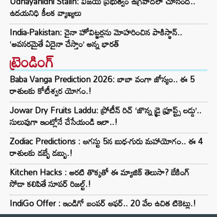
Udhayanidhi Stalin: విజయ్ ప్రభుత్వం ఉగ్రవాదిలా చూసింది..
ఉదయనిధి కీలక వ్యాఖ్యలు
India-Pakistan: చైనా హోవిట్జర్లను మోహరించిన పాకిస్థాన్..
‘అవసరమైతే ఏదైనా చేస్తాం’ అన్న భారత్
ట్రెండింగ్‌
Baba Vanga Prediction 2026: బాబా వంగా జోస్యం.. ఈ 5
రాశులకు కోటీశ్వర యోగం.!
Jowar Dry Fruits Laddu: ప్రోటీన్ రిచ్ ‘జొన్న డ్రై ఫ్రూప్ట్స్ లడ్డు’..
సులువుగా ఇంట్లోనే చేసేయండి ఇలా..!
Zodiac Predictions : ఆగస్టు 5న బుధ-గురు మహాయోగం.. ఈ 4
రాశులకు డబ్బే డబ్బు.!
Kitchen Hacks : అరటి తొక్కతో ఈ మ్యాజిక్ తెలుసా? బేకింగ్
సోడా కలిపితే సూపర్ రిజల్ట్.!
IndiGo Offer : ఇండిగో బంపర్ ఆఫర్.. 20 వేల ఉచిత టికెట్లు.!