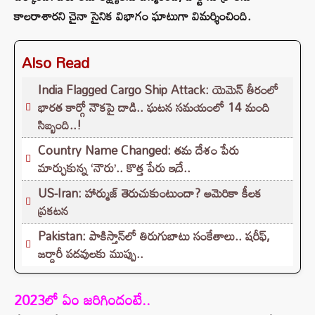
కాలరాశారని చైనా సైనిక విభాగం ఘాటుగా విమర్శించింది.
Also Read
India Flagged Cargo Ship Attack: యెమెన్ తీరంలో
భారత కార్గో నౌకపై దాడి.. ఘటన సమయంలో 14 మంది
సిబ్బంది..!
Country Name Changed: తమ దేశం పేరు
మార్చుకున్న ‘నౌరు’.. కొత్త పేరు ఇదే..
US-Iran: హార్ముజ్ తెరుచుకుంటుందా? అమెరికా కీలక
ప్రకటన
Pakistan: పాకిస్తాన్‌లో తిరుగుబాటు సంకేతాలు.. షరీఫ్,
జర్దారీ పదవులకు ముప్పు..
2023లో ఏం జరిగిందంటే..