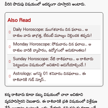
వీరిని పొదుపు విషయంలో ఆదర్శంగా చూస్తారని అంటారు.
Also Read
Daily Horoscope: మంగళవారం దిన ఫలాలు.. ఆ
రాశుల వారు జాగ్రత్త, లేదంటే మూల్యం చెల్లించక తప్పదు!
Monday Horoscope: సోమవారం దిన ఫలాలు.. ఆ
రాశుల వారికి వ్యాపారం, ఉద్యోగంలో అనుకూలతలు!
Sunday Horoscope: నేటి రాశిఫలాలు.. ఆ రాశివారు
పెట్టుబడుల విషయంలో ఆచితూచి అడుగేయాల్సిందే.!
Astrology: ఆగస్టు 01 శనివారం దినఫలాలు.. ఈ
రాశివారికి గుడ్ న్యూస్..
కన్య రాశివారు కూడా డబ్బు విషయంలో చాలా ఆచితూచి
వ్యవహరిస్తారని చెబుతారు. ఈ రాశివారికి ప్రతి విషయంలో విశ్లేషణ
చేసే అలవాటు ఉంటుంది. ఖర్చు చేయాల్సి వచ్చినప్పుడు కూడా అదే