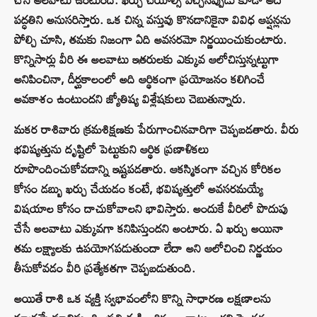
పద్ధతిని అనుసరిస్తారు. ఒక చిన్న వస్తువు కొనడానికైనా వివిధ ఆప్షన్లను
పోల్చి చూసి, తమకు నిజంగా ఏది అవసరమో నిర్ణయించుకుంటారు.
కొన్నిసార్లు వీరి ఈ అలవాటు ఇతరులకు ఎక్కువ ఆలోచిస్తున్నట్టుగా
అనిపించినా, దీర్ఘకాలంలో అది ఆర్థికంగా ప్రయోజనం కలిగించే
అవకాశం ఉంటుందని జ్యోతిష్య విశ్లేషకులు చెబుతున్నారు.
మకర రాశివారు క్రమశిక్షణకు పేరుగాంచినవారిగా చెప్పబడతారు. వీరు
భవిష్యత్తును దృష్టిలో పెట్టుకుని ఆర్థిక ప్రణాళికలు
రూపొందించుకోవడాన్ని ఇష్టపడతారు. ఆకస్మికంగా వచ్చిన కోరికల
కోసం డబ్బు ఖర్చు చేయడం కంటే, భవిష్యత్తులో అవసరమయ్యే
విషయాల కోసం దాచుకోవాలని భావిస్తారు. అందుకే వీరిలో పొదుపు
చేసే అలవాటు ఎక్కువగా కనిపిస్తుందని అంటారు. ఏ ఖర్చు అయినా
తమ లక్ష్యాలకు ఉపయోగపడుతుందా లేదా అని ఆలోచించి నిర్ణయం
తీసుకోవడం వీరి ప్రత్యేకతగా చెప్పబడుతుంది.
అయితే రాశి ఒక వ్యక్తి స్వభావంలోని కొన్ని సాధారణ లక్షణాలను