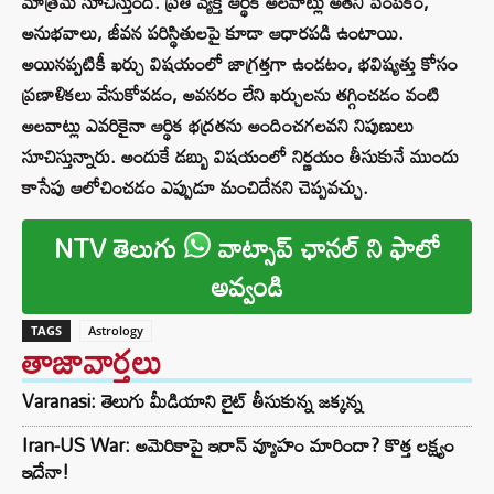
మాత్రమే సూచిస్తుంది. ప్రతి వ్యక్తి ఆర్థిక అలవాట్లు అతని పెంపకం,
అనుభవాలు, జీవన పరిస్థితులపై కూడా ఆధారపడి ఉంటాయి.
అయినప్పటికీ ఖర్చు విషయంలో జాగ్రత్తగా ఉండటం, భవిష్యత్తు కోసం
ప్రణాళికలు వేసుకోవడం, అవసరం లేని ఖర్చులను తగ్గించడం వంటి
అలవాట్లు ఎవరికైనా ఆర్థిక భద్రతను అందించగలవని నిపుణులు
సూచిస్తున్నారు. అందుకే డబ్బు విషయంలో నిర్ణయం తీసుకునే ముందు
కాసేపు ఆలోచించడం ఎప్పుడూ మంచిదేనని చెప్పవచ్చు.
NTV తెలుగు
వాట్సాప్ ఛానల్ ని ఫాలో
అవ్వండి
TAGS
Astrology
తాజావార్తలు
Varanasi: తెలుగు మీడియాని లైట్ తీసుకున్న జక్కన్న
Iran-US War: అమెరికాపై ఇరాన్ వ్యూహం మారిందా? కొత్త లక్ష్యం
ఇదేనా!