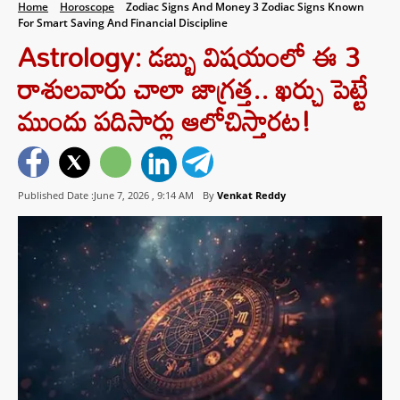
Home
Horoscope
Zodiac Signs And Money 3 Zodiac Signs Known
For Smart Saving And Financial Discipline
Astrology: డబ్బు విషయంలో ఈ 3
రాశులవారు చాలా జాగ్రత్త.. ఖర్చు పెట్టే
ముందు పదిసార్లు ఆలోచిస్తారట!
Published Date :June 7, 2026 ,
9:14 AM
By
Venkat Reddy