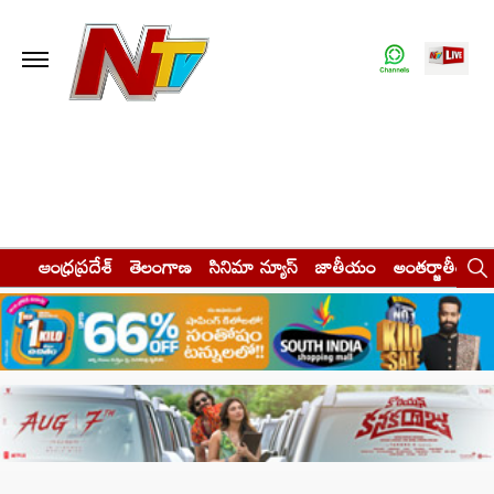
ఆంధ్రప్రదేశ్
తెలంగాణ
సినిమా న్యూస్
జాతీయం
అంతర్జాతీయం