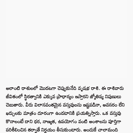
అలాంటి రాశులలో మొదటగా చెప్పుకునేది వృషభ రాశి. ఈ రాశివారు
జీవితంలో స్థిరత్వానికి ఎక్కువ ప్రాధాన్యం ఇస్తారని జ్యోతిష్య నిపుణులు
చెబుతారు. వీరు విలాసవంతమైన వస్తువులను ఇష్టపడినా, అవసరం లేని
ఖర్చులకు మాత్రం దూరంగా ఉండటానికి ప్రయత్నిస్తారు. ఒక వస్తువు
కొనాలంటే దాని ధర, నాణ్యత, ఉపయోగం వంటి అంశాలను పూర్తిగా
పరిశీలించిన తర్వాతే నిర్ణయం తీసుకుంటారు. అందుకే చాలామంది