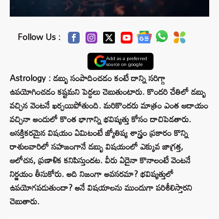
Follow Us :
Add as a preferred
source on google
Astrology : డబ్బు సంపాదించడం కంటే దాన్ని సరిగ్గా
ఉపయోగించడం కష్టమని పెద్దలు చెబుతుంటారు. కొందరి చేతిలో డబ్బు
వచ్చిన వెంటనే ఖర్చయిపోతుంది. మరికొందరు మాత్రం ఎంత ఆదాయం
వచ్చినా అందులో కొంత భాగాన్ని భవిష్యత్తు కోసం దాచిపెడతారు.
ఆసక్తికరమైన విషయం ఏమిటంటే జ్యోతిష్య శాస్త్రం ప్రకారం కొన్ని
రాశులవారిలో సహజంగానే డబ్బు విషయంలో ఎక్కువ జాగ్రత్త,
ఆలోచన, ప్రణాళిక కనిపిస్తుందట. వీరు ఏదైనా కొనాలంటే వెంటనే
నిర్ణయం తీసుకోరు. అది నిజంగా అవసరమా? భవిష్యత్తులో
ఉపయోగపడుతుందా? అనే విషయాలను ముందుగా పరిశీలిస్తారని
చెబుతారు.