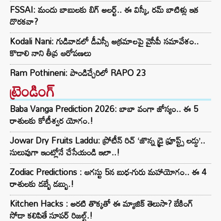
FSSAI: మందు బాబులకు బిగ్ అలర్ట్.. ఈ విస్కీ, రమ్ బాటిళ్లు ఇక
దొరకవా?
Kodali Nani: గుడివాడలో డీఎస్సీ అక్రమాలపై వైసీపీ సమావేశం..
కొడాలి నాని తీవ్ర ఆరోపణలు
Ram Pothineni: పాండిచ్చేరిలో RAPO 23
ట్రెండింగ్‌
Baba Vanga Prediction 2026: బాబా వంగా జోస్యం.. ఈ 5
రాశులకు కోటీశ్వర యోగం.!
Jowar Dry Fruits Laddu: ప్రోటీన్ రిచ్ ‘జొన్న డ్రై ఫ్రూప్ట్స్ లడ్డు’..
సులువుగా ఇంట్లోనే చేసేయండి ఇలా..!
Zodiac Predictions : ఆగస్టు 5న బుధ-గురు మహాయోగం.. ఈ 4
రాశులకు డబ్బే డబ్బు.!
Kitchen Hacks : అరటి తొక్కతో ఈ మ్యాజిక్ తెలుసా? బేకింగ్
సోడా కలిపితే సూపర్ రిజల్ట్.!