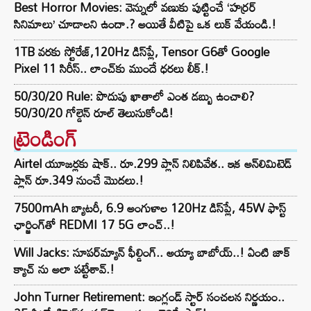
Best Horror Movies: వెన్నులో వణుకు పుట్టించే ‘హర్రర్
సినిమాలు’ చూడాలని ఉందా.? అయితే వీటిపై ఒక లుక్ వేయండి.!
1TB వరకు స్టోరేజ్,120Hz డిస్‌ప్లే, Tensor G6తో Google
Pixel 11 సిరీస్.. లాంచ్⁭కు ముందే ధరలు లీక్.!
50/30/20 Rule: పొదుపు ఖాతాలో ఎంత డబ్బు ఉంచాలి?
50/30/20 గోల్డెన్ రూల్ తెలుసుకోండి!
ట్రెండింగ్‌
Airtel యూజర్లకు షాక్.. రూ.299 ప్లాన్ నిలిపివేత.. ఇక అన్‌లిమిటెడ్
ప్లాన్ రూ.349 నుంచే మొదలు.!
7500mAh బ్యాటరీ, 6.9 అంగుళాల 120Hz డిస్‌ప్లే, 45W ఫాస్ట్
ఛార్జింగ్‌తో REDMI 17 5G లాంచ్..!
Will Jacks: సూపర్‌మ్యాన్ ఫీల్డింగ్.. అయ్యా బాబోయ్..! ఏంటి జాక్
క్యాచ్ ను అలా పట్టేశావ్.!
John Turner Retirement: ఇంగ్లండ్ స్టార్ సంచలన నిర్ణయం..