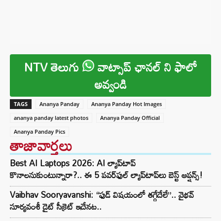
NTV తెలుగు
వాట్సాప్ ఛానల్ ని ఫాలో
అవ్వండి
TAGS
Ananya Panday
Ananya Panday Hot Images
ananya panday latest photos
Ananya Panday Official
Ananya Panday Pics
తాజావార్తలు
Best AI Laptops 2026: AI ల్యాప్‌టాప్
కొనాలనుకుంటున్నారా?.. ఈ 5 పవర్‌ఫుల్ ల్యాప్‌టాప్‌లు బెస్ట్ ఆప్షన్స్!
Vaibhav Sooryavanshi: “ఫుడ్ విషయంలో తగ్గేదేలే”.. వైభవ్
సూర్యవంశీ డైట్ సీక్రెట్ ఇదేనట..