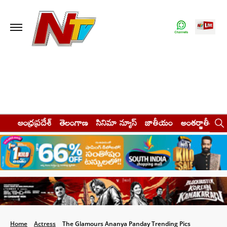
ఆంధ్రప్రదేశ్
తెలంగాణ
సినిమా న్యూస్
జాతీయం
అంతర్జాతీయం
Home
Actress
The Glamours Ananya Panday Trending Pics