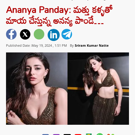
Ananya Panday: మత్తు కళ్ళతో
మాయ చేస్తున్న అనన్య పాండే…
Published Date :May 19, 2024 ,
1:51 PM
By
Sriram Kumar Natte