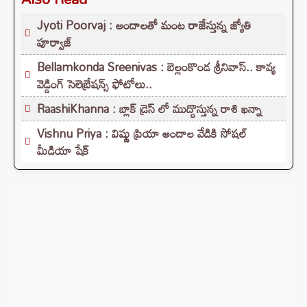
Jyoti Poorvaj : అందాలతో మంట రాజేస్తున్న జ్యోతి
పూర్వాజ్
Bellamkonda Sreenivas : బెల్లంకొండ శ్రీనివాస్.. కావ్య
వెడ్డింగ్ సెలెబ్రేషన్స్ ఫోటోలు..
RaashiKhanna : బ్లాక్ డ్రెస్ లో ముద్దొస్తున్న రాశి ఖన్నా
Vishnu Priya : విష్ణు ప్రియా అందాల వేడికి సోషల్
మీడియా షేక్