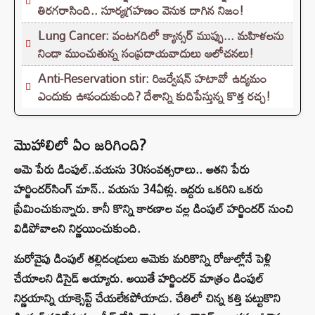
తిరగరాసింది.. సూర్యగ్రహణం వెనుక దాగిన నిజం!
Lung Cancer: వంటగదిలో క్యాన్సర్ ముప్పు... మహిళలను
నిండా ముంచుతున్న సంప్రదాయవాదులు ఆలోచనలు!
Anti-Reservation stir: రిజర్వేషన్ హటావో ఉద్యమం
ఎందుకు ఊపందుకుంది? దేశాన్ని కుదిపేస్తున్న కొత్త రచ్చ!
మొహాలిలో ఏం జరిగింది?
ఆమె పేరు డింపుల్‌..వయసు 30సంవత్సరాలు.. అతని పేరు
హర్జిందర్‌సింగ్‌ మాన్.. వయసు 34ఏళ్లు. ఇద్దరు ఒకరిని ఒకరు
ప్రేమించుకున్నారు. కానీ కొన్ని కారణాల వల్ల డింపుల్‌ హర్జిందర్‌ నుంచి
విడిపోవాలని నిర్ణయించుకుంది.
మరోవైపు డింపుల్ తల్లిదండ్రులు ఆమెకు మరికొన్ని రోజుల్లోనే పెళ్లి
చేయాలని డిసైడ్ అయ్యారు. అయితే హర్జిందర్‌ మాత్రం డింపుల్‌
నిర్ణయాన్ని యాక్సెప్ట్ చేయలేకపోయాడు. చేతిలో చిన్న కత్తి పట్టుకొని