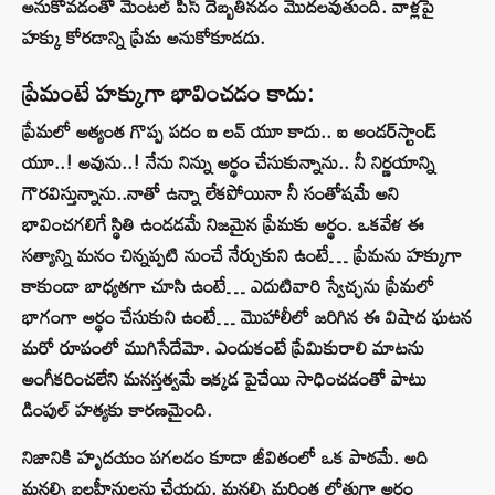
అనుకోవడంతో మెంటల్‌ పీస్‌ దెబ్బతినడం మొదలవుతుంది. వాళ్లపై
హక్కు కోరడాన్ని ప్రేమ అనుకోకూడదు.
ప్రేమంటే హక్కుగా భావించడం కాదు:
ప్రేమలో అత్యంత గొప్ప పదం ఐ లవ్ యూ కాదు.. ఐ అండర్‌స్టాండ్
యూ..! అవును..! నేను నిన్ను అర్థం చేసుకున్నాను.. నీ నిర్ణయాన్ని
గౌరవిస్తున్నాను..నాతో ఉన్నా లేకపోయినా నీ సంతోషమే అని
భావించగలిగే స్థితి ఉండడమే నిజమైన ప్రేమకు అర్థం. ఒకవేళ ఈ
సత్యాన్ని మనం చిన్నప్పటి నుంచే నేర్చుకుని ఉంటే… ప్రేమను హక్కుగా
కాకుండా బాధ్యతగా చూసి ఉంటే… ఎదుటివారి స్వేచ్ఛను ప్రేమలో
భాగంగా అర్థం చేసుకుని ఉంటే… మొహాలీలో జరిగిన ఈ విషాద ఘటన
మరో రూపంలో ముగిసేదేమో. ఎందుకంటే ప్రేమికురాలి మాటను
అంగీకరించలేని మనస్తత్వమే ఇక్కడ పైచేయి సాధించడంతో పాటు
డింపుల్‌ హత్యకు కారణమైంది.
నిజానికి హృదయం పగలడం కూడా జీవితంలో ఒక పాఠమే. అది
మనల్ని బలహీనులను చేయదు. మనల్ని మరింత లోతుగా అర్థం