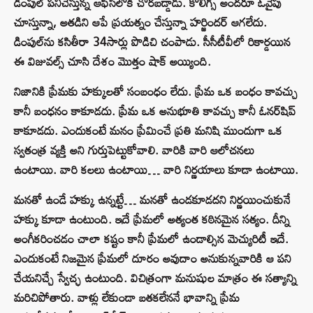
డింపుల్‌ పనిచేస్తున్న ఆఫీస్‌లోకి చొరబడ్డాడు. కొలిగ్స్‌ అందరూ ఓవైపు
చూస్తున్నా, అతడిని ఆపే ప్రయత్నం చేస్తున్నా హర్జిందర్‌ ఆగలేదు.
డింపుల్‌ను కసితీరా 34సార్లు పొడిచి చంపాడు. సీసీటీవీలో రికార్డయిన
ఈ విజువల్స్‌ చూసి దేశం మొత్తం షాక్‌ అయ్యింది.
నిజానికి ప్రేమకు హక్కులతో సంబంధం లేదు. ప్రేమ ఒక బంధం కావచ్చు
కానీ బంధనం కాకూడదు. ప్రేమ ఒక అనుభూతి కావచ్చు కానీ ఓనర్‌షిప్‌
కాకూడదు. ఎందుకంటే మనం ప్రేమించే ప్రతి మనిషి ముందుగా ఒక
స్వతంత్ర వ్యక్తి అని గుర్తుపెట్టుకోవాలి. వారికి వారి ఆలోచనలు
ఉంటాయి. వారి కలలు ఉంటాయి… వారి నిర్ణయాలు కూడా ఉంటాయి.
మనతో ఉండే హక్కు ఉన్నట్టే… మనతో ఉండకూడదని నిర్ణయించుకునే
హక్కు కూడా ఉంటుంది. ఇదే ప్రేమలో అత్యంత కఠినమైన సత్యం. దీన్ని
అంగీకరించడం చాలా కష్టం కానీ ప్రేమలో ఉండాల్సిన మెచ్యురిటీ ఇదే.
ఎందుకంటే నిజమైన ప్రేమలో దూరం అవుదాం అనుకున్నవారికి ఆ పని
చేయనిచ్చే స్వేచ్ఛ ఉంటుంది. విచిత్రంగా మనుషుల మాత్రం ఈ సత్యాన్ని
మరిచిపోతారు. వాళ్లు లేకుండా బతకలేననే భావాన్ని ప్రేమ