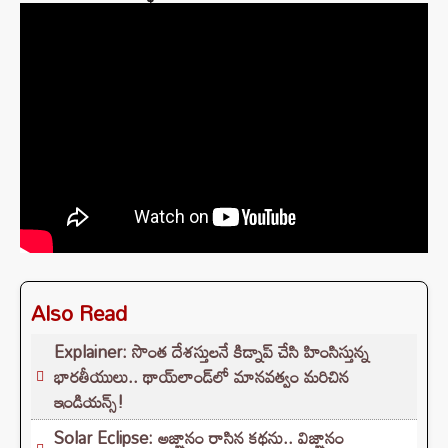
Also Read
Explainer: సొంత దేశస్తులనే కిడ్నాప్ చేసి హింసిస్తున్న
భారతీయులు.. థాయ్‌లాండ్‌లో మానవత్వం మరిచిన
ఇండియన్స్!
Solar Eclipse: అజ్ఞానం రాసిన కథను.. విజ్ఞానం