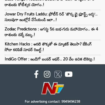
రాశులకు కోటీశ్వర యోగం.!
Jowar Dry Fruits Laddu: ప్రోటీన్ రిచ్ ‘జొన్న డ్రై ఫ్రూప్ట్స్ లడ్డు’..
సులువుగా ఇంట్లోనే చేసేయండి ఇలా..!
Zodiac Predictions : ఆగస్టు 5న బుధ-గురు మహాయోగం.. ఈ 4
రాశులకు డబ్బే డబ్బు.!
Kitchen Hacks : అరటి తొక్కతో ఈ మ్యాజిక్ తెలుసా? బేకింగ్
సోడా కలిపితే సూపర్ రిజల్ట్.!
IndiGo Offer : ఇండిగో బంపర్ ఆఫర్.. 20 వేల ఉచిత టికెట్లు.!
For advertising contact :9949494238