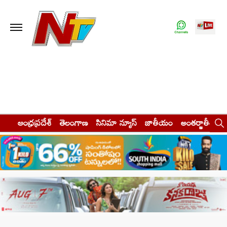
ఆంధ్రప్రదేశ్
తెలంగాణ
సినిమా న్యూస్
జాతీయం
అంతర్జాతీయం