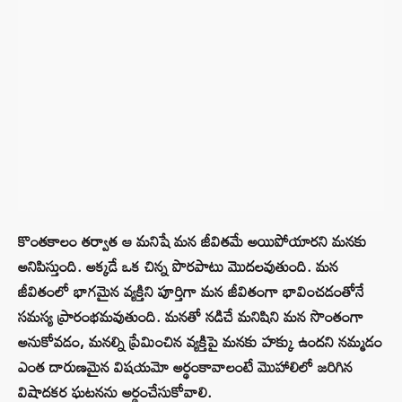
కొంతకాలం తర్వాత ఆ మనిషే మన జీవితమే అయిపోయారని మనకు
అనిపిస్తుంది. అక్కడే ఒక చిన్న పొరపాటు మొదలవుతుంది. మన
జీవితంలో భాగమైన వ్యక్తిని పూర్తిగా మన జీవితంగా భావించడంతోనే
సమస్య ప్రారంభమవుతుంది. మనతో నడిచే మనిషిని మన సొంతంగా
అనుకోవడం, మనల్ని ప్రేమించిన వ్యక్తిపై మనకు హక్కు ఉందని నమ్మడం
ఎంత దారుణమైన విషయమో అర్థంకావాలంటే మొహాలిలో జరిగిన
విషాదకర ఘటనను అర్థంచేసుకోవాలి.