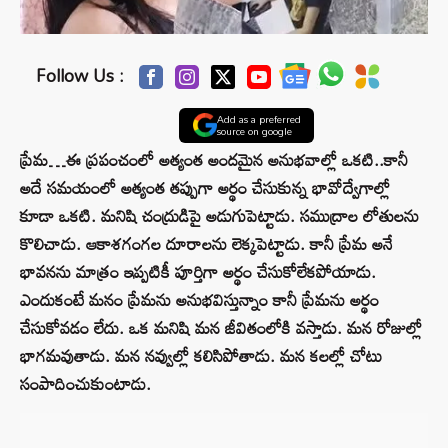
Follow Us :
Add as a preferred
source on google
ప్రేమ…ఈ ప్రపంచంలో అత్యంత అందమైన అనుభవాల్లో ఒకటి..కానీ
అదే సమయంలో అత్యంత తప్పుగా అర్థం చేసుకున్న భావోద్వేగాల్లో
కూడా ఒకటి. మనిషి చంద్రుడిపై అడుగుపెట్టాడు. సముద్రాల లోతులను
కొలిచాడు. ఆకాశగంగల దూరాలను లెక్కపెట్టాడు. కానీ ప్రేమ అనే
భావనను మాత్రం ఇప్పటికీ పూర్తిగా అర్థం చేసుకోలేకపోయాడు.
ఎందుకంటే మనం ప్రేమను అనుభవిస్తున్నాం కానీ ప్రేమను అర్థం
చేసుకోవడం లేదు. ఒక మనిషి మన జీవితంలోకి వస్తాడు. మన రోజుల్లో
భాగమవుతాడు. మన నవ్వుల్లో కలిసిపోతాడు. మన కలల్లో చోటు
సంపాదించుకుంటాడు.