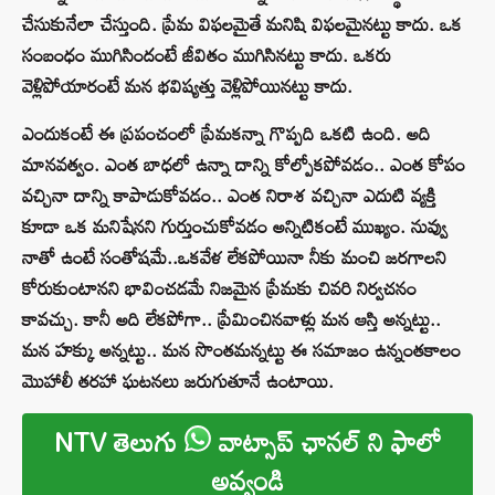
చేసుకునేలా చేస్తుంది. ప్రేమ విఫలమైతే మనిషి విఫలమైనట్టు కాదు. ఒక
సంబంధం ముగిసిందంటే జీవితం ముగిసినట్టు కాదు. ఒకరు
వెళ్లిపోయారంటే మన భవిష్యత్తు వెళ్లిపోయినట్టు కాదు.
ఎందుకంటే ఈ ప్రపంచంలో ప్రేమకన్నా గొప్పది ఒకటి ఉంది. అది
మానవత్వం. ఎంత బాధలో ఉన్నా దాన్ని కోల్పోకపోవడం.. ఎంత కోపం
వచ్చినా దాన్ని కాపాడుకోవడం.. ఎంత నిరాశ వచ్చినా ఎదుటి వ్యక్తి
కూడా ఒక మనిషేనని గుర్తుంచుకోవడం అన్నిటికంటే ముఖ్యం. నువ్వు
నాతో ఉంటే సంతోషమే..ఒకవేళ లేకపోయినా నీకు మంచి జరగాలని
కోరుకుంటానని భావించడమే నిజమైన ప్రేమకు చివరి నిర్వచనం
కావచ్చు. కానీ అది లేకపోగా.. ప్రేమించినవాళ్లు మన ఆస్తి అన్నట్టు..
మన హక్కు అన్నట్టు.. మన సొంతమన్నట్టు ఈ సమాజం ఉన్నంతకాలం
మొహాలీ తరహా ఘటనలు జరుగుతూనే ఉంటాయి.
NTV తెలుగు
వాట్సాప్ ఛానల్ ని ఫాలో
అవ్వండి