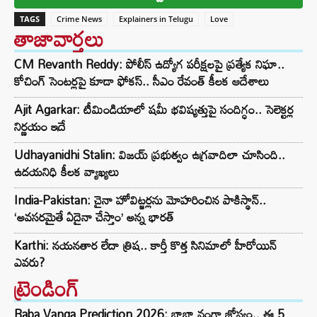
TAGS
Crime News
Explainers in Telugu
Love
తాజావార్తలు
CM Revanth Reddy: పోలీస్ ఉద్యోగ పరీక్షలపై ప్రత్యేక నిఘా..
కోచింగ్ సెంటర్లపై కూడా ఫోకస్.. సీఎం రేవంత్ కీలక ఆదేశాలు
Ajit Agarkar: టీమిండియాలో షమీ భవిష్యత్తుపై సందిగ్ధం.. సెలెక్టర్ల
నిర్ణయం ఇదే
Udhayanidhi Stalin: విజయ్ ప్రభుత్వం ఉగ్రవాదిలా చూసింది..
ఉదయనిధి కీలక వ్యాఖ్యలు
India-Pakistan: చైనా హోవిట్జర్లను మోహరించిన పాకిస్థాన్..
‘అవసరమైతే ఏదైనా చేస్తాం’ అన్న భారత్
Karthi: నయనతార లేదా త్రిష.. కార్తీ కొత్త సినిమాలో హీరోయిన్
ఎవరు?
ట్రెండింగ్‌
Baba Vanga Prediction 2026: బాబా వంగా జోస్యం.. ఈ 5