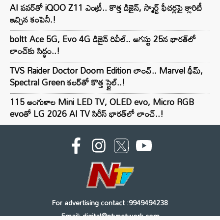
AI పవర్‌తో iQOO Z11 ఎంట్రీ.. కొత్త డిజైన్, స్మార్ట్ ఫీచర్లపై క్లారిటీ
ఇచ్చిన కంపెనీ.!
boltt Ace 5G, Evo 4G డిజైన్ రివీల్.. ఆగస్టు 25న భారత్‌లో
లాంచ్‌కు సిద్ధం..!
TVS Raider Doctor Doom Edition లాంచ్.. Marvel థీమ్,
Spectral Green కలర్‌తో కొత్త స్టైల్..!
115 అంగుళాల Mini LED TV, OLED evo, Micro RGB
evoతో LG 2026 AI TV సిరీస్ భారత్‌లో లాంచ్..!
For advertising contact :9949494238
Email: digital@ntvnetwork.com