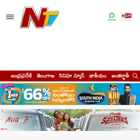
ఆంధ్రప్రదేశ్
తెలంగాణ
సినిమా న్యూస్
జాతీయం
అంతర్జాతీయం