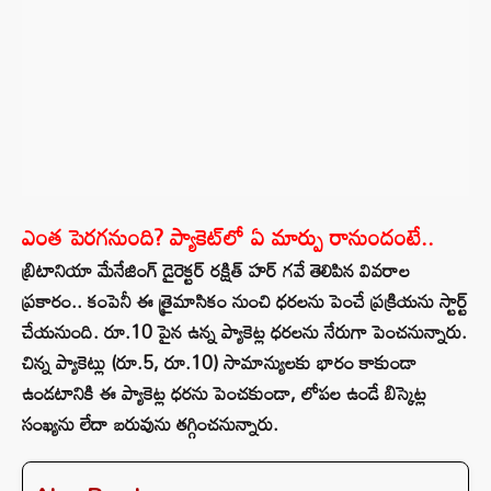
ఎంత పెరగనుంది? ప్యాకెట్‌లో ఏ మార్పు రానుందంటే..
బ్రిటానియా మేనేజింగ్ డైరెక్టర్ రక్షిత్ హర్ గవే తెలిపిన వివరాల
ప్రకారం.. కంపెనీ ఈ త్రైమాసికం నుంచి ధరలను పెంచే ప్రక్రియను స్టార్ట్
చేయనుంది. రూ.10 పైన ఉన్న ప్యాకెట్ల ధరలను నేరుగా పెంచనున్నారు.
చిన్న ప్యాకెట్లు (రూ.5, రూ.10) సామాన్యులకు భారం కాకుండా
ఉండటానికి ఈ ప్యాకెట్ల ధరను పెంచకుండా, లోపల ఉండే బిస్కెట్ల
సంఖ్యను లేదా బరువును తగ్గించనున్నారు.