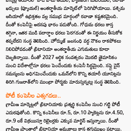
ఖర్చులు (ఫ్యూయల్) అంతర్జాతీయ మార్కెట్‌లో పెరిగిపోయాయి. పశ్చిమ
ఆసియాలో ఉద్రిక్తతల వల్ల సముద్ర మార్గంలో రవాణా కష్టతరమైంది.
దీంతో కంపెనీపై అదనపు భారం పడుతోంది. గోధుమ ధరలు కాస్త
తగ్గినా, ఇతర ముడి పదార్థాల ధరలు పెరగడంతో ఈ నిర్ణయం తీసుకోక
తప్పలేదని సంస్థ తెలిపింది. హోర్ముజ్ జలసంధి వద్ద నౌకల రాకపోకలు
నిలిచిపోవడంతో బ్రిటానియా అంతర్జాతీయ ఎగుమతులు కూడా
దెబ్బతిన్నాయి. దీంతో 2027 ఆర్థిక సంవత్సరం మొదటి త్రైమాసికం
నుంచి విదేశాల్లోనూ ధరలు పెంచేందుకు కంపెనీ సిద్ధమైంది. సప్లై చైన్
సమస్యలను అధిగమించేందుకు ఒమన్‌లోని కొన్ని తయారీ యూనిట్లను
తిరిగి గుజరాత్‌లోని ముంద్రా పోర్టుకు మారుస్తున్నట్లు సంస్థ తెలిపింది.
పోటీ కంపెనీల ఎత్తుగడలు..
గ్రామీణ మార్కెట్లలో బ్రిటానియాకు ప్రత్యర్థి కంపెనీల నుంచి గట్టి పోటీ
ఎదురవుతోంది. కొన్ని కంపెనీలు రూ.5, రూ.10 ప్యాకెట్లను రూ.4.50,
రూ.9 లకే విక్రయిస్తూ రిటైలర్లకు ఎక్కువ మార్జిన్ ఇస్తున్నాయి. దీంతో
గ్రామీణ ప్రాంతాల్లో బ్రిటానియా అమ్మకాలు కాస్త తగ్గుముఖం పట్టాయి.