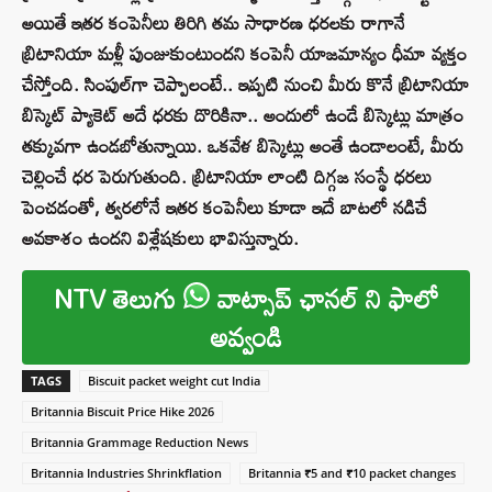
అయితే ఇతర కంపెనీలు తిరిగి తమ సాధారణ ధరలకు రాగానే
బ్రిటానియా మళ్లీ పుంజుకుంటుందని కంపెనీ యాజమాన్యం ధీమా వ్యక్తం
చేస్తోంది. సింపుల్‌గా చెప్పాలంటే.. ఇప్పటి నుంచి మీరు కొనే బ్రిటానియా
బిస్కెట్ ప్యాకెట్ అదే ధరకు దొరికినా.. అందులో ఉండే బిస్కెట్లు మాత్రం
తక్కువగా ఉండబోతున్నాయి. ఒకవేళ బిస్కెట్లు అంతే ఉండాలంటే, మీరు
చెల్లించే ధర పెరుగుతుంది. బ్రిటానియా లాంటి దిగ్గజ సంస్థే ధరలు
పెంచడంతో, త్వరలోనే ఇతర కంపెనీలు కూడా ఇదే బాటలో నడిచే
అవకాశం ఉందని విశ్లేషకులు భావిస్తున్నారు.
NTV తెలుగు
వాట్సాప్ ఛానల్ ని ఫాలో
అవ్వండి
TAGS
Biscuit packet weight cut India
Britannia Biscuit Price Hike 2026
Britannia Grammage Reduction News
Britannia Industries Shrinkflation
Britannia ₹5 and ₹10 packet changes