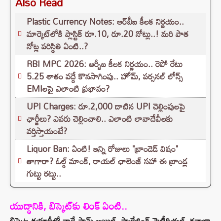
Also Read
Plastic Currency Notes: ఆర్‌బీఐ కీలక నిర్ణయం..
మార్కెట్‌లోకి ప్లాస్టిక్ రూ.10, రూ.20 నోట్లు..! మరి పాత
నోట్ల పరిస్థితి ఏంటి..?
RBI MPC 2026: ఆర్బీఐ కీలక నిర్ణయం.. రెపో రేటు
5.25 శాతం వద్దే కొనసాగింపు.. హోమ్, పర్సనల్ లోన్స్
EMIలపై ఎలాంటి ప్రభావం?
UPI Charges: రూ.2,000 దాటిన UPI చెల్లింపులపై
ఛార్జీలు? ఎవరు చెల్లించాలి.. ఎలాంటి లావాదేవీలకు
వర్తిస్తాయంటే?
Liquor Ban: ఏంటి! ఇన్ని రోజులు "బ్రాండెడ్ విషం"
తాగారా? ఓల్డ్ మాంక్, రాయల్ ఛాలెంజ్‌ సహా ఈ బ్రాండ్ల
గుట్టు రట్టు..
యుద్ధానికి, బిస్కెట్‌కు లింక్ ఏంటి..
బిస్కెట్ల తయారీలో వాడే పామ్ ఆయిల్, ప్యాకేజింగ్ మెటీరియల్, రవాణా