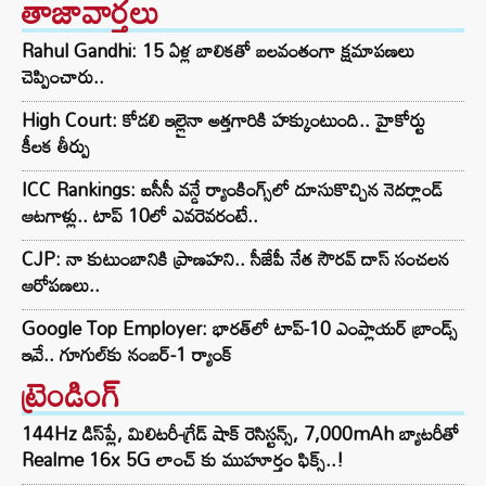
తాజావార్తలు
Rahul Gandhi: 15 ఏళ్ల బాలికతో బలవంతంగా క్షమాపణలు
చెప్పించారు..
High Court: కోడలి ఇల్లైనా అత్తగారికి హక్కుంటుంది.. హైకోర్టు
కీలక తీర్పు
ICC Rankings: ఐసీసీ వన్డే ర్యాంకింగ్స్‌లో దూసుకొచ్చిన నెదర్లాండ్
ఆటగాళ్లు.. టాప్ 10లో ఎవరెవరంటే..
CJP: నా కుటుంబానికి ప్రాణహని.. సీజేపీ నేత సౌరవ్ దాస్ సంచలన
ఆరోపణలు..
Google Top Employer: భారత్‌లో టాప్-10 ఎంప్లాయర్ బ్రాండ్స్
ఇవే.. గూగుల్‌కు నంబర్-1 ర్యాంక్
ట్రెండింగ్‌
144Hz డిస్‌ప్లే, మిలిటరీ-గ్రేడ్ షాక్ రెసిస్టన్స్, 7,000mAh బ్యాటరీతో
Realme 16x 5G లాంచ్ కు ముహూర్తం ఫిక్స్..!