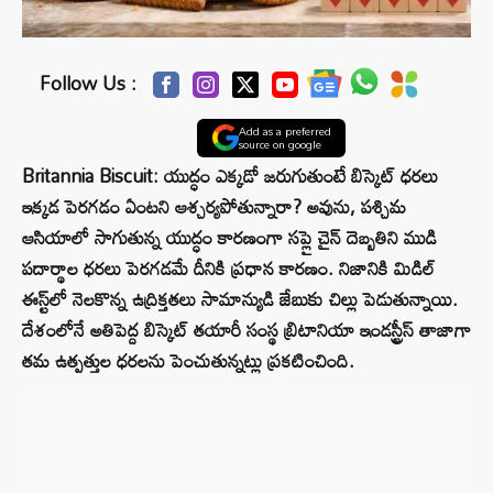
Follow Us :
Add as a preferred
source on google
Britannia Biscuit: యుద్ధం ఎక్కడో జరుగుతుంటే బిస్కెట్ ధరలు
ఇక్కడ పెరగడం ఏంటని ఆశ్చర్యపోతున్నారా? అవును, పశ్చిమ
ఆసియాలో సాగుతున్న యుద్ధం కారణంగా సప్లై చైన్ దెబ్బతిని ముడి
పదార్థాల ధరలు పెరగడమే దీనికి ప్రధాన కారణం. నిజానికి మిడిల్
ఈస్ట్‌లో నెలకొన్న ఉద్రిక్తతలు సామాన్యుడి జేబుకు చిల్లు పెడుతున్నాయి.
దేశంలోనే అతిపెద్ద బిస్కెట్ తయారీ సంస్థ బ్రిటానియా ఇండస్ట్రీస్ తాజాగా
తమ ఉత్పత్తుల ధరలను పెంచుతున్నట్లు ప్రకటించింది.