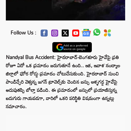
Follow Us :
Add as a preferred
source on google
Nandyal Bus Accident: హైదరాబాద్‌-బెంగళూరు హైవేపై ప్రతి
రోజూ ఏదో ఒక ప్రమాదం జరుగుతూనే ఉంది.. ఇక, ఇవాళ నంద్యాల
జిల్లాలో ఘోర రోడ్డు ప్రమాదం చోటుచేసుకుంది. హైదరాబాద్ నుంచి
పాండిచ్చేరి వెళ్తున్న జగన్ ట్రావెల్స్‌కు చెందిన బస్సు ఆళ్ళగడ్డ హైవేపై
అదుపుతప్పి బోల్తా పడింది. ఈ ప్రమాదంలో బస్సులో ప్రయాణిస్తున్న
ఐదుగురు గాయపడగా, వారిలో ఒకరి పరిస్థితి విషమంగా ఉన్నట్లు
సమాచారం.