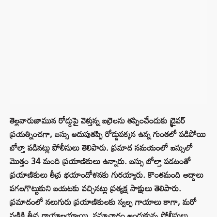
తెల్లవారుజామున రోడ్డుపై వెళ్తున్న బర్రెలను తప్పించేందుకు డ్రైవర్
ప్రయత్నించగా, బస్సు అదుపుతప్పి రోడ్డుపక్కన ఉన్న గుంతలో పడిపోయి
బోల్తా పడినట్లు పోలీసులు తెలిపారు. ప్రమాద సమయంలో బస్సులో
మొత్తం 34 మంది ప్రయాణికులు ఉన్నారు. బస్సు బోల్తా పడటంతో
ప్రయాణికులు తీవ్ర భయాందోళనకు గురయ్యారు. కొంతమంది అద్దాలు
పగలగొట్టుకుని బయటకు వచ్చినట్లు ప్రత్యక్ష సాక్షులు తెలిపారు.
ప్రమాదంలో నలుగురు ప్రయాణికులకు స్వల్ప గాయాలు కాగా, మరో
వ్యక్తికి తీవ్ర గాయాలయ్యాయి. సమాచారం అందుకున్న పోలీసులు