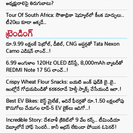
అధ్యక్షురాలిపై తిరుగుబాటు?
Tour Of South Africa: సౌతాఫ్రికా షెడ్యూల్‌లో కీలక మార్పులు..
టీ20లు కూడా అక్కడే..
ట్రెండింగ్‌
రూ.9.99 లక్షలకే పెట్రోల్, డీజిల్, CNG ఆప్షన్లతో Tata Nexon
Camo ఎడిషన్ లాంచ్..!
6.99 అంగుళాల 120Hz OLED డిస్‌ప్లే, 8,000mAh బ్యాటరీతో
REDMI Note 17 5G లాంచ్..!
Crispy Wheat Flour Snacks: బయటి జంక్ ఫుడ్‌కి బై..బై..
ఇంట్లోనే గోధుమపిండితో కరకరలాడే హెల్తీ స్నాక్స్ చేసేయండి ఇలా.!
Best EV Bikes: బెస్ట్ మైలేజ్, అదిరే ఫీచర్లతో రూ.1.50 లక్షలలోపు
కొనుగోలు చేయగల టాప్-5 EV బైక్‌లు ఇదిగో..!
Incredible Story: దేశవాళీ క్రికెట్‌లో 9 వేల రన్స్.. టీమిండియా
డెబ్యూలోనే హాఫ్ సెంచరీ.. కానీ అడ్రస్ లేకుండా పోయిన ఓపెనర్!