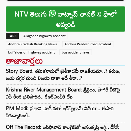
NTV తెలుగు
వాట్సాప్ ఛానల్ ని ఫాలో
అవ్వండి
TAGS
Allagadda highway accident
Andhra Pradesh Breaking News.
Andhra Pradesh road accident
buffaloes on highway accident
bus accident news
తాజావార్తలు
Story Board: తమిళనాడులో ప్రతీకారమే రాజకీయమా..? కరుణ,
జయ దగ్గర నుంచి విజయ్ దాకా అదే తీరా..?
Krishna River Management Board: శ్రీశైలం, సాగర్ నీటిపై
ఏపీ కీలక ప్రతిపాదన.. కేఆర్ఎంబీకి లేఖ
PM Modi: ప్రధాని మోడీ మరో ఇన్‌స్టాగ్రామ్ వీడియో.. ఈసారి
ఏమన్నారంటే..
Off The Record: ఆసిఫాబాద్ కాంగ్రెస్‌లో అసంతృప్తి అగ్గి.. డీసీసీ