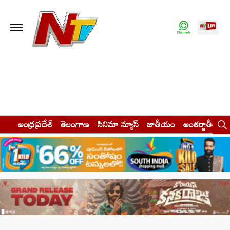
ఆంధ్రప్రదేశ్
తెలంగాణ
సినిమా న్యూస్
జాతీయం
అంతర్జాతీయం