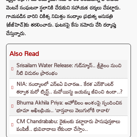
వెంటనే సంఘటనా స్థలానికి చేరుకుని సహాయక చర్యలు చేపట్టారు.
గాయపడిన వారిని చికిత్స నిమిత్తం నంద్యాల ప్రభుత్వ ఆసుపత్రి
(జీజీహెచ్)కు తరలించారు. ఘటనపై కేసు నమోదు చేసి దర్యాప్తు
చేస్తున్నారు.
Also Read
Srisailam Water Release: గుడ్‌న్యూస్‌.. శ్రీశైలం నుంచి
నీటి విడుదల ప్రారంభం
NIA: నంద్యాలలో ఎన్‌ఐఏ విచారణ.. కేరళ ఎన్‌కౌంటర్‌
తర్వాత మరో ట్విస్ట్.. మవోయిస్టు జయమ్మ జీవించి ఉందా..?
Bhuma Akhila Priya: అహోబిలం అంశంపై స్పందించిన
భూమా అఖిలప్రియ.. ‘వాస్తవాలు వెలుగులోకి రావాలి’
CM Chandrababu: రైతులకు పట్టాదారు పాసుపుస్తకాలు
పంపిణీ.. భువివాదాలు లేకుండా చేస్తాం..