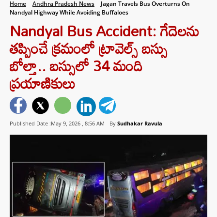
Home
Andhra Pradesh News
Jagan Travels Bus Overturns On
Nandyal Highway While Avoiding Buffaloes
Nandyal Bus Accident: గేదెలను
తప్పించే క్రమంలో ట్రావెల్స్ బస్సు
బోల్తా.. బస్సులో 34 మంది
ప్రయాణికులు
Published Date :May 9, 2026 ,
8:56 AM
By
Sudhakar Ravula