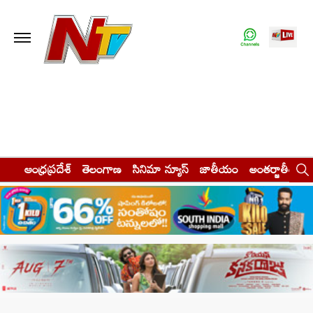
ఆంధ్రప్రదేశ్
తెలంగాణ
సినిమా న్యూస్
జాతీయం
అంతర్జాతీయం