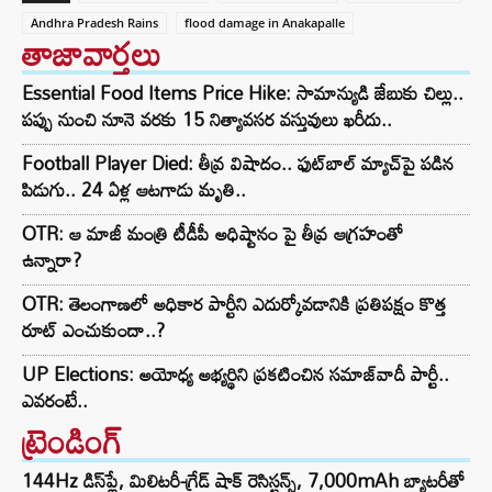
Andhra Pradesh Rains
flood damage in Anakapalle
తాజావార్తలు
Essential Food Items Price Hike: సామాన్యుడి జేబుకు చిల్లు..
పప్పు నుంచి నూనె వరకు 15 నిత్యావసర వస్తువులు ఖరీదు..
Football Player Died: తీవ్ర విషాదం.. ఫుట్‌బాల్ మ్యాచ్‌పై పడిన
పిడుగు.. 24 ఏళ్ల ఆటగాడు మృతి..
OTR: ఆ మాజీ మంత్రి టీడీపీ అధిష్టానం పై తీవ్ర ఆగ్రహంతో
ఉన్నారా?
OTR: తెలంగాణలో అధికార పార్టీని ఎదుర్కోవడానికి ప్రతిపక్షం కొత్త
రూట్‌ ఎంచుకుందా..?
UP Elections: అయోధ్య అభ్యర్థిని ప్రకటించిన సమాజ్‌వాదీ పార్టీ..
ఎవరంటే..
ట్రెండింగ్‌
144Hz డిస్‌ప్లే, మిలిటరీ-గ్రేడ్ షాక్ రెసిస్టన్స్, 7,000mAh బ్యాటరీతో