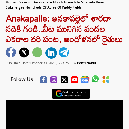
Home
Videos
Anakapalle Floods Breach In Sharada River
Submerges Hundreds Of Acres Of Paddy Fields
Anakapalle: అనకాపల్లెలో శారదా
నదికి గండి..నీట మునిగిన వందల
ఎకరాల వరి పంట, ఆందోళనలో రైతులు
Published Date :October 30, 2025 ,
5:23 PM
By
Penti Naidu
Follow Us :
Add as a preferred
source on google