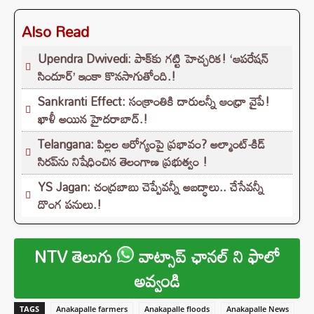
Also Read
Upendra Dwivedi: పాక్‌కు గట్టి హెచ్చరిక! ‘ఆపరేషన్
సిందూర్’ ఇంకా కొనసాగుతోంది.!
Sankranti Effect: సంక్రాంతికి దారులన్నీ ఆంధ్రా వైపే!
ఖాళీ అయిన హైదరాబాద్.!
Telangana: పిల్లల ఆరోగ్యంపై ప్రభావం? అల్మాంట్-కిడ్
సిరప్‌ను నిషేధించిన తెలంగాణ ప్రభుత్వం !
YS Jagan: చంద్రబాబు చెప్పేవన్నీ అబద్ధాలు.. చేసేవన్నీ
దొంగ పనులు.!
NTV తెలుగు
వాట్సాప్ ఛానల్ ని ఫాలో
అవ్వండి
TAGS
Anakapalle farmers
Anakapalle floods
Anakapalle News