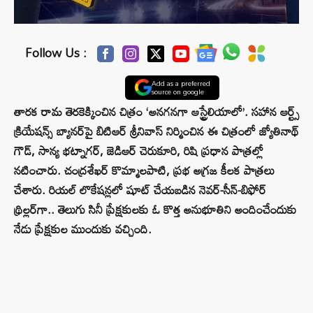
Follow Us :
Add as a preferred
source on google
తారక రామ తెరకెక్కించిన చిత్రం ‘అనగనగా ఆస్ట్రేలియాలో’. సహాన ఆర్ట్స్
క్రియేషన్స్ బ్యానర్‌పై బిటిఆర్‌ శ్రీనివాస్‌ నిర్మించిన ఈ చిత్రంలో జ్యోతినాథ్‌
గౌడ్, సాన్య భట్నాగర్, జెడిఆర్‌ చెరుకూరి, రిషి ప్రధాన పాత్రల్లో
నటించారు. చంద్రశేఖర్‌ కొమ్మాలపాటి, ప్రభ అగ్రజ కీలక పాత్రలు
చేశారు. రియల్‌ లొకేషన్లలో షూట్ చేయబడిన నెవర్-సీన్‌-బిఫోర్
థ్రిల్లర్‌గా.. తెలుగు సినీ ప్రేక్షకులకు ఓ కొత్త అనుభూతిని అందించేందుకు
నేడు ప్రేక్షకుల ముందుకు వచ్చింది.