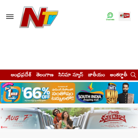
ఆంధ్రప్రదేశ్
తెలంగాణ
సినిమా న్యూస్
జాతీయం
అంతర్జాతీయం