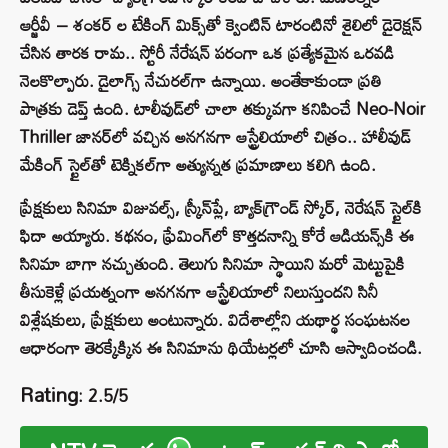
ఆర్జీవీ – శంకర్ ల టేకింగ్ మిక్స్‌తో క్వెంటిన్ టారంటినో శైలిలో డైరెక్షన్
చేసిన తారక రామ.. స్టోరీ నేరేషన్ పరంగా ఒక ప్రత్యేకమైన ఒరవడి
నెలకొల్పారు. డైలాగ్స్ నేచురల్‌గా ఉన్నాయి. అంతేకాకుండా ప్రతి
పాత్రకు డెప్త్ ఉంది. టాలీవుడ్‌లో చాలా తక్కువగా కనిపించే Neo-Noir
Thriller జానర్‌లో వచ్చిన అనగనగా ఆస్ట్రేలియాలో చిత్రం.. హాలీవుడ్
మేకింగ్‌ స్టైల్‌తో టెక్నికల్‌గా అత్యున్నత ప్రమాణాలు కలిగి ఉంది.
ప్రేక్షకులు సినిమా విజువల్స్, స్క్రీన్‌ప్లే, బ్యాక్‌గ్రౌండ్ స్కోర్, నెరేషన్‌ స్టైల్‌కి
ఫిదా అయ్యారు. కథనం, ఫ్రేమింగ్‌లో కొత్తదనాన్ని కోరే ఆడియన్స్‌కి ఈ
సినిమా బాగా నచ్చుతుంది. తెలుగు సినిమా స్థాయిని మరో మెట్టుపైకి
తీసుకెళ్లే ప్రయత్నంగా అనగనగా ఆస్ట్రేలియాలో నిలుస్తుందని సినీ
విశ్లేషకులు, ప్రేక్షకులు అంటున్నారు. విదేశాల్లోని యథార్థ సంఘటనల
ఆధారంగా తెరక్కేక్కిన ఈ సినిమాను థియేటర్లలో చూసి ఆస్వాదించండి.
Rating
: 2.5/5