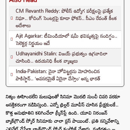
CM Revanth Reddy: పోలీస్ ఉద్యోగ పరీక్షలపై ప్రత్యేక
నిఘా.. కోచింగ్ సెంటర్లపై కూడా ఫోకస్.. సీఎం రేవంత్ కీలక
ఆదేశాలు
Ajit Agarkar: టీమిండియాలో షమీ భవిష్యత్తుపై సందిగ్ధం..
సెలెక్టర్ల నిర్ణయం ఇదే
Udhayanidhi Stalin: విజయ్ ప్రభుత్వం ఉగ్రవాదిలా
చూసింది.. ఉదయనిధి కీలక వ్యాఖ్యలు
India-Pakistan: చైనా హోవిట్జర్లను మోహరించిన
పాకిస్థాన్.. ‘అవసరమైతే ఏదైనా చేస్తాం’ అన్న భారత్
నిత్యం ఊహించలేని మలుపులతో సినిమా మొదటి నుంచీ చివరి వరకూ
ఆసక్తికరంగా నడిపిస్తుంది. ఎన్నో థ్రిల్లర్ మూవీస్ చూసిన ప్రేక్షకులకే..
కొత్త అనుభూతిని కలిగించేలా స్క్రీన్‌ప్లే ఉంది. యూవి నిరంజన్
బ్యాక్‌గ్రౌండ్ స్కోర్ సినిమాకు చాలా ప్లస్ పాయింట్. ప్రతి సన్నివేశాన్ని
ఎలివేట్ చేసేలా బ్యాక్‌గ్రౌండ్ స్కోర్ కంపోజ్ చేశారు. మణిరత్నం –