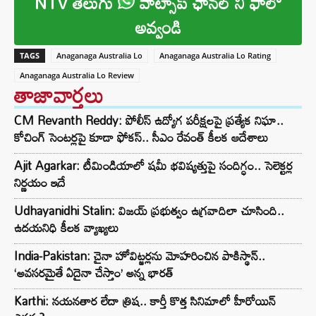
NTV తెలుగు
వాట్సాప్ ఛానల్ ని ఫాలో
అవ్వండి
TAGS
Anaganaga Australia Lo
Anaganaga Australia Lo Rating
Anaganaga Australia Lo Review
తాజావార్తలు
CM Revanth Reddy: పోలీస్ ఉద్యోగ పరీక్షలపై ప్రత్యేక నిఘా..
కోచింగ్ సెంటర్లపై కూడా ఫోకస్.. సీఎం రేవంత్ కీలక ఆదేశాలు
Ajit Agarkar: టీమిండియాలో షమీ భవిష్యత్తుపై సందిగ్ధం.. సెలెక్టర్ల
నిర్ణయం ఇదే
Udhayanidhi Stalin: విజయ్ ప్రభుత్వం ఉగ్రవాదిలా చూసింది..
ఉదయనిధి కీలక వ్యాఖ్యలు
India-Pakistan: చైనా హోవిట్జర్లను మోహరించిన పాకిస్థాన్..
‘అవసరమైతే ఏదైనా చేస్తాం’ అన్న భారత్
Karthi: నయనతార లేదా త్రిష.. కార్తీ కొత్త సినిమాలో హీరోయిన్