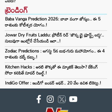
ఎవరు?
ట్రెండింగ్‌
Baba Vanga Prediction 2026: బాబా వంగా జోస్యం.. ఈ 5
రాశులకు కోటీశ్వర యోగం.!
Jowar Dry Fruits Laddu: ప్రోటీన్ రిచ్ ‘జొన్న డ్రై ఫ్రూప్ట్స్ లడ్డు’..
సులువుగా ఇంట్లోనే చేసేయండి ఇలా..!
Zodiac Predictions : ఆగస్టు 5న బుధ-గురు మహాయోగం.. ఈ 4
రాశులకు డబ్బే డబ్బు.!
Kitchen Hacks : అరటి తొక్కతో ఈ మ్యాజిక్ తెలుసా? బేకింగ్
సోడా కలిపితే సూపర్ రిజల్ట్.!
IndiGo Offer : ఇండిగో బంపర్ ఆఫర్.. 20 వేల ఉచిత టికెట్లు.!