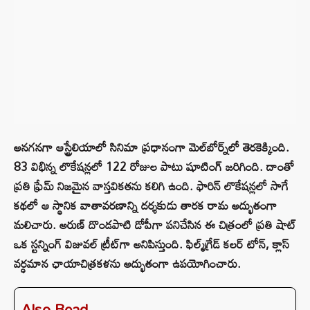
అనగనగా ఆస్ట్రేలియాలో సినిమా ప్రధానంగా మెల్‌బోర్న్‌లో తెరకెక్కింది.
83 విభిన్న లొకేషన్లలో 122 రోజుల పాటు షూటింగ్ జరిగింది. దాంతో
ప్రతి ఫ్రేమ్ నిజమైన వాస్తవికతను కలిగి ఉంది. ఫారిన్ లొకేషన్లలో సాగే
కథలో ఆ స్థానిక వాతావరణాన్ని దర్శకుడు తారక రామ అద్భుతంగా
మలిచారు. అరుణ్ దొండపాటి డోపీగా పనిచేసిన ఈ చిత్రంలో ప్రతి షాట్
ఒక స్టన్నింగ్ విజువల్ ట్రీట్‌గా అనిపిస్తుంది. ఫిల్మ్‌గ్రేడ్ కలర్ టోన్, క్లాస్‌
వర్ధమాన ఛాయాచిత్రకళను అద్భుతంగా ఉపయోగించారు.
Also Read