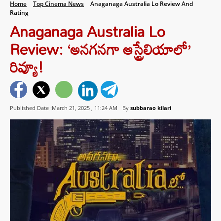
Home
Top Cinema News
Anaganaga Australia Lo Review And
Rating
Anaganaga Australia Lo
Review: ‘అనగనగా ఆస్ట్రేలియాలో’
రివ్యూ!
Published Date :March 21, 2025 ,
11:24 AM
By
subbarao kilari