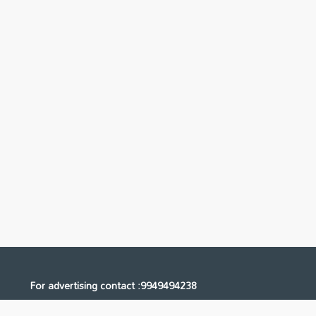
For advertising contact :9949494238
Email: digital@ntvnetwork.com