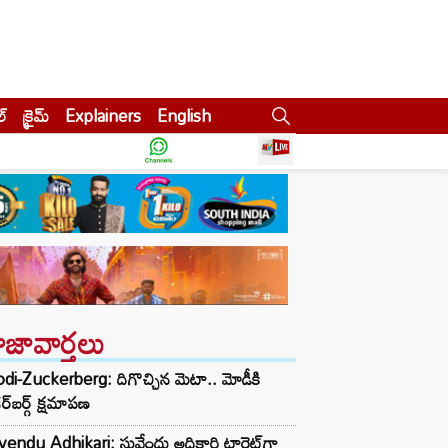
ల్
క్రైమ్
Explainers
English
ాజావార్తలు
i-Zuckerberg: దిగొచ్చిన మెటా.. మోడీకి
ర్‌బర్గ్ క్షమాపణ
endu Adhikari: సువేందు అధికారి టార్గెట్‌గా