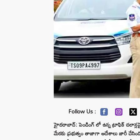
Follow Us :
హైదరాబాద్: పెండింగ్ లో ఉన్న ట్రాఫిక్ చలాన్లప
మేరకు ప్రభుత్వం తాజాగా ఆదేశాలు జారీ చేసింద