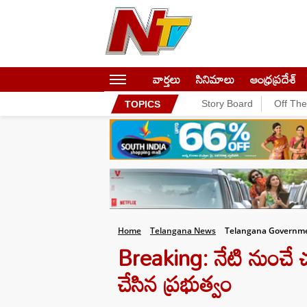
వార్తలు
సినిమాలు
ఆంధ్రప్రదేశ్
Story Board
Off Th
TOPICS
Home
Telangana News
Telangana Governme
Breaking: నేటి నుంచే చల
చేసిన ప్రభుత్వం