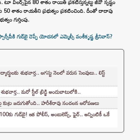
ంది. టూ వీలర్స్‌పైన 80 శాతం రాయితీ ప్రకటిస్తున్నట్టు జీవో స్పష్టం
ర్లకు 50 శాతం రాయతీని ప్రభుత్వం ప్రకటించింది. దీంతో దాదాపు
భుత్వం గుర్తింపు.
పీకి గుడ్‌బై చెప్పే యోచనలో ఎమ్మెల్సీ వంశీకృష్ణ శ్రీనివాస్?
ర్థులకు శుభవార్త.. ఆగస్టు నెలలో వరుస సెలవులు.. లిస్ట్
ార్త.. మరో స్టీల్ బ్రిడ్జి అందుబాటులోకి..
టుపై కుట్ర జరుగుతోంది.. హరీశ్‌రావు సంచలన ఆరోపణలు
గుడ్‌బై! ఇక పోలీస్, అంబులెన్స్, ఫైర్.. అన్నింటికీ ఒకే