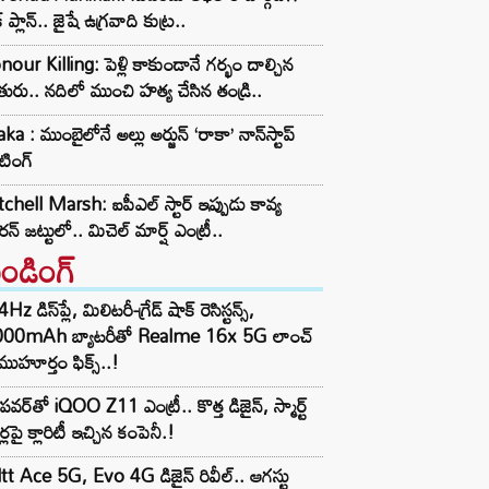
్ ప్లాన్.. జైషే ఉగ్రవాది కుట్ర..
our Killing: పెళ్లి కాకుండానే గర్భం దాల్చిన
ురు.. నదిలో ముంచి హత్య చేసిన తండ్రి..
ka : ముంబైలోనే అల్లు అర్జున్ ‘రాకా’ నాన్‌స్టాప్
టింగ్
chell Marsh: ఐపీఎల్ స్టార్ ఇప్పుడు కావ్య
న్ జట్టులో.. మిచెల్ మార్ష్ ఎంట్రీ..
రెండింగ్‌
z డిస్‌ప్లే, మిలిటరీ-గ్రేడ్ షాక్ రెసిస్టన్స్,
000mAh బ్యాటరీతో Realme 16x 5G లాంచ్
ముహూర్తం ఫిక్స్..!
పవర్‌తో iQOO Z11 ఎంట్రీ.. కొత్త డిజైన్, స్మార్ట్
ర్లపై క్లారిటీ ఇచ్చిన కంపెనీ.!
tt Ace 5G, Evo 4G డిజైన్ రివీల్.. ఆగస్టు