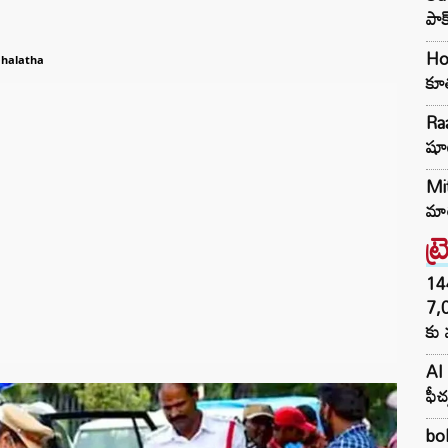
పాక
Hon
ehalatha
కూత
Raa
షూ
Mit
మార
ట్
144H
7,
కు 
AI 
ఫీచ
bol