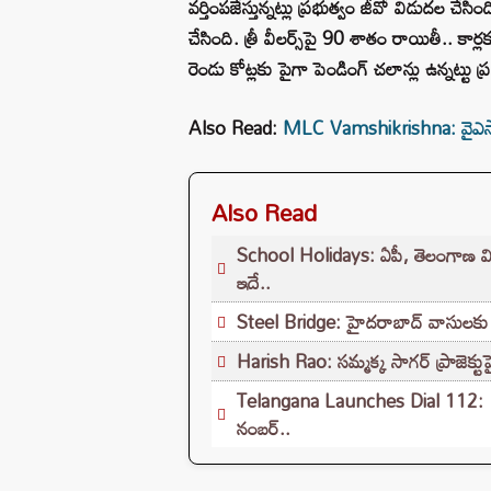
వర్తింపజేస్తున్నట్లు ప్రభుత్వం జీవో విడుదల చేసి
చేసింది. త్రీ వీలర్స్‌పై 90 శాతం రాయితీ.. కా
రెండు కోట్లకు పైగా పెండింగ్ చలాన్లు ఉన్నట్టు ప్ర
Also Read:
MLC Vamshikrishna: వైఎస్సార్సీ
Also Read
School Holidays: ఏపీ, తెలంగాణ విద్యా
ఇదే..
Steel Bridge: హైదరాబాద్ వాసులకు శుభవ
Harish Rao: సమ్మక్క సాగర్ ప్రాజెక్
Telangana Launches Dial 112: 100కు 
నంబర్..