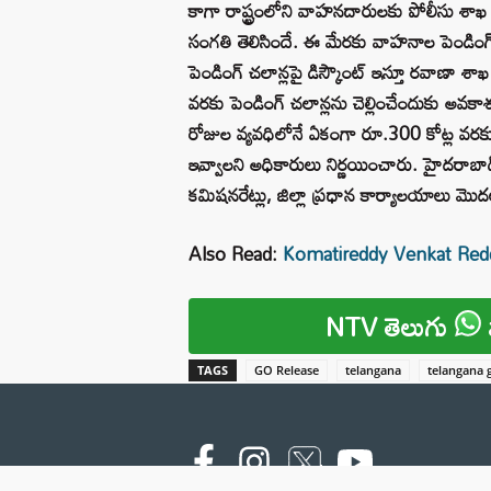
కాగా రాష్ట్రంలోని వాహనదారులకు పోలీసు శాఖ పె
సంగ‌తి తెలిసిందే. ఈ మేర‌కు వాహ‌నాల పెండింగ్ చ
పెండింగ్ చ‌లాన్ల‌పై డిస్కౌంట్ ఇస్తూ ర‌వాణా శాఖ క
వ‌ర‌కు పెండింగ్ చ‌లాన్ల‌ను చెల్లించేందుకు అ
రోజుల వ్యవధిలోనే ఏకంగా రూ.300 కోట్ల వర
ఇవ్వాలని అధికారులు నిర్ణయించారు. హైదరాబా
కమిషనరేట్లు, జిల్లా ప్రధాన కార్యాలయాలు మొదలు
Also Read:
Komatireddy Venkat Reddy: 
NTV తెలుగు
TAGS
GO Release
telangana
telangana