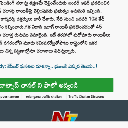
ండింగ్‌ చలాన్లు తక్షణమే చెల్లించేందుకు బంపర్‌ ఆఫర్‌ ప్రకటించిన
‌లాన్లు రాయితీపై చెల్లింపున‌కు ప్ర‌భుత్వం అనుమ‌తి ఇచ్చింది.
ార్య‌ద‌ర్శి ఉత్త‌ర్వులు జారీ చేశారు. నేటి నుంచి జ‌న‌వ‌రి 10వ తేదీ
వ‌కాశం క‌ల్పించారు.గత ఏడాది ఇలాగే రాయితీ ప్రకటించడంతో 45
కు చలాన్ల రుసుము వసూలైంది. ఇదే తరహాలో మరోమారు రాయితీలు
ద్‌ నగరంలోని మూడు కమిషనరేట్లతోపాటు రాష్ట్రంలోని ఇతర
 చిన్న పట్టణాల్లోనూ చలానాలు విధిస్తున్నారు.
కేసీఆర్ ఘనతలు మాకన్నా.. ప్రజలకే ఎక్కువ తెలుసు..!
వాట్సాప్ ఛానల్ ని ఫాలో అవ్వండి
 governament
telangana traffic challan
Traffic Challan Discount