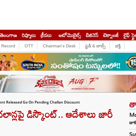
తెలంగాణ
రివ్యూలు
క్రీడలు
ఆటోమొబైల్స్
బిజినెస్‌
టెక్నాలజీ
లైఫ్ స్టై
e Record
OTT
Chairman's Desk
స్టడీ & జాబ్స్
భక్తి
త
nt Released Go On Pending Challan Discount
ాన్లపై డిస్కౌంట్.. ఆదేశాలు జారీ
Mod
జుక
Suv