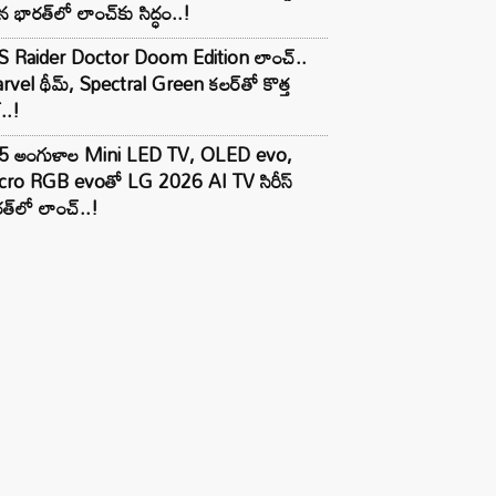
 భారత్‌లో లాంచ్‌కు సిద్ధం..!
S Raider Doctor Doom Edition లాంచ్..
vel థీమ్, Spectral Green కలర్‌తో కొత్త
ల్..!
5 అంగుళాల Mini LED TV, OLED evo,
cro RGB evoతో LG 2026 AI TV సిరీస్
త్‌లో లాంచ్..!