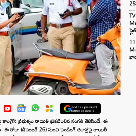
25న
TV
Mar
స్టై
11
Mi
భార
Add as a preferred
source on google
ై కాంగ్రెస్ ప్రభుత్వం రాయితి ప్రకటించిన సంగతి తెలిసిందే. ఈ
ి. ఈ రోజు (డిసెంబర్ 26) నుంచి పెండింగ్ చలాన్లపై రాయితీ