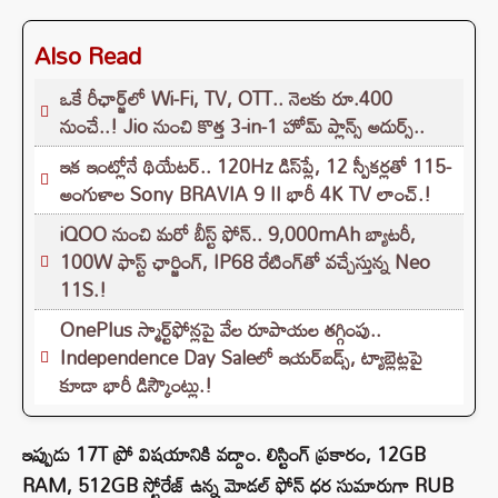
Also Read
ఒకే రీఛార్జ్‌లో Wi-Fi, TV, OTT.. నెలకు రూ.400
నుంచే..! Jio నుంచి కొత్త 3-in-1 హోమ్ ప్లాన్స్ అదుర్స్..
ఇక ఇంట్లోనే థియేటర్.. 120Hz డిస్‌ప్లే, 12 స్పీకర్లతో 115-
అంగుళాల Sony BRAVIA 9 II భారీ 4K TV లాంచ్.!
iQOO నుంచి మరో బీస్ట్ ఫోన్.. 9,000mAh బ్యాటరీ,
100W ఫాస్ట్ ఛార్జింగ్‌, IP68 రేటింగ్‌తో వచ్చేస్తున్న Neo
11S.!
OnePlus స్మార్ట్‌ఫోన్లపై వేల రూపాయల తగ్గింపు..
Independence Day Saleలో ఇయర్‌బడ్స్, ట్యాబ్లెట్లపై
కూడా భారీ డిస్కౌంట్లు.!
ఇప్పుడు 17T ప్రో విషయానికి వద్దాం. లిస్టింగ్ ప్రకారం, 12GB
RAM, 512GB స్టోరేజ్ ఉన్న మోడల్ ఫోన్ ధర సుమారుగా RUB