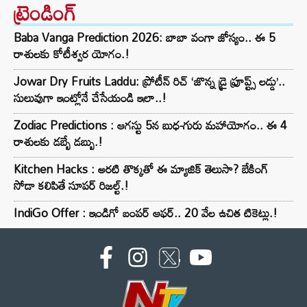
ట్రెండింగ్‌
Baba Vanga Prediction 2026: బాబా వంగా జోస్యం.. ఈ 5
రాశులకు కోటీశ్వర యోగం.!
Jowar Dry Fruits Laddu: ప్రోటీన్ రిచ్ ‘జొన్న డ్రై ఫ్రూప్ట్స్ లడ్డు’..
సులువుగా ఇంట్లోనే చేసేయండి ఇలా..!
Zodiac Predictions : ఆగస్టు 5న బుధ-గురు మహాయోగం.. ఈ 4
రాశులకు డబ్బే డబ్బు.!
Kitchen Hacks : అరటి తొక్కతో ఈ మ్యాజిక్ తెలుసా? బేకింగ్
సోడా కలిపితే సూపర్ రిజల్ట్.!
IndiGo Offer : ఇండిగో బంపర్ ఆఫర్.. 20 వేల ఉచిత టికెట్లు.!