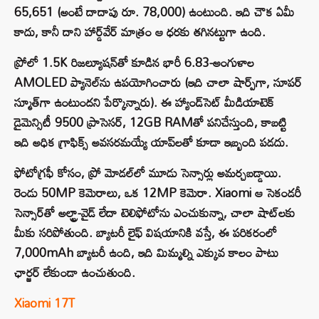
65,651 (అంటే దాదాపు రూ. 78,000) ఉంటుంది. ఇది చౌక ఏమీ
కాదు, కానీ దాని హార్డ్‌వేర్ మాత్రం ఆ ధరకు తగినట్టుగా ఉంది.
ప్రోలో 1.5K రిజల్యూషన్‌తో కూడిన భారీ 6.83-అంగుళాల
AMOLED ప్యానెల్‌ను ఉపయోగించారు (ఇది చాలా షార్ప్‌గా, సూపర్
స్మూత్‌గా ఉంటుందని పేర్కొన్నారు). ఈ హ్యాండ్‌సెట్ మీడియాటెక్
డైమెన్సిటీ 9500 ప్రాసెసర్, 12GB RAMతో పనిచేస్తుంది, కాబట్టి
ఇది అధిక గ్రాఫిక్స్ అవసరమయ్యే యాప్‌లతో కూడా ఇబ్బంది పడదు.
ఫోటోగ్రఫీ కోసం, ప్రో మోడల్‌లో మూడు సెన్సార్లు అమర్చబడ్డాయి.
రెండు 50MP కెమెరాలు, ఒక 12MP కెమెరా. Xiaomi ఆ సెకండరీ
సెన్సార్‌తో అల్ట్రా-వైడ్ లేదా టెలిఫోటోను ఎంచుకున్నా, చాలా షాట్‌లకు
మీకు సరిపోతుంది. బ్యాటరీ లైఫ్ విషయానికి వస్తే, ఈ పరికరంలో
7,000mAh బ్యాటరీ ఉంది, ఇది మిమ్మల్ని ఎక్కువ కాలం పాటు
ఛార్జర్ లేకుండా ఉంచుతుంది.
Xiaomi 17T