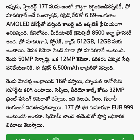
ఇప్పుడు, స్టాండర్డ్ 17T పరిమాణంలో కొద్దిగా తగ్గించబడినప్పటికీ, ప్రో
మాదిరిగానే అదే రిజల్యూషన్, రిఫ్రెష్ రేట్‌తో 6.59-అంగుళాల
AMOLED డిస్‌ప్లేతో వస్తుంది కాబట్టి ఇది ఇప్పటికీ ప్రీమియంగా
అనిపిస్తుంది. దీనిలోపల, మీడియాటెక్ డైమెన్సిటీ 8500 అల్ట్రా ప్రాసెసర్
ఉంది. ప్రో మాదిరిగానే, స్టోరేజ్, ర్యామ్ 512GB, 12GB వరకు
ఉంటాయి. వెనుక కెమెరా సెటప్ కూడా ప్రో మాదిరిగానే ఉంటుంది.
రెండు 50MP సెన్సార్లు. ఒక 12MP కెమెరా. పరికరం ఎక్కువ సేపు
పనిచేయడానికి, ఈ డివైస్ 6,500mAh బ్యాటరీతో వస్తుంది.
రెండు మోడళ్లు ఆండ్రాయిడ్ 16తో వస్తాయి, డ్యూయల్ నానో-సిమ్
సపోర్ట్‌ను కలిగి ఉంటాయి. సెల్ఫీలు, వీడియో కాల్స్ కోసం 32MP
ఫ్రంట్-ఫేసింగ్ కెమెరాతో వస్తాయి. ఇవి నలుపు, నీలం, గులాబీ
రంగులలో విడుదలవుతున్నాయి. 17T ప్రో ధర సుమారుగా EUR 999
ఉంటుందని అంచనా. షియోమీ లాంచ్ ఈవెంట్‌లో పూర్తి అధికారిక
వివరాలు తెలుస్తాయి.