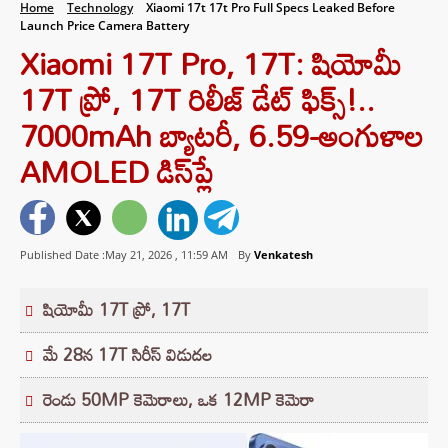
Home
Technology
Xiaomi 17t 17t Pro Full Specs Leaked Before
Launch Price Camera Battery
Xiaomi 17T Pro, 17T: షియోమీ
17T ప్రో, 17T రిలీజ్ డేట్ ఫిక్స్!..
7000mAh బ్యాటరీ, 6.59-అంగుళాల
AMOLED డిస్‌ప్లే
Published Date :May 21, 2026 ,
11:59 AM
By
Venkatesh
షియోమీ 17T ప్రో, 17T
మే 28న 17T సిరీస్‌ విడుదల
రెండు 50MP కెమెరాలు, ఒక 12MP కెమెరా