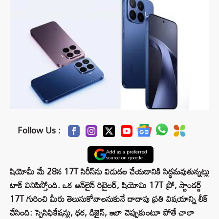
Follow Us :
Add as a preferred
source on google
షియోమీ మే 28న 17T సిరీస్‌ను విడుదల చేయడానికి సిద్ధమవుతున్నట్లు
టాక్ వినిపిస్తోంది. ఒక ఆన్‌లైన్ రిటైలర్, షియోమి 17T ప్రో, స్టాండర్డ్
17T గురించి మీరు తెలుసుకోవాలనుకునే దాదాపు ప్రతి విషయాన్ని లీక్
చేసింది: స్పెసిఫికేషన్లు, ధర, డిజైన్, ఇలా చెప్పుకుంటూ పోతే చాలా