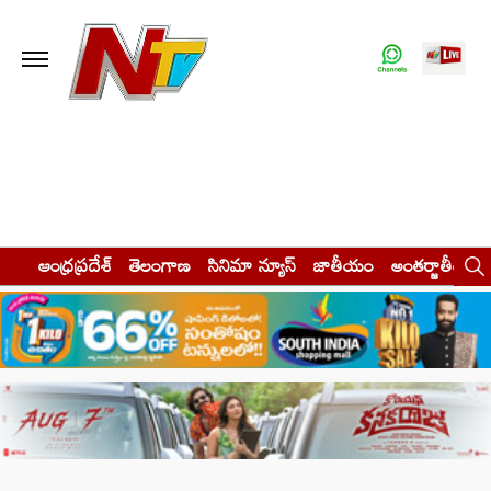
ఆంధ్రప్రదేశ్
తెలంగాణ
సినిమా న్యూస్
జాతీయం
అంతర్జాతీయం