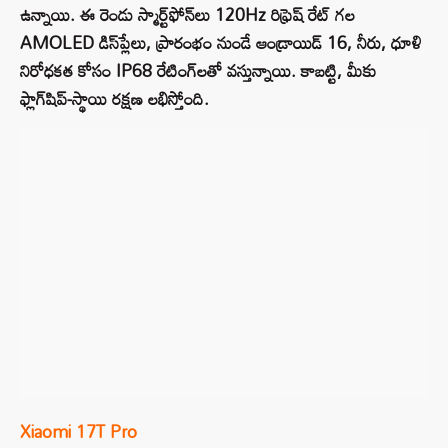
ఉన్నాయి. ఈ రెండు స్మార్ట్‌ఫోన్‌లు 120Hz రిఫ్రెష్ రేట్ గల
AMOLED డిస్‌ప్లేలు, ప్రారంభం నుండే ఆండ్రాయిడ్ 16, నీరు, ధూళి
నిరోధకత కోసం IP68 రేటింగ్‌లతో వస్తున్నాయి. కాబట్టి, మీకు
ఫ్లాగ్‌షిప్-స్థాయి రక్షణ లభిస్తోంది.
Xiaomi 17T Pro