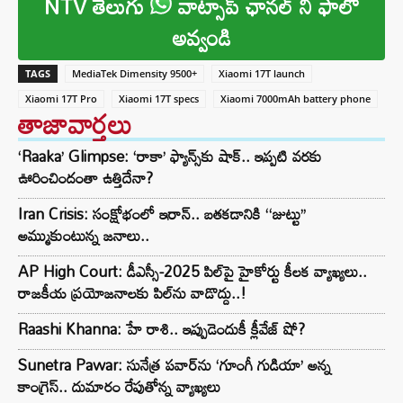
NTV తెలుగు
వాట్సాప్ ఛానల్ ని ఫాలో
అవ్వండి
TAGS
MediaTek Dimensity 9500+
Xiaomi 17T launch
Xiaomi 17T Pro
Xiaomi 17T specs
Xiaomi 7000mAh battery phone
తాజావార్తలు
‘Raaka’ Glimpse: ‘రాకా’ ఫ్యాన్స్‌కు షాక్.. ఇప్పటి వరకు
ఊరించిందంతా ఉత్తిదేనా?
Iran Crisis: సంక్షోభంలో ఇరాన్.. బతకడానికి ‘‘జుట్టు’’
అమ్ముకుంటున్న జనాలు..
AP High Court: డీఎస్సీ-2025 పిల్‌పై హైకోర్టు కీలక వ్యాఖ్యలు..
రాజకీయ ప్రయోజనాలకు పిల్‌ను వాడొద్దు..!
Raashi Khanna: హే రాశి.. ఇప్పుడెందుకీ క్లీవేజ్ షో?
Sunetra Pawar: సునేత్ర పవార్‌‌ను ‘గూంగీ గుడియా’ అన్న
కాంగ్రెస్.. దుమారం రేపుతోన్న వ్యాఖ్యలు